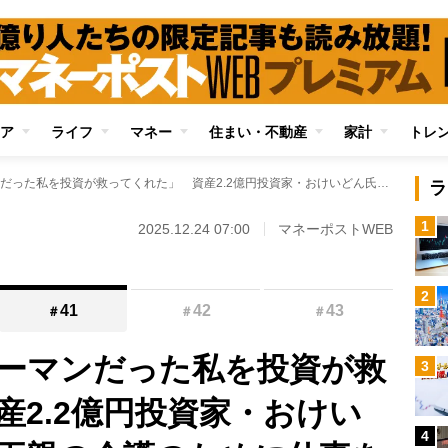
ア
ライフ
マネー
住まい・不動産
家計
トレ
「鈍くさいサラリーマンだった私を投資が救ってくれた」 資産2.2億円投資家・おけいどん氏が明かす、両親の介護のために仕事を辞める決断をするまで
ラ
1
2025.12.24 07:00
マネーポストWEB
2
41
42
43
＃
＃
＃
ーマンだった私を投資が救
3
産2.2億円投資家・おけい
4