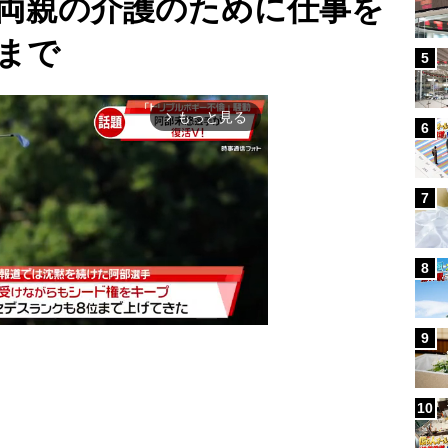
両親の介護のために仕事を
まで
5
もっと見る
arrow_forward_ios
6
7
8
9
Mute
10