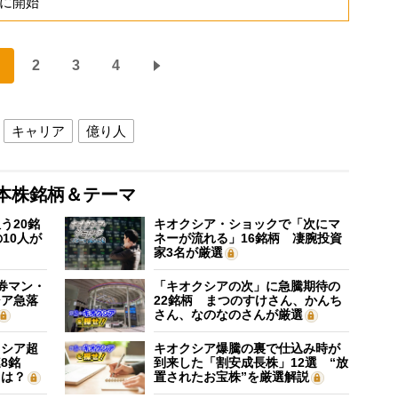
的に開始
2
3
4
キャリア
億り人
本株銘柄＆テーマ
う20銘
キオクシア・ショックで「次にマ
10人が
ネーが流れる」16銘柄 凄腕投資
家3名が厳選
証券マン・
「キオクシアの次」に急騰期待の
シア急落
22銘柄 まつのすけさん、かんち
さん、なのなのさんが厳選
クシア超
キオクシア爆騰の裏で仕込み時が
8銘
到来した「割安成長株」12選 “放
”は？
置されたお宝株”を厳選解説