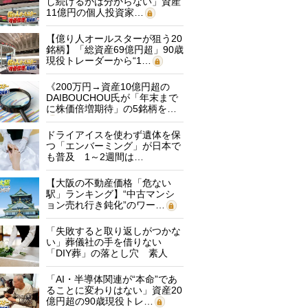
し続けるかは分からない」資産
11億円の個人投資家…
【億り人オールスターが狙う20
銘柄】「総資産69億円超」90歳
現役トレーダーから“1…
《200万円→資産10億円超の
DAIBOUCHOU氏が「年末まで
に株価倍増期待」の5銘柄を…
ドライアイスを使わず遺体を保
つ「エンバーミング」が日本で
も普及 1～2週間は…
【大阪の不動産価格「危ない
駅」ランキング】“中古マンシ
ョン売れ行き鈍化”のワー…
「失敗すると取り返しがつかな
い」葬儀社の手を借りない
「DIY葬」の落とし穴 素人
に…
「AI・半導体関連が“本命”であ
ることに変わりはない」資産20
億円超の90歳現役トレ…