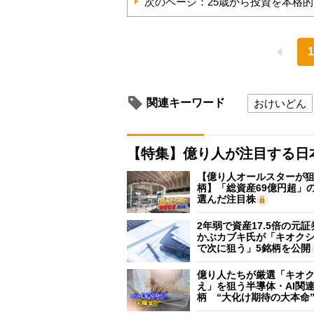
次のページ：25歳から投資を本格
1
関連キーワード
おけいどん
【特集】億り人が注目する日
【億り人オールスターが狙
柄】「総資産69億円超」の
選んだ注目株
2年弱で資産17.5倍の元
かぶカブキ氏が「キオク
で次に狙う」5銘柄を公開
億り人たちが厳選「キオ
え」を狙う半導体・AI関連
柄 “大化け期待の大本命