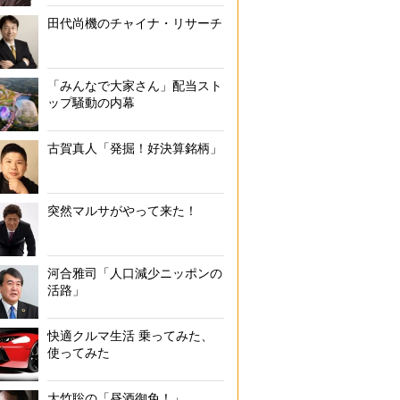
田代尚機のチャイナ・リサーチ
「みんなで大家さん」配当スト
ップ騒動の内幕
古賀真人「発掘！好決算銘柄」
突然マルサがやって来た！
河合雅司「人口減少ニッポンの
活路」
快適クルマ生活 乗ってみた、
使ってみた
大竹聡の「昼酒御免！」