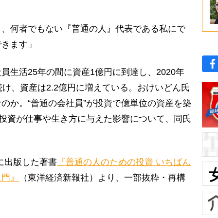
く、何者でもない『普通の人』代表である私にで
できます」
生活25年の間に資産1億円に到達し、2020年
続け、資産は2.2億円に増えている。おけいどん氏
のか。“普通の会社員”が投資で億単位の資産を築
、投資が仕事や生き方に与えた影響について、同氏
末に出版した著書
『普通の人のための投資 いちばん
入門』
（東洋経済新報社）より、一部抜粋・再構