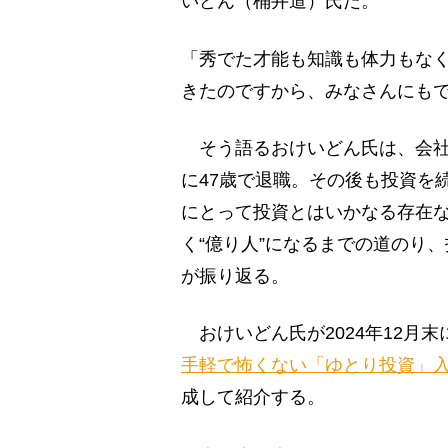
いどん（桶井道）氏だ。
「秀でた才能も知識も体力もな
きたのですから、みなさんにも
そう語るおけいどん氏は、会社員
に47歳で退職。その後も投資を
にとって投資とはいかなる存在な
く“億り人”になるまでの道のり
が振り返る。
おけいどん氏が2024年12月
手軽で怖くない「ゆとり投資」
成して紹介する。