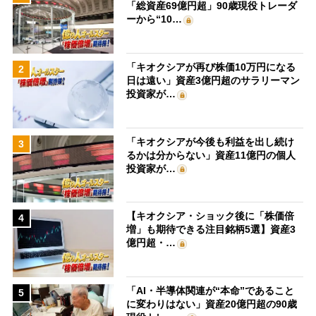
「総資産69億円超」90歳現役トレーダ
ーから“10…
「キオクシアが再び株価10万円になる
2
日は遠い」資産3億円超のサラリーマン
投資家が…
「キオクシアが今後も利益を出し続け
3
るかは分からない」資産11億円の個人
投資家が…
【キオクシア・ショック後に「株価倍
4
増」も期待できる注目銘柄5選】資産3
億円超・…
「AI・半導体関連が“本命”であること
5
に変わりはない」資産20億円超の90歳