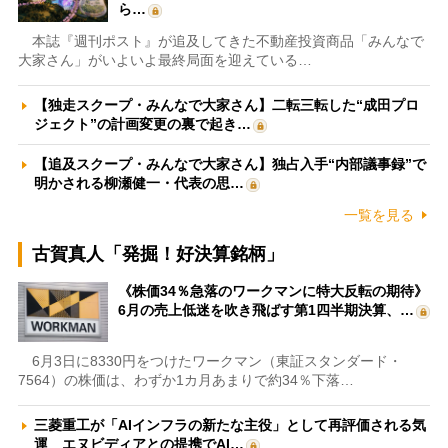
ら…
本誌『週刊ポスト』が追及してきた不動産投資商品「みんなで
大家さん」がいよいよ最終局面を迎えている…
【独走スクープ・みんなで大家さん】二転三転した“成田プロ
ジェクト”の計画変更の裏で起き…
【追及スクープ・みんなで大家さん】独占入手“内部議事録”で
明かされる柳瀬健一・代表の思…
一覧を見る
古賀真人「発掘！好決算銘柄」
《株価34％急落のワークマンに特大反転の期待》
6月の売上低迷を吹き飛ばす第1四半期決算、…
6月3日に8330円をつけたワークマン（東証スタンダード・
7564）の株価は、わずか1カ月あまりで約34％下落…
三菱重工が「AIインフラの新たな主役」として再評価される気
運 エヌビディアとの提携でAI…