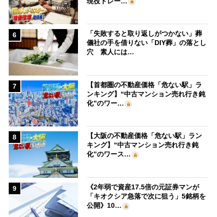
現役トレー…
「失敗すると取り返しがつかない」葬
6
儀社の手を借りない「DIY葬」の落とし
穴 素人には…
【首都圏の不動産価格「危ない駅」ラ
7
ンキング】“中古マンション売れ行き鈍
化”のワー…
【大阪の不動産価格「危ない駅」ラン
8
キング】“中古マンション売れ行き鈍
化”のワース…
《2年弱で資産17.5倍の元証券マンが
9
「キオクシア急落で次に狙う」5銘柄を
公開》10…