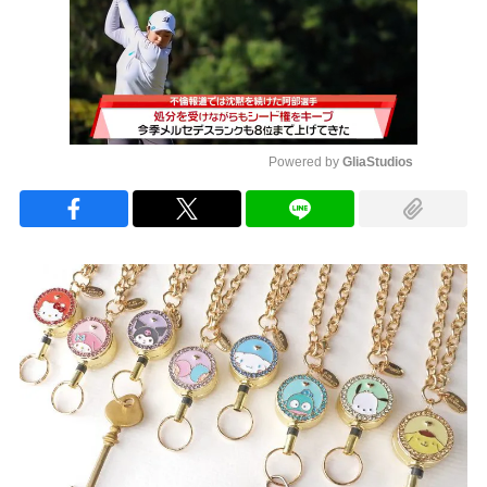
Powered by 
GliaStudios
Mute