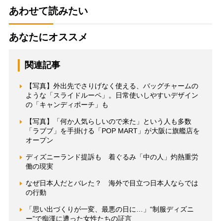
あわせて読みたい
あなたにオススメ
関連記事
【写真】外出先でさりげなく使える、バッグチャームの
ような「スライドルーペ」。日常使いしやすいデザイン
の「キャンディポーチ」も
【写真】「何か人気らしいので来た」という人も多数
「ラブブ」を手掛ける「POP MART」が大阪に旗艦店を
オープン
ディズニーランド提訴も 着ぐるみ「中の人」灼熱重労
働の現実
なぜ日本人だとバレた？ 海外で目立つ日本人ならでは
の行動
「思い出づくりが一変、最悪の日に…」“制服ディズニ
ー”で痴漢に遭った女性たちの証言