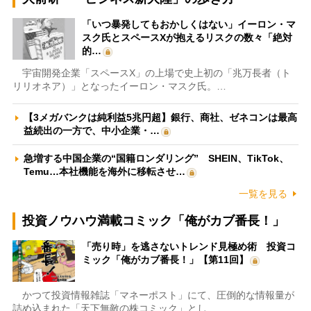
「いつ暴発してもおかしくはない」イーロン・マ
スク氏とスペースXが抱えるリスクの数々「絶対
的…
宇宙開発企業「スペースX」の上場で史上初の「兆万長者（ト
リリオネア）」となったイーロン・マスク氏。…
【3メガバンクは純利益5兆円超】銀行、商社、ゼネコンは最高
益続出の一方で、中小企業・…
急増する中国企業の“国籍ロンダリング” SHEIN、TikTok、
Temu…本社機能を海外に移転させ…
一覧を見る
投資ノウハウ満載コミック「俺がカブ番長！」
「売り時」を逃さないトレンド見極め術 投資コ
ミック「俺がカブ番長！」【第11回】
かつて投資情報雑誌「マネーポスト」にて、圧倒的な情報量が
詰め込まれた「天下無敵の株コミック」とし…