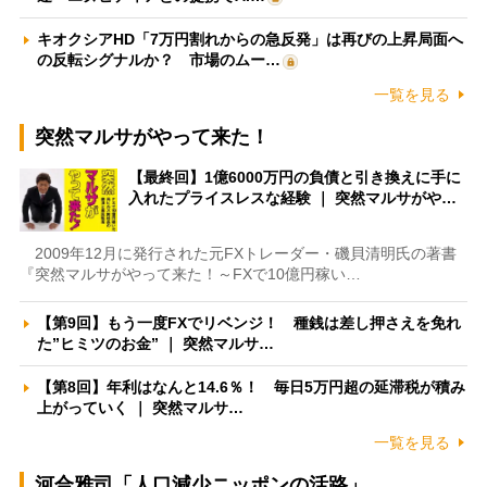
キオクシアHD「7万円割れからの急反発」は再びの上昇局面へ
の反転シグナルか？ 市場のムー…
一覧を見る
突然マルサがやって来た！
【最終回】1億6000万円の負債と引き換えに手に
入れたプライスレスな経験 ｜ 突然マルサがや…
2009年12月に発行された元FXトレーダー・磯貝清明氏の著書
『突然マルサがやって来た！～FXで10億円稼い…
【第9回】もう一度FXでリベンジ！ 種銭は差し押さえを免れ
た”ヒミツのお金” ｜ 突然マルサ…
【第8回】年利はなんと14.6％！ 毎日5万円超の延滞税が積み
上がっていく ｜ 突然マルサ…
一覧を見る
河合雅司「人口減少ニッポンの活路」