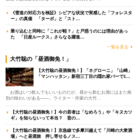
《雪道の対応力を検証》シビアな状況で実感した「フォレスタ
ー」の真価 「ターボ」と「スト…
乗り込むと同時に「これが軽？」と戸惑うのには理由があっ
た 「日産ルークス」さらなる躍進…
一覧を見る
大竹聡の「昼酒御免！」
【大竹聡の昼酒御免！】「ネグローニ」「山崎」
「マンハッタン」新宿三丁目の隠れ家バーで1…
お酒はいつ飲んでもいいものだが、昼から飲むお酒にはまた格
別の味わいがある――。ライター・作家の大竹…
【大竹聡の昼酒御免！】今の若者は「なめろう」や「キヌカツ
ギ」を知らないって本当？ 昔の…
【大竹聡の昼酒御免！】京急線で多摩川越えて「川崎の大衆酒
場」へと昼酒旅 押し寄せるノス…