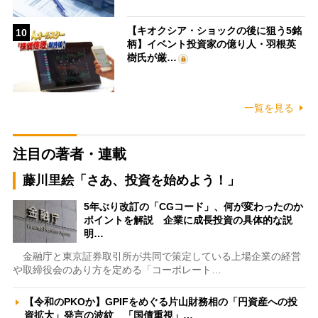
【キオクシア・ショックの後に狙う5銘
10
柄】イベント投資家の億り人・羽根英
樹氏が厳…
一覧を見る
注目の著者・連載
藤川里絵「さあ、投資を始めよう！」
5年ぶり改訂の「CGコード」、何が変わったのか
ポイントを解説 企業に成長投資の具体的な説
明…
金融庁と東京証券取引所が共同で策定している上場企業の経営
や取締役会のあり方を定める「コーポレート…
【令和のPKOか】GPIFをめぐる片山財務相の「円資産への投
資拡大」発言の波紋 「国債重視」…