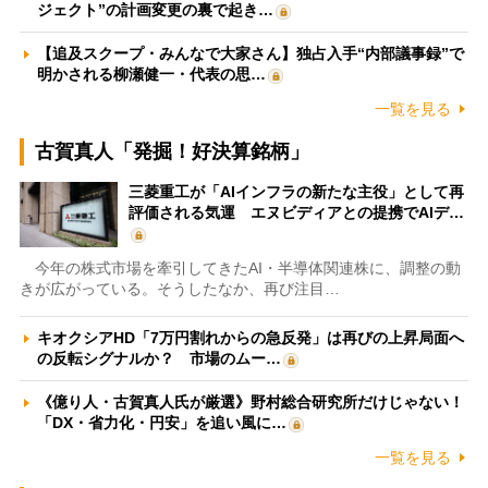
ジェクト”の計画変更の裏で起き…
【追及スクープ・みんなで大家さん】独占入手“内部議事録”で
明かされる柳瀬健一・代表の思…
一覧を見る
古賀真人「発掘！好決算銘柄」
三菱重工が「AIインフラの新たな主役」として再
評価される気運 エヌビディアとの提携でAIデ…
今年の株式市場を牽引してきたAI・半導体関連株に、調整の動
きが広がっている。そうしたなか、再び注目…
キオクシアHD「7万円割れからの急反発」は再びの上昇局面へ
の反転シグナルか？ 市場のムー…
《億り人・古賀真人氏が厳選》野村総合研究所だけじゃない！
「DX・省力化・円安」を追い風に…
一覧を見る