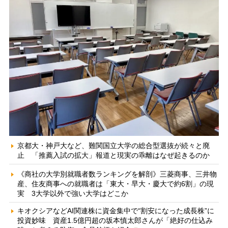
京都大・神戸大など、難関国立大学の総合型選抜が続々と廃
止 「推薦入試の拡大」報道と現実の乖離はなぜ起きるのか
《商社の大学別就職者数ランキングを解剖》三菱商事、三井物
産、住友商事への就職者は「東大・早大・慶大で約6割」の現
実 3大学以外で強い大学はどこか
キオクシアなどAI関連株に資金集中で“割安になった成長株”に
投資妙味 資産1.5億円超の坂本慎太郎さんが「絶好の仕込み