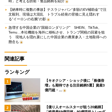
時」と考える防衛・食品銘柄を紹介
【納車時に複数の事故】テスラジャパン“多額のEV補助金”で注
文殺到、現場は大混乱 トラブル続発の背後に見え隠れす
る“イーロンの右腕”の影
急増する中国企業の“国籍ロンダリング” SHEIN、TikTok、
Temu…本社機能を海外に移転させ、トランプ関税の回避を狙
う 現地人を隠れ蓑にした中国企業の農業参入・土地取得への
懸念も
関連記事
ランキング
【キオクシア・ショック後に「株価倍
1
増」も期待できる注目銘柄5選】資産3
億円超・…
【億り人オールスターが狙う20銘柄】
2
「総資産69億円超」90歳現役トレーダ