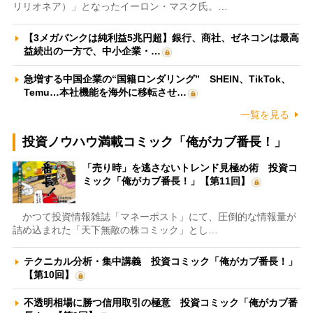
リリオネア）」となったイーロン・マスク氏。…
【3メガバンクは純利益5兆円超】銀行、商社、ゼネコンは最高
益続出の一方で、中小企業・…
急増する中国企業の“国籍ロンダリング” SHEIN、TikTok、
Temu…本社機能を海外に移転させ…
一覧を見る
投資ノウハウ満載コミック「俺がカブ番長！」
「売り時」を逃さないトレンド見極め術 投資コ
ミック「俺がカブ番長！」【第11回】
かつて投資情報雑誌「マネーポスト」にて、圧倒的な情報量が
詰め込まれた「天下無敵の株コミック」とし…
テクニカル分析・集中講義 投資コミック「俺がカブ番長！」
【第10回】
不透明相場に勝つ信用取引の極意 投資コミック「俺がカブ番