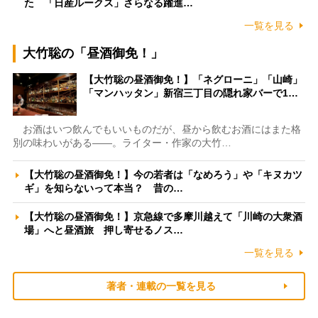
た 「日産ルークス」さらなる躍進…
一覧を見る
大竹聡の「昼酒御免！」
【大竹聡の昼酒御免！】「ネグローニ」「山崎」
「マンハッタン」新宿三丁目の隠れ家バーで1…
お酒はいつ飲んでもいいものだが、昼から飲むお酒にはまた格
別の味わいがある――。ライター・作家の大竹…
【大竹聡の昼酒御免！】今の若者は「なめろう」や「キヌカツ
ギ」を知らないって本当？ 昔の…
【大竹聡の昼酒御免！】京急線で多摩川越えて「川崎の大衆酒
場」へと昼酒旅 押し寄せるノス…
一覧を見る
著者・連載の一覧を見る