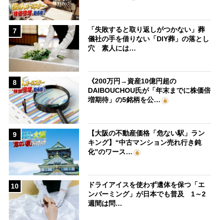
「失敗すると取り返しがつかない」葬
7
儀社の手を借りない「DIY葬」の落とし
穴 素人には…
《200万円→資産10億円超の
8
DAIBOUCHOU氏が「年末までに株価倍
増期待」の5銘柄を公…
【大阪の不動産価格「危ない駅」ラン
9
キング】“中古マンション売れ行き鈍
化”のワース…
ドライアイスを使わず遺体を保つ「エ
10
ンバーミング」が日本でも普及 1～2
週間は問…