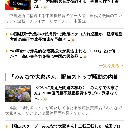
か？ 米財務長官が検討する「蒸留を行う中国
AI…
中国経済に精通する中国株投資の第一人者・田代尚機氏のプレ
ミアム連載「チャイナ・リサーチ」。中国企…
中国経済“予想外の低成長”で政策のテコ入れ必至か 経済運営
方針の修正で成長加速が予想さ…
“AI革命”で爆発的な需要拡大が見込まれる「CXO」とは何
か？ 高い競争力を持つ中国の医薬品…
一覧を見る
「みんなで大家さん」配当ストップ騒動の内幕
《ついに見えた問題の核心》「みんなで大家さ
ん」2000億円超不動産投資トラブル“異常なく
ら…
本誌『週刊ポスト』が追及してきた不動産投資商品「みんなで
大家さん」がいよいよ最終局面を迎えている…
【独走スクープ・みんなで大家さん】二転三転した“成田プロ