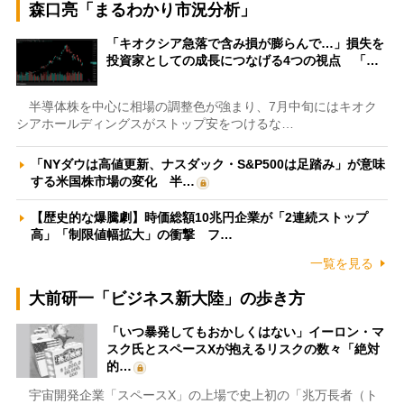
森口亮「まるわかり市況分析」
「キオクシア急落で含み損が膨らんで…」損失を
投資家としての成長につなげる4つの視点 「…
半導体株を中心に相場の調整色が強まり、7月中旬にはキオク
シアホールディングスがストップ安をつけるな…
「NYダウは高値更新、ナスダック・S&P500は足踏み」が意味
する米国株市場の変化 半…
【歴史的な爆騰劇】時価総額10兆円企業が「2連続ストップ
高」「制限値幅拡大」の衝撃 フ…
一覧を見る
大前研一「ビジネス新大陸」の歩き方
「いつ暴発してもおかしくはない」イーロン・マ
スク氏とスペースXが抱えるリスクの数々「絶対
的…
宇宙開発企業「スペースX」の上場で史上初の「兆万長者（ト