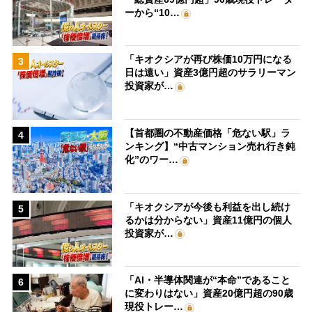
ーから“10…
「キオクシアが再び株価10万円になる
3
日は遠い」資産3億円超のサラリーマン
投資家が…
【首都圏の不動産価格「危ない駅」ラ
4
ンキング】“中古マンション売れ行き鈍
化”のワー…
「キオクシアが今後も利益を出し続け
5
るかは分からない」資産11億円の個人
投資家が…
「AI・半導体関連が“本命”であること
6
に変わりはない」資産20億円超の90歳
現役トレー…