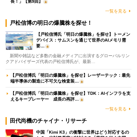
長！」【第9回】
一覧を見る
戸松信博の明日の爆騰株を探せ！
【戸松信博氏「明日の爆騰株」を探せ】トーメン
デバイス：サムスンを通じて世界のAIメモリ需
要…
新聞や雑誌など多数の金融メディアに出演するグローバルリン
クアドバイザーズ代表の戸松信博氏が、最新…
【戸松信博氏「明日の爆騰株」を探せ】レーザーテック：最先
端半導体の製造に不可欠な検査装…
【戸松信博氏「明日の爆騰株」を探せ】TDK：AIインフラを支
えるキープレーヤー 成長の再評…
一覧を見る
田代尚機のチャイナ・リサーチ
中国「Kimi K3」の衝撃に世界はどう対応するの