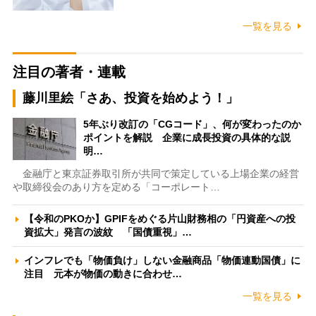
一覧を見る
注目の著者・連載
藤川里絵「さあ、投資を始めよう！」
5年ぶり改訂の「CGコード」、何が変わったのか
ポイントを解説 企業に成長投資の具体的な説
明…
金融庁と東京証券取引所が共同で策定している上場企業の経営
や取締役会のあり方を定める「コーポレート…
【令和のPKOか】GPIFをめぐる片山財務相の「円資産への投
資拡大」発言の波紋 「国債重視」…
インフレでも「物価負け」しない金融商品「物価連動国債」に
注目 元本が物価の動きに合わせ…
一覧を見る