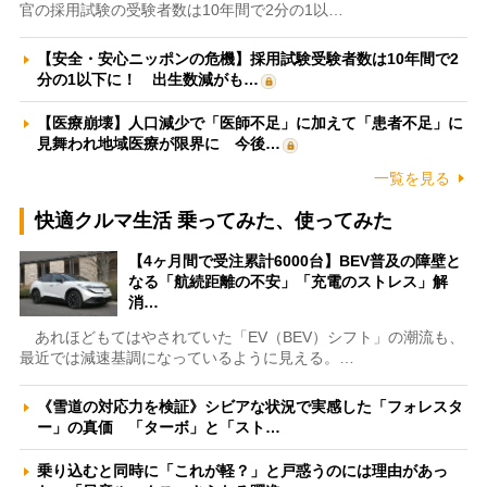
官の採用試験の受験者数は10年間で2分の1以…
【安全・安心ニッポンの危機】採用試験受験者数は10年間で2
分の1以下に！ 出生数減がも…
【医療崩壊】人口減少で「医師不足」に加えて「患者不足」に
見舞われ地域医療が限界に 今後…
一覧を見る
快適クルマ生活 乗ってみた、使ってみた
【4ヶ月間で受注累計6000台】BEV普及の障壁と
なる「航続距離の不安」「充電のストレス」解
消…
あれほどもてはやされていた「EV（BEV）シフト」の潮流も、
最近では減速基調になっているように見える。…
《雪道の対応力を検証》シビアな状況で実感した「フォレスタ
ー」の真価 「ターボ」と「スト…
乗り込むと同時に「これが軽？」と戸惑うのには理由があっ