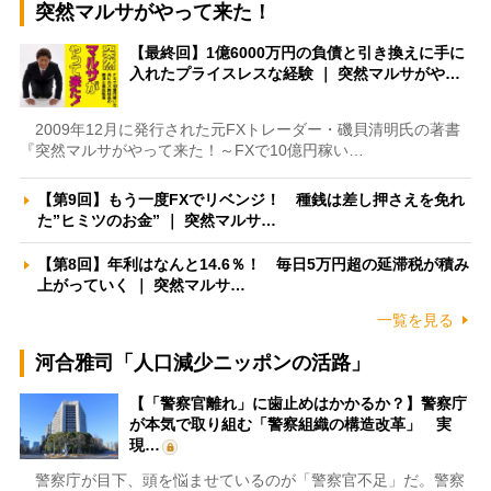
突然マルサがやって来た！
【最終回】1億6000万円の負債と引き換えに手に
入れたプライスレスな経験 ｜ 突然マルサがや…
2009年12月に発行された元FXトレーダー・磯貝清明氏の著書
『突然マルサがやって来た！～FXで10億円稼い…
【第9回】もう一度FXでリベンジ！ 種銭は差し押さえを免れ
た”ヒミツのお金” ｜ 突然マルサ…
【第8回】年利はなんと14.6％！ 毎日5万円超の延滞税が積み
上がっていく ｜ 突然マルサ…
一覧を見る
河合雅司「人口減少ニッポンの活路」
【「警察官離れ」に歯止めはかかるか？】警察庁
が本気で取り組む「警察組織の構造改革」 実
現…
警察庁が目下、頭を悩ませているのが「警察官不足」だ。警察