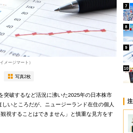
7
8
9
イメージマート）
10
写真2枚
突破するなど活況に沸いた2025年の日本株市
注
てほしいところだが、ニュージーランド在住の個人
楽観視することはできません」と慎重な見方をす