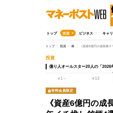
トップ
投資
ビジネス
キャリ
トップ
投資
株
投資
億り人オールスター20人の「202
1
13
＃
～
＃
有料会員限定
《資産6億円の成長