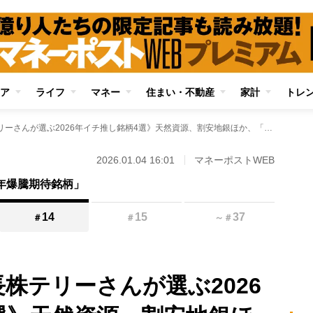
ア
ライフ
マネー
住まい・不動産
家計
トレ
《資産6億円の成長株テリーさんが選ぶ2026年イチ推し銘柄4選》天然資源、割安地銀ほか、「ネガティブな相場予想だからこそ堅実に」 長期保有で手堅い高配当株とは
2026.01.04 16:01
マネーポストWEB
6年爆騰期待銘柄」
14
15
37
＃
＃
～
＃
株テリーさんが選ぶ2026