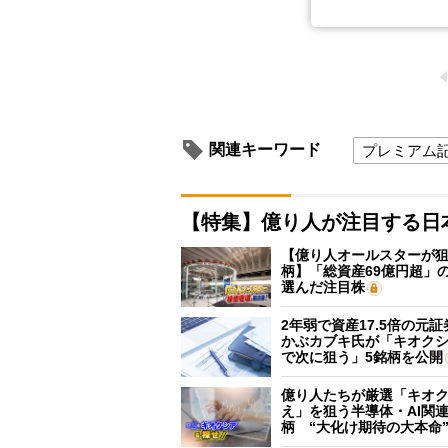
関連キーワード
プレミアム
【特集】億り人が注目する日
【億り人オールスターが狙
柄】「総資産69億円超」の
選んだ注目株
2年弱で資産17.5倍の元
かぶカブキ氏が「キオク
で次に狙う」5銘柄を公開
億り人たちが厳選「キオ
え」を狙う半導体・AI関連
柄 “大化け期待の大本命