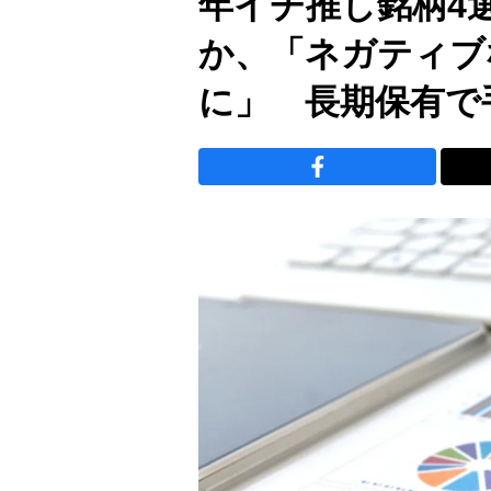
年イチ推し銘柄4
か、「ネガティブ
に」 長期保有で