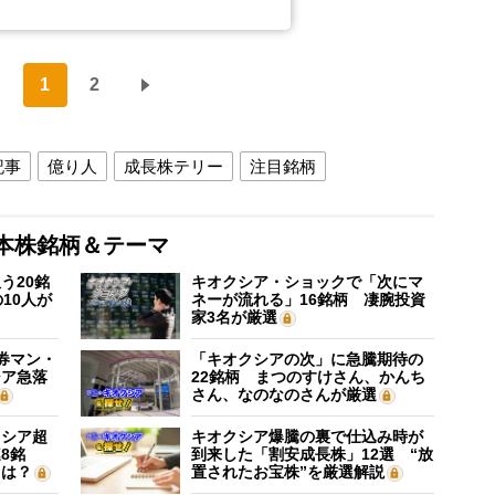
1
2
記事
億り人
成長株テリー
注目銘柄
本株銘柄＆テーマ
う20銘
キオクシア・ショックで「次にマ
10人が
ネーが流れる」16銘柄 凄腕投資
家3名が厳選
証券マン・
「キオクシアの次」に急騰期待の
シア急落
22銘柄 まつのすけさん、かんち
さん、なのなのさんが厳選
クシア超
キオクシア爆騰の裏で仕込み時が
8銘
到来した「割安成長株」12選 “放
”は？
置されたお宝株”を厳選解説