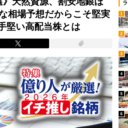
選》天然資源、割安地銀ほ
ラ
な相場予想だからこそ堅実
1
手堅い高配当株とは
2
3
4
5
6