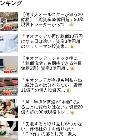
ンキング
【億り人オールスターが狙う20
銘柄】「総資産69億円超」90歳
現役トレーダーから“1…
「キオクシアが再び株価10万円
になる日は遠い」資産3億円超
のサラリーマン投資家…
【キオクシア・ショック後に
「株価倍増」も期待できる注目
銘柄5選】資産3億円超…
「キオクシアが今後も利益を出
し続けるかは分からない」資産
11億円の個人投資家…
「AI・半導体関連が“本命”であ
ることに変わりはない」資産20
億円超の90歳現役トレ…
「失敗すると取り返しがつかな
い」葬儀社の手を借りない
「DIY葬」の落とし穴 素人
に…