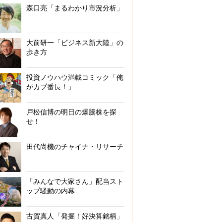
森口亮「まるわかり市況分析」
大前研一「ビジネス新大陸」の
歩き方
投資ノウハウ満載コミック「俺
がカブ番長！」
戸松信博の明日の爆騰株を探
せ！
田代尚機のチャイナ・リサーチ
「みんなで大家さん」配当スト
ップ騒動の内幕
古賀真人「発掘！好決算銘柄」