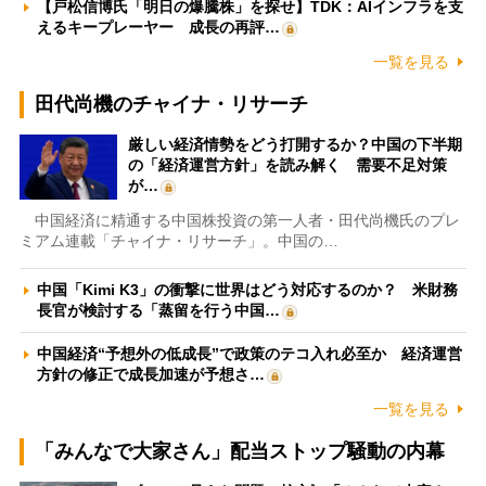
【戸松信博氏「明日の爆騰株」を探せ】TDK：AIインフラを支
えるキープレーヤー 成長の再評…
一覧を見る
田代尚機のチャイナ・リサーチ
厳しい経済情勢をどう打開するか？中国の下半期
の「経済運営方針」を読み解く 需要不足対策
が…
中国経済に精通する中国株投資の第一人者・田代尚機氏のプレ
ミアム連載「チャイナ・リサーチ」。中国の…
中国「Kimi K3」の衝撃に世界はどう対応するのか？ 米財務
長官が検討する「蒸留を行う中国…
中国経済“予想外の低成長”で政策のテコ入れ必至か 経済運営
方針の修正で成長加速が予想さ…
一覧を見る
「みんなで大家さん」配当ストップ騒動の内幕