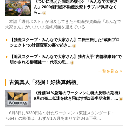
《ついに見えた問題の核心》「みんなで大家さ
ん」2000億円超不動産投資トラブル“異常なく
ら…
本誌『週刊ポスト』が追及してきた不動産投資商品「みんなで
大家さん」がいよいよ最終局面を迎えている…
【独走スクープ・みんなで大家さん】二転三転した“成田プロ
ジェクト”の計画変更の裏で起き…
【追及スクープ・みんなで大家さん】独占入手“内部議事録”で
明かされる柳瀬健一・代表の思…
一覧を見る
古賀真人「発掘！好決算銘柄」
《株価34％急落のワークマンに特大反転の期待》
6月の売上低迷を吹き飛ばす第1四半期決算、…
6月3日に8330円をつけたワークマン（東証スタンダード・
7564）の株価は、わずか1カ月あまりで約34％下落…