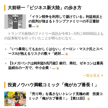
大前研一「ビジネス新大陸」の歩き方
「イラン戦争を利用して儲けている」利益相反と
の批判が強まるトランプファミリーの不正蓄財
疑…
トランプ大統領のファミリー信託が今年1～3月に3000回以上も
の証券取引を行っていたことが明らかになり…
「いつ暴発してもおかしくはない」イーロン・マスク氏とスペ
ースXが抱えるリスクの数々「絶対…
【3メガバンクは純利益5兆円超】銀行、商社、ゼネコンは最高
益続出の一方で、中小企業・…
一覧を見る
投資ノウハウ満載コミック「俺がカブ番長！」
「売り時」を逃さないトレンド見極め術 投資コ
ミック「俺がカブ番長！」【第11回】