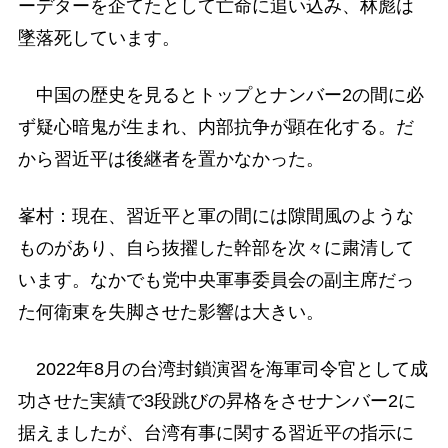
ーデターを企てたとして亡命に追い込み、林彪は
墜落死しています。
中国の歴史を見るとトップとナンバー2の間に必
ず疑心暗鬼が生まれ、内部抗争が顕在化する。だ
から習近平は後継者を置かなかった。
峯村：現在、習近平と軍の間には隙間風のような
ものがあり、自ら抜擢した幹部を次々に粛清して
います。なかでも党中央軍事委員会の副主席だっ
た何衛東を失脚させた影響は大きい。
2022年8月の台湾封鎖演習を海軍司令官として成
功させた実績で3段跳びの昇格をさせナンバー2に
据えましたが、台湾有事に関する習近平の指示に