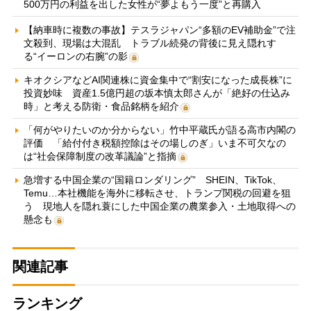
500万円の利益を出した女性が“夢よもう一度”と再購入
【納車時に複数の事故】テスラジャパン“多額のEV補助金”で注
文殺到、現場は大混乱 トラブル続発の背後に見え隠れす
る“イーロンの右腕”の影
キオクシアなどAI関連株に資金集中で“割安になった成長株”に
投資妙味 資産1.5億円超の坂本慎太郎さんが「絶好の仕込み
時」と考える防衛・食品銘柄を紹介
「何がやりたいのか分からない」竹中平蔵氏が語る高市内閣の
評価 「給付付き税額控除はその場しのぎ」いま不可欠なの
は“社会保障制度の改革議論”と指摘
急増する中国企業の“国籍ロンダリング” SHEIN、TikTok、
Temu…本社機能を海外に移転させ、トランプ関税の回避を狙
う 現地人を隠れ蓑にした中国企業の農業参入・土地取得への
懸念も
関連記事
ランキング