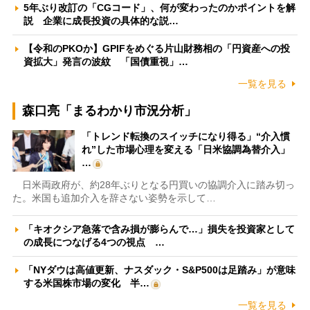
5年ぶり改訂の「CGコード」、何が変わったのかポイントを解
説 企業に成長投資の具体的な説…
【令和のPKOか】GPIFをめぐる片山財務相の「円資産への投
資拡大」発言の波紋 「国債重視」…
一覧を見る
森口亮「まるわかり市況分析」
「トレンド転換のスイッチになり得る」“介入慣
れ”した市場心理を変える「日米協調為替介入」
…
日米両政府が、約28年ぶりとなる円買いの協調介入に踏み切っ
た。米国も追加介入を辞さない姿勢を示して…
「キオクシア急落で含み損が膨らんで…」損失を投資家として
の成長につなげる4つの視点 …
「NYダウは高値更新、ナスダック・S&P500は足踏み」が意味
する米国株市場の変化 半…
一覧を見る