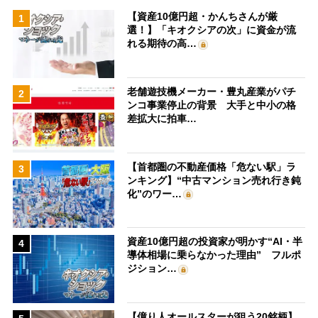
【資産10億円超・かんちさんが厳
1
選！】「キオクシアの次」に資金が流
れる期待の高…
老舗遊技機メーカー・豊丸産業がパチ
2
ンコ事業停止の背景 大手と中小の格
差拡大に拍車…
【首都圏の不動産価格「危ない駅」ラ
3
ンキング】“中古マンション売れ行き鈍
化”のワー…
資産10億円超の投資家が明かす“AI・半
4
導体相場に乗らなかった理由” フルポ
ジション…
【億り人オールスターが狙う20銘柄】