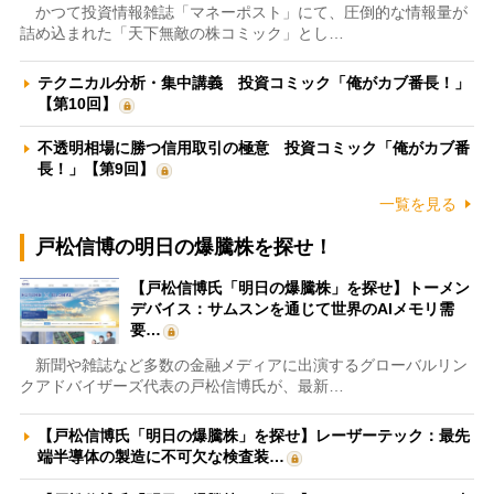
かつて投資情報雑誌「マネーポスト」にて、圧倒的な情報量が
詰め込まれた「天下無敵の株コミック」とし…
テクニカル分析・集中講義 投資コミック「俺がカブ番長！」
【第10回】
不透明相場に勝つ信用取引の極意 投資コミック「俺がカブ番
長！」【第9回】
一覧を見る
戸松信博の明日の爆騰株を探せ！
【戸松信博氏「明日の爆騰株」を探せ】トーメン
デバイス：サムスンを通じて世界のAIメモリ需
要…
新聞や雑誌など多数の金融メディアに出演するグローバルリン
クアドバイザーズ代表の戸松信博氏が、最新…
【戸松信博氏「明日の爆騰株」を探せ】レーザーテック：最先
端半導体の製造に不可欠な検査装…