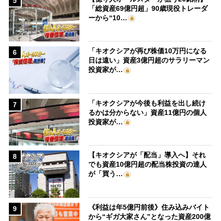
5
「総資産69億円超」90歳現役トレーダ
ーから“10…
「キオクシアが再び株価10万円になる
6
日は遠い」資産3億円超のサラリーマン
投資家が…
「キオクシアが今後も利益を出し続け
7
るかは分からない」資産11億円の個人
投資家が…
【キオクシアが「配当」導入へ】それ
8
でも資産10億円超の配当株投資の達人
が「買う…
《利益は年5億円前後》住み込みバイト
9
から“ギガ大家さん”となった資産200億