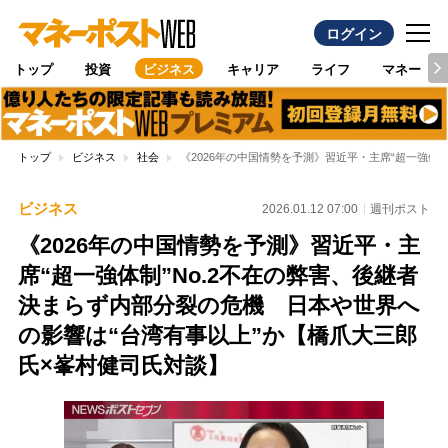
ログイン
トップ
投資
ビジネス
キャリア
ライフ
マネー
トップ
ビジネス
社会
《2026年の中国情勢を予測》習近平・主席“超一強体
ビジネス
2026.01.12 07:00
週刊ポスト
《2026年の中国情勢を予測》習近平・主
席“超一強体制”No.2不在の弊害、後継者
決まらず内部分裂の危機 日本や世界へ
の影響は“台湾有事以上”か【橋爪大三郎
氏×峯村健司氏対談】