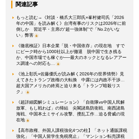
関連記事
もっと読む→《対談・橋爪大三郎氏×峯村健司氏「2026
年の中国」を読み解く》台湾有事のリスクは2026年に前
倒しか 習近平・主席の“超一強体制”で「No.2がいな
い」弊害
《徹底検証》日本企業「脱・中国依存」の現在地 すで
にピーク時から1000社以上が撤退 脱中国で生き残る
か、中国市場でも稼ぐか──最大のネックとなるレアアー
ス調達への対応も…
《池上彰氏×佐藤優氏が読み解く2026年の世界情勢》見
えてきたトランプ政権の大転換 中露には内政不干渉…
超大国アメリカの終焉と迫り来る「トランプ暗殺リス
ク」
《超詳細図解シミュレーション》「自衛隊vs中国人民解
放軍、もし戦わば」の帰結 尖閣諸島防衛戦、南西諸島
海戦、中国本土ミサイル攻撃、攪乱工作…迫る脅威の現
在地
【高市政権、外国人課税強化4つの柱】「ネット通販課税
強化」「中国人留学生免税廃止」「マンション転売課税