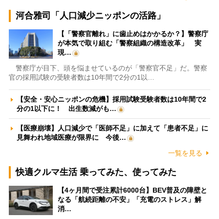
河合雅司「人口減少ニッポンの活路」
【「警察官離れ」に歯止めはかかるか？】警察庁
が本気で取り組む「警察組織の構造改革」 実
現…
警察庁が目下、頭を悩ませているのが「警察官不足」だ。警察
官の採用試験の受験者数は10年間で2分の1以…
【安全・安心ニッポンの危機】採用試験受験者数は10年間で2
分の1以下に！ 出生数減がも…
【医療崩壊】人口減少で「医師不足」に加えて「患者不足」に
見舞われ地域医療が限界に 今後…
一覧を見る
快適クルマ生活 乗ってみた、使ってみた
【4ヶ月間で受注累計6000台】BEV普及の障壁と
なる「航続距離の不安」「充電のストレス」解
消…