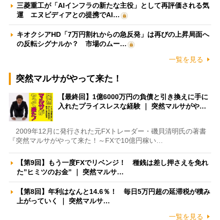
三菱重工が「AIインフラの新たな主役」として再評価される気
運 エヌビディアとの提携でAI…
キオクシアHD「7万円割れからの急反発」は再びの上昇局面へ
の反転シグナルか？ 市場のムー…
一覧を見る
突然マルサがやって来た！
【最終回】1億6000万円の負債と引き換えに手に
入れたプライスレスな経験 ｜ 突然マルサがや…
2009年12月に発行された元FXトレーダー・磯貝清明氏の著書
『突然マルサがやって来た！～FXで10億円稼い…
【第9回】もう一度FXでリベンジ！ 種銭は差し押さえを免れ
た”ヒミツのお金” ｜ 突然マルサ…
【第8回】年利はなんと14.6％！ 毎日5万円超の延滞税が積み
上がっていく ｜ 突然マルサ…
一覧を見る