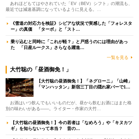
あれほどもてはやされていた「EV（BEV）シフト」の潮流も、
最近では減速基調になっているように見える。…
《雪道の対応力を検証》シビアな状況で実感した「フォレスタ
ー」の真価 「ターボ」と「スト…
乗り込むと同時に「これが軽？」と戸惑うのには理由があっ
た 「日産ルークス」さらなる躍進…
一覧を見る
大竹聡の「昼酒御免！」
【大竹聡の昼酒御免！】「ネグローニ」「山崎」
「マンハッタン」新宿三丁目の隠れ家バーで1…
お酒はいつ飲んでもいいものだが、昼から飲むお酒にはまた格
別の味わいがある――。ライター・作家の大竹…
【大竹聡の昼酒御免！】今の若者は「なめろう」や「キヌカツ
ギ」を知らないって本当？ 昔の…