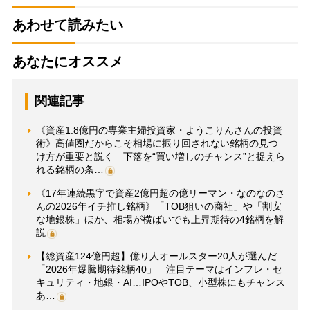
あわせて読みたい
あなたにオススメ
関連記事
《資産1.8億円の専業主婦投資家・ようこりんさんの投資
術》高値圏だからこそ相場に振り回されない銘柄の見つ
け方が重要と説く 下落を“買い増しのチャンス”と捉えら
れる銘柄の条…
《17年連続黒字で資産2億円超の億リーマン・なのなのさ
んの2026年イチ推し銘柄》「TOB狙いの商社」や「割安
な地銀株」ほか、相場が横ばいでも上昇期待の4銘柄を解
説
【総資産124億円超】億り人オールスター20人が選んだ
「2026年爆騰期待銘柄40」 注目テーマはインフレ・セ
キュリティ・地銀・AI…IPOやTOB、小型株にもチャンス
あ…