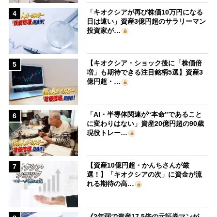
「キオクシアが再び株価10万円になる
4
日は遠い」資産3億円超のサラリーマン
投資家が…
【キオクシア・ショック後に「株価倍
5
増」も期待できる注目銘柄5選】資産3
億円超・…
「AI・半導体関連が“本命”であること
6
に変わりはない」資産20億円超の90歳
現役トレー…
【資産10億円超・かんちさんが厳
7
選！】「キオクシアの次」に資金が流
れる期待の高…
《2年弱で資産17.5倍の元証券マンが