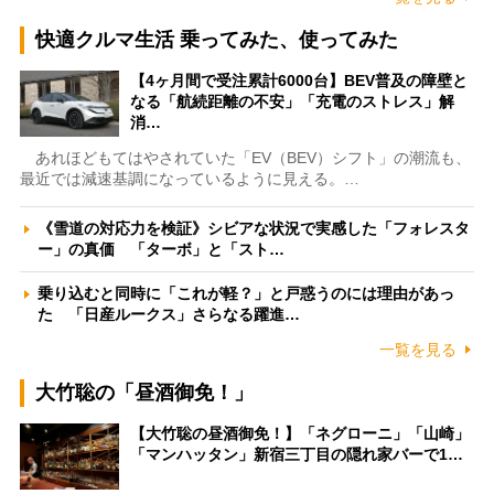
快適クルマ生活 乗ってみた、使ってみた
【4ヶ月間で受注累計6000台】BEV普及の障壁と
なる「航続距離の不安」「充電のストレス」解
消…
あれほどもてはやされていた「EV（BEV）シフト」の潮流も、
最近では減速基調になっているように見える。…
《雪道の対応力を検証》シビアな状況で実感した「フォレスタ
ー」の真価 「ターボ」と「スト…
乗り込むと同時に「これが軽？」と戸惑うのには理由があっ
た 「日産ルークス」さらなる躍進…
一覧を見る
大竹聡の「昼酒御免！」
【大竹聡の昼酒御免！】「ネグローニ」「山崎」
「マンハッタン」新宿三丁目の隠れ家バーで1…