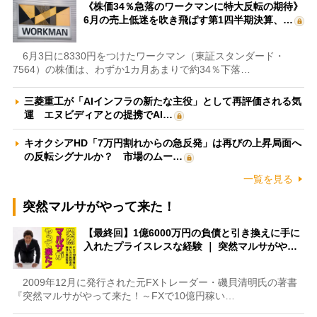
《株価34％急落のワークマンに特大反転の期待》
6月の売上低迷を吹き飛ばす第1四半期決算、…
6月3日に8330円をつけたワークマン（東証スタンダード・
7564）の株価は、わずか1カ月あまりで約34％下落…
三菱重工が「AIインフラの新たな主役」として再評価される気
運 エヌビディアとの提携でAI…
キオクシアHD「7万円割れからの急反発」は再びの上昇局面へ
の反転シグナルか？ 市場のムー…
一覧を見る
突然マルサがやって来た！
【最終回】1億6000万円の負債と引き換えに手に
入れたプライスレスな経験 ｜ 突然マルサがや…
2009年12月に発行された元FXトレーダー・磯貝清明氏の著書
『突然マルサがやって来た！～FXで10億円稼い…