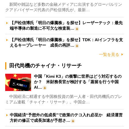
新聞や雑誌など多数の金融メディアに出演するグローバルリン
クアドバイザーズ代表の戸松信博氏が、最新…
【戸松信博氏「明日の爆騰株」を探せ】レーザーテック：最先
端半導体の製造に不可欠な検査装…
【戸松信博氏「明日の爆騰株」を探せ】TDK：AIインフラを支
えるキープレーヤー 成長の再評…
一覧を見る
田代尚機のチャイナ・リサーチ
中国「Kimi K3」の衝撃に世界はどう対応するの
か？ 米財務長官が検討する「蒸留を行う中国
AI…
中国経済に精通する中国株投資の第一人者・田代尚機氏のプレ
ミアム連載「チャイナ・リサーチ」。中国企…
中国経済“予想外の低成長”で政策のテコ入れ必至か 経済運営
方針の修正で成長加速が予想さ…