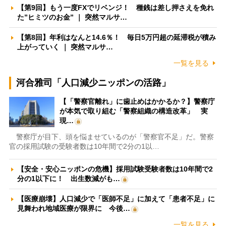
【第9回】もう一度FXでリベンジ！ 種銭は差し押さえを免れ
た”ヒミツのお金” ｜ 突然マルサ…
【第8回】年利はなんと14.6％！ 毎日5万円超の延滞税が積み
上がっていく ｜ 突然マルサ…
一覧を見る
河合雅司「人口減少ニッポンの活路」
【「警察官離れ」に歯止めはかかるか？】警察庁
が本気で取り組む「警察組織の構造改革」 実
現…
警察庁が目下、頭を悩ませているのが「警察官不足」だ。警察
官の採用試験の受験者数は10年間で2分の1以…
【安全・安心ニッポンの危機】採用試験受験者数は10年間で2
分の1以下に！ 出生数減がも…
【医療崩壊】人口減少で「医師不足」に加えて「患者不足」に
見舞われ地域医療が限界に 今後…
一覧を見る