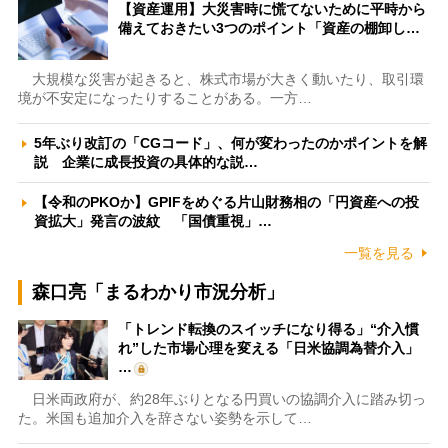
【資産運用】大災害時に慌てないために平時から
備えておきたい3つのポイント「資産の棚卸し…
大規模な災害が起きると、株式市場が大きく動いたり、取引環
境が不安定になったりすることがある。一方…
5年ぶり改訂の「CGコード」、何が変わったのかポイントを解
説 企業に成長投資の具体的な説…
【令和のPKOか】GPIFをめぐる片山財務相の「円資産への投
資拡大」発言の波紋 「国債重視」…
一覧を見る
森口亮「まるわかり市況分析」
「トレンド転換のスイッチになり得る」“介入慣
れ”した市場心理を変える「日米協調為替介入」
…
日米両政府が、約28年ぶりとなる円買いの協調介入に踏み切っ
た。米国も追加介入を辞さない姿勢を示して…