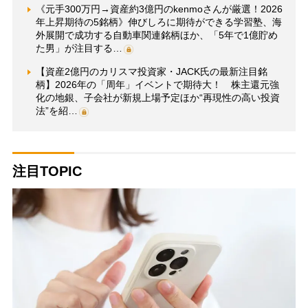
《元手300万円→資産約3億円のkenmoさんが厳選！2026
年上昇期待の5銘柄》伸びしろに期待ができる学習塾、海
外展開で成功する自動車関連銘柄ほか、「5年で1億貯め
た男」が注目する…
【資産2億円のカリスマ投資家・JACK氏の最新注目銘
柄】2026年の「周年」イベントで期待大！ 株主還元強
化の地銀、子会社が新規上場予定ほか“再現性の高い投資
法”を紹…
注目TOPIC