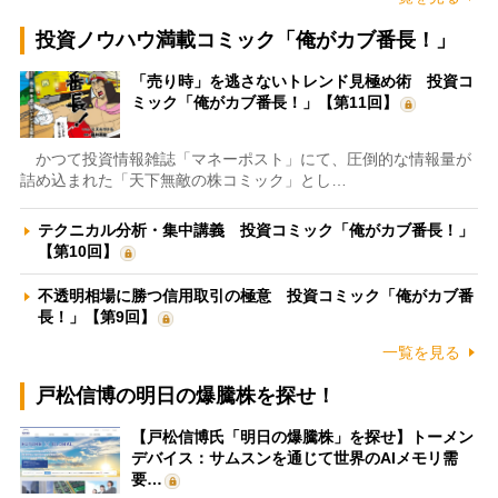
投資ノウハウ満載コミック「俺がカブ番長！」
「売り時」を逃さないトレンド見極め術 投資コ
ミック「俺がカブ番長！」【第11回】
かつて投資情報雑誌「マネーポスト」にて、圧倒的な情報量が
詰め込まれた「天下無敵の株コミック」とし…
テクニカル分析・集中講義 投資コミック「俺がカブ番長！」
【第10回】
不透明相場に勝つ信用取引の極意 投資コミック「俺がカブ番
長！」【第9回】
一覧を見る
戸松信博の明日の爆騰株を探せ！
【戸松信博氏「明日の爆騰株」を探せ】トーメン
デバイス：サムスンを通じて世界のAIメモリ需
要…