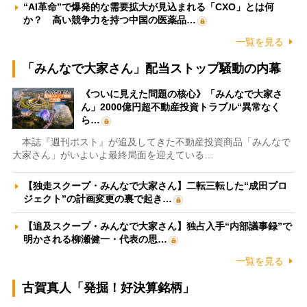
“AI革命”で爆発的な需要拡大が見込まれる「CXO」とは何
か？ 高い競争力を持つ中国の医薬品…
一覧を見る
「みんなで大家さん」配当ストップ騒動の内幕
《ついに見えた問題の核心》「みんなで大家さ
ん」2000億円超不動産投資トラブル“異常なく
ら…
本誌『週刊ポスト』が追及してきた不動産投資商品「みんなで
大家さん」がいよいよ最終局面を迎えている…
【独走スクープ・みんなで大家さん】二転三転した“成田プロ
ジェクト”の計画変更の裏で起き…
【追及スクープ・みんなで大家さん】独占入手“内部議事録”で
明かされる柳瀬健一・代表の思…
一覧を見る
古賀真人「発掘！好決算銘柄」