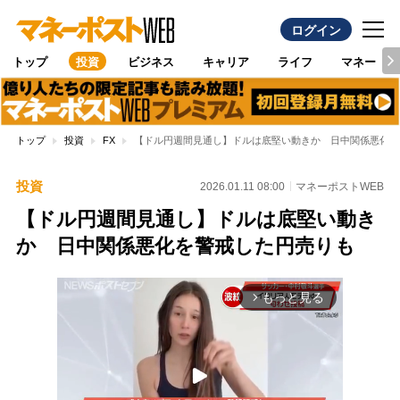
ログイン
トップ
投資
ビジネス
キャリア
ライフ
マネー
トップ
投資
FX
【ドル円週間見通し】ドルは底堅い動きか 日中関係悪化を
投資
2026.01.11 08:00
マネーポストWEB
【ドル円週間見通し】ドルは底堅い動き
か 日中関係悪化を警戒した円売りも
もっと見る
arrow_forward_ios