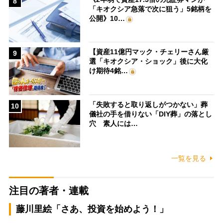
8
「キオクシア急落で次に狙う」5銘柄を
公開》10…
【資産11億円マック・チェリーさん厳
9
選「キオクシア・ショック」後に大化
け期待4銘…
「失敗すると取り返しがつかない」葬
10
儀社の手を借りない「DIY葬」の落とし
穴 素人には…
一覧を見る
注目の著者・連載
藤川里絵「さあ、投資を始めよう！」