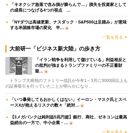
「キオクシア急落で含み損が膨らんで…」損失を投資家として
の成長につなげる4つの視点 …
「NYダウは高値更新、ナスダック・S&P500は足踏み」が意味
する米国株市場の変化 半…
一覧を見る
大前研一「ビジネス新大陸」の歩き方
「イラン戦争を利用して儲けている」利益相反と
の批判が強まるトランプファミリーの不正蓄財
疑…
トランプ大統領のファミリー信託が今年1～3月に3000回以上も
の証券取引を行っていたことが明らかになり…
「いつ暴発してもおかしくはない」イーロン・マスク氏とスペ
ースXが抱えるリスクの数々「絶対…
【3メガバンクは純利益5兆円超】銀行、商社、ゼネコンは最高
益続出の一方で、中小企業・…
一覧を見る