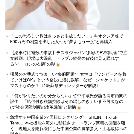
「この恐ろしい株はさっさと手放したい…」キオクシア株で
500万円の利益を出した女性が“夢よもう一度”と再購入
【納車時に複数の事故】テスラジャパン“多額のEV補助金”で注
文殺到、現場は大混乱 トラブル続発の背後に見え隠れす
る“イーロンの右腕”の影
猛暑のお葬式で悩ましい“喪服問題” 女性は「ワンピースを着
ていけばOK」という俗説に潜む誤解、なぜ「ジャケット」が
マストなのか？《1級葬祭ディレクターが解説》
「何がやりたいのか分からない」竹中平蔵氏が語る高市内閣の
評価 「給付付き税額控除はその場しのぎ」いま不可欠なの
は“社会保障制度の改革議論”と指摘
急増する中国企業の“国籍ロンダリング” SHEIN、TikTok、
Temu…本社機能を海外に移転させ、トランプ関税の回避を狙
う 現地人を隠れ蓑にした中国企業の農業参入・土地取得への