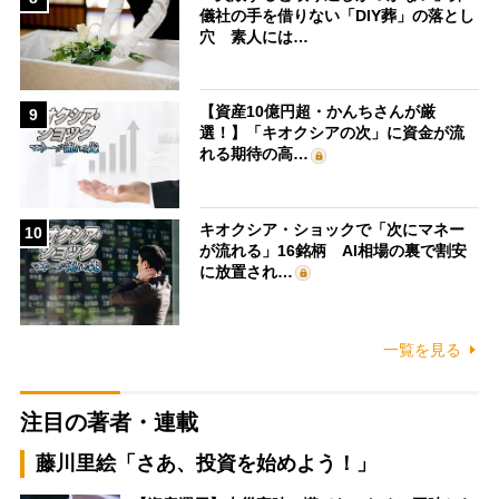
儀社の手を借りない「DIY葬」の落とし
穴 素人には…
【資産10億円超・かんちさんが厳
9
選！】「キオクシアの次」に資金が流
れる期待の高…
キオクシア・ショックで「次にマネー
10
が流れる」16銘柄 AI相場の裏で割安
に放置され…
一覧を見る
注目の著者・連載
藤川里絵「さあ、投資を始めよう！」