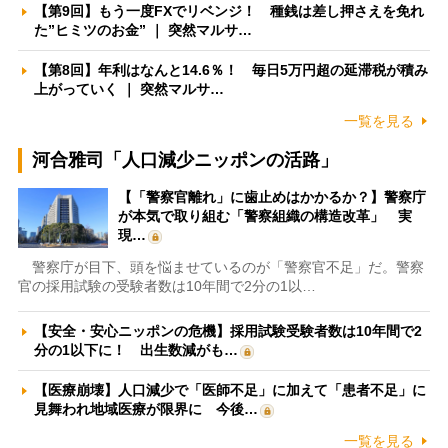
【第9回】もう一度FXでリベンジ！ 種銭は差し押さえを免れ
た”ヒミツのお金” ｜ 突然マルサ…
【第8回】年利はなんと14.6％！ 毎日5万円超の延滞税が積み
上がっていく ｜ 突然マルサ…
一覧を見る
河合雅司「人口減少ニッポンの活路」
【「警察官離れ」に歯止めはかかるか？】警察庁
が本気で取り組む「警察組織の構造改革」 実
現…
警察庁が目下、頭を悩ませているのが「警察官不足」だ。警察
官の採用試験の受験者数は10年間で2分の1以…
【安全・安心ニッポンの危機】採用試験受験者数は10年間で2
分の1以下に！ 出生数減がも…
【医療崩壊】人口減少で「医師不足」に加えて「患者不足」に
見舞われ地域医療が限界に 今後…
一覧を見る