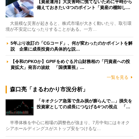
【資産運用】大災害時に慌てないために平時から
備えておきたい3つのポイント「資産の棚卸し…
大規模な災害が起きると、株式市場が大きく動いたり、取引環
境が不安定になったりすることがある。一方…
5年ぶり改訂の「CGコード」、何が変わったのかポイントを解
説 企業に成長投資の具体的な説…
【令和のPKOか】GPIFをめぐる片山財務相の「円資産への投
資拡大」発言の波紋 「国債重視」…
一覧を見る
森口亮「まるわかり市況分析」
「キオクシア急落で含み損が膨らんで…」損失を
投資家としての成長につなげる4つの視点 「…
半導体株を中心に相場の調整色が強まり、7月中旬にはキオク
シアホールディングスがストップ安をつけるな…