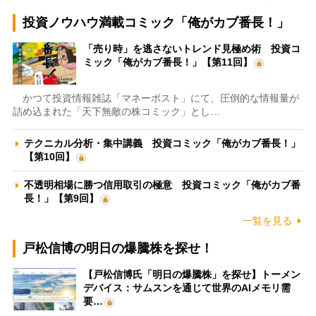
投資ノウハウ満載コミック「俺がカブ番長！」
「売り時」を逃さないトレンド見極め術 投資コ
ミック「俺がカブ番長！」【第11回】
かつて投資情報雑誌「マネーポスト」にて、圧倒的な情報量が
詰め込まれた「天下無敵の株コミック」とし…
テクニカル分析・集中講義 投資コミック「俺がカブ番長！」
【第10回】
不透明相場に勝つ信用取引の極意 投資コミック「俺がカブ番
長！」【第9回】
一覧を見る
戸松信博の明日の爆騰株を探せ！
【戸松信博氏「明日の爆騰株」を探せ】トーメン
デバイス：サムスンを通じて世界のAIメモリ需
要…