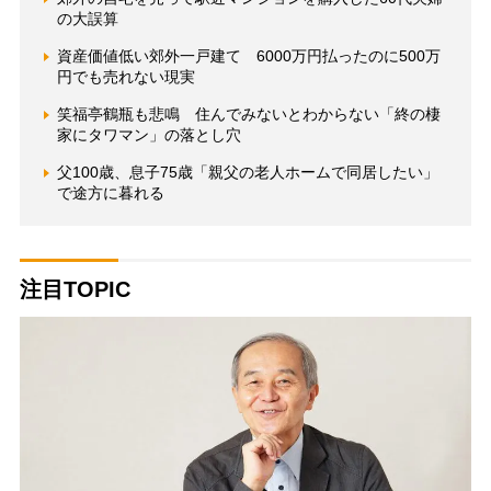
の大誤算
資産価値低い郊外一戸建て 6000万円払ったのに500万
円でも売れない現実
笑福亭鶴瓶も悲鳴 住んでみないとわからない「終の棲
家にタワマン」の落とし穴
父100歳、息子75歳「親父の老人ホームで同居したい」
で途方に暮れる
注目TOPIC