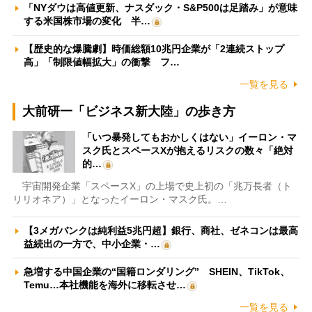
「NYダウは高値更新、ナスダック・S&P500は足踏み」が意味
する米国株市場の変化 半…
【歴史的な爆騰劇】時価総額10兆円企業が「2連続ストップ
高」「制限値幅拡大」の衝撃 フ…
一覧を見る
大前研一「ビジネス新大陸」の歩き方
「いつ暴発してもおかしくはない」イーロン・マ
スク氏とスペースXが抱えるリスクの数々「絶対
的…
宇宙開発企業「スペースX」の上場で史上初の「兆万長者（ト
リリオネア）」となったイーロン・マスク氏。…
【3メガバンクは純利益5兆円超】銀行、商社、ゼネコンは最高
益続出の一方で、中小企業・…
急増する中国企業の“国籍ロンダリング” SHEIN、TikTok、
Temu…本社機能を海外に移転させ…
一覧を見る