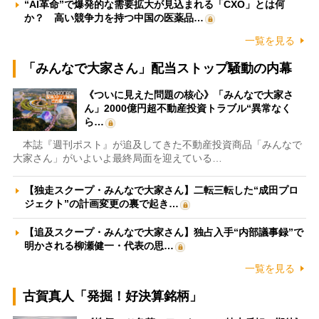
“AI革命”で爆発的な需要拡大が見込まれる「CXO」とは何
か？ 高い競争力を持つ中国の医薬品…
一覧を見る
「みんなで大家さん」配当ストップ騒動の内幕
《ついに見えた問題の核心》「みんなで大家さ
ん」2000億円超不動産投資トラブル“異常なく
ら…
本誌『週刊ポスト』が追及してきた不動産投資商品「みんなで
大家さん」がいよいよ最終局面を迎えている…
【独走スクープ・みんなで大家さん】二転三転した“成田プロ
ジェクト”の計画変更の裏で起き…
【追及スクープ・みんなで大家さん】独占入手“内部議事録”で
明かされる柳瀬健一・代表の思…
一覧を見る
古賀真人「発掘！好決算銘柄」