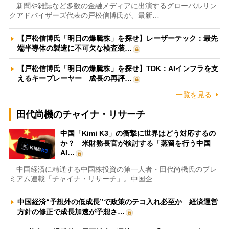
新聞や雑誌など多数の金融メディアに出演するグローバルリン
クアドバイザーズ代表の戸松信博氏が、最新…
【戸松信博氏「明日の爆騰株」を探せ】レーザーテック：最先
端半導体の製造に不可欠な検査装…
【戸松信博氏「明日の爆騰株」を探せ】TDK：AIインフラを支
えるキープレーヤー 成長の再評…
一覧を見る
田代尚機のチャイナ・リサーチ
中国「Kimi K3」の衝撃に世界はどう対応するの
か？ 米財務長官が検討する「蒸留を行う中国
AI…
中国経済に精通する中国株投資の第一人者・田代尚機氏のプレ
ミアム連載「チャイナ・リサーチ」。中国企…
中国経済“予想外の低成長”で政策のテコ入れ必至か 経済運営
方針の修正で成長加速が予想さ…