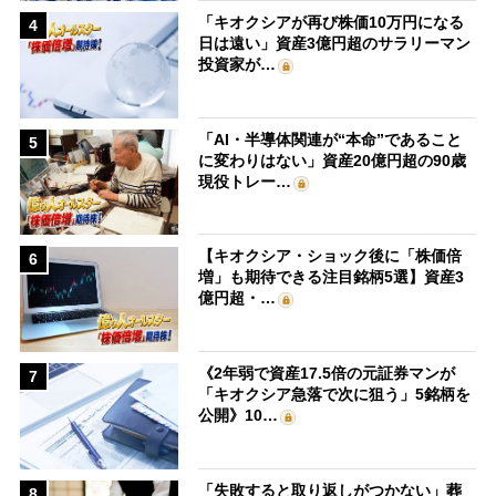
「キオクシアが再び株価10万円になる
4
日は遠い」資産3億円超のサラリーマン
投資家が…
「AI・半導体関連が“本命”であること
5
に変わりはない」資産20億円超の90歳
現役トレー…
【キオクシア・ショック後に「株価倍
6
増」も期待できる注目銘柄5選】資産3
億円超・…
《2年弱で資産17.5倍の元証券マンが
7
「キオクシア急落で次に狙う」5銘柄を
公開》10…
「失敗すると取り返しがつかない」葬
8