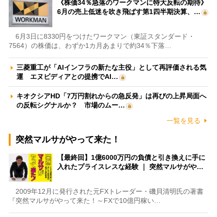
《株価34％急落のワークマンに特大反転の期待》
6月の売上低迷を吹き飛ばす第1四半期決算、…
6月3日に8330円をつけたワークマン（東証スタンダード・
7564）の株価は、わずか1カ月あまりで約34％下落…
三菱重工が「AIインフラの新たな主役」として再評価される気
運 エヌビディアとの提携でAI…
キオクシアHD「7万円割れからの急反発」は再びの上昇局面へ
の反転シグナルか？ 市場のムー…
一覧を見る
突然マルサがやって来た！
【最終回】1億6000万円の負債と引き換えに手に
入れたプライスレスな経験 ｜ 突然マルサがや…
2009年12月に発行された元FXトレーダー・磯貝清明氏の著書
『突然マルサがやって来た！～FXで10億円稼い…