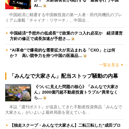
AI…
中国経済に精通する中国株投資の第一人者・田代尚機氏のプレ
ミアム連載「チャイナ・リサーチ」。中国企…
中国経済“予想外の低成長”で政策のテコ入れ必至か 経済運営
方針の修正で成長加速が予想さ…
“AI革命”で爆発的な需要拡大が見込まれる「CXO」とは何
か？ 高い競争力を持つ中国の医薬品…
一覧を見る
「みんなで大家さん」配当ストップ騒動の内幕
《ついに見えた問題の核心》「みんなで大家さ
ん」2000億円超不動産投資トラブル“異常なく
ら…
本誌『週刊ポスト』が追及してきた不動産投資商品「みんなで
大家さん」がいよいよ最終局面を迎えている…
【独走スクープ・みんなで大家さん】二転三転した“成田プロ