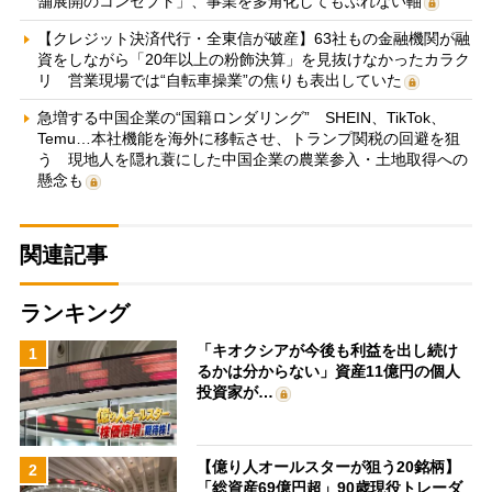
舗展開のコンセプト」、事業を多角化してもぶれない軸
【クレジット決済代行・全東信が破産】63社もの金融機関が融
資をしながら「20年以上の粉飾決算」を見抜けなかったカラク
リ 営業現場では“自転車操業”の焦りも表出していた
急増する中国企業の“国籍ロンダリング” SHEIN、TikTok、
Temu…本社機能を海外に移転させ、トランプ関税の回避を狙
う 現地人を隠れ蓑にした中国企業の農業参入・土地取得への
懸念も
関連記事
ランキング
「キオクシアが今後も利益を出し続け
1
るかは分からない」資産11億円の個人
投資家が…
【億り人オールスターが狙う20銘柄】
2
「総資産69億円超」90歳現役トレーダ