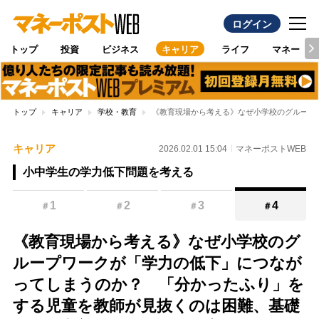
ログイン
トップ
投資
ビジネス
キャリア
ライフ
マネー
トップ
キャリア
学校・教育
《教育現場から考える》なぜ小学校のグループ
キャリア
2026.02.01 15:04
マネーポストWEB
小中学生の学力低下問題を考える
1
2
3
4
＃
＃
＃
＃
《教育現場から考える》なぜ小学校のグ
ループワークが「学力の低下」につなが
ってしまうのか？ 「分かったふり」を
する児童を教師が見抜くのは困難、基礎