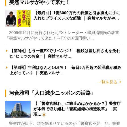
突然マルサがやって来た！
【最終回】1億6000万円の負債と引き換えに手に
入れたプライスレスな経験 ｜ 突然マルサがや…
2009年12月に発行された元FXトレーダー・磯貝清明氏の著書
『突然マルサがやって来た！～FXで10億円稼い…
【第9回】もう一度FXでリベンジ！ 種銭は差し押さえを免れ
た”ヒミツのお金” ｜ 突然マルサ…
【第8回】年利はなんと14.6％！ 毎日5万円超の延滞税が積み
上がっていく ｜ 突然マルサ…
一覧を見る
河合雅司「人口減少ニッポンの活路」
【「警察官離れ」に歯止めはかかるか？】警察庁
が本気で取り組む「警察組織の構造改革」 実
現…
警察庁が目下、頭を悩ませているのが「警察官不足」だ。警察