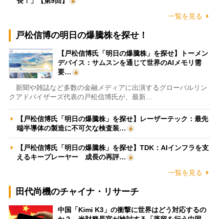
長！」【第9回】
一覧を見る
戸松信博の明日の爆騰株を探せ！
【戸松信博氏「明日の爆騰株」を探せ】トーメン
デバイス：サムスンを通じて世界のAIメモリ需
要…
新聞や雑誌など多数の金融メディアに出演するグローバルリン
クアドバイザーズ代表の戸松信博氏が、最新…
【戸松信博氏「明日の爆騰株」を探せ】レーザーテック：最先
端半導体の製造に不可欠な検査装…
【戸松信博氏「明日の爆騰株」を探せ】TDK：AIインフラを支
えるキープレーヤー 成長の再評…
一覧を見る
田代尚機のチャイナ・リサーチ
中国「Kimi K3」の衝撃に世界はどう対応するの
か？ 米財務長官が検討する「蒸留を行う中国