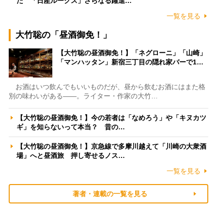
た 「日産ルークス」さらなる躍進…
一覧を見る
大竹聡の「昼酒御免！」
【大竹聡の昼酒御免！】「ネグローニ」「山崎」
「マンハッタン」新宿三丁目の隠れ家バーで1…
お酒はいつ飲んでもいいものだが、昼から飲むお酒にはまた格
別の味わいがある――。ライター・作家の大竹…
【大竹聡の昼酒御免！】今の若者は「なめろう」や「キヌカツ
ギ」を知らないって本当？ 昔の…
【大竹聡の昼酒御免！】京急線で多摩川越えて「川崎の大衆酒
場」へと昼酒旅 押し寄せるノス…
一覧を見る
著者・連載の一覧を見る