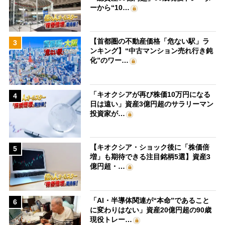
ーから“10…
【首都圏の不動産価格「危ない駅」ラ
3
ンキング】“中古マンション売れ行き鈍
化”のワー…
「キオクシアが再び株価10万円になる
4
日は遠い」資産3億円超のサラリーマン
投資家が…
【キオクシア・ショック後に「株価倍
5
増」も期待できる注目銘柄5選】資産3
億円超・…
「AI・半導体関連が“本命”であること
6
に変わりはない」資産20億円超の90歳
現役トレー…