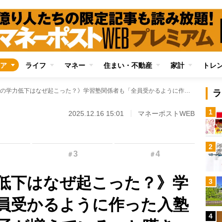
ア
ライフ
マネー
住まい・不動産
家計
トレ
《小中学生の学力低下はなぜ起こった？》学習塾関係者も「全員受かるように作った入塾テストに不合格の子が増えている」と嘆き 背景にある“2020年の教育指導要領の変化”
ラ
1
2025.12.16 15:01
マネーポストWEB
2
3
4
＃
＃
低下はなぜ起こった？》学
3
員受かるように作った入塾
4