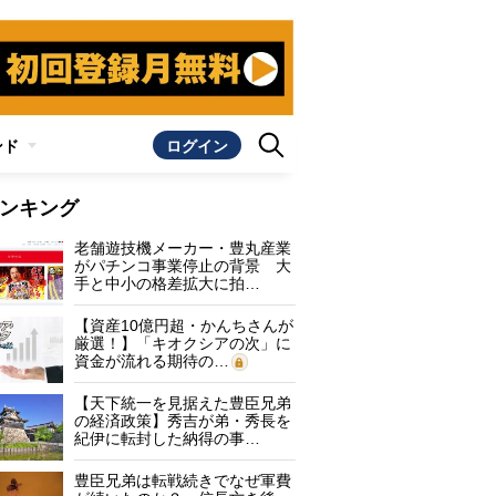
ンド
ログイン
ンキング
老舗遊技機メーカー・豊丸産業
がパチンコ事業停止の背景 大
手と中小の格差拡大に拍…
【資産10億円超・かんちさんが
厳選！】「キオクシアの次」に
資金が流れる期待の…
【天下統一を見据えた豊臣兄弟
の経済政策】秀吉が弟・秀長を
紀伊に転封した納得の事…
豊臣兄弟は転戦続きでなぜ軍費