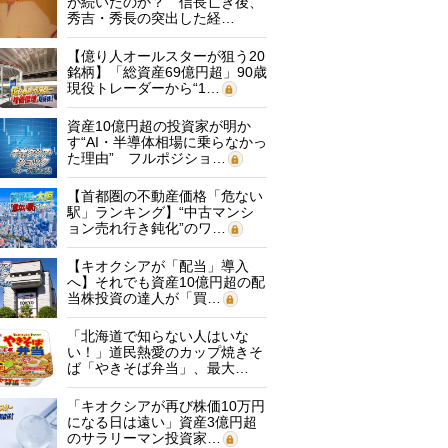
が続いたのか？ 信長亡き後、
秀吉・秀長の突出した経…
【億り人オールスターが狙う20
銘柄】「総資産69億円超」90歳
現役トレーダーから“1…
資産10億円超の投資家が明か
す“AI・半導体相場に乗らなかっ
た理由” フルポジショ…
【首都圏の不動産価格「危ない
駅」ランキング】“中古マンシ
ョン売れ行き鈍化”のワ…
【キオクシアが「配当」導入
へ】それでも資産10億円超の配
当株投資の達人が「買…
「北海道で知らない人はいな
い！」道民熱愛のカップ焼きそ
ば「やきそば弁当」、最大…
「キオクシアが再び株価10万円
になる日は遠い」資産3億円超
のサラリーマン投資家…