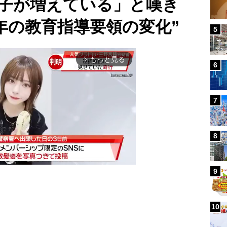
の子が増えている」と嘆き
0年の教育指導要領の変化”
5
もっと見る
arrow_forward_ios
6
7
8
9
Mute
10