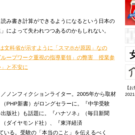
読み書き計算ができるようになるという日本の
進」によって失われつつあるのかもしれない。
は文科省が示すように「スマホが原因」なの
グループワーク重視の指導要領」の弊害 授業参
か」と不安に
【お
／ノンフィクションライター。2005年から取材
202
』（PHP新書）がロングセラーに。『中学受験
春出版社）も話題に。『ハナソネ』（毎日新聞
』（ダイヤモンド社）、『東洋経済
連載をしている。受験の「本当のこと」を伝えるべく