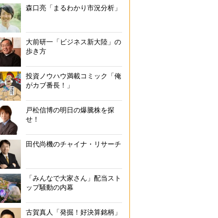
森口亮「まるわかり市況分析」
大前研一「ビジネス新大陸」の
歩き方
投資ノウハウ満載コミック「俺
がカブ番長！」
戸松信博の明日の爆騰株を探
せ！
田代尚機のチャイナ・リサーチ
「みんなで大家さん」配当スト
ップ騒動の内幕
古賀真人「発掘！好決算銘柄」