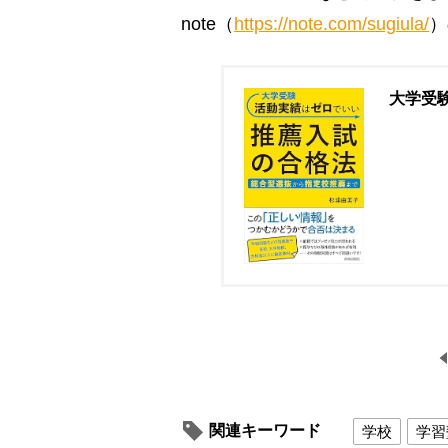
note（
https://note.com/sugiula/
）
大学受
関連キーワード
学校
学習