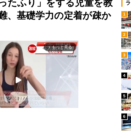
ったふり」をする児童を教
ラ
難、基礎学力の定着が疎か
1
2
もっと見る
arrow_forward_ios
3
4
5
6
Mute