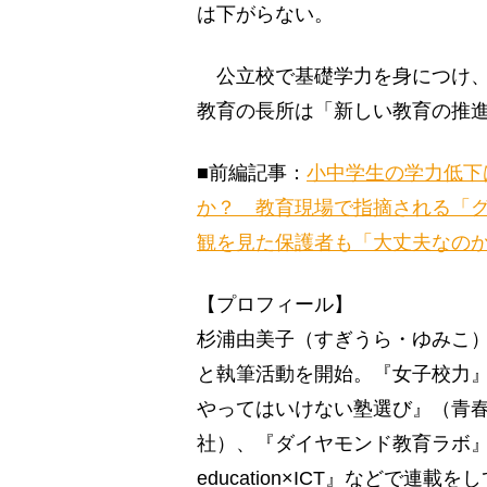
は下がらない。
公立校で基礎学力を身につけ、
教育の長所は「新しい教育の推
■前編記事：
小中学生の学力低下
か？ 教育現場で指摘される「
観を見た保護者も「大丈夫なの
【プロフィール】
杉浦由美子（すぎうら・ゆみこ）
と執筆活動を開始。『女子校力
やってはいけない塾選び』（青
社）、『ダイヤモンド教育ラボ
education×ICT』などで