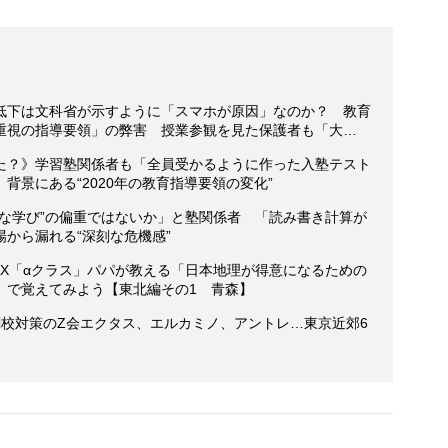
低下は文科省が示すように「スマホが原因」なのか？ 教育
重視の指導要領」の弊害 授業参観を見た保護者も「大…
た？》学習塾関係者も「全員受かるように作った入塾テスト
背景にある“2020年の教育指導要領の変化”
的な学び”の偏重ではないか」と塾関係者 「読み書き計算が
から漏れる“深刻な危機感”
PIX「αクラス」パパが教える「日本地理が得意になるための
」で覚えてみよう【東北編その1 青森】
関校対策のZ会エクタス、エルカミノ、アントレ…東京近郊6