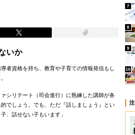
7
8
9
はないか
導者資格を持ち、教育や子育ての情報発信もし
10
る。
ファシリテート（司会進行）に熟練した講師が各
注
果的でしょう。でも、ただ『話しましょう』とい
う子、話せない子もいます」