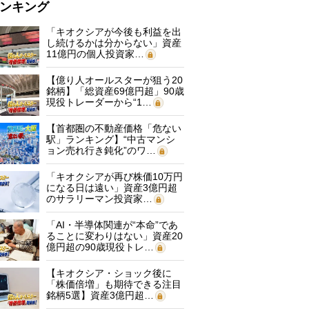
ンキング
「キオクシアが今後も利益を出
し続けるかは分からない」資産
11億円の個人投資家…
【億り人オールスターが狙う20
銘柄】「総資産69億円超」90歳
現役トレーダーから“1…
【首都圏の不動産価格「危ない
駅」ランキング】“中古マンシ
ョン売れ行き鈍化”のワ…
「キオクシアが再び株価10万円
になる日は遠い」資産3億円超
のサラリーマン投資家…
「AI・半導体関連が“本命”であ
ることに変わりはない」資産20
億円超の90歳現役トレ…
【キオクシア・ショック後に
「株価倍増」も期待できる注目
銘柄5選】資産3億円超…