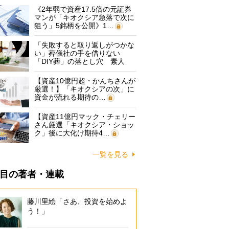
《2年弱で資産17.5倍の元証券
マンが「キオクシア急落で次に
狙う」5銘柄を公開》1…
「失敗すると取り返しがつかな
い」葬儀社の手を借りない
「DIY葬」の落とし穴 素人
に…
【資産10億円超・かんちさんが
厳選！】「キオクシアの次」に
資金が流れる期待の…
【資産11億円マック・チェリー
さん厳選「キオクシア・ショッ
ク」後に大化け期待4…
一覧を見る
目の著者・連載
藤川里絵「さあ、投資を始めよ
う！」