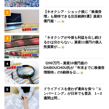
【キオクシア・ショック後に「株価倍
2
増」も期待できる注目銘柄5選】資産3
億円超・…
「キオクシアが今後も利益を出し続け
3
るかは分からない」資産11億円の個人
投資家が…
《200万円→資産10億円超の
4
DAIBOUCHOU氏が「年末までに株価倍
増期待」の5銘柄を公…
ドライアイスを使わず遺体を保つ「エ
5
ンバーミング」が日本でも普及 1～2
週間は問…