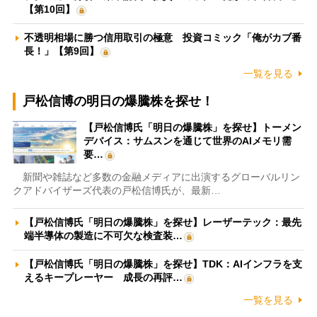
【第10回】
不透明相場に勝つ信用取引の極意 投資コミック「俺がカブ番
長！」【第9回】
一覧を見る
戸松信博の明日の爆騰株を探せ！
【戸松信博氏「明日の爆騰株」を探せ】トーメン
デバイス：サムスンを通じて世界のAIメモリ需
要…
新聞や雑誌など多数の金融メディアに出演するグローバルリン
クアドバイザーズ代表の戸松信博氏が、最新…
【戸松信博氏「明日の爆騰株」を探せ】レーザーテック：最先
端半導体の製造に不可欠な検査装…
【戸松信博氏「明日の爆騰株」を探せ】TDK：AIインフラを支
えるキープレーヤー 成長の再評…
一覧を見る