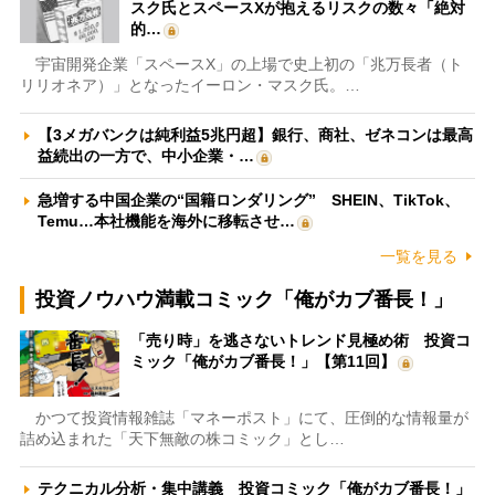
スク氏とスペースXが抱えるリスクの数々「絶対
的…
宇宙開発企業「スペースX」の上場で史上初の「兆万長者（ト
リリオネア）」となったイーロン・マスク氏。…
【3メガバンクは純利益5兆円超】銀行、商社、ゼネコンは最高
益続出の一方で、中小企業・…
急増する中国企業の“国籍ロンダリング” SHEIN、TikTok、
Temu…本社機能を海外に移転させ…
一覧を見る
投資ノウハウ満載コミック「俺がカブ番長！」
「売り時」を逃さないトレンド見極め術 投資コ
ミック「俺がカブ番長！」【第11回】
かつて投資情報雑誌「マネーポスト」にて、圧倒的な情報量が
詰め込まれた「天下無敵の株コミック」とし…
テクニカル分析・集中講義 投資コミック「俺がカブ番長！」