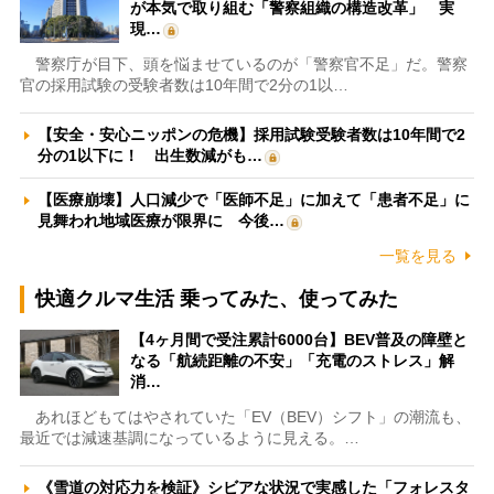
が本気で取り組む「警察組織の構造改革」 実
現…
警察庁が目下、頭を悩ませているのが「警察官不足」だ。警察
官の採用試験の受験者数は10年間で2分の1以…
【安全・安心ニッポンの危機】採用試験受験者数は10年間で2
分の1以下に！ 出生数減がも…
【医療崩壊】人口減少で「医師不足」に加えて「患者不足」に
見舞われ地域医療が限界に 今後…
一覧を見る
快適クルマ生活 乗ってみた、使ってみた
【4ヶ月間で受注累計6000台】BEV普及の障壁と
なる「航続距離の不安」「充電のストレス」解
消…
あれほどもてはやされていた「EV（BEV）シフト」の潮流も、
最近では減速基調になっているように見える。…
《雪道の対応力を検証》シビアな状況で実感した「フォレスタ