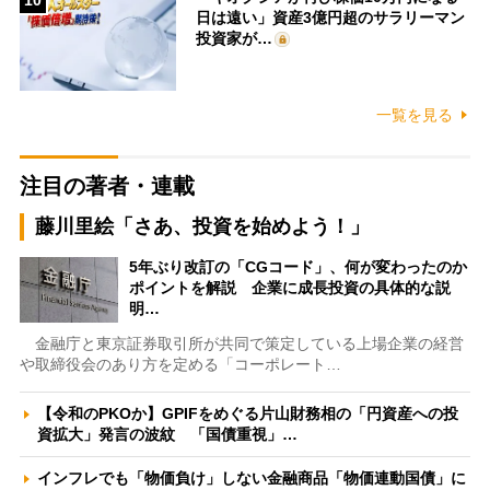
日は遠い」資産3億円超のサラリーマン
投資家が…
一覧を見る
注目の著者・連載
藤川里絵「さあ、投資を始めよう！」
5年ぶり改訂の「CGコード」、何が変わったのか
ポイントを解説 企業に成長投資の具体的な説
明…
金融庁と東京証券取引所が共同で策定している上場企業の経営
や取締役会のあり方を定める「コーポレート…
【令和のPKOか】GPIFをめぐる片山財務相の「円資産への投
資拡大」発言の波紋 「国債重視」…
インフレでも「物価負け」しない金融商品「物価連動国債」に