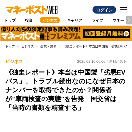
ログイン
トップ
投資
ビジネス
キャリア
ライフ
マネー
トップ
ビジネス
企業・業界
《独走レポート》本当は中国製「劣悪EVバス
ビジネス
2026.02.10 06:00
週刊ポスト
《独走レポート》本当は中国製「劣悪EV
バス」、トラブル続出なのになぜ日本の
ナンバーを取得できたのか？関係者
が“車両検査の実態”を告発 国交省は
「当時の書類を精査する」
Loaded
:
100.00%
/
Unmute