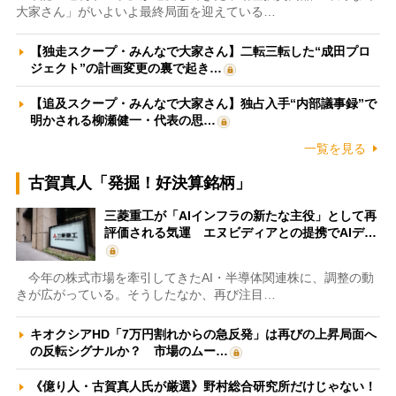
大家さん」がいよいよ最終局面を迎えている…
【独走スクープ・みんなで大家さん】二転三転した“成田プロ
ジェクト”の計画変更の裏で起き…
【追及スクープ・みんなで大家さん】独占入手“内部議事録”で
明かされる柳瀬健一・代表の思…
一覧を見る
古賀真人「発掘！好決算銘柄」
三菱重工が「AIインフラの新たな主役」として再
評価される気運 エヌビディアとの提携でAIデ…
今年の株式市場を牽引してきたAI・半導体関連株に、調整の動
きが広がっている。そうしたなか、再び注目…
キオクシアHD「7万円割れからの急反発」は再びの上昇局面へ
の反転シグナルか？ 市場のムー…
《億り人・古賀真人氏が厳選》野村総合研究所だけじゃない！