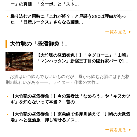
ー」の真価 「ターボ」と「スト…
乗り込むと同時に「これが軽？」と戸惑うのには理由があっ
た 「日産ルークス」さらなる躍進…
一覧を見る
大竹聡の「昼酒御免！」
【大竹聡の昼酒御免！】「ネグローニ」「山崎」
「マンハッタン」新宿三丁目の隠れ家バーで1…
お酒はいつ飲んでもいいものだが、昼から飲むお酒にはまた格
別の味わいがある――。ライター・作家の大竹…
【大竹聡の昼酒御免！】今の若者は「なめろう」や「キヌカツ
ギ」を知らないって本当？ 昔の…
【大竹聡の昼酒御免！】京急線で多摩川越えて「川崎の大衆酒
場」へと昼酒旅 押し寄せるノス…
一覧を見る