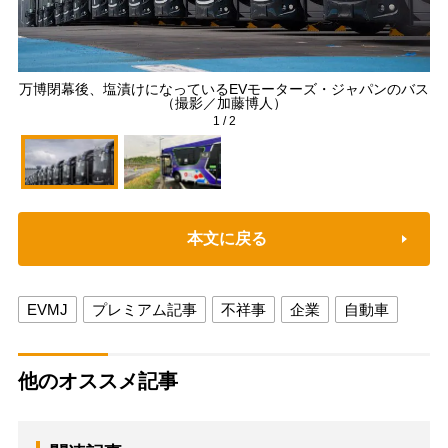
万博閉幕後、塩漬けになっているEVモーターズ・ジャパンのバス
ブ
（撮影／加藤博人）
1
/
2
本文に戻る
EVMJ
プレミアム記事
不祥事
企業
自動車
他のオススメ記事