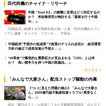
田代尚機のチャイナ・リサーチ
中国「Kimi K3」の衝撃に世界はどう対応するの
か？ 米財務長官が検討する「蒸留を行う中国
AI…
中国経済に精通する中国株投資の第一人者・田代尚機氏のプレ
ミアム連載「チャイナ・リサーチ」。中国企…
中国経済“予想外の低成長”で政策のテコ入れ必至か 経済運営
方針の修正で成長加速が予想さ…
“AI革命”で爆発的な需要拡大が見込まれる「CXO」とは何
か？ 高い競争力を持つ中国の医薬品…
一覧を見る
「みんなで大家さん」配当ストップ騒動の内幕
《ついに見えた問題の核心》「みんなで大家さ
ん」2000億円超不動産投資トラブル“異常なく
ら…
本誌『週刊ポスト』が追及してきた不動産投資商品「みんなで