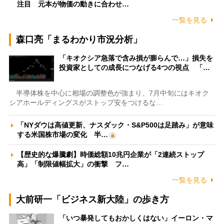
注目 元本が物価の動きに合わせ…
一覧を見る
森口亮「まるわかり市況分析」
「キオクシア急落で含み損が膨らんで…」損失を
投資家としての成長につなげる4つの視点 「…
半導体株を中心に相場の調整色が強まり、7月中旬にはキオク
シアホールディングスがストップ安をつけるな…
「NYダウは高値更新、ナスダック・S&P500は足踏み」が意味
する米国株市場の変化 半…
【歴史的な爆騰劇】時価総額10兆円企業が「2連続ストップ
高」「制限値幅拡大」の衝撃 フ…
一覧を見る
大前研一「ビジネス新大陸」の歩き方
「いつ暴発してもおかしくはない」イーロン・マ