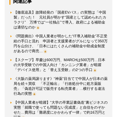
関連記事
【徹底追及】故障続発の「国産EVバス」の実態は「中国
製」だった！ 元社員が明かす“国産として認められたカ
ラクリ” 万博では“一社独占”で導入、政府による補助金
は適切なのか
《問題摘出》中国人業者が明かした“IT導入補助金”不正受
給の手口と流れ 申請者と支援業者がグルになって350万
円を山分け、「日本にはたくさんの補助金や助成金制度
があるので商売…
【スクープ】早慶は600万円、MARCHは500万円…日本
の大学受験での中国人向け「カンニング業者」が暗躍
「デバイス使用」と「替え玉受験」の2つの手口
《大阪の薬局譲ります》“神薬”目当てで中国人が日本の薬
局を続々買収 「不正輸出」「行政処分中に処方薬販
売」「偽造許可証で販売する転売業者」…横行する違法
行為の実態
【中国人業者が暗躍】“大学の卒業証書偽造”裏ビジネスの
実態「就職で使っても問題ない完成度」と自信をのぞか
せた…費用は「難易度にかかわらず一律」で約16万円と