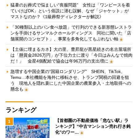
猛暑のお葬式で悩ましい“喪服問題” 女性は「ワンピースを着
ていけばOK」という俗説に潜む誤解、なぜ「ジャケット」が
マストなのか？《1級葬祭ディレクターが解説》
「30種類以上のパン食べ放題」で行列のできる新形態レストラ
ンを手掛けるサンマルクホールディングス 同社に聞いた「店
舗展開のコンセプト」、事業を多角化してもぶれない軸
【土俵に埋まるカネ】大の里、豊昇龍が黒星続きの名古屋場所
は「懸賞金2826万円」が下位力士に渡り「今日はみんなで焼肉
だ！」 金星4個配給で協会は年96万円の支出増に
急増する中国企業の“国籍ロンダリング” SHEIN、TikTok、
Temu…本社機能を海外に移転させ、トランプ関税の回避を狙
う 現地人を隠れ蓑にした中国企業の農業参入・土地取得への
懸念も
ランキング
【首都圏の不動産価格「危ない駅」ラ
1
ンキング】“中古マンション売れ行き鈍
化”のワー…