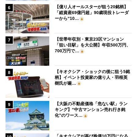
【億り人オールスターが狙う20銘柄】
6
「総資産69億円超」90歳現役トレーダ
ーから“10…
【世帯年収別・東京23区マンション
7
「狙い目駅」を大公開】年収500万円、
700万円で…
【キオクシア・ショックの後に狙う5銘
8
柄】イベント投資家の億り人・羽根英
樹氏が厳…
【大阪の不動産価格「危ない駅」ラン
9
キング】“中古マンション売れ行き鈍
化”のワース…
「キオクシアが再び株価10万円になる
10