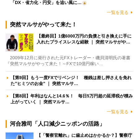
「DX・省力化・円安」を追い風に…
一覧を見る
突然マルサがやって来た！
【最終回】1億6000万円の負債と引き換えに手に
入れたプライスレスな経験 ｜ 突然マルサがや…
2009年12月に発行された元FXトレーダー・磯貝清明氏の著書
『突然マルサがやって来た！～FXで10億円稼い…
【第9回】もう一度FXでリベンジ！ 種銭は差し押さえを免れ
た”ヒミツのお金” ｜ 突然マルサ…
【第8回】年利はなんと14.6％！ 毎日5万円超の延滞税が積み
上がっていく ｜ 突然マルサ…
一覧を見る
河合雅司「人口減少ニッポンの活路」
【「警察官離れ」に歯止めはかかるか？】警察庁