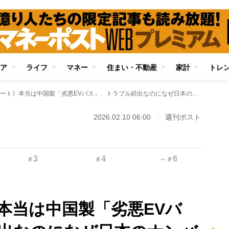
ア
ライフ
マネー
住まい・不動産
家計
トレ
《独走レポート》本当は中国製「劣悪EVバス」、トラブル続出なのになぜ日本のナンバーを取得できたのか？関係者が“車両検査の実態”を告発 国交省は「当時の書類を精査する」
2026.02.10 06:00
週刊ポスト
3
4
6
＃
＃
～
＃
本当は中国製「劣悪EVバ