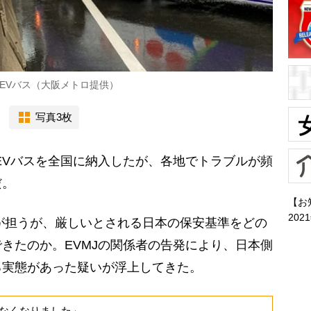
EVバス（大阪メトロ提供）
写真3枚
のEVバスを全国に納入したが、各地でトラブルが頻
だ。
【お
202
が担うが、厳しいとされる日本の保安基準をどの
きたのか。EVMJの関係者の告発により、日本側
る実態があった疑いが浮上してきた。
なくなりました」