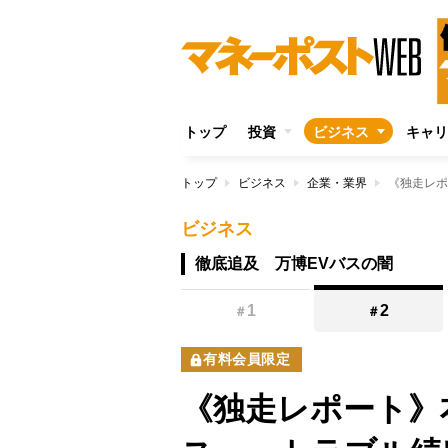
トップ
投資
ビジネス
キャリ
トップ
ビジネス
企業・業界
ビジネス
徹底追及 万博EVバスの闇
1
2
＃
＃
有料会員限定
《独走レポート》