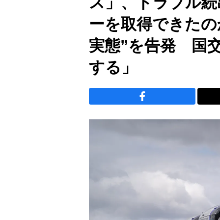
ス」、トラブル続
ーを取得できたの
実態”を告発 国
する」