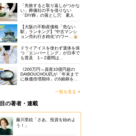
「失敗すると取り返しがつかな
い」葬儀社の手を借りない
「DIY葬」の落とし穴 素人
に…
【大阪の不動産価格「危ない
駅」ランキング】“中古マンシ
ョン売れ行き鈍化”のワー…
ドライアイスを使わず遺体を保
つ「エンバーミング」が日本で
も普及 1～2週間は…
《200万円→資産10億円超の
DAIBOUCHOU氏が「年末まで
に株価倍増期待」の5銘柄を…
一覧を見る
目の著者・連載
藤川里絵「さあ、投資を始めよ
う！」