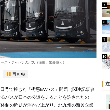
7
8
9
10
ターズ・ジャパンのバス（撮影／加藤博人）
写真3枚
注
13日号で報じた「劣悪EVバス」問題（関連記事参
するバスが日本の公道を走ることを許されたの
査体制の問題が浮かび上がり、北九州の新興企業