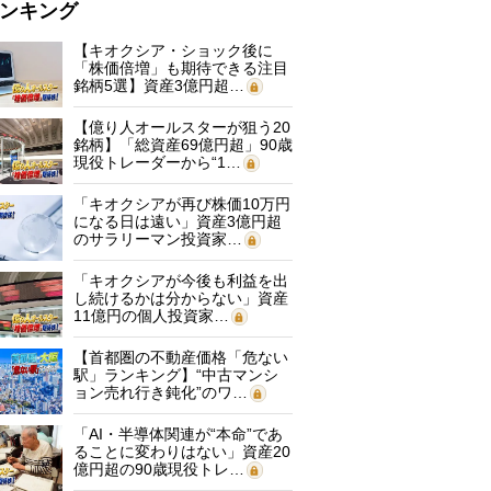
ンキング
【キオクシア・ショック後に
「株価倍増」も期待できる注目
銘柄5選】資産3億円超…
【億り人オールスターが狙う20
銘柄】「総資産69億円超」90歳
現役トレーダーから“1…
「キオクシアが再び株価10万円
になる日は遠い」資産3億円超
のサラリーマン投資家…
「キオクシアが今後も利益を出
し続けるかは分からない」資産
11億円の個人投資家…
【首都圏の不動産価格「危ない
駅」ランキング】“中古マンシ
ョン売れ行き鈍化”のワ…
「AI・半導体関連が“本命”であ
ることに変わりはない」資産20
億円超の90歳現役トレ…