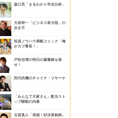
森口亮「まるわかり市況分析」
大前研一「ビジネス新大陸」の
歩き方
投資ノウハウ満載コミック「俺
がカブ番長！」
戸松信博の明日の爆騰株を探
せ！
田代尚機のチャイナ・リサーチ
「みんなで大家さん」配当スト
ップ騒動の内幕
古賀真人「発掘！好決算銘柄」