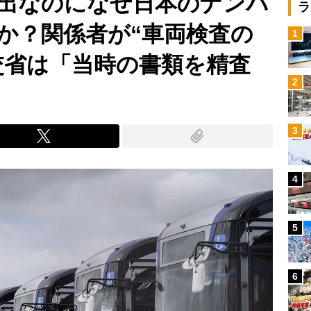
出なのになぜ日本のナンバ
ラ
か？関係者が“車両検査の
1
交省は「当時の書類を精査
2
3
4
5
6