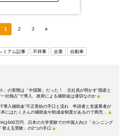
1
2
3
レミアム記事
不祥事
企業
自動車
ス」の実態は「中国製」だった！ 元社員が明かす“国産と
“一社独占”で導入、政府による補助金は適切なのか
IT導入補助金”不正受給の手口と流れ 申請者と支援業者が
日本にはたくさんの補助金や助成金制度があるので商売…
CHは500万円…日本の大学受験での中国人向け「カンニング
「替え玉受験」の2つの手口