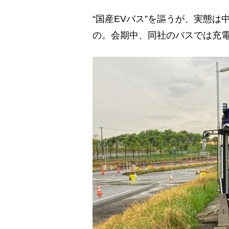
“国産EVバス”を謳うが、実態
の。会期中、同社のバスでは充