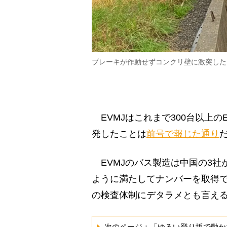
ブレーキが作動せずコンクリ壁に激突した
EVMJはこれまで300台以上
発したことは
前号で報じた通り
EVMJのバス製造は中国の3社
ように満たしてナンバーを取得で
の検査体制にデタラメとも言え
次のページ：「ゆるい登り坂で動か