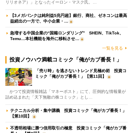
リリオネア）」となったイーロン・マスク氏。…
【3メガバンクは純利益5兆円超】銀行、商社、ゼネコンは最高
益続出の一方で、中小企業・…
急増する中国企業の“国籍ロンダリング” SHEIN、TikTok、
Temu…本社機能を海外に移転させ…
一覧を見る
投資ノウハウ満載コミック「俺がカブ番長！」
「売り時」を逃さないトレンド見極め術 投資コ
ミック「俺がカブ番長！」【第11回】
かつて投資情報雑誌「マネーポスト」にて、圧倒的な情報量が
詰め込まれた「天下無敵の株コミック」とし…
テクニカル分析・集中講義 投資コミック「俺がカブ番長！」
【第10回】
不透明相場に勝つ信用取引の極意 投資コミック「俺がカブ番