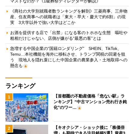
マストなのか？《1級葬祭ディレクターが解説》
《商社の大学別就職者数ランキングを解剖》三菱商事、三井物
産、住友商事への就職者は「東大・早大・慶大で約6割」の現
実 3大学以外で強い大学はどこか
お酒を提供する店で「出禁」になる客のトホホな生態 嘔吐や
粗相だけじゃない、店側が嫌がる“最悪の客”とは
急増する中国企業の“国籍ロンダリング” SHEIN、TikTok、
Temu…本社機能を海外に移転させ、トランプ関税の回避を狙
う 現地人を隠れ蓑にした中国企業の農業参入・土地取得への
懸念も
ランキング
【首都圏の不動産価格「危ない駅」ラ
1
ンキング】“中古マンション売れ行き鈍
化”のワー…
【キオクシア・ショック後に「株価倍
2
増」も期待できる注目銘柄5選】資産3