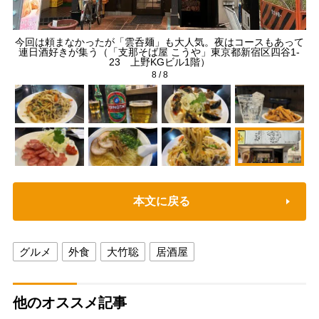
今回は頼まなかったが「雲呑麺」も大人気。夜はコースもあって
連日酒好きが集う（「支那そば屋 こうや」東京都新宿区四谷1-
23 上野KGビル1階）
8
/
8
本文に戻る
グルメ
外食
大竹聡
居酒屋
他のオススメ記事