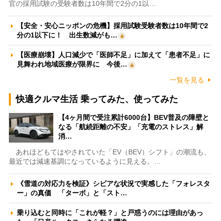
官の採用試験の受験者数は10年間で2分の1以…
【安全・安心ニッポンの危機】採用試験受験者数は10年間で2
分の1以下に！ 出生数減がも…
【医療崩壊】人口減少で「医師不足」に加えて「患者不足」に
見舞われ地域医療が限界に 今後…
一覧を見る
快適クルマ生活 乗ってみた、使ってみた
【4ヶ月間で受注累計6000台】BEV普及の障壁と
なる「航続距離の不安」「充電のストレス」解
消…
あれほどもてはやされていた「EV（BEV）シフト」の潮流も、
最近では減速基調になっているように見える。…
《雪道の対応力を検証》シビアな状況で実感した「フォレスタ
ー」の真価 「ターボ」と「スト…
乗り込むと同時に「これが軽？」と戸惑うのには理由があっ