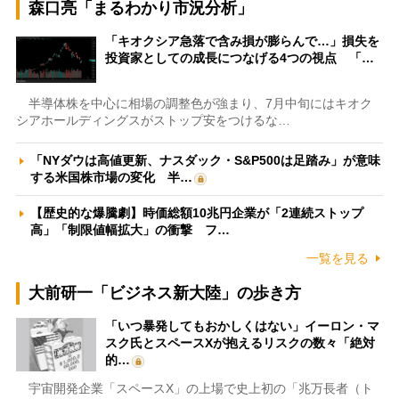
森口亮「まるわかり市況分析」
「キオクシア急落で含み損が膨らんで…」損失を
投資家としての成長につなげる4つの視点 「…
半導体株を中心に相場の調整色が強まり、7月中旬にはキオク
シアホールディングスがストップ安をつけるな…
「NYダウは高値更新、ナスダック・S&P500は足踏み」が意味
する米国株市場の変化 半…
【歴史的な爆騰劇】時価総額10兆円企業が「2連続ストップ
高」「制限値幅拡大」の衝撃 フ…
一覧を見る
大前研一「ビジネス新大陸」の歩き方
「いつ暴発してもおかしくはない」イーロン・マ
スク氏とスペースXが抱えるリスクの数々「絶対
的…
宇宙開発企業「スペースX」の上場で史上初の「兆万長者（ト