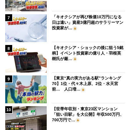
「キオクシアが再び株価10万円になる
7
日は遠い」資産3億円超のサラリーマン
投資家が…
【キオクシア・ショックの後に狙う5銘
8
柄】イベント投資家の億り人・羽根英
樹氏が厳…
【東京“真の実力がある駅”ランキング
9
70】1位・代々木上原、2位・水天宮
前… 人口増…
【世帯年収別・東京23区マンション
10
「狙い目駅」を大公開】年収500万円、
700万円で…