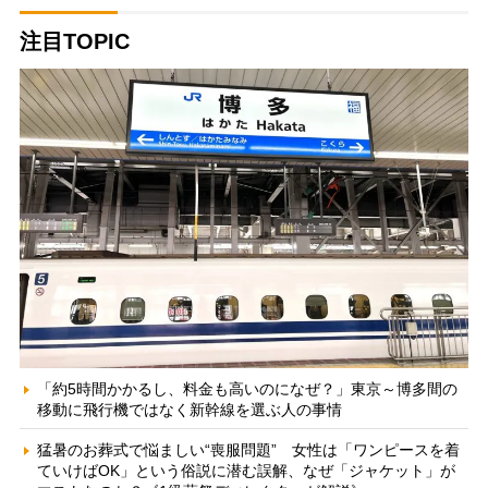
注目TOPIC
「約5時間かかるし、料金も高いのになぜ？」東京～博多間の
移動に飛行機ではなく新幹線を選ぶ人の事情
猛暑のお葬式で悩ましい“喪服問題” 女性は「ワンピースを着
ていけばOK」という俗説に潜む誤解、なぜ「ジャケット」が