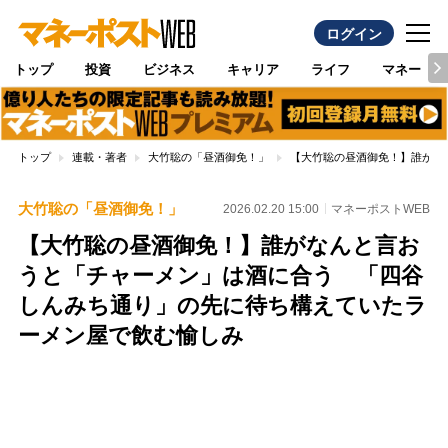
ログイン
トップ
投資
ビジネス
キャリア
ライフ
マネー
トップ
連載・著者
大竹聡の「昼酒御免！」
【大竹聡の昼酒御免！】誰がな
大竹聡の「昼酒御免！」
2026.02.20 15:00
マネーポストWEB
【大竹聡の昼酒御免！】誰がなんと言お
うと「チャーメン」は酒に合う 「四谷
しんみち通り」の先に待ち構えていたラ
ーメン屋で飲む愉しみ
Loaded
:
100.00%
/
Unmute