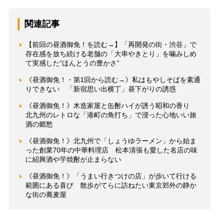
関連記事
【前回の昼酒御免！を読む→】「再開発の街・渋谷」で
存在感を放ち続ける老舗の「大串やきとり」を噛みしめ
て実感した“ほんとうの豊かさ”
《昼酒御免！・第1回から読む→》私はもやしそばを素通
りできない 「新宿思い出横丁」昼下がりの誘惑
《昼酒御免！》木造家屋と缶酎ハイが誘う昭和の香り
北九州のレトロな「港町の角打ち」で浸った心地いい旅
酒の郷愁
《昼酒御免！》北九州で「しょうゆラーメン」から始ま
った創業70年の中華料理店 松本清張も愛した名店の味
に紹興酒や芋焼酎が止まらない
《昼酒御免！》「うまい行きつけの店」が歩いて行ける
範囲にある喜び 散歩がてらに訪ねたい東京郊外の静か
な街の蕎麦屋