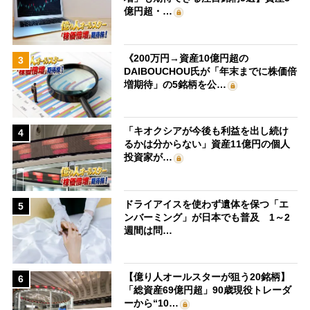
億円超・…
《200万円→資産10億円超の
3
DAIBOUCHOU氏が「年末までに株価倍
増期待」の5銘柄を公…
「キオクシアが今後も利益を出し続け
4
るかは分からない」資産11億円の個人
投資家が…
ドライアイスを使わず遺体を保つ「エ
5
ンバーミング」が日本でも普及 1～2
週間は問…
【億り人オールスターが狙う20銘柄】
6
「総資産69億円超」90歳現役トレーダ
ーから“10…