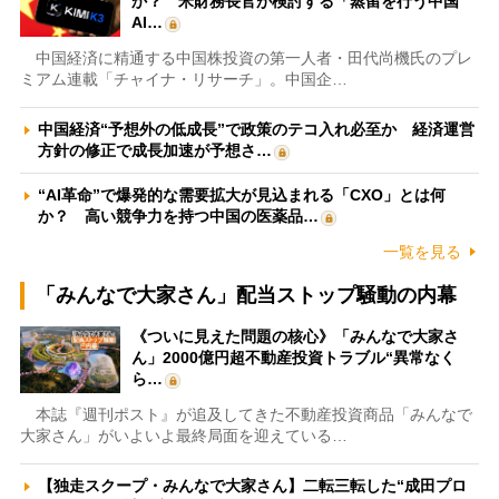
か？ 米財務長官が検討する「蒸留を行う中国
AI…
中国経済に精通する中国株投資の第一人者・田代尚機氏のプレ
ミアム連載「チャイナ・リサーチ」。中国企…
中国経済“予想外の低成長”で政策のテコ入れ必至か 経済運営
方針の修正で成長加速が予想さ…
“AI革命”で爆発的な需要拡大が見込まれる「CXO」とは何
か？ 高い競争力を持つ中国の医薬品…
一覧を見る
「みんなで大家さん」配当ストップ騒動の内幕
《ついに見えた問題の核心》「みんなで大家さ
ん」2000億円超不動産投資トラブル“異常なく
ら…
本誌『週刊ポスト』が追及してきた不動産投資商品「みんなで
大家さん」がいよいよ最終局面を迎えている…
【独走スクープ・みんなで大家さん】二転三転した“成田プロ