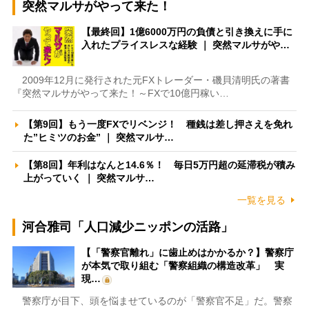
突然マルサがやって来た！
【最終回】1億6000万円の負債と引き換えに手に
入れたプライスレスな経験 ｜ 突然マルサがや…
2009年12月に発行された元FXトレーダー・磯貝清明氏の著書
『突然マルサがやって来た！～FXで10億円稼い…
【第9回】もう一度FXでリベンジ！ 種銭は差し押さえを免れ
た”ヒミツのお金” ｜ 突然マルサ…
【第8回】年利はなんと14.6％！ 毎日5万円超の延滞税が積み
上がっていく ｜ 突然マルサ…
一覧を見る
河合雅司「人口減少ニッポンの活路」
【「警察官離れ」に歯止めはかかるか？】警察庁
が本気で取り組む「警察組織の構造改革」 実
現…
警察庁が目下、頭を悩ませているのが「警察官不足」だ。警察