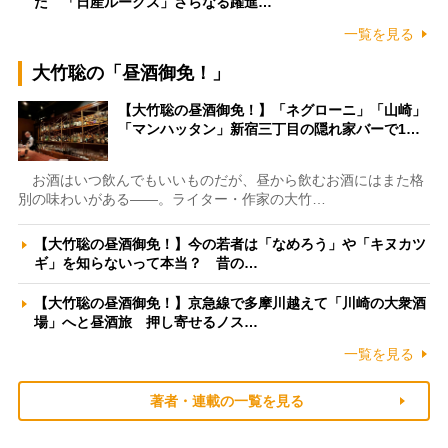
た 「日産ルークス」さらなる躍進…
一覧を見る
大竹聡の「昼酒御免！」
【大竹聡の昼酒御免！】「ネグローニ」「山崎」
「マンハッタン」新宿三丁目の隠れ家バーで1…
お酒はいつ飲んでもいいものだが、昼から飲むお酒にはまた格
別の味わいがある――。ライター・作家の大竹…
【大竹聡の昼酒御免！】今の若者は「なめろう」や「キヌカツ
ギ」を知らないって本当？ 昔の…
【大竹聡の昼酒御免！】京急線で多摩川越えて「川崎の大衆酒
場」へと昼酒旅 押し寄せるノス…
一覧を見る
著者・連載の一覧を見る