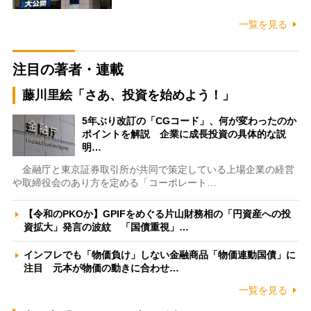
一覧を見る
注目の著者・連載
藤川里絵「さあ、投資を始めよう！」
5年ぶり改訂の「CGコード」、何が変わったのか
ポイントを解説 企業に成長投資の具体的な説
明…
金融庁と東京証券取引所が共同で策定している上場企業の経営
や取締役会のあり方を定める「コーポレート…
【令和のPKOか】GPIFをめぐる片山財務相の「円資産への投
資拡大」発言の波紋 「国債重視」…
インフレでも「物価負け」しない金融商品「物価連動国債」に
注目 元本が物価の動きに合わせ…
一覧を見る