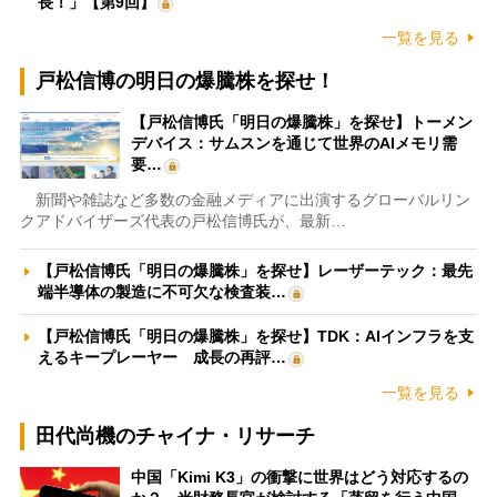
長！」【第9回】
一覧を見る
戸松信博の明日の爆騰株を探せ！
【戸松信博氏「明日の爆騰株」を探せ】トーメン
デバイス：サムスンを通じて世界のAIメモリ需
要…
新聞や雑誌など多数の金融メディアに出演するグローバルリン
クアドバイザーズ代表の戸松信博氏が、最新…
【戸松信博氏「明日の爆騰株」を探せ】レーザーテック：最先
端半導体の製造に不可欠な検査装…
【戸松信博氏「明日の爆騰株」を探せ】TDK：AIインフラを支
えるキープレーヤー 成長の再評…
一覧を見る
田代尚機のチャイナ・リサーチ
中国「Kimi K3」の衝撃に世界はどう対応するの