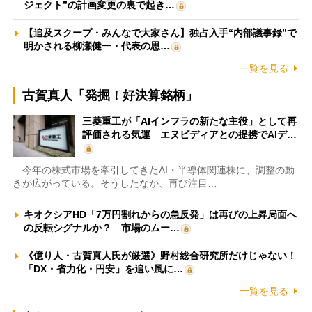
ジェクト”の計画変更の裏で起き…
【追及スクープ・みんなで大家さん】独占入手“内部議事録”で
明かされる柳瀬健一・代表の思…
一覧を見る
古賀真人「発掘！好決算銘柄」
三菱重工が「AIインフラの新たな主役」として再
評価される気運 エヌビディアとの提携でAIデ…
今年の株式市場を牽引してきたAI・半導体関連株に、調整の動
きが広がっている。そうしたなか、再び注目…
キオクシアHD「7万円割れからの急反発」は再びの上昇局面へ
の反転シグナルか？ 市場のムー…
《億り人・古賀真人氏が厳選》野村総合研究所だけじゃない！
「DX・省力化・円安」を追い風に…
一覧を見る