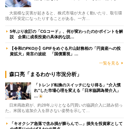
大規模な災害が起きると、株式市場が大きく動いたり、取引環
境が不安定になったりすることがある。一方…
5年ぶり改訂の「CGコード」、何が変わったのかポイントを解
説 企業に成長投資の具体的な説…
【令和のPKOか】GPIFをめぐる片山財務相の「円資産への投
資拡大」発言の波紋 「国債重視」…
一覧を見る
森口亮「まるわかり市況分析」
「トレンド転換のスイッチになり得る」“介入慣
れ”した市場心理を変える「日米協調為替介入」
…
日米両政府が、約28年ぶりとなる円買いの協調介入に踏み切っ
た。米国も追加介入を辞さない姿勢を示して…
「キオクシア急落で含み損が膨らんで…」損失を投資家として
の成長につなげる4つの視点 …