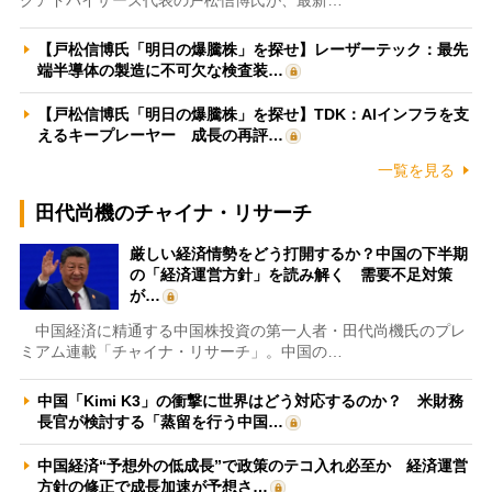
【戸松信博氏「明日の爆騰株」を探せ】レーザーテック：最先
端半導体の製造に不可欠な検査装…
【戸松信博氏「明日の爆騰株」を探せ】TDK：AIインフラを支
えるキープレーヤー 成長の再評…
一覧を見る
田代尚機のチャイナ・リサーチ
厳しい経済情勢をどう打開するか？中国の下半期
の「経済運営方針」を読み解く 需要不足対策
が…
中国経済に精通する中国株投資の第一人者・田代尚機氏のプレ
ミアム連載「チャイナ・リサーチ」。中国の…
中国「Kimi K3」の衝撃に世界はどう対応するのか？ 米財務
長官が検討する「蒸留を行う中国…
中国経済“予想外の低成長”で政策のテコ入れ必至か 経済運営
方針の修正で成長加速が予想さ…