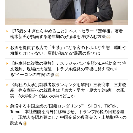
【75歳をすぎたらやめること】ベストセラー『定年後』著者・
楠木新氏が指南する老年期の好循環を呼び込む方法
お酒を提供する店で「出禁」になる客のトホホな生態 嘔吐や
粗相だけじゃない、店側が嫌がる“最悪の客”とは
【納車時に複数の事故】テスラジャパン“多額のEV補助金”で注
文殺到、現場は大混乱 トラブル続発の背後に見え隠れす
る“イーロンの右腕”の影
《商社の大学別就職者数ランキングを解剖》三菱商事、三井物
産、住友商事への就職者は「東大・早大・慶大で約6割」の現
実 3大学以外で強い大学はどこか
急増する中国企業の“国籍ロンダリング” SHEIN、TikTok、
Temu…本社機能を海外に移転させ、トランプ関税の回避を狙
う 現地人を隠れ蓑にした中国企業の農業参入・土地取得への
懸念も