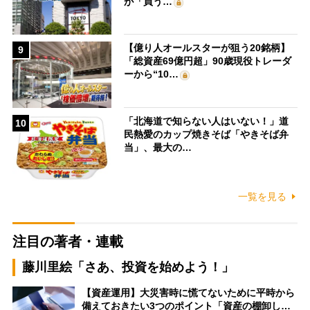
が「買う…
【億り人オールスターが狙う20銘柄】
9
「総資産69億円超」90歳現役トレーダ
ーから“10…
「北海道で知らない人はいない！」道
10
民熱愛のカップ焼きそば「やきそば弁
当」、最大の…
一覧を見る
注目の著者・連載
藤川里絵「さあ、投資を始めよう！」
【資産運用】大災害時に慌てないために平時から
備えておきたい3つのポイント「資産の棚卸し…