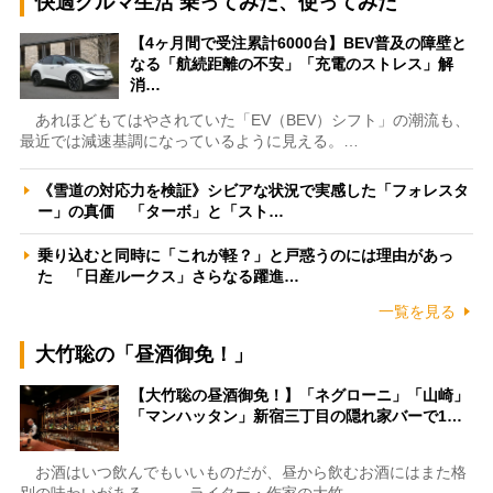
快適クルマ生活 乗ってみた、使ってみた
【4ヶ月間で受注累計6000台】BEV普及の障壁と
なる「航続距離の不安」「充電のストレス」解
消…
あれほどもてはやされていた「EV（BEV）シフト」の潮流も、
最近では減速基調になっているように見える。…
《雪道の対応力を検証》シビアな状況で実感した「フォレスタ
ー」の真価 「ターボ」と「スト…
乗り込むと同時に「これが軽？」と戸惑うのには理由があっ
た 「日産ルークス」さらなる躍進…
一覧を見る
大竹聡の「昼酒御免！」
【大竹聡の昼酒御免！】「ネグローニ」「山崎」
「マンハッタン」新宿三丁目の隠れ家バーで1…
お酒はいつ飲んでもいいものだが、昼から飲むお酒にはまた格
別の味わいがある――。ライター・作家の大竹…