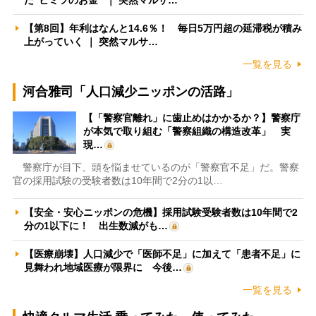
【第8回】年利はなんと14.6％！ 毎日5万円超の延滞税が積み
上がっていく ｜ 突然マルサ…
一覧を見る
河合雅司「人口減少ニッポンの活路」
【「警察官離れ」に歯止めはかかるか？】警察庁
が本気で取り組む「警察組織の構造改革」 実
現…
警察庁が目下、頭を悩ませているのが「警察官不足」だ。警察
官の採用試験の受験者数は10年間で2分の1以…
【安全・安心ニッポンの危機】採用試験受験者数は10年間で2
分の1以下に！ 出生数減がも…
【医療崩壊】人口減少で「医師不足」に加えて「患者不足」に
見舞われ地域医療が限界に 今後…
一覧を見る