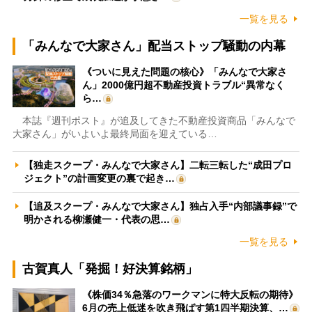
一覧を見る
「みんなで大家さん」配当ストップ騒動の内幕
《ついに見えた問題の核心》「みんなで大家さ
ん」2000億円超不動産投資トラブル“異常なく
ら…
本誌『週刊ポスト』が追及してきた不動産投資商品「みんなで
大家さん」がいよいよ最終局面を迎えている…
【独走スクープ・みんなで大家さん】二転三転した“成田プロ
ジェクト”の計画変更の裏で起き…
【追及スクープ・みんなで大家さん】独占入手“内部議事録”で
明かされる柳瀬健一・代表の思…
一覧を見る
古賀真人「発掘！好決算銘柄」
《株価34％急落のワークマンに特大反転の期待》
6月の売上低迷を吹き飛ばす第1四半期決算、…