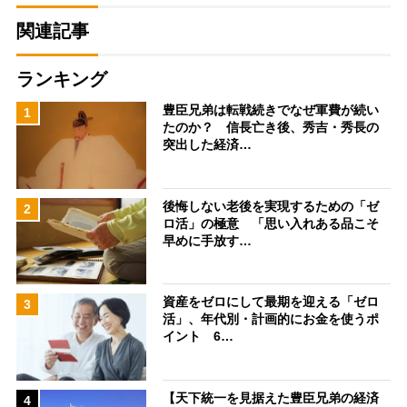
関連記事
ランキング
豊臣兄弟は転戦続きでなぜ軍費が続い
1
たのか？ 信長亡き後、秀吉・秀長の
突出した経済…
後悔しない老後を実現するための「ゼ
2
ロ活」の極意 「思い入れある品こそ
早めに手放す…
資産をゼロにして最期を迎える「ゼロ
3
活」、年代別・計画的にお金を使うポ
イント 6…
【天下統一を見据えた豊臣兄弟の経済
4