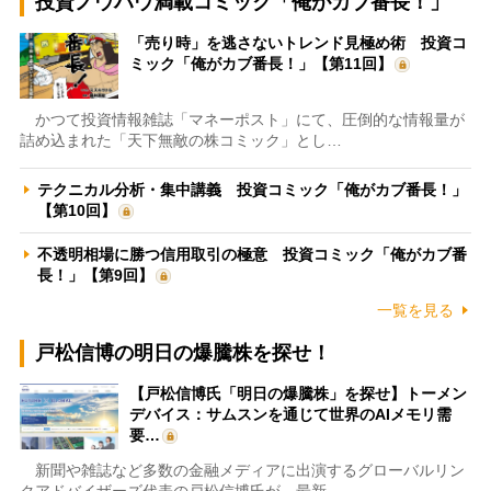
投資ノウハウ満載コミック「俺がカブ番長！」
「売り時」を逃さないトレンド見極め術 投資コ
ミック「俺がカブ番長！」【第11回】
かつて投資情報雑誌「マネーポスト」にて、圧倒的な情報量が
詰め込まれた「天下無敵の株コミック」とし…
テクニカル分析・集中講義 投資コミック「俺がカブ番長！」
【第10回】
不透明相場に勝つ信用取引の極意 投資コミック「俺がカブ番
長！」【第9回】
一覧を見る
戸松信博の明日の爆騰株を探せ！
【戸松信博氏「明日の爆騰株」を探せ】トーメン
デバイス：サムスンを通じて世界のAIメモリ需
要…
新聞や雑誌など多数の金融メディアに出演するグローバルリン
クアドバイザーズ代表の戸松信博氏が、最新…