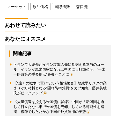
マーケット
原油価格
国際情勢
森口亮
あわせて読みたい
あなたにオススメ
関連記事
トランプ大統領がイラン攻撃の先に見据える本当のゴー
ル イランが親米国家になれば中国に大打撃必至、“一帯
一路政策の重要拠点”を失うことに
【“遠くの戦争は買い”という相場格言】地政学リスクの高
まりが好材料となる“隠れ防衛銘柄”をカブ知恵・藤井英敏
氏がピックアップ
《大量償還を控える米国債に試練》中国が「新興国を通
して目立たない形で米国債を売却」している可能性を指
摘 複雑でしたたかな中国の外貨運用の実態