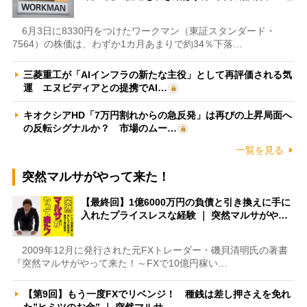
6月3日に8330円をつけたワークマン（東証スタンダード・
7564）の株価は、わずか1カ月あまりで約34％下落…
三菱重工が「AIインフラの新たな主役」として再評価される気
運 エヌビディアとの提携でAI…
キオクシアHD「7万円割れからの急反発」は再びの上昇局面へ
の反転シグナルか？ 市場のムー…
一覧を見る
突然マルサがやって来た！
【最終回】1億6000万円の負債と引き換えに手に
入れたプライスレスな経験 ｜ 突然マルサがや…
2009年12月に発行された元FXトレーダー・磯貝清明氏の著書
『突然マルサがやって来た！～FXで10億円稼い…
【第9回】もう一度FXでリベンジ！ 種銭は差し押さえを免れ
た”ヒミツのお金” ｜ 突然マルサ…