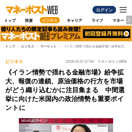
ログイン
トップ
投資
ビジネス
キャリア
ライフ
マネー
トップ
ビジネス
マーケット
《イラン情勢で揺れる金融市場》紛争拡大、報
ビジネス
2026.03.07 07:00
マネーポストWEB
《イラン情勢で揺れる金融市場》紛争拡
大、報復の連鎖、原油価格の行方を市場
がどう織り込むかに注目集まる 中間選
挙に向けた米国内の政治情勢も重要ポイ
ントに