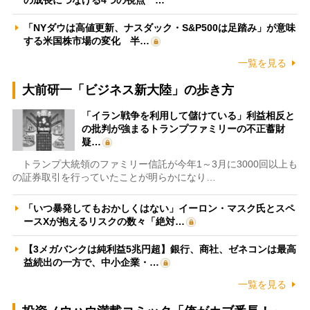
「NYダウは高値更新、ナスダック・S&P500は足踏み」が意味
する米国株市場の変化 半…
一覧を見る
大前研一「ビジネス新大陸」の歩き方
「イラン戦争を利用して儲けている」利益相反と
の批判が強まるトランプファミリーの不正蓄財
疑…
トランプ大統領のファミリー信託が今年1～3月に3000回以上も
の証券取引を行っていたことが明らかになり…
「いつ暴発してもおかしくはない」イーロン・マスク氏とスペ
ースXが抱えるリスクの数々「絶対…
【3メガバンクは純利益5兆円超】銀行、商社、ゼネコンは最高
益続出の一方で、中小企業・…
一覧を見る