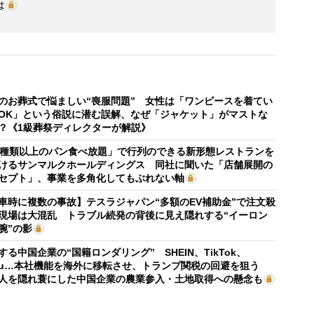
は
のお葬式で悩ましい“喪服問題” 女性は「ワンピースを着てい
OK」という俗説に潜む誤解、なぜ「ジャケット」がマストな
？《1級葬祭ディレクターが解説》
0種類以上のパン食べ放題」で行列のできる新形態レストランを
けるサンマルクホールディングス 同社に聞いた「店舗展開の
セプト」、事業を多角化してもぶれない軸
車時に複数の事故】テスラジャパン“多額のEV補助金”で注文殺
現場は大混乱 トラブル続発の背後に見え隠れする“イーロン
腕”の影
する中国企業の“国籍ロンダリング” SHEIN、TikTok、
mu…本社機能を海外に移転させ、トランプ関税の回避を狙う
人を隠れ蓑にした中国企業の農業参入・土地取得への懸念も