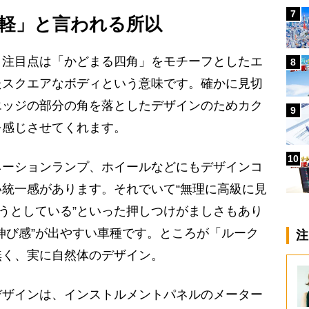
7
軽」と言われる所以
注目点は「かどまる四角」をモチーフとしたエ
8
たスクエアなボディという意味です。確かに見切
エッジの部分の角を落としたデザインのためカク
9
を感じさせてくれます。
10
ーションランプ、ホイールなどにもデザインコ
統一感があります。それでいて“無理に高級に見
ようとしている”といった押しつけがましさもあり
伸び感”が出やすい車種です。ところが「ルーク
注
無く、実に自然体のデザイン。
ザインは、インストルメントパネルのメーター