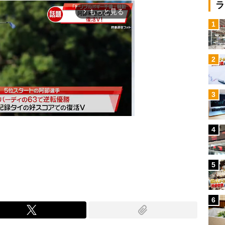
ラ
もっと見る
arrow_forward_ios
1
2
3
4
Mute
5
6