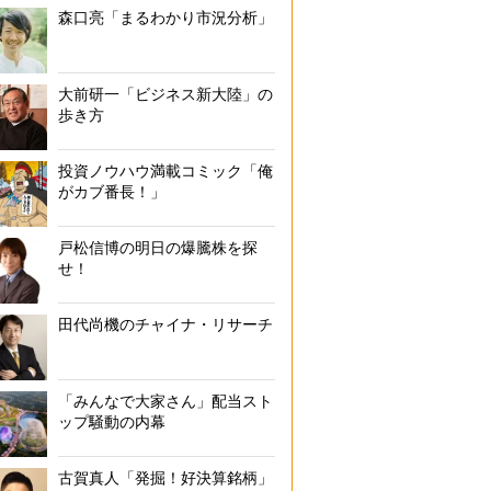
森口亮「まるわかり市況分析」
大前研一「ビジネス新大陸」の
歩き方
投資ノウハウ満載コミック「俺
がカブ番長！」
戸松信博の明日の爆騰株を探
せ！
田代尚機のチャイナ・リサーチ
「みんなで大家さん」配当スト
ップ騒動の内幕
古賀真人「発掘！好決算銘柄」