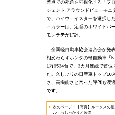
差点での死角を可視化する「フ
ジェント アラウンドビューモニ
で、ハイウェイスターを選択した
ィカラーは、定番のホワイトパ
モンラテが好評。
全国軽自動車協会連合会が発表
相変わらずホンダの軽自動車『N-
1万6534台で、3カ月連続で首
た。久しぶりの日産車トップ10
さ、高機能さと言った評価も浸
です。
次のページ：【写真】ルークスの細
ル」もしっかりと装備