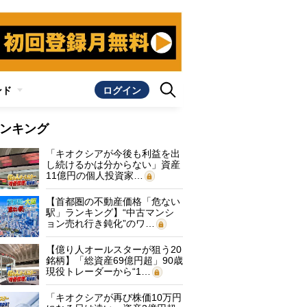
ンド
ログイン
ンキング
「キオクシアが今後も利益を出
し続けるかは分からない」資産
11億円の個人投資家…
【首都圏の不動産価格「危ない
駅」ランキング】“中古マンシ
ョン売れ行き鈍化”のワ…
【億り人オールスターが狙う20
銘柄】「総資産69億円超」90歳
現役トレーダーから“1…
「キオクシアが再び株価10万円