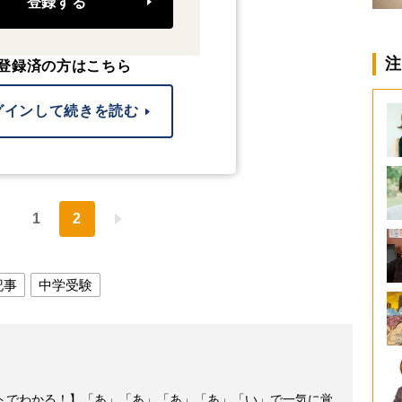
登録する
注
登録済の方はこちら
グインして続きを読む
1
2
記事
中学受験
トでわかる！】「あ」「あ」「あ」「あ」「い」で一気に覚