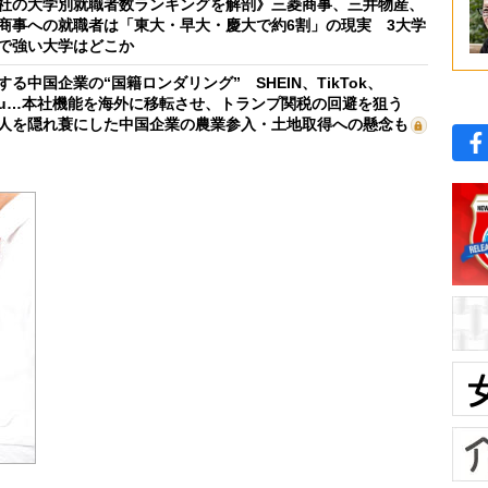
社の大学別就職者数ランキングを解剖》三菱商事、三井物産、
商事への就職者は「東大・早大・慶大で約6割」の現実 3大学
で強い大学はどこか
する中国企業の“国籍ロンダリング” SHEIN、TikTok、
mu…本社機能を海外に移転させ、トランプ関税の回避を狙う
人を隠れ蓑にした中国企業の農業参入・土地取得への懸念も