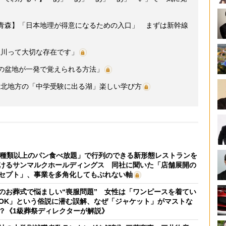
 青森】「日本地理が得意になるための入口」 まずは新幹線
上川って大切な存在です」
つの盆地が一発で覚えられる方法」
東北地方の「中学受験に出る湖」楽しい学び方
0種類以上のパン食べ放題」で行列のできる新形態レストランを
けるサンマルクホールディングス 同社に聞いた「店舗展開の
セプト」、事業を多角化してもぶれない軸
のお葬式で悩ましい“喪服問題” 女性は「ワンピースを着てい
OK」という俗説に潜む誤解、なぜ「ジャケット」がマストな
？《1級葬祭ディレクターが解説》