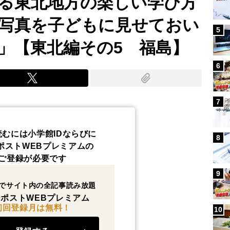
る東北地方の楽しい学び方
写真を子どもに見せておい
5
」【東北編その5 福島】
6
7
読むには小学館IDならびに
8
ポストWEBプレミアムの
ご登録が必要です
9
でサイト内の全記事読み放題
ポストWEBプレミアム
初回登録月は無料！
10