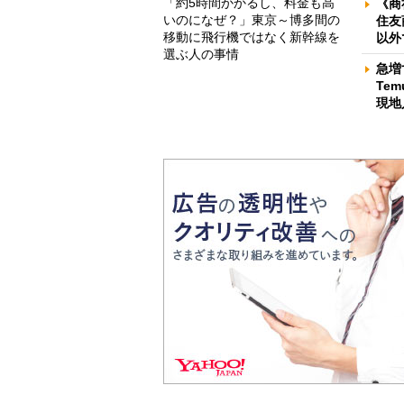
「約5時間かかるし、料金も高
《商
いのになぜ？」東京～博多間の
住友
移動に飛行機ではなく新幹線を
以外
選ぶ人の事情
急増
Te
現地