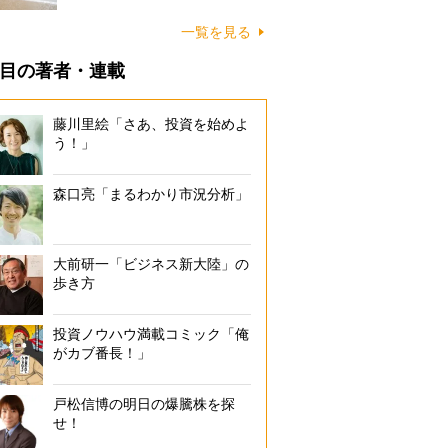
に…
一覧を見る
目の著者・連載
藤川里絵「さあ、投資を始めよ
う！」
森口亮「まるわかり市況分析」
大前研一「ビジネス新大陸」の
歩き方
投資ノウハウ満載コミック「俺
がカブ番長！」
戸松信博の明日の爆騰株を探
せ！