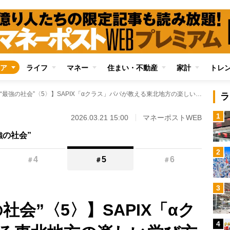
ア
ライフ
マネー
住まい・不動産
家計
トレ
【中学受験“最強の社会”〈5〉】SAPIX「αクラス」パパが教える東北地方の楽しい学び方「ハワイアンズの写真を子どもに見せておいたほうがいい理由」【東北編その5 福島】
ラ
1
2026.03.21 15:00
マネーポストWEB
強の社会”
2
4
5
6
＃
＃
＃
3
社会”〈5〉】SAPIX「αク
4