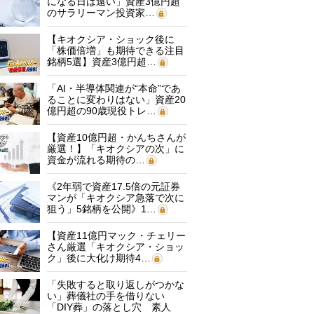
になる日は遠い」資産3億円超
のサラリーマン投資家…
【キオクシア・ショック後に
「株価倍増」も期待できる注目
銘柄5選】資産3億円超…
「AI・半導体関連が“本命”であ
ることに変わりはない」資産20
億円超の90歳現役トレ…
【資産10億円超・かんちさんが
厳選！】「キオクシアの次」に
資金が流れる期待の…
《2年弱で資産17.5倍の元証券
マンが「キオクシア急落で次に
狙う」5銘柄を公開》1…
【資産11億円マック・チェリー
さん厳選「キオクシア・ショッ
ク」後に大化け期待4…
「失敗すると取り返しがつかな
い」葬儀社の手を借りない
「DIY葬」の落とし穴 素人