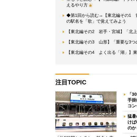
えるやり方
◆第1回から読む→【東北編その1
の駅名を「歌」で覚えてみよう
【東北編その2 岩手・宮城】「北
【東北編その3 山形】「重要な3
【東北編その4 よく出る「湖」】
注目TOPIC
「3
手掛
コン
猛暑
けば
のか