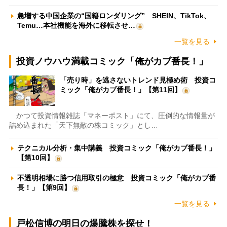
急増する中国企業の“国籍ロンダリング” SHEIN、TikTok、
Temu…本社機能を海外に移転させ…
一覧を見る
投資ノウハウ満載コミック「俺がカブ番長！」
「売り時」を逃さないトレンド見極め術 投資コ
ミック「俺がカブ番長！」【第11回】
かつて投資情報雑誌「マネーポスト」にて、圧倒的な情報量が
詰め込まれた「天下無敵の株コミック」とし…
テクニカル分析・集中講義 投資コミック「俺がカブ番長！」
【第10回】
不透明相場に勝つ信用取引の極意 投資コミック「俺がカブ番
長！」【第9回】
一覧を見る
戸松信博の明日の爆騰株を探せ！