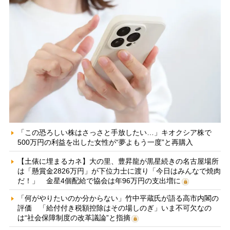
「この恐ろしい株はさっさと手放したい…」キオクシア株で
500万円の利益を出した女性が“夢よもう一度”と再購入
【土俵に埋まるカネ】大の里、豊昇龍が黒星続きの名古屋場所
は「懸賞金2826万円」が下位力士に渡り「今日はみんなで焼肉
だ！」 金星4個配給で協会は年96万円の支出増に
「何がやりたいのか分からない」竹中平蔵氏が語る高市内閣の
評価 「給付付き税額控除はその場しのぎ」いま不可欠なの
は“社会保障制度の改革議論”と指摘