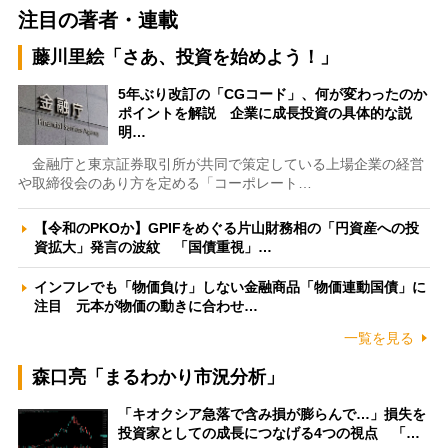
注目の著者・連載
藤川里絵「さあ、投資を始めよう！」
5年ぶり改訂の「CGコード」、何が変わったのか
ポイントを解説 企業に成長投資の具体的な説
明…
金融庁と東京証券取引所が共同で策定している上場企業の経営
や取締役会のあり方を定める「コーポレート…
【令和のPKOか】GPIFをめぐる片山財務相の「円資産への投
資拡大」発言の波紋 「国債重視」…
インフレでも「物価負け」しない金融商品「物価連動国債」に
注目 元本が物価の動きに合わせ…
一覧を見る
森口亮「まるわかり市況分析」
「キオクシア急落で含み損が膨らんで…」損失を
投資家としての成長につなげる4つの視点 「…