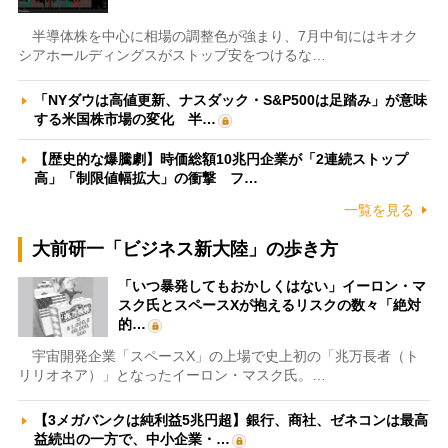
半導体株を中心に相場の調整色が強まり、7月中旬にはキオク
シアホールディングスがストップ安をつけるな…
「NYダウは高値更新、ナスダック・S&P500は足踏み」が意味
する米国株市場の変化 半…
【歴史的な爆騰劇】時価総額10兆円企業が「2連続ストップ
高」「制限値幅拡大」の衝撃 フ…
一覧を見る
大前研一「ビジネス新大陸」の歩き方
「いつ暴発してもおかしくはない」イーロン・マ
スク氏とスペースXが抱えるリスクの数々「絶対
的…
宇宙開発企業「スペースX」の上場で史上初の「兆万長者（ト
リリオネア）」となったイーロン・マスク氏。…
【3メガバンクは純利益5兆円超】銀行、商社、ゼネコンは最高
益続出の一方で、中小企業・…