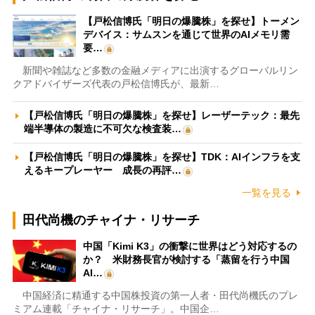
【戸松信博氏「明日の爆騰株」を探せ】トーメン
デバイス：サムスンを通じて世界のAIメモリ需
要…
新聞や雑誌など多数の金融メディアに出演するグローバルリン
クアドバイザーズ代表の戸松信博氏が、最新…
【戸松信博氏「明日の爆騰株」を探せ】レーザーテック：最先
端半導体の製造に不可欠な検査装…
【戸松信博氏「明日の爆騰株」を探せ】TDK：AIインフラを支
えるキープレーヤー 成長の再評…
一覧を見る
田代尚機のチャイナ・リサーチ
中国「Kimi K3」の衝撃に世界はどう対応するの
か？ 米財務長官が検討する「蒸留を行う中国
AI…
中国経済に精通する中国株投資の第一人者・田代尚機氏のプレ
ミアム連載「チャイナ・リサーチ」。中国企…