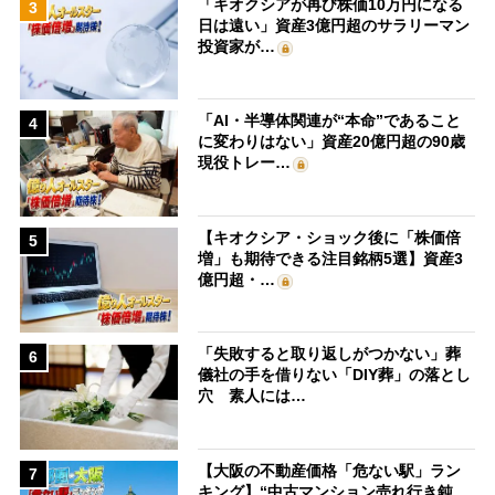
「キオクシアが再び株価10万円になる
3
日は遠い」資産3億円超のサラリーマン
投資家が…
「AI・半導体関連が“本命”であること
4
に変わりはない」資産20億円超の90歳
現役トレー…
【キオクシア・ショック後に「株価倍
5
増」も期待できる注目銘柄5選】資産3
億円超・…
「失敗すると取り返しがつかない」葬
6
儀社の手を借りない「DIY葬」の落とし
穴 素人には…
【大阪の不動産価格「危ない駅」ラン
7
キング】“中古マンション売れ行き鈍