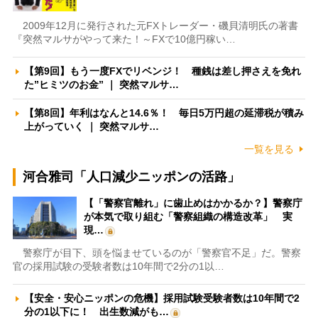
2009年12月に発行された元FXトレーダー・磯貝清明氏の著書
『突然マルサがやって来た！～FXで10億円稼い…
【第9回】もう一度FXでリベンジ！ 種銭は差し押さえを免れ
た”ヒミツのお金” ｜ 突然マルサ…
【第8回】年利はなんと14.6％！ 毎日5万円超の延滞税が積み
上がっていく ｜ 突然マルサ…
一覧を見る
河合雅司「人口減少ニッポンの活路」
【「警察官離れ」に歯止めはかかるか？】警察庁
が本気で取り組む「警察組織の構造改革」 実
現…
警察庁が目下、頭を悩ませているのが「警察官不足」だ。警察
官の採用試験の受験者数は10年間で2分の1以…
【安全・安心ニッポンの危機】採用試験受験者数は10年間で2
分の1以下に！ 出生数減がも…