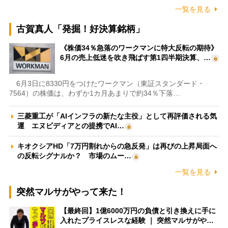
一覧を見る
古賀真人「発掘！好決算銘柄」
《株価34％急落のワークマンに特大反転の期待》
6月の売上低迷を吹き飛ばす第1四半期決算、…
6月3日に8330円をつけたワークマン（東証スタンダード・
7564）の株価は、わずか1カ月あまりで約34％下落…
三菱重工が「AIインフラの新たな主役」として再評価される気
運 エヌビディアとの提携でAI…
キオクシアHD「7万円割れからの急反発」は再びの上昇局面へ
の反転シグナルか？ 市場のムー…
一覧を見る
突然マルサがやって来た！
【最終回】1億6000万円の負債と引き換えに手に
入れたプライスレスな経験 ｜ 突然マルサがや…