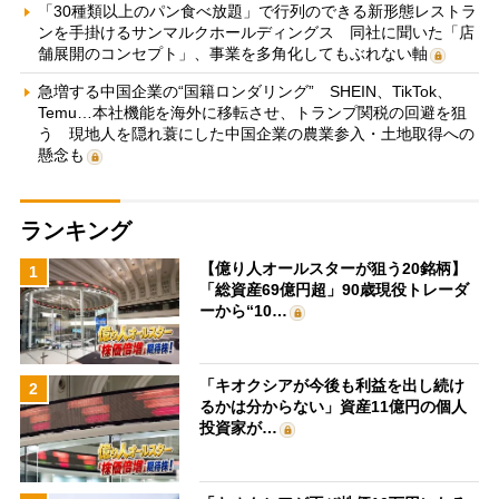
「30種類以上のパン食べ放題」で行列のできる新形態レストラ
ンを手掛けるサンマルクホールディングス 同社に聞いた「店
舗展開のコンセプト」、事業を多角化してもぶれない軸
急増する中国企業の“国籍ロンダリング” SHEIN、TikTok、
Temu…本社機能を海外に移転させ、トランプ関税の回避を狙
う 現地人を隠れ蓑にした中国企業の農業参入・土地取得への
懸念も
ランキング
【億り人オールスターが狙う20銘柄】
1
「総資産69億円超」90歳現役トレーダ
ーから“10…
「キオクシアが今後も利益を出し続け
2
るかは分からない」資産11億円の個人
投資家が…