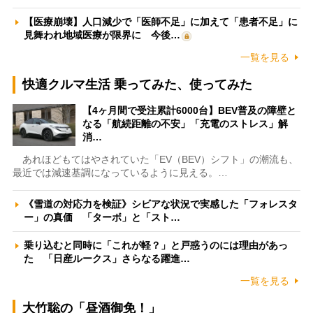
【医療崩壊】人口減少で「医師不足」に加えて「患者不足」に
見舞われ地域医療が限界に 今後…
一覧を見る
快適クルマ生活 乗ってみた、使ってみた
【4ヶ月間で受注累計6000台】BEV普及の障壁と
なる「航続距離の不安」「充電のストレス」解
消…
あれほどもてはやされていた「EV（BEV）シフト」の潮流も、
最近では減速基調になっているように見える。…
《雪道の対応力を検証》シビアな状況で実感した「フォレスタ
ー」の真価 「ターボ」と「スト…
乗り込むと同時に「これが軽？」と戸惑うのには理由があっ
た 「日産ルークス」さらなる躍進…
一覧を見る
大竹聡の「昼酒御免！」