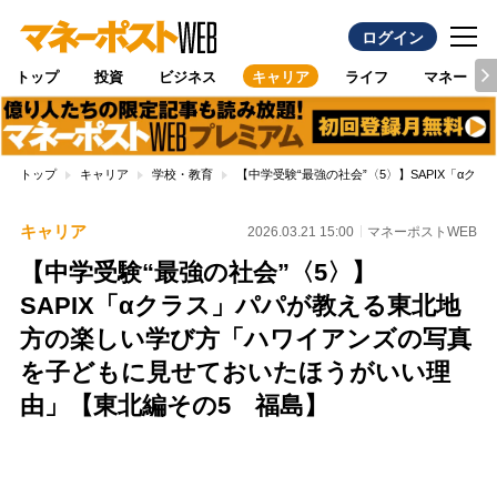
ログイン
トップ
投資
ビジネス
キャリア
ライフ
マネー
トップ
キャリア
学校・教育
【中学受験“最強の社会”〈5〉】SAPIX「
キャリア
2026.03.21 15:00
マネーポストWEB
【中学受験“最強の社会”〈5〉】
SAPIX「αクラス」パパが教える東北地
方の楽しい学び方「ハワイアンズの写真
を子どもに見せておいたほうがいい理
由」【東北編その5 福島】
Loaded
:
100.00%
/
Unmute