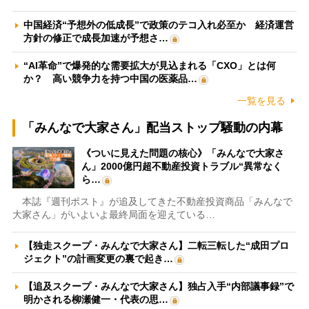
中国経済“予想外の低成長”で政策のテコ入れ必至か 経済運営
方針の修正で成長加速が予想さ…
“AI革命”で爆発的な需要拡大が見込まれる「CXO」とは何
か？ 高い競争力を持つ中国の医薬品…
一覧を見る
「みんなで大家さん」配当ストップ騒動の内幕
《ついに見えた問題の核心》「みんなで大家さ
ん」2000億円超不動産投資トラブル“異常なく
ら…
本誌『週刊ポスト』が追及してきた不動産投資商品「みんなで
大家さん」がいよいよ最終局面を迎えている…
【独走スクープ・みんなで大家さん】二転三転した“成田プロ
ジェクト”の計画変更の裏で起き…
【追及スクープ・みんなで大家さん】独占入手“内部議事録”で
明かされる柳瀬健一・代表の思…