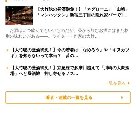
【大竹聡の昼酒御免！】「ネグローニ」「山崎」
「マンハッタン」新宿三丁目の隠れ家バーで1…
お酒はいつ飲んでもいいものだが、昼から飲むお酒にはまた格
別の味わいがある――。ライター・作家の大竹…
【大竹聡の昼酒御免！】今の若者は「なめろう」や「キヌカツ
ギ」を知らないって本当？ 昔の…
【大竹聡の昼酒御免！】京急線で多摩川越えて「川崎の大衆酒
場」へと昼酒旅 押し寄せるノス…
一覧を見る
著者・連載の一覧を見る