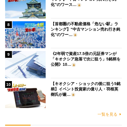
化”のワース…
【首都圏の不動産価格「危ない駅」ラ
8
ンキング】“中古マンション売れ行き鈍
化”のワー…
《2年弱で資産17.5倍の元証券マンが
9
「キオクシア急落で次に狙う」5銘柄を
公開》10…
【キオクシア・ショックの後に狙う5銘
10
柄】イベント投資家の億り人・羽根英
樹氏が厳…
一覧を見る