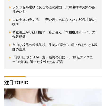
ランドセル選びに見る格差の縮図 夫婦喧嘩や見栄の張
り合いも
コロナ禍のラン活 「苦い思い出になった」30代主婦の
後悔
幼稚舎上がりは別格？ 私が見た「本物慶應ボーイ」の
金銭感覚
自由な校風の超進学校、生徒の“暴走”に歯止めをかける教
師の言葉
「思い出づくりが一変、最悪の日に…」“制服ディズニ
ー”で痴漢に遭った女性たちの証言
注目TOPIC