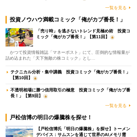
一覧を見る
投資ノウハウ満載コミック「俺がカブ番長！」
「売り時」を逃さないトレンド見極め術 投資コ
ミック「俺がカブ番長！」【第11回】
かつて投資情報雑誌「マネーポスト」にて、圧倒的な情報量が
詰め込まれた「天下無敵の株コミック」とし…
テクニカル分析・集中講義 投資コミック「俺がカブ番長！」
【第10回】
不透明相場に勝つ信用取引の極意 投資コミック「俺がカブ番
長！」【第9回】
一覧を見る
戸松信博の明日の爆騰株を探せ！
【戸松信博氏「明日の爆騰株」を探せ】トーメン
デバイス：サムスンを通じて世界のAIメモリ需