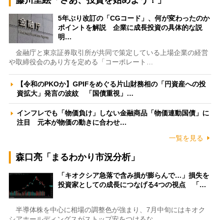
藤川里絵「さあ、投資を始めよう！」
5年ぶり改訂の「CGコード」、何が変わったのか
ポイントを解説 企業に成長投資の具体的な説
明…
金融庁と東京証券取引所が共同で策定している上場企業の経営
や取締役会のあり方を定める「コーポレート…
【令和のPKOか】GPIFをめぐる片山財務相の「円資産への投
資拡大」発言の波紋 「国債重視」…
インフレでも「物価負け」しない金融商品「物価連動国債」に
注目 元本が物価の動きに合わせ…
一覧を見る
森口亮「まるわかり市況分析」
「キオクシア急落で含み損が膨らんで…」損失を
投資家としての成長につなげる4つの視点 「…
半導体株を中心に相場の調整色が強まり、7月中旬にはキオク
シアホールディングスがストップ安をつけるな…