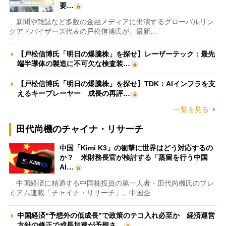
要…
新聞や雑誌など多数の金融メディアに出演するグローバルリン
クアドバイザーズ代表の戸松信博氏が、最新…
【戸松信博氏「明日の爆騰株」を探せ】レーザーテック：最先
端半導体の製造に不可欠な検査装…
【戸松信博氏「明日の爆騰株」を探せ】TDK：AIインフラを支
えるキープレーヤー 成長の再評…
一覧を見る
田代尚機のチャイナ・リサーチ
中国「Kimi K3」の衝撃に世界はどう対応するの
か？ 米財務長官が検討する「蒸留を行う中国
AI…
中国経済に精通する中国株投資の第一人者・田代尚機氏のプレ
ミアム連載「チャイナ・リサーチ」。中国企…
中国経済“予想外の低成長”で政策のテコ入れ必至か 経済運営
方針の修正で成長加速が予想さ…