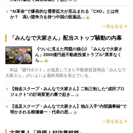
“AI革命”で爆発的な需要拡大が見込まれる「CXO」とは何
か？ 高い競争力を持つ中国の医薬品…
一覧を見る
「みんなで大家さん」配当ストップ騒動の内幕
《ついに見えた問題の核心》「みんなで大家さ
ん」2000億円超不動産投資トラブル“異常なく
ら…
本誌『週刊ポスト』が追及してきた不動産投資商品「みんなで
大家さん」がいよいよ最終局面を迎えている…
【独走スクープ・みんなで大家さん】二転三転した“成田プロ
ジェクト”の計画変更の裏で起き…
【追及スクープ・みんなで大家さん】独占入手“内部議事録”で
明かされる柳瀬健一・代表の思…
一覧を見る