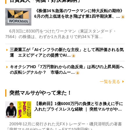
古賀真人「発掘！好決算銘柄」
《株価34％急落のワークマンに特大反転の期待》
6月の売上低迷を吹き飛ばす第1四半期決算、…
6月3日に8330円をつけたワークマン（東証スタンダード・
7564）の株価は、わずか1カ月あまりで約34％下落…
三菱重工が「AIインフラの新たな主役」として再評価される気
運 エヌビディアとの提携でAI…
キオクシアHD「7万円割れからの急反発」は再びの上昇局面へ
の反転シグナルか？ 市場のムー…
一覧を見る
突然マルサがやって来た！
【最終回】1億6000万円の負債と引き換えに手に
入れたプライスレスな経験 ｜ 突然マルサがや…
2009年12月に発行された元FXトレーダー・磯貝清明氏の著書
『突然マルサがやって来た！～FXで10億円稼い…