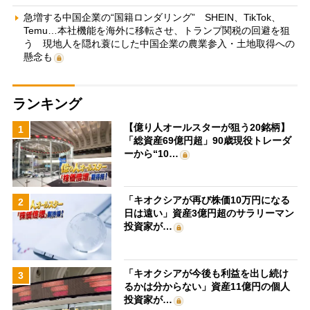
急増する中国企業の“国籍ロンダリング” SHEIN、TikTok、
Temu…本社機能を海外に移転させ、トランプ関税の回避を狙
う 現地人を隠れ蓑にした中国企業の農業参入・土地取得への
懸念も
ランキング
【億り人オールスターが狙う20銘柄】
1
「総資産69億円超」90歳現役トレーダ
ーから“10…
「キオクシアが再び株価10万円になる
2
日は遠い」資産3億円超のサラリーマン
投資家が…
「キオクシアが今後も利益を出し続け
3
るかは分からない」資産11億円の個人
投資家が…