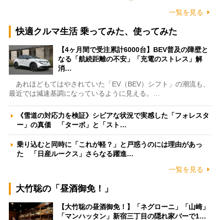
一覧を見る
快適クルマ生活 乗ってみた、使ってみた
【4ヶ月間で受注累計6000台】BEV普及の障壁と
なる「航続距離の不安」「充電のストレス」解
消…
あれほどもてはやされていた「EV（BEV）シフト」の潮流も、
最近では減速基調になっているように見える。…
《雪道の対応力を検証》シビアな状況で実感した「フォレスタ
ー」の真価 「ターボ」と「スト…
乗り込むと同時に「これが軽？」と戸惑うのには理由があっ
た 「日産ルークス」さらなる躍進…
一覧を見る
大竹聡の「昼酒御免！」
【大竹聡の昼酒御免！】「ネグローニ」「山崎」
「マンハッタン」新宿三丁目の隠れ家バーで1…