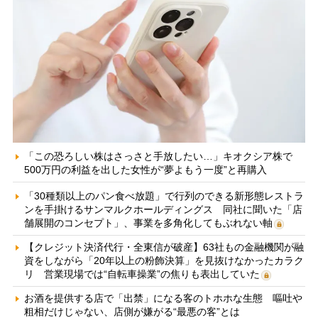
「この恐ろしい株はさっさと手放したい…」キオクシア株で
500万円の利益を出した女性が“夢よもう一度”と再購入
「30種類以上のパン食べ放題」で行列のできる新形態レストラ
ンを手掛けるサンマルクホールディングス 同社に聞いた「店
舗展開のコンセプト」、事業を多角化してもぶれない軸
【クレジット決済代行・全東信が破産】63社もの金融機関が融
資をしながら「20年以上の粉飾決算」を見抜けなかったカラク
リ 営業現場では“自転車操業”の焦りも表出していた
お酒を提供する店で「出禁」になる客のトホホな生態 嘔吐や
粗相だけじゃない、店側が嫌がる“最悪の客”とは