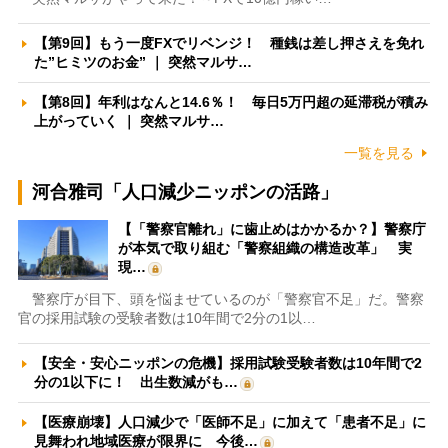
【第9回】もう一度FXでリベンジ！ 種銭は差し押さえを免れ
た”ヒミツのお金” ｜ 突然マルサ…
【第8回】年利はなんと14.6％！ 毎日5万円超の延滞税が積み
上がっていく ｜ 突然マルサ…
一覧を見る
河合雅司「人口減少ニッポンの活路」
【「警察官離れ」に歯止めはかかるか？】警察庁
が本気で取り組む「警察組織の構造改革」 実
現…
警察庁が目下、頭を悩ませているのが「警察官不足」だ。警察
官の採用試験の受験者数は10年間で2分の1以…
【安全・安心ニッポンの危機】採用試験受験者数は10年間で2
分の1以下に！ 出生数減がも…
【医療崩壊】人口減少で「医師不足」に加えて「患者不足」に
見舞われ地域医療が限界に 今後…