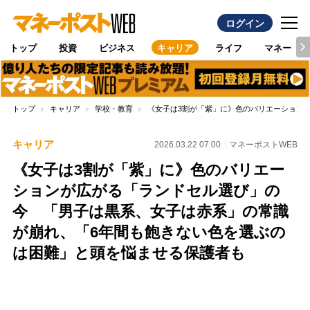
ログイン
トップ
投資
ビジネス
キャリア
ライフ
マネー
トップ
キャリア
学校・教育
《女子は3割が「紫」に》色のバリエーション
キャリア
2026.03.22 07:00
マネーポストWEB
《女子は3割が「紫」に》色のバリエー
ションが広がる「ランドセル選び」の
今 「男子は黒系、女子は赤系」の常識
が崩れ、「6年間も飽きない色を選ぶの
は困難」と頭を悩ませる保護者も
Loaded
:
87.91%
/
Unmute