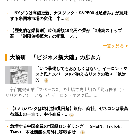
「NYダウは高値更新、ナスダック・S&P500は足踏み」が意味
する米国株市場の変化 半…
【歴史的な爆騰劇】時価総額10兆円企業が「2連続ストップ
高」「制限値幅拡大」の衝撃 フ…
一覧を見る
大前研一「ビジネス新大陸」の歩き方
「いつ暴発してもおかしくはない」イーロン・マ
スク氏とスペースXが抱えるリスクの数々「絶対
的…
宇宙開発企業「スペースX」の上場で史上初の「兆万長者（ト
リリオネア）」となったイーロン・マスク氏。…
【3メガバンクは純利益5兆円超】銀行、商社、ゼネコンは最高
益続出の一方で、中小企業・…
急増する中国企業の“国籍ロンダリング” SHEIN、TikTok、
Temu…本社機能を海外に移転させ…