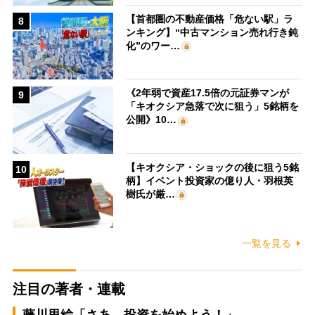
【首都圏の不動産価格「危ない駅」ラ
8
ンキング】“中古マンション売れ行き鈍
化”のワー…
《2年弱で資産17.5倍の元証券マンが
9
「キオクシア急落で次に狙う」5銘柄を
公開》10…
【キオクシア・ショックの後に狙う5銘
10
柄】イベント投資家の億り人・羽根英
樹氏が厳…
一覧を見る
注目の著者・連載