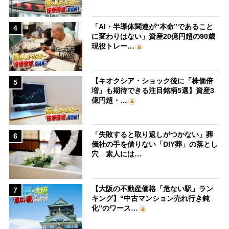
「AI・半導体関連が“本命”であること
4
に変わりはない」資産20億円超の90歳
現役トレー…
【キオクシア・ショック後に「株価倍
5
増」も期待できる注目銘柄5選】資産3
億円超・…
「失敗すると取り返しがつかない」葬
6
儀社の手を借りない「DIY葬」の落とし
穴 素人には…
【大阪の不動産価格「危ない駅」ラン
7
キング】“中古マンション売れ行き鈍
化”のワース…