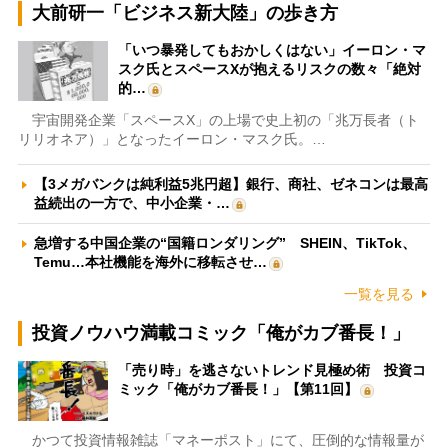
大前研一「ビジネス新大陸」の歩き方
「いつ暴発してもおかしくはない」イーロン・マ
スク氏とスペースXが抱えるリスクの数々「絶対
的…
宇宙開発企業「スペースX」の上場で史上初の「兆万長者（ト
リリオネア）」となったイーロン・マスク氏。…
【3メガバンクは純利益5兆円超】銀行、商社、ゼネコンは最高
益続出の一方で、中小企業・…
急増する中国企業の“国籍ロンダリング” SHEIN、TikTok、
Temu…本社機能を海外に移転させ…
一覧を見る
投資ノウハウ満載コミック「俺がカブ番長！」
「売り時」を逃さないトレンド見極め術 投資コ
ミック「俺がカブ番長！」【第11回】
かつて投資情報雑誌「マネーポスト」にて、圧倒的な情報量が