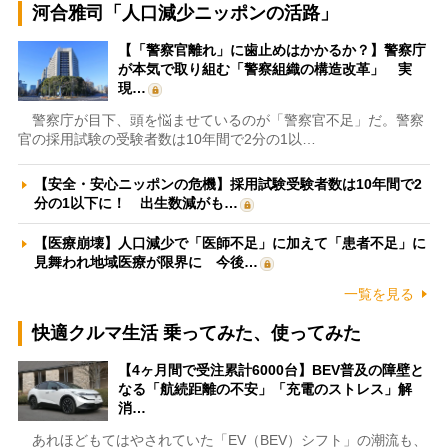
河合雅司「人口減少ニッポンの活路」
【「警察官離れ」に歯止めはかかるか？】警察庁
が本気で取り組む「警察組織の構造改革」 実
現…
警察庁が目下、頭を悩ませているのが「警察官不足」だ。警察
官の採用試験の受験者数は10年間で2分の1以…
【安全・安心ニッポンの危機】採用試験受験者数は10年間で2
分の1以下に！ 出生数減がも…
【医療崩壊】人口減少で「医師不足」に加えて「患者不足」に
見舞われ地域医療が限界に 今後…
一覧を見る
快適クルマ生活 乗ってみた、使ってみた
【4ヶ月間で受注累計6000台】BEV普及の障壁と
なる「航続距離の不安」「充電のストレス」解
消…
あれほどもてはやされていた「EV（BEV）シフト」の潮流も、