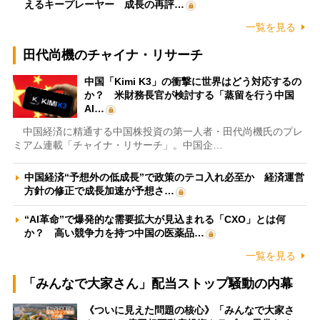
えるキープレーヤー 成長の再評…
一覧を見る
田代尚機のチャイナ・リサーチ
中国「Kimi K3」の衝撃に世界はどう対応するの
か？ 米財務長官が検討する「蒸留を行う中国
AI…
中国経済に精通する中国株投資の第一人者・田代尚機氏のプレ
ミアム連載「チャイナ・リサーチ」。中国企…
中国経済“予想外の低成長”で政策のテコ入れ必至か 経済運営
方針の修正で成長加速が予想さ…
“AI革命”で爆発的な需要拡大が見込まれる「CXO」とは何
か？ 高い競争力を持つ中国の医薬品…
一覧を見る
「みんなで大家さん」配当ストップ騒動の内幕
《ついに見えた問題の核心》「みんなで大家さ