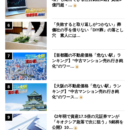
億円超・…
「失敗すると取り返しがつかない」葬
6
儀社の手を借りない「DIY葬」の落とし
穴 素人には…
【首都圏の不動産価格「危ない駅」ラ
7
ンキング】“中古マンション売れ行き鈍
化”のワー…
【大阪の不動産価格「危ない駅」ラン
8
キング】“中古マンション売れ行き鈍
化”のワース…
《2年弱で資産17.5倍の元証券マンが
9
「キオクシア急落で次に狙う」5銘柄を
公開》10…