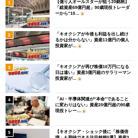
【億り人オールスターが狙う20銘柄】
1
「総資産69億円超」90歳現役トレーダ
ーから“10…
「キオクシアが今後も利益を出し続け
2
るかは分からない」資産11億円の個人
投資家が…
「キオクシアが再び株価10万円になる
3
日は遠い」資産3億円超のサラリーマン
投資家が…
「AI・半導体関連が“本命”であること
4
に変わりはない」資産20億円超の90歳
現役トレー…
【キオクシア・ショック後に「株価倍
5
増」も期待できる注目銘柄5選】資産3