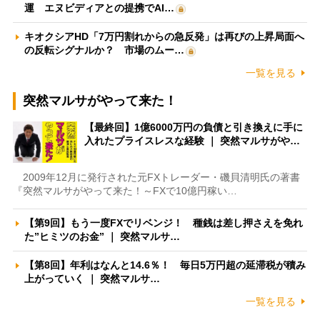
運 エヌビディアとの提携でAI…
キオクシアHD「7万円割れからの急反発」は再びの上昇局面へ
の反転シグナルか？ 市場のムー…
一覧を見る
突然マルサがやって来た！
【最終回】1億6000万円の負債と引き換えに手に
入れたプライスレスな経験 ｜ 突然マルサがや…
2009年12月に発行された元FXトレーダー・磯貝清明氏の著書
『突然マルサがやって来た！～FXで10億円稼い…
【第9回】もう一度FXでリベンジ！ 種銭は差し押さえを免れ
た”ヒミツのお金” ｜ 突然マルサ…
【第8回】年利はなんと14.6％！ 毎日5万円超の延滞税が積み
上がっていく ｜ 突然マルサ…
一覧を見る