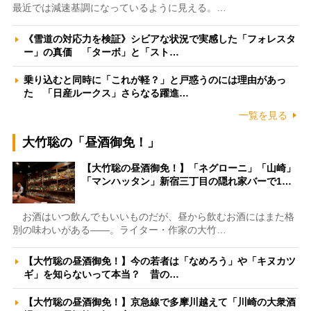
最近では減速基調になっているように見える。…
《雪道の対応力を検証》シビアな状況で実感した「フォレスタ
ー」の真価 「ターボ」と「スト…
乗り込むと同時に「これが軽？」と戸惑うのには理由があっ
た 「日産ルークス」さらなる躍進…
一覧を見る
大竹聡の「昼酒御免！」
【大竹聡の昼酒御免！】「ネグローニ」「山崎」
「マンハッタン」新宿三丁目の隠れ家バーで1…
お酒はいつ飲んでもいいものだが、昼から飲むお酒にはまた格
別の味わいがある――。ライター・作家の大竹…
【大竹聡の昼酒御免！】今の若者は「なめろう」や「キヌカツ
ギ」を知らないって本当？ 昔の…
【大竹聡の昼酒御免！】京急線で多摩川越えて「川崎の大衆酒