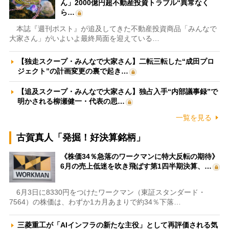
ん」2000億円超不動産投資トラブル“異常なく
ら…
本誌『週刊ポスト』が追及してきた不動産投資商品「みんなで
大家さん」がいよいよ最終局面を迎えている…
【独走スクープ・みんなで大家さん】二転三転した“成田プロ
ジェクト”の計画変更の裏で起き…
【追及スクープ・みんなで大家さん】独占入手“内部議事録”で
明かされる柳瀬健一・代表の思…
一覧を見る
古賀真人「発掘！好決算銘柄」
《株価34％急落のワークマンに特大反転の期待》
6月の売上低迷を吹き飛ばす第1四半期決算、…
6月3日に8330円をつけたワークマン（東証スタンダード・
7564）の株価は、わずか1カ月あまりで約34％下落…
三菱重工が「AIインフラの新たな主役」として再評価される気