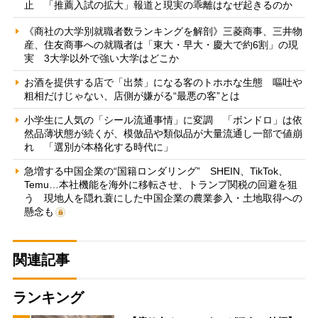
止 「推薦入試の拡大」報道と現実の乖離はなぜ起きるのか
《商社の大学別就職者数ランキングを解剖》三菱商事、三井物
産、住友商事への就職者は「東大・早大・慶大で約6割」の現
実 3大学以外で強い大学はどこか
お酒を提供する店で「出禁」になる客のトホホな生態 嘔吐や
粗相だけじゃない、店側が嫌がる“最悪の客”とは
小学生に人気の「シール流通事情」に変調 「ボンドロ」は依
然品薄状態が続くが、模倣品や類似品が大量流通し一部で値崩
れ 「選別が本格化する時代に」
急増する中国企業の“国籍ロンダリング” SHEIN、TikTok、
Temu…本社機能を海外に移転させ、トランプ関税の回避を狙
う 現地人を隠れ蓑にした中国企業の農業参入・土地取得への
懸念も
関連記事
ランキング