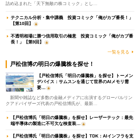
詰め込まれた「天下無敵の株コミック」とし…
テクニカル分析・集中講義 投資コミック「俺がカブ番長！」
【第10回】
不透明相場に勝つ信用取引の極意 投資コミック「俺がカブ番
長！」【第9回】
一覧を見る
戸松信博の明日の爆騰株を探せ！
【戸松信博氏「明日の爆騰株」を探せ】トーメン
デバイス：サムスンを通じて世界のAIメモリ需
要…
新聞や雑誌など多数の金融メディアに出演するグローバルリン
クアドバイザーズ代表の戸松信博氏が、最新…
【戸松信博氏「明日の爆騰株」を探せ】レーザーテック：最先
端半導体の製造に不可欠な検査装…
【戸松信博氏「明日の爆騰株」を探せ】TDK：AIインフラを支