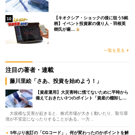
【キオクシア・ショックの後に狙う5銘
10
柄】イベント投資家の億り人・羽根英
樹氏が厳…
一覧を見る
注目の著者・連載
藤川里絵「さあ、投資を始めよう！」
【資産運用】大災害時に慌てないために平時から
備えておきたい3つのポイント「資産の棚卸し…
大規模な災害が起きると、株式市場が大きく動いたり、取引環
境が不安定になったりすることがある。一方…
5年ぶり改訂の「CGコード」、何が変わったのかポイントを解