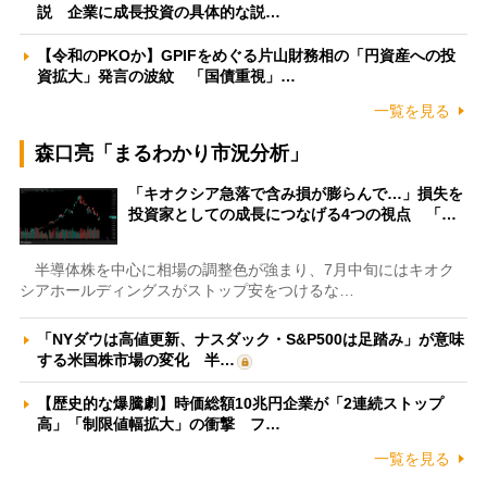
説 企業に成長投資の具体的な説…
【令和のPKOか】GPIFをめぐる片山財務相の「円資産への投
資拡大」発言の波紋 「国債重視」…
一覧を見る
森口亮「まるわかり市況分析」
「キオクシア急落で含み損が膨らんで…」損失を
投資家としての成長につなげる4つの視点 「…
半導体株を中心に相場の調整色が強まり、7月中旬にはキオク
シアホールディングスがストップ安をつけるな…
「NYダウは高値更新、ナスダック・S&P500は足踏み」が意味
する米国株市場の変化 半…
【歴史的な爆騰劇】時価総額10兆円企業が「2連続ストップ
高」「制限値幅拡大」の衝撃 フ…
一覧を見る