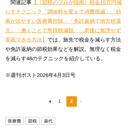
関連記事
【《節税のプロが指南》税金10万円減
らすテクニック「調味料を変えて消費税減」「効
果が出やすい医療費控除」「免許返納で地方税還
元」「働くことで所得税減額」…老後に無理せず
実践できる方法】
では、旅先で税金を減らす方法
や免許返納の節税効果などを解説。無理なく税金
を減らす48のテクニックを紹介している。
※週刊ポスト2026年4月3日号
1
2
医療費
節税
薬代