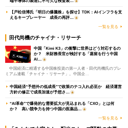
端半導体の製造に不可欠な検査装…
【戸松信博氏「明日の爆騰株」を探せ】TDK：AIインフラを支
えるキープレーヤー 成長の再評…
一覧を見る
田代尚機のチャイナ・リサーチ
中国「Kimi K3」の衝撃に世界はどう対応するの
か？ 米財務長官が検討する「蒸留を行う中国
AI…
中国経済に精通する中国株投資の第一人者・田代尚機氏のプレ
ミアム連載「チャイナ・リサーチ」。中国企…
中国経済“予想外の低成長”で政策のテコ入れ必至か 経済運営
方針の修正で成長加速が予想さ…
“AI革命”で爆発的な需要拡大が見込まれる「CXO」とは何
か？ 高い競争力を持つ中国の医薬品…
一覧を見る