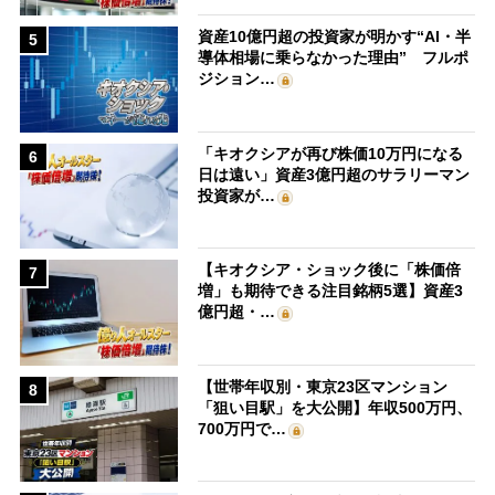
資産10億円超の投資家が明かす“AI・半
5
導体相場に乗らなかった理由” フルポ
ジション…
「キオクシアが再び株価10万円になる
6
日は遠い」資産3億円超のサラリーマン
投資家が…
【キオクシア・ショック後に「株価倍
7
増」も期待できる注目銘柄5選】資産3
億円超・…
【世帯年収別・東京23区マンション
8
「狙い目駅」を大公開】年収500万円、
700万円で…