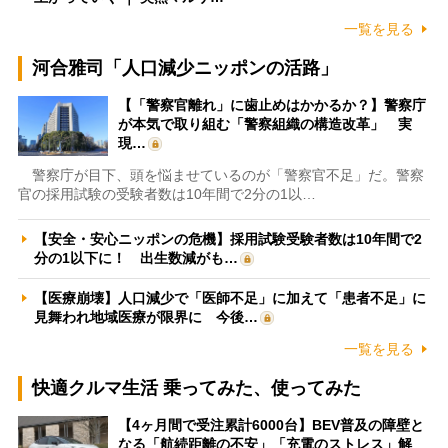
一覧を見る
河合雅司「人口減少ニッポンの活路」
【「警察官離れ」に歯止めはかかるか？】警察庁
が本気で取り組む「警察組織の構造改革」 実
現…
警察庁が目下、頭を悩ませているのが「警察官不足」だ。警察
官の採用試験の受験者数は10年間で2分の1以…
【安全・安心ニッポンの危機】採用試験受験者数は10年間で2
分の1以下に！ 出生数減がも…
【医療崩壊】人口減少で「医師不足」に加えて「患者不足」に
見舞われ地域医療が限界に 今後…
一覧を見る
快適クルマ生活 乗ってみた、使ってみた
【4ヶ月間で受注累計6000台】BEV普及の障壁と
なる「航続距離の不安」「充電のストレス」解