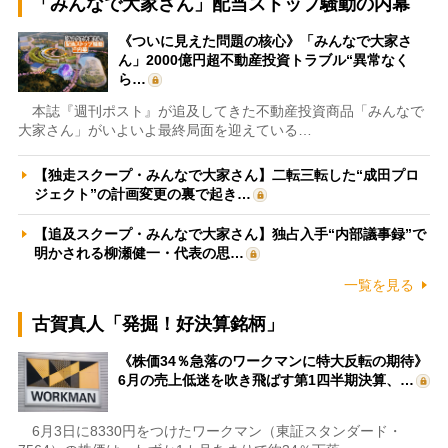
「みんなで大家さん」配当ストップ騒動の内幕
《ついに見えた問題の核心》「みんなで大家さ
ん」2000億円超不動産投資トラブル“異常なく
ら…
本誌『週刊ポスト』が追及してきた不動産投資商品「みんなで
大家さん」がいよいよ最終局面を迎えている…
【独走スクープ・みんなで大家さん】二転三転した“成田プロ
ジェクト”の計画変更の裏で起き…
【追及スクープ・みんなで大家さん】独占入手“内部議事録”で
明かされる柳瀬健一・代表の思…
一覧を見る
古賀真人「発掘！好決算銘柄」
《株価34％急落のワークマンに特大反転の期待》
6月の売上低迷を吹き飛ばす第1四半期決算、…
6月3日に8330円をつけたワークマン（東証スタンダード・