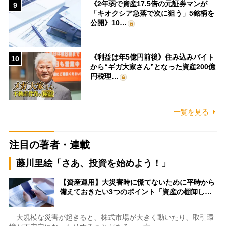
《2年弱で資産17.5倍の元証券マンが
9
「キオクシア急落で次に狙う」5銘柄を
公開》10…
《利益は年5億円前後》住み込みバイト
10
から“ギガ大家さん”となった資産200億
円税理…
一覧を見る
注目の著者・連載
藤川里絵「さあ、投資を始めよう！」
【資産運用】大災害時に慌てないために平時から
備えておきたい3つのポイント「資産の棚卸し…
大規模な災害が起きると、株式市場が大きく動いたり、取引環