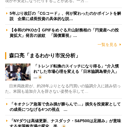
境が不安定になったりすることがある。一方…
5年ぶり改訂の「CGコード」、何が変わったのかポイントを解
説 企業に成長投資の具体的な説…
【令和のPKOか】GPIFをめぐる片山財務相の「円資産への投
資拡大」発言の波紋 「国債重視」…
一覧を見る
森口亮「まるわかり市況分析」
「トレンド転換のスイッチになり得る」“介入慣
れ”した市場心理を変える「日米協調為替介入」
…
日米両政府が、約28年ぶりとなる円買いの協調介入に踏み切っ
た。米国も追加介入を辞さない姿勢を示して…
「キオクシア急落で含み損が膨らんで…」損失を投資家として
の成長につなげる4つの視点 …
「NYダウは高値更新、ナスダック・S&P500は足踏み」が意味
する米国株市場の変化 半…