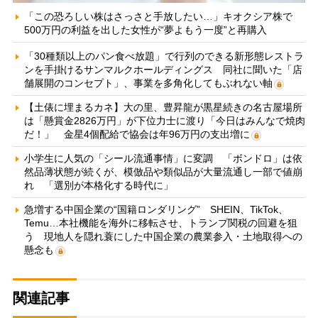
「この恐ろしい株はさっさと手放したい…」キオクシア株で
500万円の利益を出した女性が“夢よもう一度”と再購入
「30種類以上のパン食べ放題」で行列のできる新形態レストラ
ンを手掛けるサンマルクホールディングス 同社に聞いた「店
舗展開のコンセプト」、事業を多角化してもぶれない軸
【土俵に埋まるカネ】大の里、豊昇龍が黒星続きの名古屋場所
は「懸賞金2826万円」が下位力士に渡り「今日はみんなで焼肉
だ！」 金星4個配給で協会は年96万円の支出増に
小学生に人気の「シール流通事情」に変調 「ボンドロ」は依
然品薄状態が続くが、模倣品や類似品が大量流通し一部で値崩
れ 「選別が本格化する時代に」
急増する中国企業の“国籍ロンダリング” SHEIN、TikTok、
Temu…本社機能を海外に移転させ、トランプ関税の回避を狙
う 現地人を隠れ蓑にした中国企業の農業参入・土地取得への
懸念も
関連記事