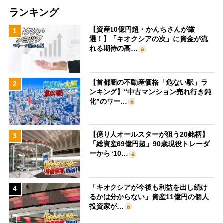
ランキング
【資産10億円超・かんちさんが厳
1
選！】「キオクシアの次」に資金が流
れる期待の高…
【首都圏の不動産価格「危ない駅」ラ
2
ンキング】“中古マンション売れ行き鈍
化”のワー…
【億り人オールスターが狙う20銘柄】
3
「総資産69億円超」90歳現役トレーダ
ーから“10…
「キオクシアが今後も利益を出し続け
4
るかは分からない」資産11億円の個人
投資家が…