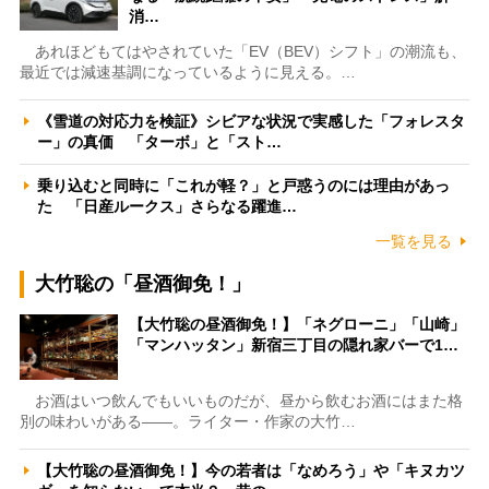
消…
あれほどもてはやされていた「EV（BEV）シフト」の潮流も、
最近では減速基調になっているように見える。…
《雪道の対応力を検証》シビアな状況で実感した「フォレスタ
ー」の真価 「ターボ」と「スト…
乗り込むと同時に「これが軽？」と戸惑うのには理由があっ
た 「日産ルークス」さらなる躍進…
一覧を見る
大竹聡の「昼酒御免！」
【大竹聡の昼酒御免！】「ネグローニ」「山崎」
「マンハッタン」新宿三丁目の隠れ家バーで1…
お酒はいつ飲んでもいいものだが、昼から飲むお酒にはまた格
別の味わいがある――。ライター・作家の大竹…
【大竹聡の昼酒御免！】今の若者は「なめろう」や「キヌカツ