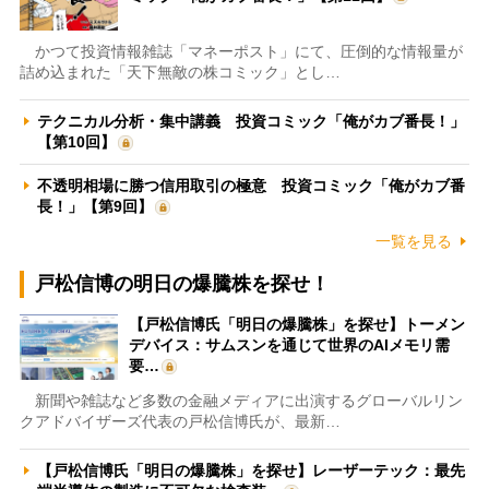
かつて投資情報雑誌「マネーポスト」にて、圧倒的な情報量が
詰め込まれた「天下無敵の株コミック」とし…
テクニカル分析・集中講義 投資コミック「俺がカブ番長！」
【第10回】
不透明相場に勝つ信用取引の極意 投資コミック「俺がカブ番
長！」【第9回】
一覧を見る
戸松信博の明日の爆騰株を探せ！
【戸松信博氏「明日の爆騰株」を探せ】トーメン
デバイス：サムスンを通じて世界のAIメモリ需
要…
新聞や雑誌など多数の金融メディアに出演するグローバルリン
クアドバイザーズ代表の戸松信博氏が、最新…
【戸松信博氏「明日の爆騰株」を探せ】レーザーテック：最先