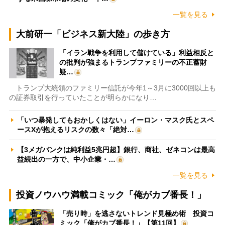
一覧を見る
大前研一「ビジネス新大陸」の歩き方
「イラン戦争を利用して儲けている」利益相反と
の批判が強まるトランプファミリーの不正蓄財
疑…
トランプ大統領のファミリー信託が今年1～3月に3000回以上も
の証券取引を行っていたことが明らかになり…
「いつ暴発してもおかしくはない」イーロン・マスク氏とスペ
ースXが抱えるリスクの数々「絶対…
【3メガバンクは純利益5兆円超】銀行、商社、ゼネコンは最高
益続出の一方で、中小企業・…
一覧を見る
投資ノウハウ満載コミック「俺がカブ番長！」
「売り時」を逃さないトレンド見極め術 投資コ
ミック「俺がカブ番長！」【第11回】