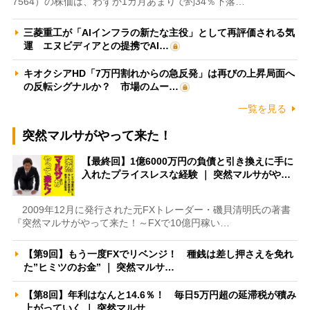
7564）の株価は、わずか1カ月あまりで約34％下落…
三菱重工が「AIインフラの新たな主役」として再評価される気
運 エヌビディアとの提携でAI…
キオクシアHD「7万円割れからの急反発」は再びの上昇局面へ
の反転シグナルか？ 市場のムー…
一覧を見る
突然マルサがやって来た！
【最終回】1億6000万円の負債と引き換えに手に
入れたプライスレスな経験 ｜ 突然マルサがや…
2009年12月に発行された元FXトレーダー・磯貝清明氏の著書
『突然マルサがやって来た！～FXで10億円稼い…
【第9回】もう一度FXでリベンジ！ 種銭は差し押さえを免れ
た”ヒミツのお金” ｜ 突然マルサ…
【第8回】年利はなんと14.6％！ 毎日5万円超の延滞税が積み
上がっていく ｜ 突然マルサ…