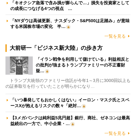
「キオクシア急落で含み損が膨らんで…」損失を投資家として
の成長につなげる4つの視点 …
「NYダウは高値更新、ナスダック・S&P500は足踏み」が意味
する米国株市場の変化 半…
一覧を見る
大前研一「ビジネス新大陸」の歩き方
「イラン戦争を利用して儲けている」利益相反と
の批判が強まるトランプファミリーの不正蓄財
疑…
トランプ大統領のファミリー信託が今年1～3月に3000回以上も
の証券取引を行っていたことが明らかになり…
「いつ暴発してもおかしくはない」イーロン・マスク氏とスペ
ースXが抱えるリスクの数々「絶対…
【3メガバンクは純利益5兆円超】銀行、商社、ゼネコンは最高
益続出の一方で、中小企業・…
一覧を見る