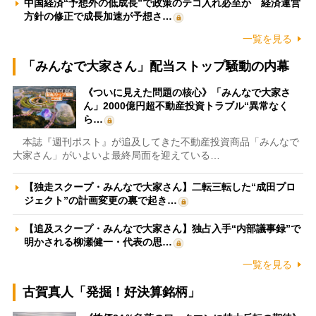
中国経済“予想外の低成長”で政策のテコ入れ必至か 経済運営
方針の修正で成長加速が予想さ…
一覧を見る
「みんなで大家さん」配当ストップ騒動の内幕
《ついに見えた問題の核心》「みんなで大家さ
ん」2000億円超不動産投資トラブル“異常なく
ら…
本誌『週刊ポスト』が追及してきた不動産投資商品「みんなで
大家さん」がいよいよ最終局面を迎えている…
【独走スクープ・みんなで大家さん】二転三転した“成田プロ
ジェクト”の計画変更の裏で起き…
【追及スクープ・みんなで大家さん】独占入手“内部議事録”で
明かされる柳瀬健一・代表の思…
一覧を見る
古賀真人「発掘！好決算銘柄」