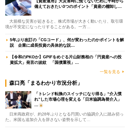
【資産運用】大災害時に慌てないために平時から
備えておきたい3つのポイント「資産の棚卸し…
大規模な災害が起きると、株式市場が大きく動いたり、取引環
境が不安定になったりすることがある。一方…
5年ぶり改訂の「CGコード」、何が変わったのかポイントを解
説 企業に成長投資の具体的な説…
【令和のPKOか】GPIFをめぐる片山財務相の「円資産への投
資拡大」発言の波紋 「国債重視」…
一覧を見る
森口亮「まるわかり市況分析」
「トレンド転換のスイッチになり得る」“介入慣
れ”した市場心理を変える「日米協調為替介入」
…
日米両政府が、約28年ぶりとなる円買いの協調介入に踏み切っ
た。米国も追加介入を辞さない姿勢を示して…