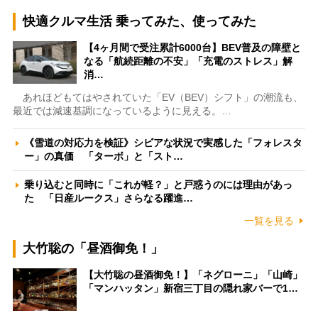
快適クルマ生活 乗ってみた、使ってみた
【4ヶ月間で受注累計6000台】BEV普及の障壁と
なる「航続距離の不安」「充電のストレス」解
消…
あれほどもてはやされていた「EV（BEV）シフト」の潮流も、
最近では減速基調になっているように見える。…
《雪道の対応力を検証》シビアな状況で実感した「フォレスタ
ー」の真価 「ターボ」と「スト…
乗り込むと同時に「これが軽？」と戸惑うのには理由があっ
た 「日産ルークス」さらなる躍進…
一覧を見る
大竹聡の「昼酒御免！」
【大竹聡の昼酒御免！】「ネグローニ」「山崎」
「マンハッタン」新宿三丁目の隠れ家バーで1…