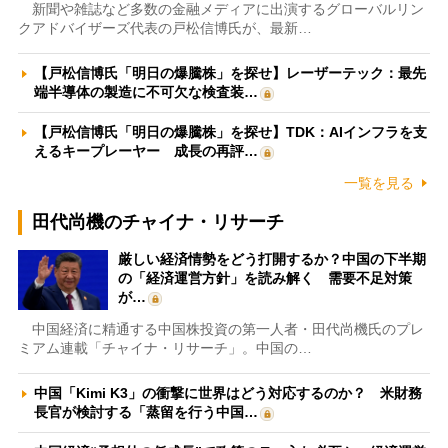
新聞や雑誌など多数の金融メディアに出演するグローバルリン
クアドバイザーズ代表の戸松信博氏が、最新…
【戸松信博氏「明日の爆騰株」を探せ】レーザーテック：最先
端半導体の製造に不可欠な検査装…
【戸松信博氏「明日の爆騰株」を探せ】TDK：AIインフラを支
えるキープレーヤー 成長の再評…
一覧を見る
田代尚機のチャイナ・リサーチ
厳しい経済情勢をどう打開するか？中国の下半期
の「経済運営方針」を読み解く 需要不足対策
が…
中国経済に精通する中国株投資の第一人者・田代尚機氏のプレ
ミアム連載「チャイナ・リサーチ」。中国の…
中国「Kimi K3」の衝撃に世界はどう対応するのか？ 米財務
長官が検討する「蒸留を行う中国…