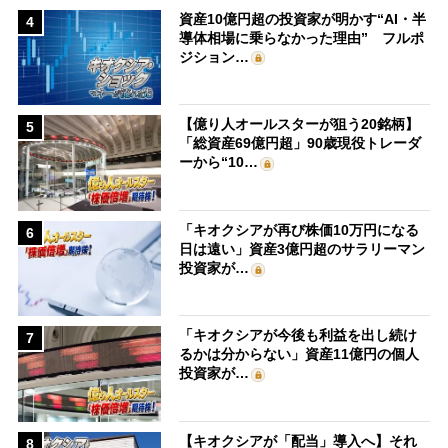
資産10億円超の投資家が明かす“AI・半
4
導体相場に乗らなかった理由” フルポ
ジション…
【億り人オールスターが狙う20銘柄】
5
「総資産69億円超」90歳現役トレーダ
ーから“10…
「キオクシアが再び株価10万円になる
6
日は遠い」資産3億円超のサラリーマン
投資家が…
「キオクシアが今後も利益を出し続け
7
るかは分からない」資産11億円の個人
投資家が…
【キオクシアが「配当」導入へ】それ
8