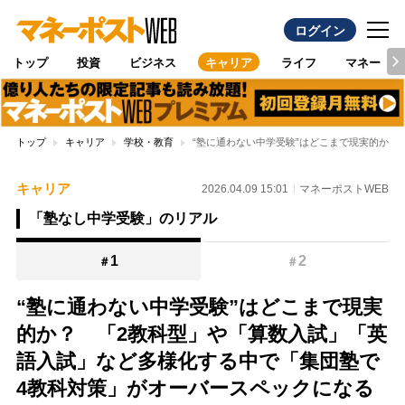
ログイン
トップ
投資
ビジネス
キャリア
ライフ
マネー
トップ
キャリア
学校・教育
“塾に通わない中学受験”はどこまで現実的か
キャリア
2026.04.09 15:01
マネーポストWEB
「塾なし中学受験」のリアル
1
2
＃
＃
“塾に通わない中学受験”はどこまで現実
的か？ 「2教科型」や「算数入試」「英
語入試」など多様化する中で「集団塾で
4教科対策」がオーバースペックになる