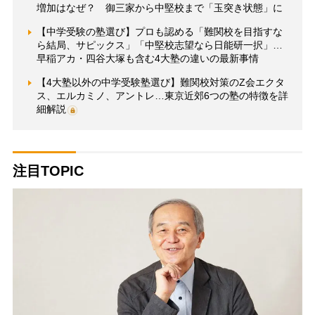
増加はなぜ？ 御三家から中堅校まで「玉突き状態」に
【中学受験の塾選び】プロも認める「難関校を目指すな
ら結局、サピックス」「中堅校志望なら日能研一択」…
早稲アカ・四谷大塚も含む4大塾の違いの最新事情
【4大塾以外の中学受験塾選び】難関校対策のZ会エクタ
ス、エルカミノ、アントレ…東京近郊6つの塾の特徴を詳
細解説
注目TOPIC