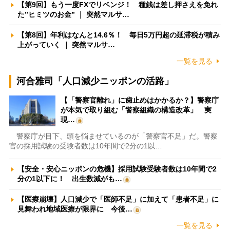
【第9回】もう一度FXでリベンジ！ 種銭は差し押さえを免れ
た”ヒミツのお金” ｜ 突然マルサ…
【第8回】年利はなんと14.6％！ 毎日5万円超の延滞税が積み
上がっていく ｜ 突然マルサ…
一覧を見る
河合雅司「人口減少ニッポンの活路」
【「警察官離れ」に歯止めはかかるか？】警察庁
が本気で取り組む「警察組織の構造改革」 実
現…
警察庁が目下、頭を悩ませているのが「警察官不足」だ。警察
官の採用試験の受験者数は10年間で2分の1以…
【安全・安心ニッポンの危機】採用試験受験者数は10年間で2
分の1以下に！ 出生数減がも…
【医療崩壊】人口減少で「医師不足」に加えて「患者不足」に
見舞われ地域医療が限界に 今後…
一覧を見る