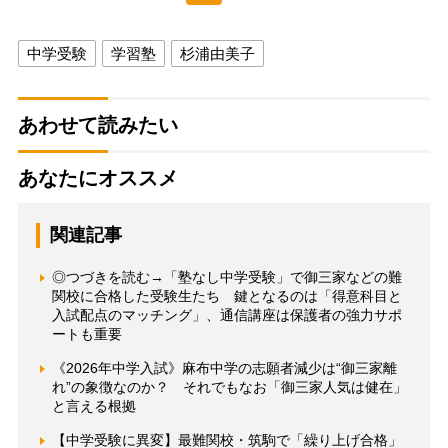
中学受験
学習塾
杉浦由美子
あわせて読みたい
あなたにオススメ
関連記事
◎つづきを読む→「塾なし中学受験」で御三家などの難
関校に合格した受験生たち 鍵となるのは「得意科目と
入試配点のマッチング」、通信講座は保護者の強力サポ
ートも重要
《2026年中学入試》麻布中学の志願者減少は“御三家離
れ”の象徴なのか？ それでもなお「御三家人気は健在」
と言える根拠
【中学受験に異変】最難関校・筑駒で「繰り上げ合格」