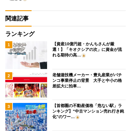
関連記事
ランキング
【資産10億円超・かんちさんが厳
1
選！】「キオクシアの次」に資金が流
れる期待の高…
老舗遊技機メーカー・豊丸産業がパチ
2
ンコ事業停止の背景 大手と中小の格
差拡大に拍車…
【首都圏の不動産価格「危ない駅」ラ
3
ンキング】“中古マンション売れ行き鈍
化”のワー…