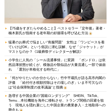
【75歳をすぎたらやめること】ベストセラー『定年後』著者・
楠木新氏が指南する老年期の好循環を呼び込む方法
猛暑のお葬式で悩ましい“喪服問題” 女性は「ワンピースを着
ていけばOK」という俗説に潜む誤解、なぜ「ジャケット」が
マストなのか？《1級葬祭ディレクターが解説》
小学生に人気の「シール流通事情」に変調 「ボンドロ」は依
然品薄状態が続くが、模倣品や類似品が大量流通し一部で値崩
れ 「選別が本格化する時代に」
「何がやりたいのか分からない」竹中平蔵氏が語る高市内閣の
評価 「給付付き税額控除はその場しのぎ」いま不可欠なの
は“社会保障制度の改革議論”と指摘
急増する中国企業の“国籍ロンダリング” SHEIN、TikTok、
Temu…本社機能を海外に移転させ、トランプ関税の回避を狙
う 現地人を隠れ蓑にした中国企業の農業参入・土地取得への
懸念も