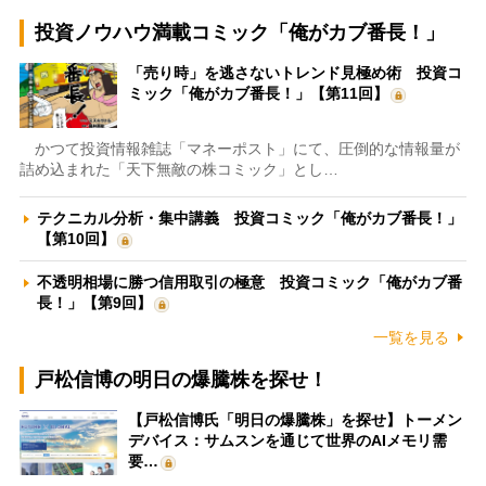
投資ノウハウ満載コミック「俺がカブ番長！」
「売り時」を逃さないトレンド見極め術 投資コ
ミック「俺がカブ番長！」【第11回】
かつて投資情報雑誌「マネーポスト」にて、圧倒的な情報量が
詰め込まれた「天下無敵の株コミック」とし…
テクニカル分析・集中講義 投資コミック「俺がカブ番長！」
【第10回】
不透明相場に勝つ信用取引の極意 投資コミック「俺がカブ番
長！」【第9回】
一覧を見る
戸松信博の明日の爆騰株を探せ！
【戸松信博氏「明日の爆騰株」を探せ】トーメン
デバイス：サムスンを通じて世界のAIメモリ需
要…