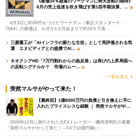
《株価34％急落のワークマンに特大反転の期待》
6月の売上低迷を吹き飛ばす第1四半期決算、…
6月3日に8330円をつけたワークマン（東証スタンダード・
7564）の株価は、わずか1カ月あまりで約34％下落…
三菱重工が「AIインフラの新たな主役」として再評価される気
運 エヌビディアとの提携でAI…
キオクシアHD「7万円割れからの急反発」は再びの上昇局面へ
の反転シグナルか？ 市場のムー…
一覧を見る
突然マルサがやって来た！
【最終回】1億6000万円の負債と引き換えに手に
入れたプライスレスな経験 ｜ 突然マルサがや…
2009年12月に発行された元FXトレーダー・磯貝清明氏の著書
『突然マルサがやって来た！～FXで10億円稼い…