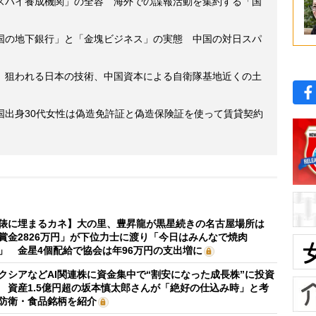
スパイ養成機関」の全容 海外での諜報活動を集約する「国
国の地下銀行」と「金塊ビジネス」の実態 中国の対日スパ
】狙われる日本の技術、中国資本による自衛隊基地近くの土
国出身30代女性は偽造免許証と偽造保険証を使って賃貸契約
俵に埋まるカネ】大の里、豊昇龍が黒星続きの名古屋場所は
賞金2826万円」が下位力士に渡り「今日はみんなで焼肉
」 金星4個配給で協会は年96万円の支出増に
クシアなどAI関連株に資金集中で“割安になった成長株”に投資
 資産1.5億円超の坂本慎太郎さんが「絶好の仕込み時」と考
防衛・食品銘柄を紹介