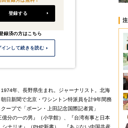
初回登録月は無料！
登録する
注
登録済の方はこちら
グインして続きを読む
1974年、長野県生まれ。ジャーナリスト。北海
朝日新聞で北京・ワシントン特派員を計9年間務
スクープで「ボーン・上田記念国際記者賞」
十三億分の一の男』（小学館）、『台湾有事と日本
」シナリオ』（PHP新書）、『あぶない中国共産