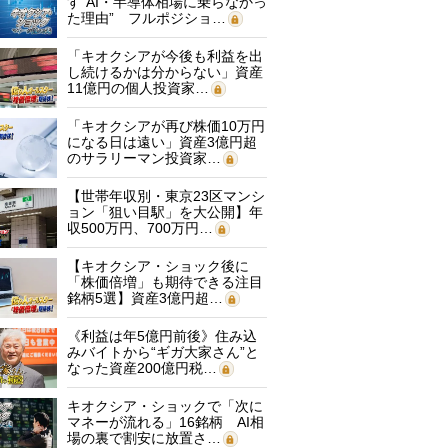
す“AI・半導体相場に乗らなかっ
た理由” フルポジショ…
「キオクシアが今後も利益を出
し続けるかは分からない」資産
11億円の個人投資家…
「キオクシアが再び株価10万円
になる日は遠い」資産3億円超
のサラリーマン投資家…
【世帯年収別・東京23区マンシ
ョン「狙い目駅」を大公開】年
収500万円、700万円…
【キオクシア・ショック後に
「株価倍増」も期待できる注目
銘柄5選】資産3億円超…
《利益は年5億円前後》住み込
みバイトから“ギガ大家さん”と
なった資産200億円税…
キオクシア・ショックで「次に
マネーが流れる」16銘柄 AI相
場の裏で割安に放置さ…