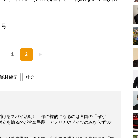
。
日号
1
2
峯村健司
社会
掛けるスパイ活動》工作の標的になるのは各国の「保守
対立を煽るのが常套手段 アメリカやドイツのみならず“友