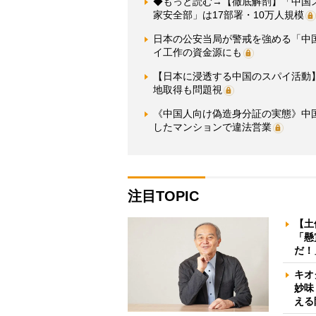
◆もっと読む→【徹底解剖】「中国
家安全部」は17部署・10万人規模
日本の公安当局が警戒を強める「中
イ工作の資金源にも
【日本に浸透する中国のスパイ活動
地取得も問題視
《中国人向け偽造身分証の実態》中
したマンションで違法営業
注目TOPIC
【土
「懸
だ！
キオ
妙味
える