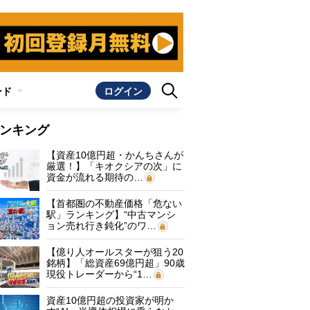
ンド
ログイン
ンキング
【資産10億円超・かんちさんが
厳選！】「キオクシアの次」に
資金が流れる期待の…
【首都圏の不動産価格「危ない
駅」ランキング】“中古マンシ
ョン売れ行き鈍化”のワ…
【億り人オールスターが狙う20
銘柄】「総資産69億円超」90歳
現役トレーダーから“1…
資産10億円超の投資家が明か