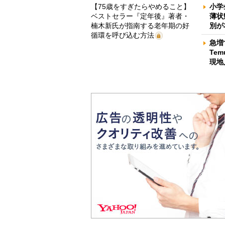
【75歳をすぎたらやめること】
小学
ベストセラー『定年後』著者・
薄状
楠木新氏が指南する老年期の好
別が
循環を呼び込む方法
急増
Te
現地