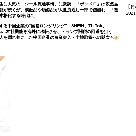
生に人気の「シール流通事情」に変調 「ボンドロ」は依然品
【お
態が続くが、模倣品や類似品が大量流通し一部で値崩れ 「選
202
本格化する時代に」
する中国企業の“国籍ロンダリング” SHEIN、TikTok、
mu…本社機能を海外に移転させ、トランプ関税の回避を狙う
人を隠れ蓑にした中国企業の農業参入・土地取得への懸念も