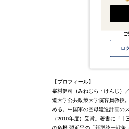
ご
ロ
【プロフィール】
峯村健司（みねむら・けんじ）／
道大学公共政策大学院客員教授。
める。中国軍の空母建造計画の
（2010年度）受賞。著書に『
の危機 習近平の「新型統一戦争