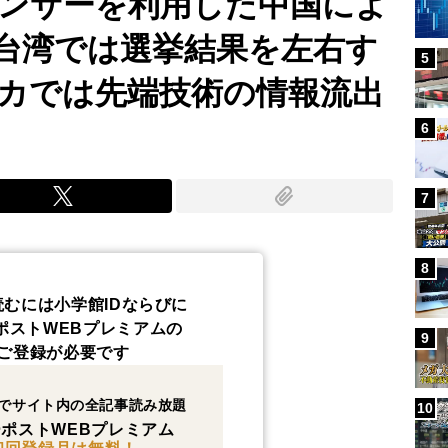
ンサーを利用した中国によ
台湾では選挙結果を左右す
5
カでは先端技術の情報流出
6
7
8
読むには小学館IDならびに
ポストWEBプレミアムの
9
ご登録が必要です
でサイト内の全記事読み放題
10
ポストWEBプレミアム