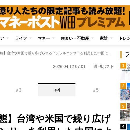
ア
ライフ
マネー
住まい・不動産
家計
トレ
【中国スパイの実態】台湾や米国で繰り広げられるインフルエンサーを利用した中国による「浸透工作」 台湾では選挙結果を左右するレベル、アメリカでは先端技術の情報流出が止まらず
ラ
1
2026.04.12 07:01
週刊ポスト
2
3
4
5
＃
＃
＃
3
態】台湾や米国で繰り広げ
4