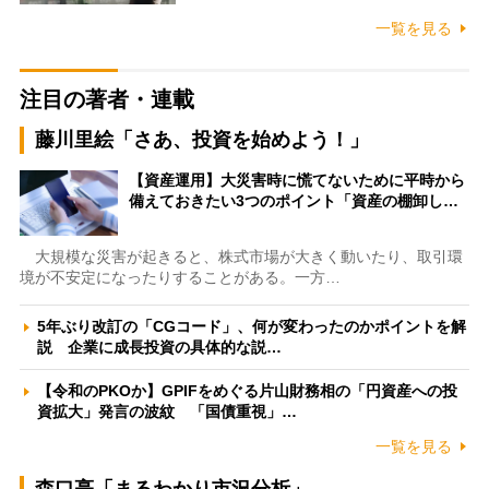
一覧を見る
注目の著者・連載
藤川里絵「さあ、投資を始めよう！」
【資産運用】大災害時に慌てないために平時から
備えておきたい3つのポイント「資産の棚卸し…
大規模な災害が起きると、株式市場が大きく動いたり、取引環
境が不安定になったりすることがある。一方…
5年ぶり改訂の「CGコード」、何が変わったのかポイントを解
説 企業に成長投資の具体的な説…
【令和のPKOか】GPIFをめぐる片山財務相の「円資産への投
資拡大」発言の波紋 「国債重視」…
一覧を見る
森口亮「まるわかり市況分析」