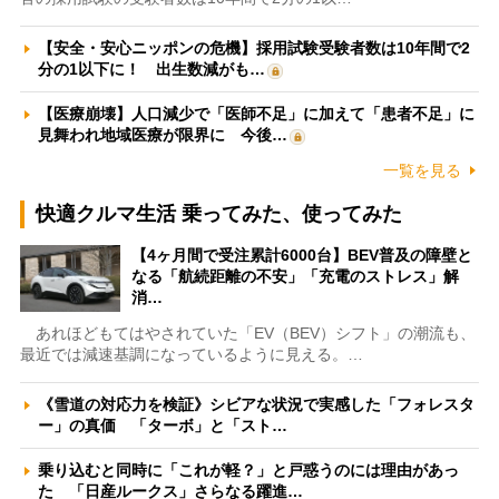
【安全・安心ニッポンの危機】採用試験受験者数は10年間で2
分の1以下に！ 出生数減がも…
【医療崩壊】人口減少で「医師不足」に加えて「患者不足」に
見舞われ地域医療が限界に 今後…
一覧を見る
快適クルマ生活 乗ってみた、使ってみた
【4ヶ月間で受注累計6000台】BEV普及の障壁と
なる「航続距離の不安」「充電のストレス」解
消…
あれほどもてはやされていた「EV（BEV）シフト」の潮流も、
最近では減速基調になっているように見える。…
《雪道の対応力を検証》シビアな状況で実感した「フォレスタ
ー」の真価 「ターボ」と「スト…
乗り込むと同時に「これが軽？」と戸惑うのには理由があっ
た 「日産ルークス」さらなる躍進…