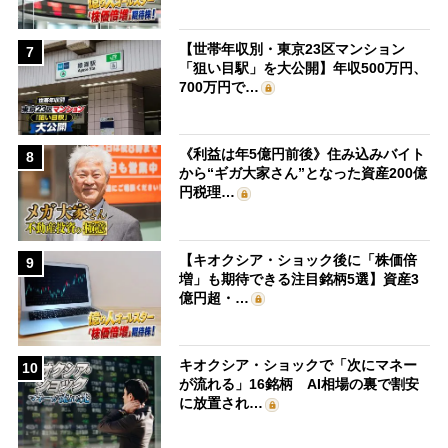
【世帯年収別・東京23区マンション
7
「狙い目駅」を大公開】年収500万円、
700万円で…
《利益は年5億円前後》住み込みバイト
8
から“ギガ大家さん”となった資産200億
円税理…
【キオクシア・ショック後に「株価倍
9
増」も期待できる注目銘柄5選】資産3
億円超・…
キオクシア・ショックで「次にマネー
10
が流れる」16銘柄 AI相場の裏で割安
に放置され…