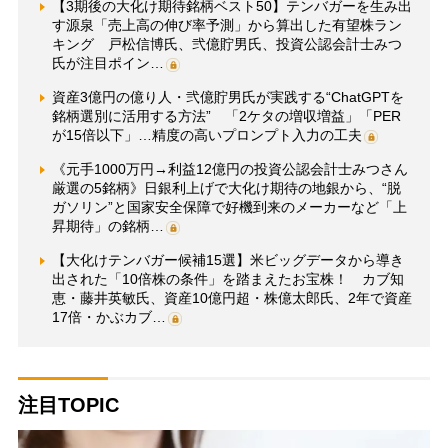
【3期後の大化け期待銘柄ベスト50】テンバガーを生み出
す源泉「売上高の伸び率予測」から算出した有望株ラン
キング 戸松信博氏、弐億貯男氏、投資公認会計士みつ
氏が注目ポイン…
資産3億円の億り人・弐億貯男氏が実践する“ChatGPTを
銘柄選別に活用する方法” 「2ケタの増収増益」「PER
が15倍以下」…精度の高いプロンプト入力の工夫
《元手1000万円→利益12億円の投資公認会計士みつさん
厳選の5銘柄》日銀利上げで大化け期待の地銀から、“脱
ガソリン”と国家安全保障で好機到来のメーカーなど「上
昇期待」の銘柄…
【大化けテンバガー候補15選】米ビッグデータから導き
出された「10倍株の条件」を踏まえたお宝株！ カブ知
恵・藤井英敏氏、資産10億円超・株億太郎氏、2年で資産
17倍・かぶカブ…
注目TOPIC