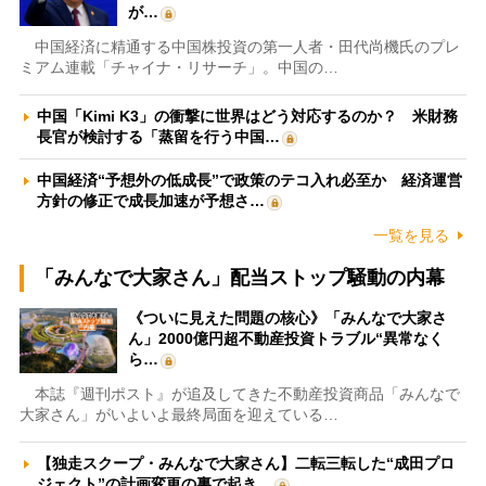
が…
中国経済に精通する中国株投資の第一人者・田代尚機氏のプレ
ミアム連載「チャイナ・リサーチ」。中国の…
中国「Kimi K3」の衝撃に世界はどう対応するのか？ 米財務
長官が検討する「蒸留を行う中国…
中国経済“予想外の低成長”で政策のテコ入れ必至か 経済運営
方針の修正で成長加速が予想さ…
一覧を見る
「みんなで大家さん」配当ストップ騒動の内幕
《ついに見えた問題の核心》「みんなで大家さ
ん」2000億円超不動産投資トラブル“異常なく
ら…
本誌『週刊ポスト』が追及してきた不動産投資商品「みんなで
大家さん」がいよいよ最終局面を迎えている…
【独走スクープ・みんなで大家さん】二転三転した“成田プロ
ジェクト”の計画変更の裏で起き…