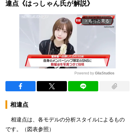
違点《はっしゃん氏が解説》
もっと見る
arrow_forward_ios
Powered by 
GliaStudios
Mute
相違点
相違点は、各モデルの分析スタイルによるもの
です。（図表参照）