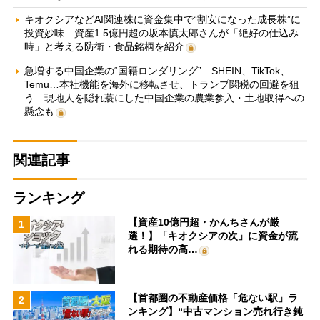
キオクシアなどAI関連株に資金集中で“割安になった成長株”に
投資妙味 資産1.5億円超の坂本慎太郎さんが「絶好の仕込み
時」と考える防衛・食品銘柄を紹介
急増する中国企業の“国籍ロンダリング” SHEIN、TikTok、
Temu…本社機能を海外に移転させ、トランプ関税の回避を狙
う 現地人を隠れ蓑にした中国企業の農業参入・土地取得への
懸念も
関連記事
ランキング
【資産10億円超・かんちさんが厳
1
選！】「キオクシアの次」に資金が流
れる期待の高…
【首都圏の不動産価格「危ない駅」ラ
2
ンキング】“中古マンション売れ行き鈍