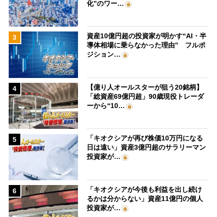
化”のワー…
資産10億円超の投資家が明かす“AI・半
3
導体相場に乗らなかった理由” フルポ
ジション…
【億り人オールスターが狙う20銘柄】
4
「総資産69億円超」90歳現役トレーダ
ーから“10…
「キオクシアが再び株価10万円になる
5
日は遠い」資産3億円超のサラリーマン
投資家が…
「キオクシアが今後も利益を出し続け
6
るかは分からない」資産11億円の個人
投資家が…