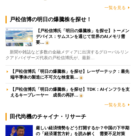
一覧を見る
戸松信博の明日の爆騰株を探せ！
【戸松信博氏「明日の爆騰株」を探せ】トーメン
デバイス：サムスンを通じて世界のAIメモリ需
要…
新聞や雑誌など多数の金融メディアに出演するグローバルリン
クアドバイザーズ代表の戸松信博氏が、最新…
【戸松信博氏「明日の爆騰株」を探せ】レーザーテック：最先
端半導体の製造に不可欠な検査装…
【戸松信博氏「明日の爆騰株」を探せ】TDK：AIインフラを支
えるキープレーヤー 成長の再評…
一覧を見る
田代尚機のチャイナ・リサーチ
厳しい経済情勢をどう打開するか？中国の下半期
の「経済運営方針」を読み解く 需要不足対策