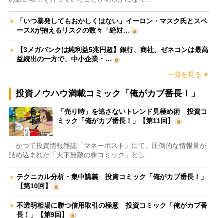
「いつ暴発してもおかしくはない」イーロン・マスク氏とスペ
ースXが抱えるリスクの数々「絶対…
【3メガバンクは純利益5兆円超】銀行、商社、ゼネコンは最高
益続出の一方で、中小企業・…
一覧を見る
投資ノウハウ満載コミック「俺がカブ番長！」
「売り時」を逃さないトレンド見極め術 投資コ
ミック「俺がカブ番長！」【第11回】
かつて投資情報雑誌「マネーポスト」にて、圧倒的な情報量が
詰め込まれた「天下無敵の株コミック」とし…
テクニカル分析・集中講義 投資コミック「俺がカブ番長！」
【第10回】
不透明相場に勝つ信用取引の極意 投資コミック「俺がカブ番
長！」【第9回】