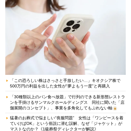
「この恐ろしい株はさっさと手放したい…」キオクシア株で
500万円の利益を出した女性が“夢よもう一度”と再購入
「30種類以上のパン食べ放題」で行列のできる新形態レストラ
ンを手掛けるサンマルクホールディングス 同社に聞いた「店
舗展開のコンセプト」、事業を多角化してもぶれない軸
猛暑のお葬式で悩ましい“喪服問題” 女性は「ワンピースを着
ていけばOK」という俗説に潜む誤解、なぜ「ジャケット」が
マストなのか？《1級葬祭ディレクターが解説》