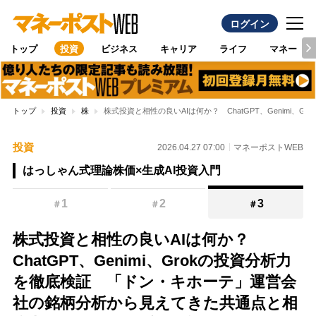
ログイン
トップ
投資
ビジネス
キャリア
ライフ
マネー
トップ
投資
株
株式投資と相性の良いAIは何か？ ChatGPT、Genim
投資
2026.04.27 07:00
マネーポストWEB
はっしゃん式理論株価×生成AI投資入門
1
2
3
＃
＃
＃
株式投資と相性の良いAIは何か？
ChatGPT、Genimi、Grokの投資分析力
を徹底検証 「ドン・キホーテ」運営会
社の銘柄分析から見えてきた共通点と相