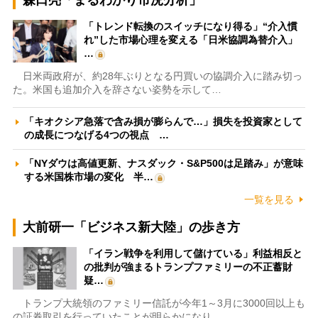
「トレンド転換のスイッチになり得る」“介入慣
れ”した市場心理を変える「日米協調為替介入」
…
日米両政府が、約28年ぶりとなる円買いの協調介入に踏み切っ
た。米国も追加介入を辞さない姿勢を示して…
「キオクシア急落で含み損が膨らんで…」損失を投資家として
の成長につなげる4つの視点 …
「NYダウは高値更新、ナスダック・S&P500は足踏み」が意味
する米国株市場の変化 半…
一覧を見る
大前研一「ビジネス新大陸」の歩き方
「イラン戦争を利用して儲けている」利益相反と
の批判が強まるトランプファミリーの不正蓄財
疑…
トランプ大統領のファミリー信託が今年1～3月に3000回以上も
の証券取引を行っていたことが明らかになり…