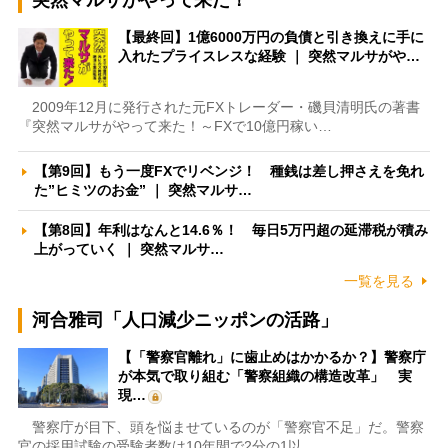
【最終回】1億6000万円の負債と引き換えに手に
入れたプライスレスな経験 ｜ 突然マルサがや…
2009年12月に発行された元FXトレーダー・磯貝清明氏の著書
『突然マルサがやって来た！～FXで10億円稼い…
【第9回】もう一度FXでリベンジ！ 種銭は差し押さえを免れ
た”ヒミツのお金” ｜ 突然マルサ…
【第8回】年利はなんと14.6％！ 毎日5万円超の延滞税が積み
上がっていく ｜ 突然マルサ…
一覧を見る
河合雅司「人口減少ニッポンの活路」
【「警察官離れ」に歯止めはかかるか？】警察庁
が本気で取り組む「警察組織の構造改革」 実
現…
警察庁が目下、頭を悩ませているのが「警察官不足」だ。警察
官の採用試験の受験者数は10年間で2分の1以…