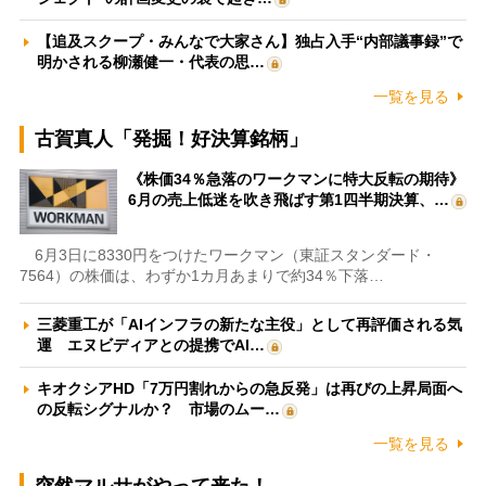
【追及スクープ・みんなで大家さん】独占入手“内部議事録”で
明かされる柳瀬健一・代表の思…
一覧を見る
古賀真人「発掘！好決算銘柄」
《株価34％急落のワークマンに特大反転の期待》
6月の売上低迷を吹き飛ばす第1四半期決算、…
6月3日に8330円をつけたワークマン（東証スタンダード・
7564）の株価は、わずか1カ月あまりで約34％下落…
三菱重工が「AIインフラの新たな主役」として再評価される気
運 エヌビディアとの提携でAI…
キオクシアHD「7万円割れからの急反発」は再びの上昇局面へ
の反転シグナルか？ 市場のムー…
一覧を見る
突然マルサがやって来た！