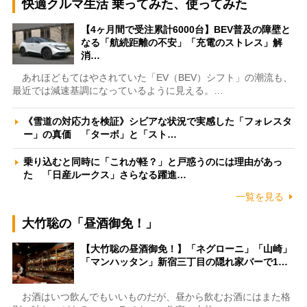
快適クルマ生活 乗ってみた、使ってみた
【4ヶ月間で受注累計6000台】BEV普及の障壁と
なる「航続距離の不安」「充電のストレス」解
消…
あれほどもてはやされていた「EV（BEV）シフト」の潮流も、
最近では減速基調になっているように見える。…
《雪道の対応力を検証》シビアな状況で実感した「フォレスタ
ー」の真価 「ターボ」と「スト…
乗り込むと同時に「これが軽？」と戸惑うのには理由があっ
た 「日産ルークス」さらなる躍進…
一覧を見る
大竹聡の「昼酒御免！」
【大竹聡の昼酒御免！】「ネグローニ」「山崎」
「マンハッタン」新宿三丁目の隠れ家バーで1…
お酒はいつ飲んでもいいものだが、昼から飲むお酒にはまた格