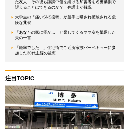
た友人 その後も誹謗中傷を続ける加害者を名誉棄損で
訴えることはできるのか？ 弁護士が解説
大学生の「痛いSNS投稿」が勝手に晒され拡散される危
険な兆候
「あなたの家に霊が…」と脅してくるママ友を撃退した
夫の一言
「軽率でした…」住宅街でご近所家族バーベキューに参
加した30代主婦の後悔
注目TOPIC