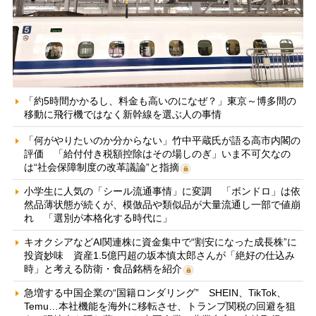
「約5時間かかるし、料金も高いのになぜ？」東京～博多間の
移動に飛行機ではなく新幹線を選ぶ人の事情
「何がやりたいのか分からない」竹中平蔵氏が語る高市内閣の
評価 「給付付き税額控除はその場しのぎ」いま不可欠なの
は“社会保障制度の改革議論”と指摘
小学生に人気の「シール流通事情」に変調 「ボンドロ」は依
然品薄状態が続くが、模倣品や類似品が大量流通し一部で値崩
れ 「選別が本格化する時代に」
キオクシアなどAI関連株に資金集中で“割安になった成長株”に
投資妙味 資産1.5億円超の坂本慎太郎さんが「絶好の仕込み
時」と考える防衛・食品銘柄を紹介
急増する中国企業の“国籍ロンダリング” SHEIN、TikTok、
Temu…本社機能を海外に移転させ、トランプ関税の回避を狙