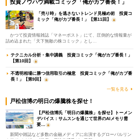
投資ノウハウ満載コミック「俺がカブ番長！」
「売り時」を逃さないトレンド見極め術 投資コ
ミック「俺がカブ番長！」【第11回】
かつて投資情報雑誌「マネーポスト」にて、圧倒的な情報量が
詰め込まれた「天下無敵の株コミック」とし…
テクニカル分析・集中講義 投資コミック「俺がカブ番長！」
【第10回】
不透明相場に勝つ信用取引の極意 投資コミック「俺がカブ番
長！」【第9回】
一覧を見る
戸松信博の明日の爆騰株を探せ！
【戸松信博氏「明日の爆騰株」を探せ】トーメン
デバイス：サムスンを通じて世界のAIメモリ需
要…
新聞や雑誌など多数の金融メディアに出演するグローバルリン