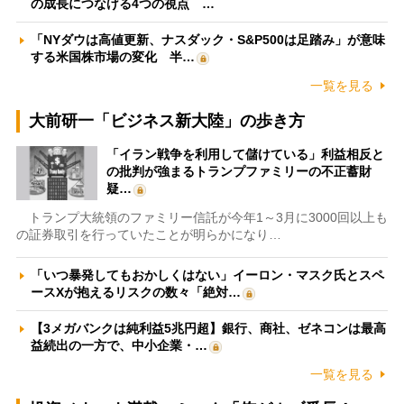
の成長につなげる4つの視点 …
「NYダウは高値更新、ナスダック・S&P500は足踏み」が意味
する米国株市場の変化 半…
一覧を見る
大前研一「ビジネス新大陸」の歩き方
「イラン戦争を利用して儲けている」利益相反と
の批判が強まるトランプファミリーの不正蓄財
疑…
トランプ大統領のファミリー信託が今年1～3月に3000回以上も
の証券取引を行っていたことが明らかになり…
「いつ暴発してもおかしくはない」イーロン・マスク氏とスペ
ースXが抱えるリスクの数々「絶対…
【3メガバンクは純利益5兆円超】銀行、商社、ゼネコンは最高
益続出の一方で、中小企業・…
一覧を見る