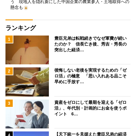
う 現地人を隠れ蓑にした中国企業の農業参入・土地取得への
懸念も
ランキング
豊臣兄弟は転戦続きでなぜ軍費が続い
1
たのか？ 信長亡き後、秀吉・秀長の
突出した経済…
後悔しない老後を実現するための「ゼ
2
ロ活」の極意 「思い入れある品こそ
早めに手放す…
資産をゼロにして最期を迎える「ゼロ
3
活」、年代別・計画的にお金を使うポ
イント 6…
【天下統一を見据えた豊臣兄弟の経済
4