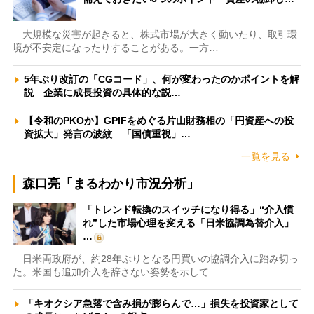
大規模な災害が起きると、株式市場が大きく動いたり、取引環
境が不安定になったりすることがある。一方…
5年ぶり改訂の「CGコード」、何が変わったのかポイントを解
説 企業に成長投資の具体的な説…
【令和のPKOか】GPIFをめぐる片山財務相の「円資産への投
資拡大」発言の波紋 「国債重視」…
一覧を見る
森口亮「まるわかり市況分析」
「トレンド転換のスイッチになり得る」“介入慣
れ”した市場心理を変える「日米協調為替介入」
…
日米両政府が、約28年ぶりとなる円買いの協調介入に踏み切っ
た。米国も追加介入を辞さない姿勢を示して…
「キオクシア急落で含み損が膨らんで…」損失を投資家として