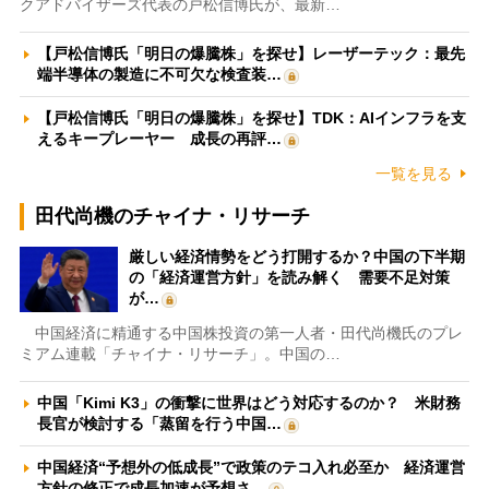
クアドバイザーズ代表の戸松信博氏が、最新…
【戸松信博氏「明日の爆騰株」を探せ】レーザーテック：最先
端半導体の製造に不可欠な検査装…
【戸松信博氏「明日の爆騰株」を探せ】TDK：AIインフラを支
えるキープレーヤー 成長の再評…
一覧を見る
田代尚機のチャイナ・リサーチ
厳しい経済情勢をどう打開するか？中国の下半期
の「経済運営方針」を読み解く 需要不足対策
が…
中国経済に精通する中国株投資の第一人者・田代尚機氏のプレ
ミアム連載「チャイナ・リサーチ」。中国の…
中国「Kimi K3」の衝撃に世界はどう対応するのか？ 米財務
長官が検討する「蒸留を行う中国…
中国経済“予想外の低成長”で政策のテコ入れ必至か 経済運営
方針の修正で成長加速が予想さ…