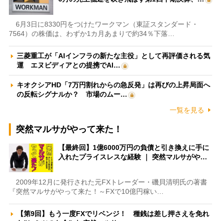
6月3日に8330円をつけたワークマン（東証スタンダード・
7564）の株価は、わずか1カ月あまりで約34％下落…
三菱重工が「AIインフラの新たな主役」として再評価される気
運 エヌビディアとの提携でAI…
キオクシアHD「7万円割れからの急反発」は再びの上昇局面へ
の反転シグナルか？ 市場のムー…
一覧を見る
突然マルサがやって来た！
【最終回】1億6000万円の負債と引き換えに手に
入れたプライスレスな経験 ｜ 突然マルサがや…
2009年12月に発行された元FXトレーダー・磯貝清明氏の著書
『突然マルサがやって来た！～FXで10億円稼い…
【第9回】もう一度FXでリベンジ！ 種銭は差し押さえを免れ