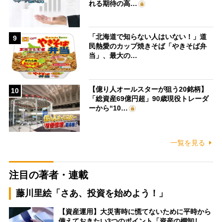
れる期待の高…
「北海道で知らない人はいない！」道
9
民熱愛のカップ焼きそば「やきそば弁
当」、最大の…
【億り人オールスターが狙う20銘柄】
10
「総資産69億円超」90歳現役トレーダ
ーから“10…
一覧を見る
注目の著者・連載
藤川里絵「さあ、投資を始めよう！」
【資産運用】大災害時に慌てないために平時から
備えておきたい3つのポイント「資産の棚卸し…