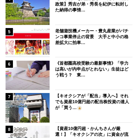
政策】秀吉が弟・秀長を紀伊に転封し
た納得の事情…
老舗遊技機メーカー・豊丸産業がパチ
5
ンコ事業停止の背景 大手と中小の格
差拡大に拍車…
《首都圏高校受験の最新事情》「学力
6
は高いが内申点がとれない」生徒はど
う戦う？ 東…
【キオクシアが「配当」導入へ】それ
7
でも資産10億円超の配当株投資の達人
が「買う…
【資産10億円超・かんちさんが厳
8
選！】「キオクシアの次」に資金が流