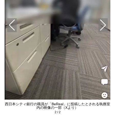
西日本シティ銀行の職員が「BeReal」に投稿したとされる執務室
内の映像の一部（Xより）
2
/
2