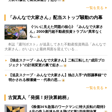
一覧を見る
「みんなで大家さん」配当ストップ騒動の内幕
《ついに見えた問題の核心》「みんなで大家さ
ん」2000億円超不動産投資トラブル“異常なく
ら…
本誌『週刊ポスト』が追及してきた不動産投資商品「みんなで
大家さん」がいよいよ最終局面を迎えている…
【独走スクープ・みんなで大家さん】二転三転した“成田プロ
ジェクト”の計画変更の裏で起き…
【追及スクープ・みんなで大家さん】独占入手“内部議事録”で
明かされる柳瀬健一・代表の思…
一覧を見る
古賀真人「発掘！好決算銘柄」
《株価34％急落のワークマンに特大反転の期待》
6月の売上低迷を吹き飛ばす第1四半期決算、…