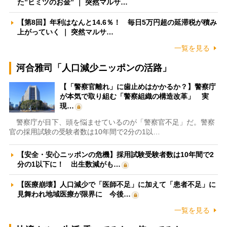
た”ヒミツのお金” ｜ 突然マルサ…
【第8回】年利はなんと14.6％！ 毎日5万円超の延滞税が積み
上がっていく ｜ 突然マルサ…
一覧を見る
河合雅司「人口減少ニッポンの活路」
【「警察官離れ」に歯止めはかかるか？】警察庁
が本気で取り組む「警察組織の構造改革」 実
現…
警察庁が目下、頭を悩ませているのが「警察官不足」だ。警察
官の採用試験の受験者数は10年間で2分の1以…
【安全・安心ニッポンの危機】採用試験受験者数は10年間で2
分の1以下に！ 出生数減がも…
【医療崩壊】人口減少で「医師不足」に加えて「患者不足」に
見舞われ地域医療が限界に 今後…
一覧を見る