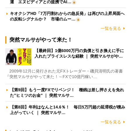
運 エヌビディアとの提携でAI…
キオクシアHD「7万円割れからの急反発」は再びの上昇局面へ
の反転シグナルか？ 市場のムー…
一覧を見る
突然マルサがやって来た！
【最終回】1億6000万円の負債と引き換えに手に
入れたプライスレスな経験 ｜ 突然マルサがや…
2009年12月に発行された元FXトレーダー・磯貝清明氏の著書
『突然マルサがやって来た！～FXで10億円稼い…
【第9回】もう一度FXでリベンジ！ 種銭は差し押さえを免れ
た”ヒミツのお金” ｜ 突然マルサ…
【第8回】年利はなんと14.6％！ 毎日5万円超の延滞税が積み
上がっていく ｜ 突然マルサ…
一覧を見る