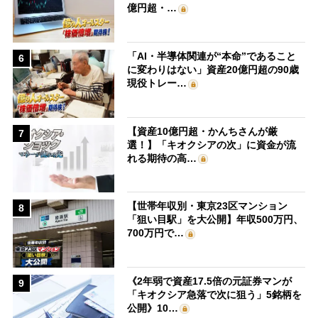
億円超・…
「AI・半導体関連が“本命”であること
6
に変わりはない」資産20億円超の90歳
現役トレー…
【資産10億円超・かんちさんが厳
7
選！】「キオクシアの次」に資金が流
れる期待の高…
【世帯年収別・東京23区マンション
8
「狙い目駅」を大公開】年収500万円、
700万円で…
《2年弱で資産17.5倍の元証券マンが
9
「キオクシア急落で次に狙う」5銘柄を
公開》10…