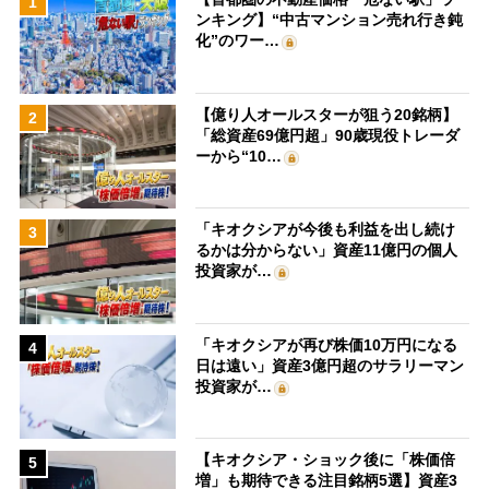
1
ンキング】“中古マンション売れ行き鈍
化”のワー…
【億り人オールスターが狙う20銘柄】
2
「総資産69億円超」90歳現役トレーダ
ーから“10…
「キオクシアが今後も利益を出し続け
3
るかは分からない」資産11億円の個人
投資家が…
「キオクシアが再び株価10万円になる
4
日は遠い」資産3億円超のサラリーマン
投資家が…
【キオクシア・ショック後に「株価倍
5
増」も期待できる注目銘柄5選】資産3