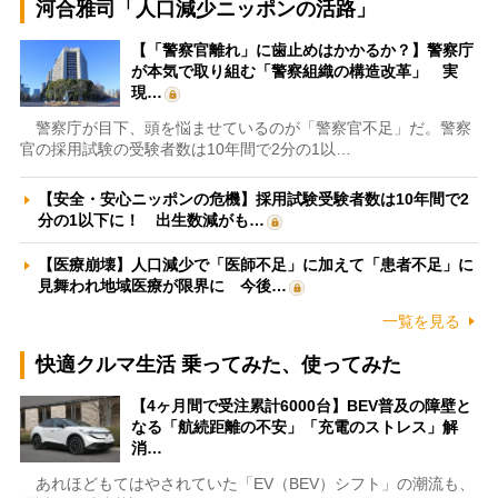
河合雅司「人口減少ニッポンの活路」
【「警察官離れ」に歯止めはかかるか？】警察庁
が本気で取り組む「警察組織の構造改革」 実
現…
警察庁が目下、頭を悩ませているのが「警察官不足」だ。警察
官の採用試験の受験者数は10年間で2分の1以…
【安全・安心ニッポンの危機】採用試験受験者数は10年間で2
分の1以下に！ 出生数減がも…
【医療崩壊】人口減少で「医師不足」に加えて「患者不足」に
見舞われ地域医療が限界に 今後…
一覧を見る
快適クルマ生活 乗ってみた、使ってみた
【4ヶ月間で受注累計6000台】BEV普及の障壁と
なる「航続距離の不安」「充電のストレス」解
消…
あれほどもてはやされていた「EV（BEV）シフト」の潮流も、