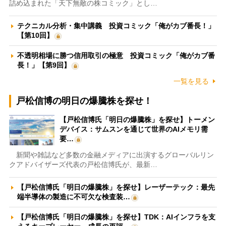
詰め込まれた「天下無敵の株コミック」とし…
テクニカル分析・集中講義 投資コミック「俺がカブ番長！」
【第10回】
不透明相場に勝つ信用取引の極意 投資コミック「俺がカブ番
長！」【第9回】
一覧を見る
戸松信博の明日の爆騰株を探せ！
【戸松信博氏「明日の爆騰株」を探せ】トーメン
デバイス：サムスンを通じて世界のAIメモリ需
要…
新聞や雑誌など多数の金融メディアに出演するグローバルリン
クアドバイザーズ代表の戸松信博氏が、最新…
【戸松信博氏「明日の爆騰株」を探せ】レーザーテック：最先
端半導体の製造に不可欠な検査装…
【戸松信博氏「明日の爆騰株」を探せ】TDK：AIインフラを支