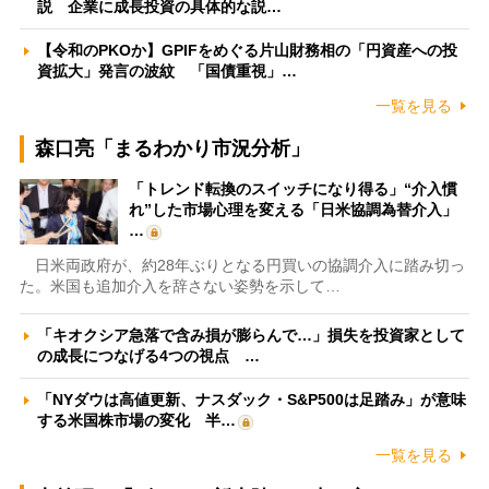
説 企業に成長投資の具体的な説…
【令和のPKOか】GPIFをめぐる片山財務相の「円資産への投
資拡大」発言の波紋 「国債重視」…
一覧を見る
森口亮「まるわかり市況分析」
「トレンド転換のスイッチになり得る」“介入慣
れ”した市場心理を変える「日米協調為替介入」
…
日米両政府が、約28年ぶりとなる円買いの協調介入に踏み切っ
た。米国も追加介入を辞さない姿勢を示して…
「キオクシア急落で含み損が膨らんで…」損失を投資家として
の成長につなげる4つの視点 …
「NYダウは高値更新、ナスダック・S&P500は足踏み」が意味
する米国株市場の変化 半…
一覧を見る