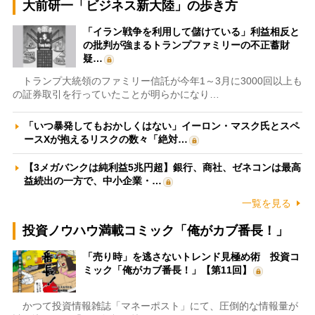
大前研一「ビジネス新大陸」の歩き方
「イラン戦争を利用して儲けている」利益相反と
の批判が強まるトランプファミリーの不正蓄財
疑…
トランプ大統領のファミリー信託が今年1～3月に3000回以上も
の証券取引を行っていたことが明らかになり…
「いつ暴発してもおかしくはない」イーロン・マスク氏とスペ
ースXが抱えるリスクの数々「絶対…
【3メガバンクは純利益5兆円超】銀行、商社、ゼネコンは最高
益続出の一方で、中小企業・…
一覧を見る
投資ノウハウ満載コミック「俺がカブ番長！」
「売り時」を逃さないトレンド見極め術 投資コ
ミック「俺がカブ番長！」【第11回】
かつて投資情報雑誌「マネーポスト」にて、圧倒的な情報量が