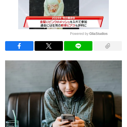
Powered by 
GliaStudios
Mute