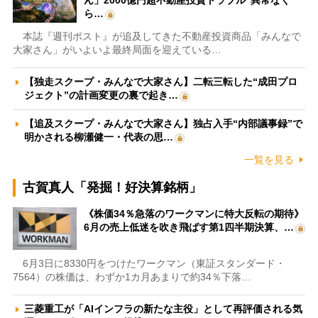
ら…
本誌『週刊ポスト』が追及してきた不動産投資商品「みんなで
大家さん」がいよいよ最終局面を迎えている…
【独走スクープ・みんなで大家さん】二転三転した“成田プロ
ジェクト”の計画変更の裏で起き…
【追及スクープ・みんなで大家さん】独占入手“内部議事録”で
明かされる柳瀬健一・代表の思…
一覧を見る
古賀真人「発掘！好決算銘柄」
《株価34％急落のワークマンに特大反転の期待》
6月の売上低迷を吹き飛ばす第1四半期決算、…
6月3日に8330円をつけたワークマン（東証スタンダード・
7564）の株価は、わずか1カ月あまりで約34％下落…
三菱重工が「AIインフラの新たな主役」として再評価される気