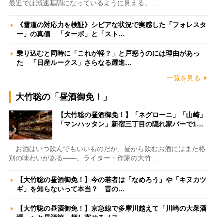
最近では減速基調になっているように見える。…
《雪道の対応力を検証》シビアな状況で実感した「フォレスタ
ー」の真価 「ターボ」と「スト…
乗り込むと同時に「これが軽？」と戸惑うのには理由があっ
た 「日産ルークス」さらなる躍進…
一覧を見る
大竹聡の「昼酒御免！」
【大竹聡の昼酒御免！】「ネグローニ」「山崎」
「マンハッタン」新宿三丁目の隠れ家バーで1…
お酒はいつ飲んでもいいものだが、昼から飲むお酒にはまた格
別の味わいがある――。ライター・作家の大竹…
【大竹聡の昼酒御免！】今の若者は「なめろう」や「キヌカツ
ギ」を知らないって本当？ 昔の…
【大竹聡の昼酒御免！】京急線で多摩川越えて「川崎の大衆酒