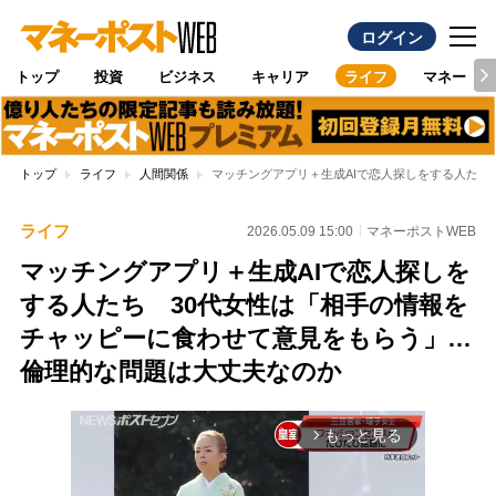
ログイン
トップ
投資
ビジネス
キャリア
ライフ
マネー
トップ
ライフ
人間関係
マッチングアプリ＋生成AIで恋人探しをする人たち
ライフ
2026.05.09 15:00
マネーポストWEB
マッチングアプリ＋生成AIで恋人探しを
する人たち 30代女性は「相手の情報を
チャッピーに食わせて意見をもらう」…
倫理的な問題は大丈夫なのか
もっと見る
arrow_forward_ios