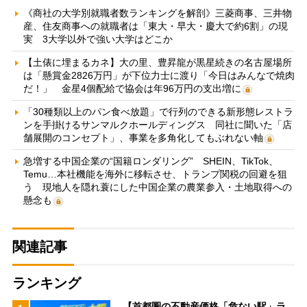
《商社の大学別就職者数ランキングを解剖》三菱商事、三井物
産、住友商事への就職者は「東大・早大・慶大で約6割」の現
実 3大学以外で強い大学はどこか
【土俵に埋まるカネ】大の里、豊昇龍が黒星続きの名古屋場所
は「懸賞金2826万円」が下位力士に渡り「今日はみんなで焼肉
だ！」 金星4個配給で協会は年96万円の支出増に
「30種類以上のパン食べ放題」で行列のできる新形態レストラ
ンを手掛けるサンマルクホールディングス 同社に聞いた「店
舗展開のコンセプト」、事業を多角化してもぶれない軸
急増する中国企業の“国籍ロンダリング” SHEIN、TikTok、
Temu…本社機能を海外に移転させ、トランプ関税の回避を狙
う 現地人を隠れ蓑にした中国企業の農業参入・土地取得への
懸念も
関連記事
ランキング
【首都圏の不動産価格「危ない駅」ラ