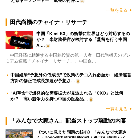
えるキープレーヤー 成長の再評…
一覧を見る
田代尚機のチャイナ・リサーチ
中国「Kimi K3」の衝撃に世界はどう対応するの
か？ 米財務長官が検討する「蒸留を行う中国
AI…
中国経済に精通する中国株投資の第一人者・田代尚機氏のプレ
ミアム連載「チャイナ・リサーチ」。中国企…
中国経済“予想外の低成長”で政策のテコ入れ必至か 経済運営
方針の修正で成長加速が予想さ…
“AI革命”で爆発的な需要拡大が見込まれる「CXO」とは何
か？ 高い競争力を持つ中国の医薬品…
一覧を見る
「みんなで大家さん」配当ストップ騒動の内幕
《ついに見えた問題の核心》「みんなで大家さ
ん」2000億円超不動産投資トラブル“異常なく