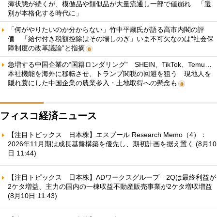
薄状態が続くが、模倣品や類似品が大量流通し一部で値崩れ 「選
別が本格化する時代に」
「何がやりたいのか分からない」竹中平蔵氏が語る高市内閣の評
価 「給付付き税額控除はその場しのぎ」いま不可欠なのは“社会保
障制度の改革議論”と指摘
急増する中国企業の“国籍ロンダリング” SHEIN、TikTok、Temu…
本社機能を海外に移転させ、トランプ関税の回避を狙う 現地人を
隠れ蓑にした中国企業の農業参入・土地取得への懸念も
フィスコ経済ニュース
【注目トピックス 日本株】エスプール Research Memo（4）：
2026年11月期は成長基盤構築を優先し、期初計画を据え置く (8月10
日 11:44)
【注目トピックス 日本株】ADワークスグループ—2Qは最終利益が
2ケタ増益、主力の国内の一棟収益不動産販売事業が2ケタ増収増益
(8月10日 11:43)