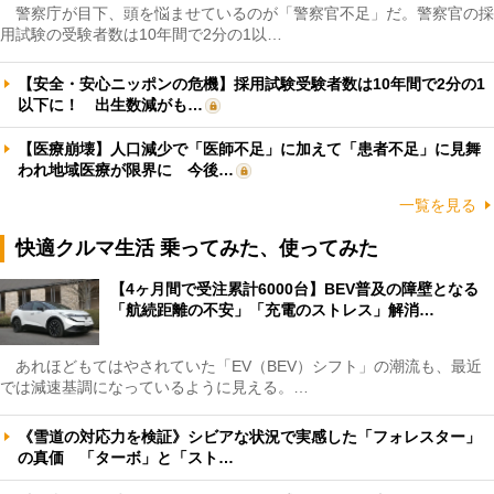
警察庁が目下、頭を悩ませているのが「警察官不足」だ。警察官の採
用試験の受験者数は10年間で2分の1以…
【安全・安心ニッポンの危機】採用試験受験者数は10年間で2分の1
以下に！ 出生数減がも…
【医療崩壊】人口減少で「医師不足」に加えて「患者不足」に見舞
われ地域医療が限界に 今後…
一覧を見る
快適クルマ生活 乗ってみた、使ってみた
【4ヶ月間で受注累計6000台】BEV普及の障壁となる
「航続距離の不安」「充電のストレス」解消…
あれほどもてはやされていた「EV（BEV）シフト」の潮流も、最近
では減速基調になっているように見える。…
《雪道の対応力を検証》シビアな状況で実感した「フォレスター」
の真価 「ターボ」と「スト…