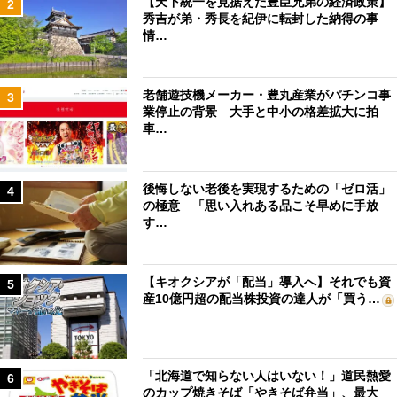
【天下統一を見据えた豊臣兄弟の経済政策】
2
秀吉が弟・秀長を紀伊に転封した納得の事
情…
老舗遊技機メーカー・豊丸産業がパチンコ事
3
業停止の背景 大手と中小の格差拡大に拍
車…
後悔しない老後を実現するための「ゼロ活」
4
の極意 「思い入れある品こそ早めに手放
す…
【キオクシアが「配当」導入へ】それでも資
5
産10億円超の配当株投資の達人が「買う…
「北海道で知らない人はいない！」道民熱愛
6
のカップ焼きそば「やきそば弁当」、最大