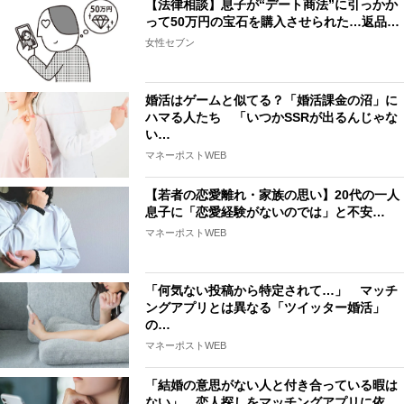
【法律相談】息子が“デート商法”に引っかか
って50万円の宝石を購入させられた…返品…
女性セブン
婚活はゲームと似てる？「婚活課金の沼」に
ハマる人たち 「いつかSSRが出るんじゃな
い…
マネーポストWEB
【若者の恋愛離れ・家族の思い】20代の一人
息子に「恋愛経験がないのでは」と不安…
マネーポストWEB
「何気ない投稿から特定されて…」 マッチ
ングアプリとは異なる「ツイッター婚活」
の…
マネーポストWEB
「結婚の意思がない人と付き合っている暇は
ない」 恋人探しをマッチングアプリに依