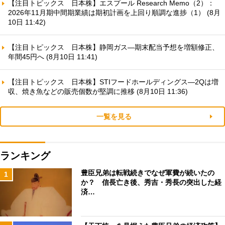
【注目トピックス 日本株】エスプール Research Memo（2）：
2026年11月期中間期業績は期初計画を上回り順調な進捗（1） (8月
10日 11:42)
【注目トピックス 日本株】静岡ガス—期末配当予想を増額修正、
年間45円へ (8月10日 11:41)
【注目トピックス 日本株】STIフードホールディングス—2Qは増
収、焼き魚などの販売個数が堅調に推移 (8月10日 11:36)
一覧を見る
ランキング
豊臣兄弟は転戦続きでなぜ軍費が続いたの
1
か？ 信長亡き後、秀吉・秀長の突出した経
済…