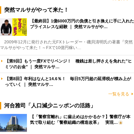
突然マルサがやって来た！
【最終回】1億6000万円の負債と引き換えに手に入れた
プライスレスな経験 ｜ 突然マルサがや…
2009年12月に発行された元FXトレーダー・磯貝清明氏の著書『突然
マルサがやって来た！～FXで10億円稼い…
【第9回】もう一度FXでリベンジ！ 種銭は差し押さえを免れた”ヒ
ミツのお金” ｜ 突然マルサ…
【第8回】年利はなんと14.6％！ 毎日5万円超の延滞税が積み上が
っていく ｜ 突然マルサ…
一覧を見る
河合雅司「人口減少ニッポンの活路」
【「警察官離れ」に歯止めはかかるか？】警察庁が本
気で取り組む「警察組織の構造改革」 実現…