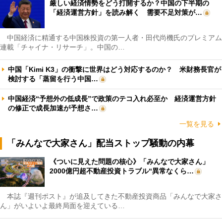
厳しい経済情勢をどう打開するか？中国の下半期の
「経済運営方針」を読み解く 需要不足対策が…
中国経済に精通する中国株投資の第一人者・田代尚機氏のプレミアム
連載「チャイナ・リサーチ」。中国の…
中国「Kimi K3」の衝撃に世界はどう対応するのか？ 米財務長官が
検討する「蒸留を行う中国…
中国経済“予想外の低成長”で政策のテコ入れ必至か 経済運営方針
の修正で成長加速が予想さ…
一覧を見る
「みんなで大家さん」配当ストップ騒動の内幕
《ついに見えた問題の核心》「みんなで大家さん」
2000億円超不動産投資トラブル“異常なくら…
本誌『週刊ポスト』が追及してきた不動産投資商品「みんなで大家さ
ん」がいよいよ最終局面を迎えている…