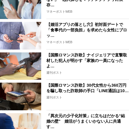
存…
マネーポストWEB
【婚活アプリの落とし穴】初対面デートで
「食事代の一部負担」を求めたら女性にブロ
ッ…
マネーポストWEB
【国際ロマンス詐欺】ナイジェリアで直撃取
材した犯人が明かす「家族の一員になった
よ…
週刊ポスト
【国際ロマンス詐欺】30代女性から360万円
を騙し取った詐欺師の手口「LINE通話は10…
週刊ポスト
「異次元の少子化対策」に立ちはだかる“結
婚の壁” 婚活がうまくいかない人に共通
す…