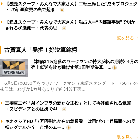
【独走スクープ・みんなで大家さん】二転三転した“成田プロジェク
ト”の計画変更の裏で起き…
【追及スクープ・みんなで大家さん】独占入手“内部議事録”で明か
される柳瀬健一・代表の思…
一覧を見る
古賀真人「発掘！好決算銘柄」
《株価34％急落のワークマンに特大反転の期待》6月の
売上低迷を吹き飛ばす第1四半期決算、…
6月3日に8330円をつけたワークマン（東証スタンダード・7564）の
株価は、わずか1カ月あまりで約34％下落…
三菱重工が「AIインフラの新たな主役」として再評価される気運
エヌビディアとの提携でAI…
キオクシアHD「7万円割れからの急反発」は再びの上昇局面への反
転シグナルか？ 市場のムー…
一覧を見る