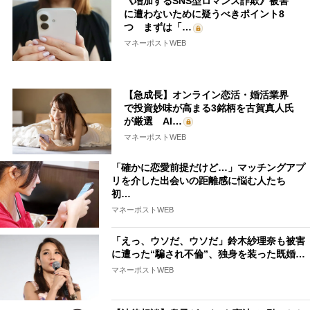
《増加するSNS型ロマンス詐欺》被害
に遭わないために疑うべきポイント8
つ まずは「…
マネーポストWEB
【急成長】オンライン恋活・婚活業界
で投資妙味が高まる3銘柄を古賀真人氏
が厳選 AI…
マネーポストWEB
「確かに恋愛前提だけど…」マッチングアプ
リを介した出会いの距離感に悩む人たち
初…
マネーポストWEB
「えっ、ウソだ、ウソだ」鈴木紗理奈も被害
に遭った“騙され不倫”、独身を装った既婚…
マネーポストWEB