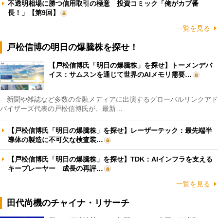
不透明相場に勝つ信用取引の極意 投資コミック「俺がカブ番
長！」【第9回】
一覧を見る
戸松信博の明日の爆騰株を探せ！
【戸松信博氏「明日の爆騰株」を探せ】トーメンデバ
イス：サムスンを通じて世界のAIメモリ需要…
新聞や雑誌など多数の金融メディアに出演するグローバルリンクアド
バイザーズ代表の戸松信博氏が、最新…
【戸松信博氏「明日の爆騰株」を探せ】レーザーテック：最先端半
導体の製造に不可欠な検査装…
【戸松信博氏「明日の爆騰株」を探せ】TDK：AIインフラを支える
キープレーヤー 成長の再評…
一覧を見る
田代尚機のチャイナ・リサーチ