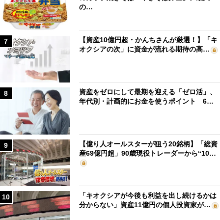
の…
【資産10億円超・かんちさんが厳選！】「キ
7
オクシアの次」に資金が流れる期待の高…
資産をゼロにして最期を迎える「ゼロ活」、
8
年代別・計画的にお金を使うポイント 6…
【億り人オールスターが狙う20銘柄】「総資
9
産69億円超」90歳現役トレーダーから“10…
「キオクシアが今後も利益を出し続けるかは
10
分からない」資産11億円の個人投資家が…