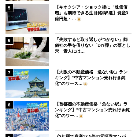
【キオクシア・ショック後に「株価倍
5
増」も期待できる注目銘柄5選】資産3
億円超・…
「失敗すると取り返しがつかない」葬
6
儀社の手を借りない「DIY葬」の落とし
穴 素人には…
【大阪の不動産価格「危ない駅」ラン
7
キング】“中古マンション売れ行き鈍
化”のワース…
【首都圏の不動産価格「危ない駅」ラ
8
ンキング】“中古マンション売れ行き鈍
化”のワー…
《2年弱で資産17.5倍の元証券マンが