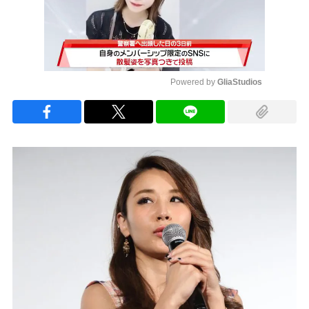
Powered by 
GliaStudios
Mute