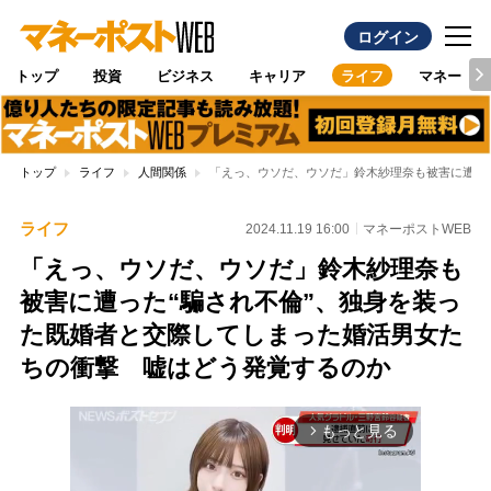
ログイン
トップ
投資
ビジネス
キャリア
ライフ
マネー
トップ
ライフ
人間関係
「えっ、ウソだ、ウソだ」鈴木紗理奈も被害に遭っ
ライフ
2024.11.19 16:00
マネーポストWEB
「えっ、ウソだ、ウソだ」鈴木紗理奈も
被害に遭った“騙され不倫”、独身を装っ
た既婚者と交際してしまった婚活男女た
ちの衝撃 嘘はどう発覚するのか
もっと見る
arrow_forward_ios