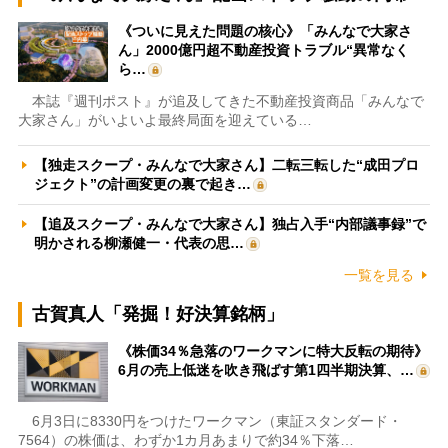
《ついに見えた問題の核心》「みんなで大家さ
ん」2000億円超不動産投資トラブル“異常なく
ら…
本誌『週刊ポスト』が追及してきた不動産投資商品「みんなで
大家さん」がいよいよ最終局面を迎えている…
【独走スクープ・みんなで大家さん】二転三転した“成田プロ
ジェクト”の計画変更の裏で起き…
【追及スクープ・みんなで大家さん】独占入手“内部議事録”で
明かされる柳瀬健一・代表の思…
一覧を見る
古賀真人「発掘！好決算銘柄」
《株価34％急落のワークマンに特大反転の期待》
6月の売上低迷を吹き飛ばす第1四半期決算、…
6月3日に8330円をつけたワークマン（東証スタンダード・
7564）の株価は、わずか1カ月あまりで約34％下落…