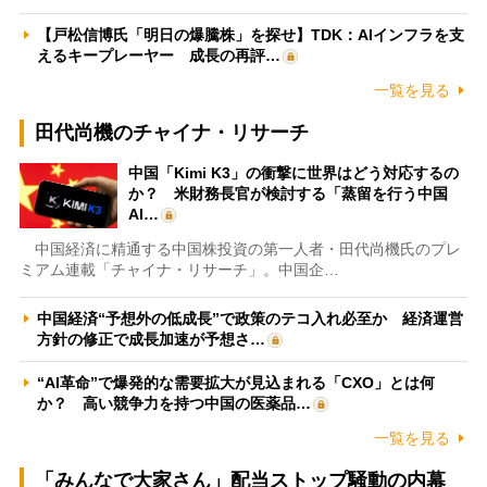
【戸松信博氏「明日の爆騰株」を探せ】TDK：AIインフラを支
えるキープレーヤー 成長の再評…
一覧を見る
田代尚機のチャイナ・リサーチ
中国「Kimi K3」の衝撃に世界はどう対応するの
か？ 米財務長官が検討する「蒸留を行う中国
AI…
中国経済に精通する中国株投資の第一人者・田代尚機氏のプレ
ミアム連載「チャイナ・リサーチ」。中国企…
中国経済“予想外の低成長”で政策のテコ入れ必至か 経済運営
方針の修正で成長加速が予想さ…
“AI革命”で爆発的な需要拡大が見込まれる「CXO」とは何
か？ 高い競争力を持つ中国の医薬品…
一覧を見る
「みんなで大家さん」配当ストップ騒動の内幕