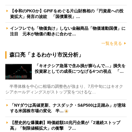
【令和のPKOか】GPIFをめぐる片山財務相の「円資産への投
資拡大」発言の波紋 「国債重視」…
インフレでも「物価負け」しない金融商品「物価連動国債」に
注目 元本が物価の動きに合わせ…
一覧を見る
森口亮「まるわかり市況分析」
「キオクシア急落で含み損が膨らんで…」損失を
投資家としての成長につなげる4つの視点 「…
半導体株を中心に相場の調整色が強まり、7月中旬にはキオク
シアホールディングスがストップ安をつけるな…
「NYダウは高値更新、ナスダック・S&P500は足踏み」が意味
する米国株市場の変化 半…
【歴史的な爆騰劇】時価総額10兆円企業が「2連続ストップ
高」「制限値幅拡大」の衝撃 フ…