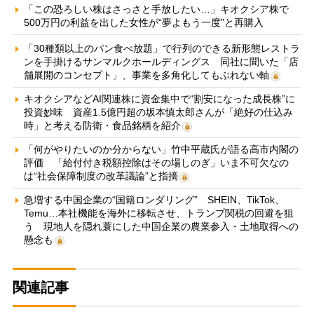
「この恐ろしい株はさっさと手放したい…」キオクシア株で
500万円の利益を出した女性が“夢よもう一度”と再購入
「30種類以上のパン食べ放題」で行列のできる新形態レストラ
ンを手掛けるサンマルクホールディングス 同社に聞いた「店
舗展開のコンセプト」、事業を多角化してもぶれない軸
キオクシアなどAI関連株に資金集中で“割安になった成長株”に
投資妙味 資産1.5億円超の坂本慎太郎さんが「絶好の仕込み
時」と考える防衛・食品銘柄を紹介
「何がやりたいのか分からない」竹中平蔵氏が語る高市内閣の
評価 「給付付き税額控除はその場しのぎ」いま不可欠なの
は“社会保障制度の改革議論”と指摘
急増する中国企業の“国籍ロンダリング” SHEIN、TikTok、
Temu…本社機能を海外に移転させ、トランプ関税の回避を狙
う 現地人を隠れ蓑にした中国企業の農業参入・土地取得への
懸念も
関連記事