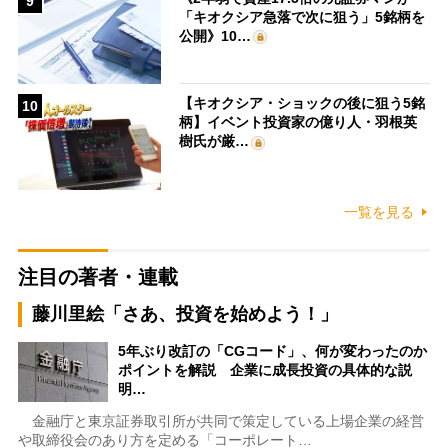
9
「キオクシア急落で次に狙う」5銘柄を
公開》10…
【キオクシア・ショックの後に狙う5銘
10
柄】イベント投資家の億り人・羽根英
樹氏が厳…
一覧を見る
注目の著者・連載
藤川里絵「さあ、投資を始めよう！」
5年ぶり改訂の「CGコード」、何が変わったのか
ポイントを解説 企業に成長投資の具体的な説
明…
金融庁と東京証券取引所が共同で策定している上場企業の経営
や取締役会のあり方を定める「コーポレート…