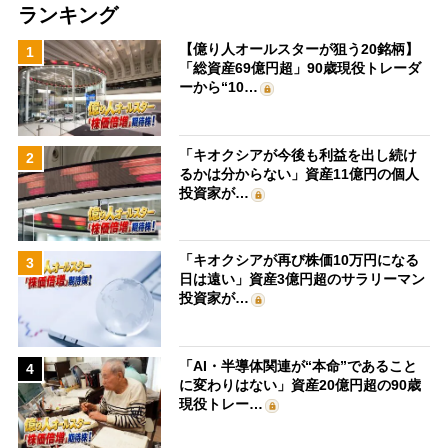
ランキング
【億り人オールスターが狙う20銘柄】
1
「総資産69億円超」90歳現役トレーダ
ーから“10…
「キオクシアが今後も利益を出し続け
2
るかは分からない」資産11億円の個人
投資家が…
「キオクシアが再び株価10万円になる
3
日は遠い」資産3億円超のサラリーマン
投資家が…
「AI・半導体関連が“本命”であること
4
に変わりはない」資産20億円超の90歳
現役トレー…