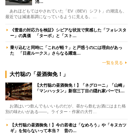
消…
あれほどもてはやされていた「EV（BEV）シフト」の潮流も、
最近では減速基調になっているように見える。…
《雪道の対応力を検証》シビアな状況で実感した「フォレスタ
ー」の真価 「ターボ」と「スト…
乗り込むと同時に「これが軽？」と戸惑うのには理由があっ
た 「日産ルークス」さらなる躍進…
一覧を見る
大竹聡の「昼酒御免！」
【大竹聡の昼酒御免！】「ネグローニ」「山崎」
「マンハッタン」新宿三丁目の隠れ家バーで1…
お酒はいつ飲んでもいいものだが、昼から飲むお酒にはまた格
別の味わいがある――。ライター・作家の大竹…
【大竹聡の昼酒御免！】今の若者は「なめろう」や「キヌカツ
ギ」を知らないって本当？ 昔の…