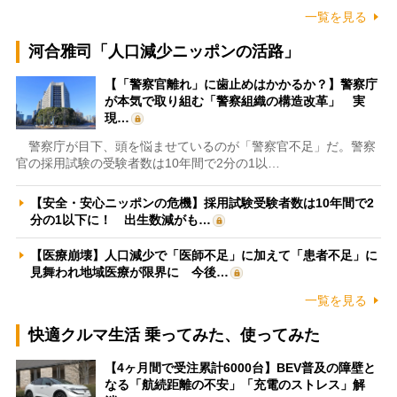
一覧を見る
河合雅司「人口減少ニッポンの活路」
【「警察官離れ」に歯止めはかかるか？】警察庁
が本気で取り組む「警察組織の構造改革」 実
現…
警察庁が目下、頭を悩ませているのが「警察官不足」だ。警察
官の採用試験の受験者数は10年間で2分の1以…
【安全・安心ニッポンの危機】採用試験受験者数は10年間で2
分の1以下に！ 出生数減がも…
【医療崩壊】人口減少で「医師不足」に加えて「患者不足」に
見舞われ地域医療が限界に 今後…
一覧を見る
快適クルマ生活 乗ってみた、使ってみた
【4ヶ月間で受注累計6000台】BEV普及の障壁と
なる「航続距離の不安」「充電のストレス」解