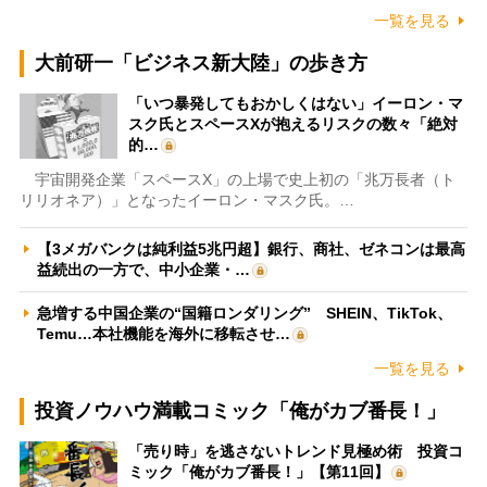
一覧を見る
大前研一「ビジネス新大陸」の歩き方
「いつ暴発してもおかしくはない」イーロン・マ
スク氏とスペースXが抱えるリスクの数々「絶対
的…
宇宙開発企業「スペースX」の上場で史上初の「兆万長者（ト
リリオネア）」となったイーロン・マスク氏。…
【3メガバンクは純利益5兆円超】銀行、商社、ゼネコンは最高
益続出の一方で、中小企業・…
急増する中国企業の“国籍ロンダリング” SHEIN、TikTok、
Temu…本社機能を海外に移転させ…
一覧を見る
投資ノウハウ満載コミック「俺がカブ番長！」
「売り時」を逃さないトレンド見極め術 投資コ
ミック「俺がカブ番長！」【第11回】