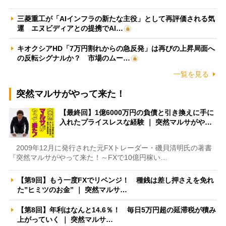
三菱重工が「AIインフラの新たな主役」として再評価される気
運 エヌビディアとの提携でAI…
キオクシアHD「7万円割れからの急反発」は再びの上昇局面へ
の反転シグナルか？ 市場のムー…
一覧を見る
突然マルサがやって来た！
【最終回】1億6000万円の負債と引き換えに手に
入れたプライスレスな経験 ｜ 突然マルサがや…
2009年12月に発行された元FXトレーダー・磯貝清明氏の著書
『突然マルサがやって来た！～FXで10億円稼い…
【第9回】もう一度FXでリベンジ！ 種銭は差し押さえを免れ
た”ヒミツのお金” ｜ 突然マルサ…
【第8回】年利はなんと14.6％！ 毎日5万円超の延滞税が積み
上がっていく ｜ 突然マルサ…