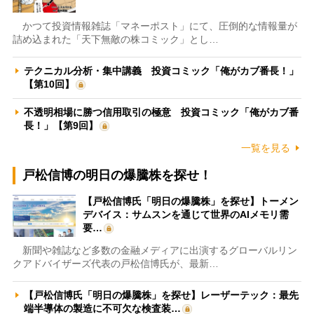
かつて投資情報雑誌「マネーポスト」にて、圧倒的な情報量が
詰め込まれた「天下無敵の株コミック」とし…
テクニカル分析・集中講義 投資コミック「俺がカブ番長！」
【第10回】
不透明相場に勝つ信用取引の極意 投資コミック「俺がカブ番
長！」【第9回】
一覧を見る
戸松信博の明日の爆騰株を探せ！
【戸松信博氏「明日の爆騰株」を探せ】トーメン
デバイス：サムスンを通じて世界のAIメモリ需
要…
新聞や雑誌など多数の金融メディアに出演するグローバルリン
クアドバイザーズ代表の戸松信博氏が、最新…
【戸松信博氏「明日の爆騰株」を探せ】レーザーテック：最先
端半導体の製造に不可欠な検査装…