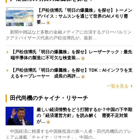
【戸松信博氏「明日の爆騰株」を探せ】トーメン
デバイス：サムスンを通じて世界のAIメモリ需
要…
新聞や雑誌など多数の金融メディアに出演するグローバルリン
クアドバイザーズ代表の戸松信博氏が、最新…
【戸松信博氏「明日の爆騰株」を探せ】レーザーテック：最先
端半導体の製造に不可欠な検査装…
【戸松信博氏「明日の爆騰株」を探せ】TDK：AIインフラを支
えるキープレーヤー 成長の再評…
一覧を見る
田代尚機のチャイナ・リサーチ
厳しい経済情勢をどう打開するか？中国の下半期
の「経済運営方針」を読み解く 需要不足対策
が…
中国経済に精通する中国株投資の第一人者・田代尚機氏のプレ
ミアム連載「チャイナ・リサーチ」。中国の…