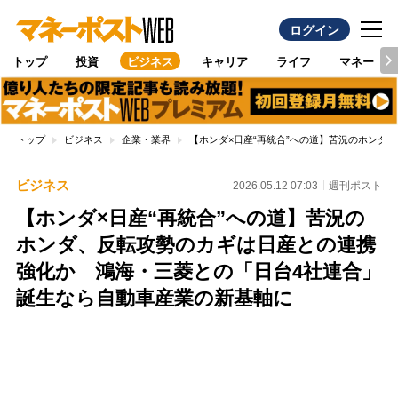
ログイン
トップ
投資
ビジネス
キャリア
ライフ
マネー
トップ
ビジネス
企業・業界
【ホンダ×日産“再統合”への道】苦況のホンダ
ビジネス
2026.05.12 07:03
週刊ポスト
【ホンダ×日産“再統合”への道】苦況の
ホンダ、反転攻勢のカギは日産との連携
強化か 鴻海・三菱との「日台4社連合」
誕生なら自動車産業の新基軸に
Loaded
:
100.00%
/
Unmute