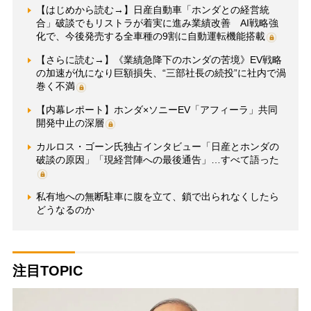
【はじめから読む→】日産自動車「ホンダとの経営統
合」破談でもリストラが着実に進み業績改善 AI戦略強
化で、今後発売する全車種の9割に自動運転機能搭載
【さらに読む→】《業績急降下のホンダの苦境》EV戦略
の加速が仇になり巨額損失、“三部社長の続投”に社内で渦
巻く不満
【内幕レポート】ホンダ×ソニーEV「アフィーラ」共同
開発中止の深層
カルロス・ゴーン氏独占インタビュー「日産とホンダの
破談の原因」「現経営陣への最後通告」…すべて語った
私有地への無断駐車に腹を立て、鎖で出られなくしたら
どうなるのか
注目TOPIC