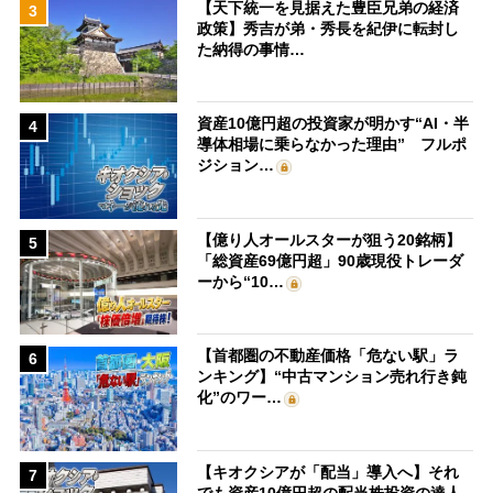
【天下統一を見据えた豊臣兄弟の経済
3
政策】秀吉が弟・秀長を紀伊に転封し
た納得の事情…
資産10億円超の投資家が明かす“AI・半
4
導体相場に乗らなかった理由” フルポ
ジション…
【億り人オールスターが狙う20銘柄】
5
「総資産69億円超」90歳現役トレーダ
ーから“10…
【首都圏の不動産価格「危ない駅」ラ
6
ンキング】“中古マンション売れ行き鈍
化”のワー…
【キオクシアが「配当」導入へ】それ
7