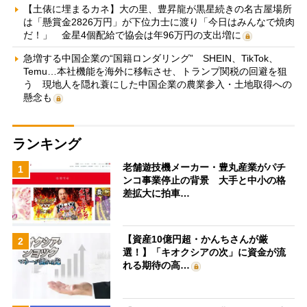
【土俵に埋まるカネ】大の里、豊昇龍が黒星続きの名古屋場所
は「懸賞金2826万円」が下位力士に渡り「今日はみんなで焼肉
だ！」 金星4個配給で協会は年96万円の支出増に
急増する中国企業の“国籍ロンダリング” SHEIN、TikTok、
Temu…本社機能を海外に移転させ、トランプ関税の回避を狙
う 現地人を隠れ蓑にした中国企業の農業参入・土地取得への
懸念も
ランキング
老舗遊技機メーカー・豊丸産業がパチ
1
ンコ事業停止の背景 大手と中小の格
差拡大に拍車…
【資産10億円超・かんちさんが厳
2
選！】「キオクシアの次」に資金が流
れる期待の高…