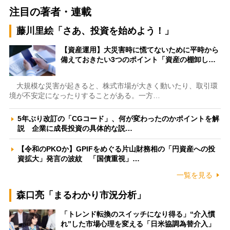
注目の著者・連載
藤川里絵「さあ、投資を始めよう！」
【資産運用】大災害時に慌てないために平時から
備えておきたい3つのポイント「資産の棚卸し…
大規模な災害が起きると、株式市場が大きく動いたり、取引環
境が不安定になったりすることがある。一方…
5年ぶり改訂の「CGコード」、何が変わったのかポイントを解
説 企業に成長投資の具体的な説…
【令和のPKOか】GPIFをめぐる片山財務相の「円資産への投
資拡大」発言の波紋 「国債重視」…
一覧を見る
森口亮「まるわかり市況分析」
「トレンド転換のスイッチになり得る」“介入慣
れ”した市場心理を変える「日米協調為替介入」