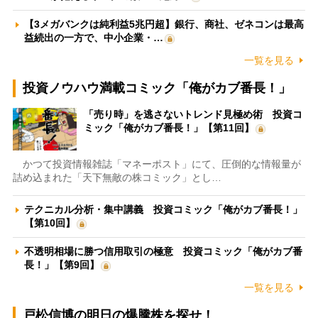
【3メガバンクは純利益5兆円超】銀行、商社、ゼネコンは最高
益続出の一方で、中小企業・…
一覧を見る
投資ノウハウ満載コミック「俺がカブ番長！」
「売り時」を逃さないトレンド見極め術 投資コ
ミック「俺がカブ番長！」【第11回】
かつて投資情報雑誌「マネーポスト」にて、圧倒的な情報量が
詰め込まれた「天下無敵の株コミック」とし…
テクニカル分析・集中講義 投資コミック「俺がカブ番長！」
【第10回】
不透明相場に勝つ信用取引の極意 投資コミック「俺がカブ番
長！」【第9回】
一覧を見る
戸松信博の明日の爆騰株を探せ！