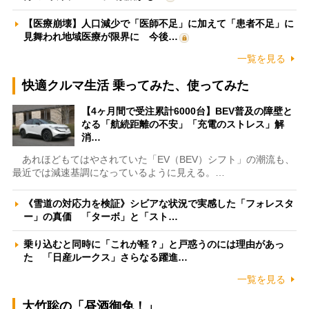
【医療崩壊】人口減少で「医師不足」に加えて「患者不足」に
見舞われ地域医療が限界に 今後…
一覧を見る
快適クルマ生活 乗ってみた、使ってみた
【4ヶ月間で受注累計6000台】BEV普及の障壁と
なる「航続距離の不安」「充電のストレス」解
消…
あれほどもてはやされていた「EV（BEV）シフト」の潮流も、
最近では減速基調になっているように見える。…
《雪道の対応力を検証》シビアな状況で実感した「フォレスタ
ー」の真価 「ターボ」と「スト…
乗り込むと同時に「これが軽？」と戸惑うのには理由があっ
た 「日産ルークス」さらなる躍進…
一覧を見る
大竹聡の「昼酒御免！」