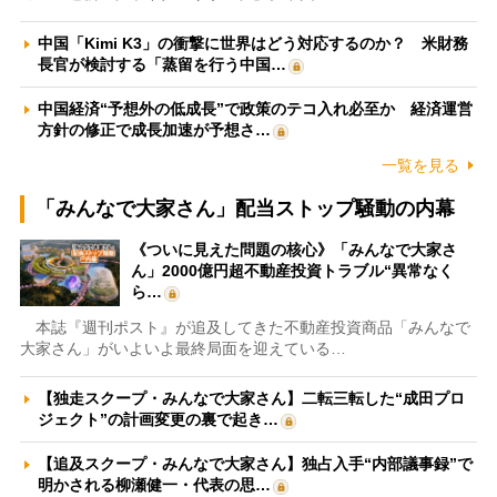
中国「Kimi K3」の衝撃に世界はどう対応するのか？ 米財務
長官が検討する「蒸留を行う中国…
中国経済“予想外の低成長”で政策のテコ入れ必至か 経済運営
方針の修正で成長加速が予想さ…
一覧を見る
「みんなで大家さん」配当ストップ騒動の内幕
《ついに見えた問題の核心》「みんなで大家さ
ん」2000億円超不動産投資トラブル“異常なく
ら…
本誌『週刊ポスト』が追及してきた不動産投資商品「みんなで
大家さん」がいよいよ最終局面を迎えている…
【独走スクープ・みんなで大家さん】二転三転した“成田プロ
ジェクト”の計画変更の裏で起き…
【追及スクープ・みんなで大家さん】独占入手“内部議事録”で
明かされる柳瀬健一・代表の思…