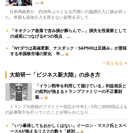
…
日米両政府が、約28年ぶりとなる円買いの協調介入に踏み切っ
た。米国も追加介入を辞さない姿勢を示して…
「キオクシア急落で含み損が膨らんで…」損失を投資家として
の成長につなげる4つの視点 …
「NYダウは高値更新、ナスダック・S&P500は足踏み」が意味
する米国株市場の変化 半…
一覧を見る
大前研一「ビジネス新大陸」の歩き方
「イラン戦争を利用して儲けている」利益相反と
の批判が強まるトランプファミリーの不正蓄財
疑…
トランプ大統領のファミリー信託が今年1～3月に3000回以上も
の証券取引を行っていたことが明らかになり…
「いつ暴発してもおかしくはない」イーロン・マスク氏とスペ
ースXが抱えるリスクの数々「絶対…