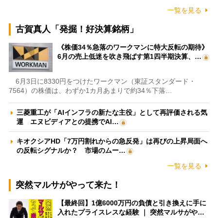
一覧を見る
古賀真人「発掘！好決算銘柄」
《株価34％急落のワークマンに特大反転の期待》
6月の売上低迷を吹き飛ばす第1四半期決算、…
6月3日に8330円をつけたワークマン（東証スタンダード・
7564）の株価は、わずか1カ月あまりで約34％下落…
三菱重工が「AIインフラの新たな主役」として再評価される気
運 エヌビディアとの提携でAI…
キオクシアHD「7万円割れからの急反発」は再びの上昇局面へ
の反転シグナルか？ 市場のムー…
一覧を見る
突然マルサがやって来た！
【最終回】1億6000万円の負債と引き換えに手に
入れたプライスレスな経験 ｜ 突然マルサがや…