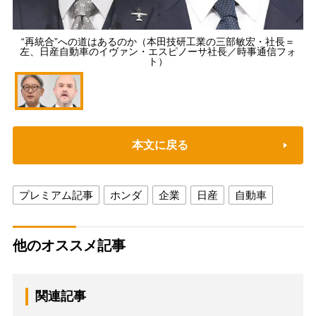
“再統合”への道はあるのか（本田技研工業の三部敏宏・社長＝
左、日産自動車のイヴァン・エスピノーサ社長／時事通信フォ
ト）
本文に戻る
プレミアム記事
ホンダ
企業
日産
自動車
他のオススメ記事
関連記事