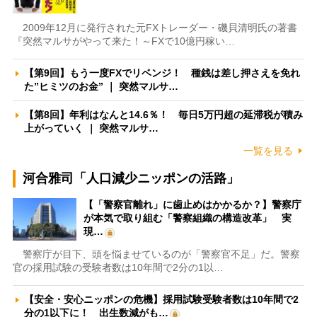
2009年12月に発行された元FXトレーダー・磯貝清明氏の著書
『突然マルサがやって来た！～FXで10億円稼い…
【第9回】もう一度FXでリベンジ！ 種銭は差し押さえを免れ
た”ヒミツのお金” ｜ 突然マルサ…
【第8回】年利はなんと14.6％！ 毎日5万円超の延滞税が積み
上がっていく ｜ 突然マルサ…
一覧を見る
河合雅司「人口減少ニッポンの活路」
【「警察官離れ」に歯止めはかかるか？】警察庁
が本気で取り組む「警察組織の構造改革」 実
現…
警察庁が目下、頭を悩ませているのが「警察官不足」だ。警察
官の採用試験の受験者数は10年間で2分の1以…
【安全・安心ニッポンの危機】採用試験受験者数は10年間で2
分の1以下に！ 出生数減がも…