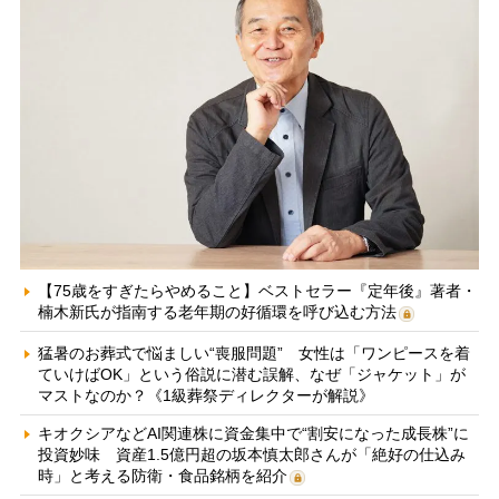
【75歳をすぎたらやめること】ベストセラー『定年後』著者・
楠木新氏が指南する老年期の好循環を呼び込む方法
猛暑のお葬式で悩ましい“喪服問題” 女性は「ワンピースを着
ていけばOK」という俗説に潜む誤解、なぜ「ジャケット」が
マストなのか？《1級葬祭ディレクターが解説》
キオクシアなどAI関連株に資金集中で“割安になった成長株”に
投資妙味 資産1.5億円超の坂本慎太郎さんが「絶好の仕込み
時」と考える防衛・食品銘柄を紹介