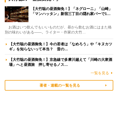
【大竹聡の昼酒御免！】「ネグローニ」「山崎」
「マンハッタン」新宿三丁目の隠れ家バーで1…
お酒はいつ飲んでもいいものだが、昼から飲むお酒にはまた格
別の味わいがある――。ライター・作家の大竹…
【大竹聡の昼酒御免！】今の若者は「なめろう」や「キヌカツ
ギ」を知らないって本当？ 昔の…
【大竹聡の昼酒御免！】京急線で多摩川越えて「川崎の大衆酒
場」へと昼酒旅 押し寄せるノス…
一覧を見る
著者・連載の一覧を見る