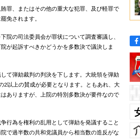
賄罪、またはその他の重大な犯罪、及び軽罪で
は罷免されます。
下院の司法委員会が罪状について調査審議し、
下院が起訴すべきかどうかを多数決で議決しま
して弾劾裁判の判決を下します。大統領を弾劾
の2以上の賛成が必要となります。ともあれ、大
性はありますが、上院の特別多数決が要件なので
争行為を権利の乱用として弾劾を発議すること
両院で過半数の共和党議員から相当数の造反がな