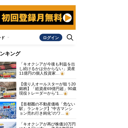
ンド
ログイン
ンキング
「キオクシアが今後も利益を出
し続けるかは分からない」資産
11億円の個人投資家…
【億り人オールスターが狙う20
銘柄】「総資産69億円超」90歳
現役トレーダーから“1…
【首都圏の不動産価格「危ない
駅」ランキング】“中古マンシ
ョン売れ行き鈍化”のワ…
「キオクシアが再び株価10万円