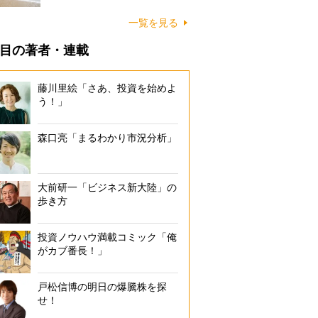
に…
一覧を見る
目の著者・連載
藤川里絵「さあ、投資を始めよ
う！」
森口亮「まるわかり市況分析」
大前研一「ビジネス新大陸」の
歩き方
投資ノウハウ満載コミック「俺
がカブ番長！」
戸松信博の明日の爆騰株を探
せ！