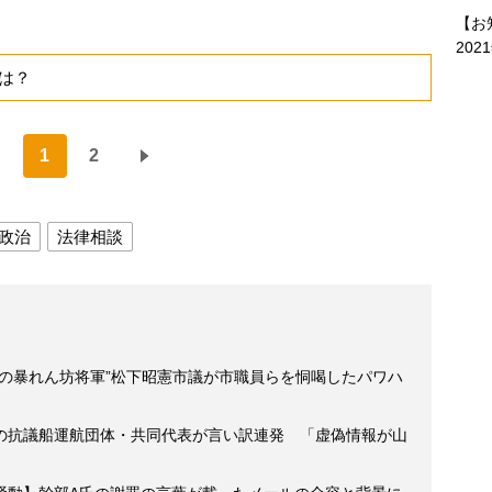
【お
202
は？
1
2
政治
法律相談
市の暴れん坊将軍”松下昭憲市議が市職員らを恫喝したパワハ
の抗議船運航団体・共同代表が言い訳連発 「虚偽情報が山