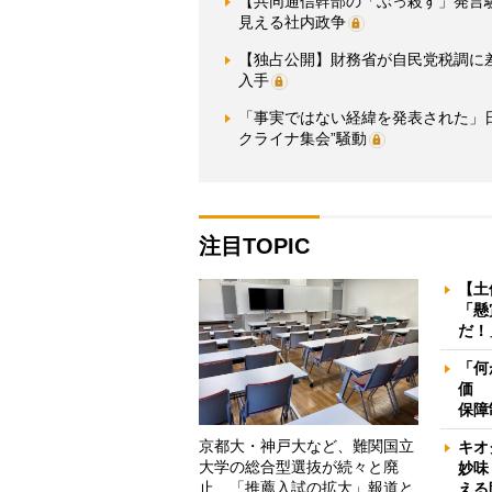
【共同通信幹部の「ぶっ殺す」発言
見える社内政争
【独占公開】財務省が自民党税調に
入手
「事実ではない経緯を発表された」
クライナ集会”騒動
注目TOPIC
【土
「懸
だ！
「何
価 
保障
京都大・神戸大など、難関国立
キオ
大学の総合型選抜が続々と廃
妙味
止 「推薦入試の拡大」報道と
える