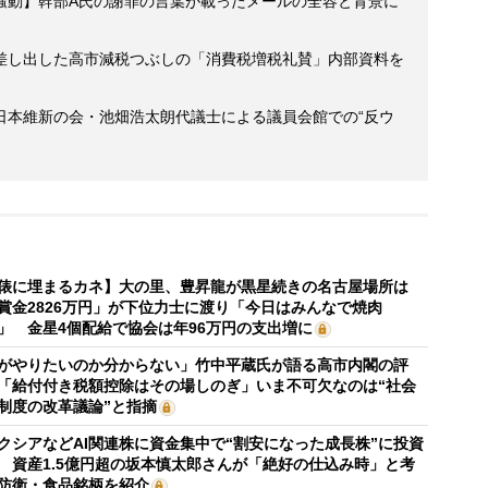
騒動】幹部A氏の謝罪の言葉が載ったメールの全容と背景に
差し出した高市減税つぶしの「消費税増税礼賛」内部資料を
日本維新の会・池畑浩太朗代議士による議員会館での“反ウ
俵に埋まるカネ】大の里、豊昇龍が黒星続きの名古屋場所は
賞金2826万円」が下位力士に渡り「今日はみんなで焼肉
」 金星4個配給で協会は年96万円の支出増に
がやりたいのか分からない」竹中平蔵氏が語る高市内閣の評
「給付付き税額控除はその場しのぎ」いま不可欠なのは“社会
制度の改革議論”と指摘
クシアなどAI関連株に資金集中で“割安になった成長株”に投資
 資産1.5億円超の坂本慎太郎さんが「絶好の仕込み時」と考
防衛・食品銘柄を紹介