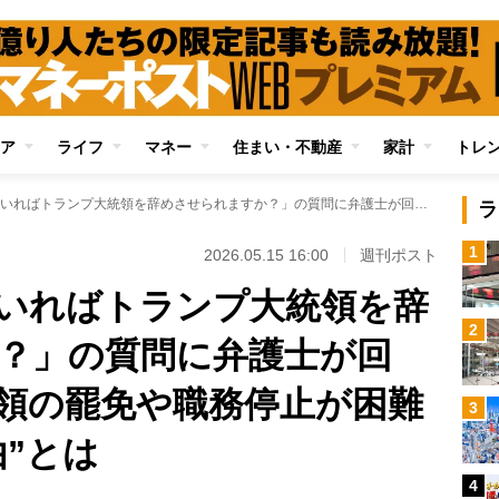
ア
ライフ
マネー
住まい・不動産
家計
トレ
「どんな方法を用いればトランプ大統領を辞めさせられますか？」の質問に弁護士が回答 アメリカ大統領の罷免や職務停止が困難な“至極当然な理由”とは
ラ
1
2026.05.15 16:00
週刊ポスト
いればトランプ大統領を辞
2
？」の質問に弁護士が回
領の罷免や職務停止が困難
3
”とは
4