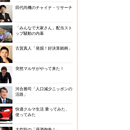
田代尚機のチャイナ・リサーチ
「みんなで大家さん」配当スト
ップ騒動の内幕
古賀真人「発掘！好決算銘柄」
突然マルサがやって来た！
河合雅司「人口減少ニッポンの
活路」
快適クルマ生活 乗ってみた、
使ってみた
大竹聡の「昼酒御免！」