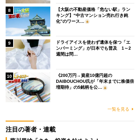
【大阪の不動産価格「危ない駅」ラン
8
キング】“中古マンション売れ行き鈍
化”のワース…
ドライアイスを使わず遺体を保つ「エ
9
ンバーミング」が日本でも普及 1～2
週間は問…
《200万円→資産10億円超の
10
DAIBOUCHOU氏が「年末までに株価倍
増期待」の5銘柄を公…
一覧を見る
注目の著者・連載