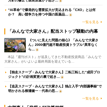
方針の修正で成長加速が予想さ…
“AI革命”で爆発的な需要拡大が見込まれる「CXO」とは何
か？ 高い競争力を持つ中国の医薬品…
一覧を見る
「みんなで大家さん」配当ストップ騒動の内幕
《ついに見えた問題の核心》「みんなで大家さ
ん」2000億円超不動産投資トラブル“異常なく
ら…
本誌『週刊ポスト』が追及してきた不動産投資商品「みんなで
大家さん」がいよいよ最終局面を迎えている…
【独走スクープ・みんなで大家さん】二転三転した“成田プロ
ジェクト”の計画変更の裏で起き…
【追及スクープ・みんなで大家さん】独占入手“内部議事録”で
明かされる柳瀬健一・代表の思…
一覧を見る