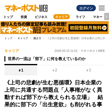
ログイン
トップ
投資
ビジネス
キャリア
ライフ
マネー
トップ
キャリア
働き方
《上司の悲劇が生む悪循環》日本企業の上司に共通
キャリア
2026.05.15 11:01
マネーポストWEB
世界の一流は「部下」に何を教えているのか
1
2
3
＃
＃
＃
《上司の悲劇が生む悪循環》日本企業の
上司に共通する問題点「人事権がなく異
動すれば部下から教えられる立場」 結
果的に部下の「出生意欲」も削がれる事