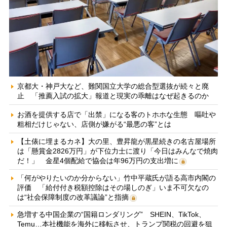
京都大・神戸大など、難関国立大学の総合型選抜が続々と廃
止 「推薦入試の拡大」報道と現実の乖離はなぜ起きるのか
お酒を提供する店で「出禁」になる客のトホホな生態 嘔吐や
粗相だけじゃない、店側が嫌がる“最悪の客”とは
【土俵に埋まるカネ】大の里、豊昇龍が黒星続きの名古屋場所
は「懸賞金2826万円」が下位力士に渡り「今日はみんなで焼肉
だ！」 金星4個配給で協会は年96万円の支出増に
「何がやりたいのか分からない」竹中平蔵氏が語る高市内閣の
評価 「給付付き税額控除はその場しのぎ」いま不可欠なの
は“社会保障制度の改革議論”と指摘
急増する中国企業の“国籍ロンダリング” SHEIN、TikTok、
Temu…本社機能を海外に移転させ、トランプ関税の回避を狙