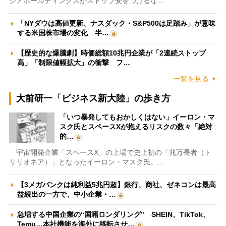
シアホールディングスがストップ安をつけるな…
「NYダウは高値更新、ナスダック・S&P500は足踏み」が意味
する米国株市場の変化 半…
【歴史的な爆騰劇】時価総額10兆円企業が「2連続ストップ
高」「制限値幅拡大」の衝撃 フ…
一覧を見る
大前研一「ビジネス新大陸」の歩き方
「いつ暴発してもおかしくはない」イーロン・マ
スク氏とスペースXが抱えるリスクの数々「絶対
的…
宇宙開発企業「スペースX」の上場で史上初の「兆万長者（ト
リリオネア）」となったイーロン・マスク氏。…
【3メガバンクは純利益5兆円超】銀行、商社、ゼネコンは最高
益続出の一方で、中小企業・…
急増する中国企業の“国籍ロンダリング” SHEIN、TikTok、
Temu…本社機能を海外に移転させ…