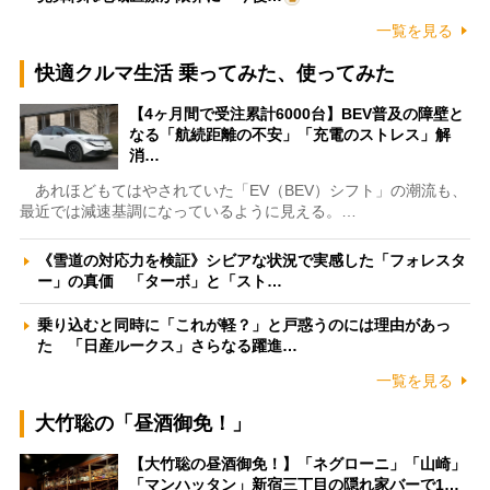
一覧を見る
快適クルマ生活 乗ってみた、使ってみた
【4ヶ月間で受注累計6000台】BEV普及の障壁と
なる「航続距離の不安」「充電のストレス」解
消…
あれほどもてはやされていた「EV（BEV）シフト」の潮流も、
最近では減速基調になっているように見える。…
《雪道の対応力を検証》シビアな状況で実感した「フォレスタ
ー」の真価 「ターボ」と「スト…
乗り込むと同時に「これが軽？」と戸惑うのには理由があっ
た 「日産ルークス」さらなる躍進…
一覧を見る
大竹聡の「昼酒御免！」
【大竹聡の昼酒御免！】「ネグローニ」「山崎」
「マンハッタン」新宿三丁目の隠れ家バーで1…