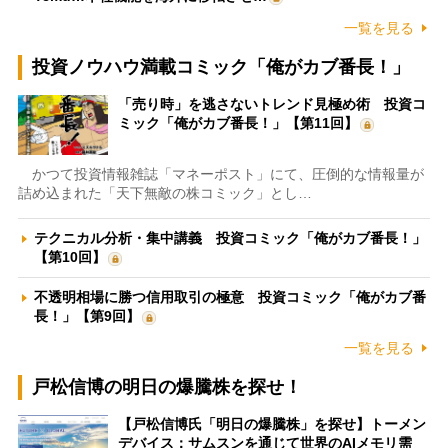
一覧を見る
投資ノウハウ満載コミック「俺がカブ番長！」
「売り時」を逃さないトレンド見極め術 投資コ
ミック「俺がカブ番長！」【第11回】
かつて投資情報雑誌「マネーポスト」にて、圧倒的な情報量が
詰め込まれた「天下無敵の株コミック」とし…
テクニカル分析・集中講義 投資コミック「俺がカブ番長！」
【第10回】
不透明相場に勝つ信用取引の極意 投資コミック「俺がカブ番
長！」【第9回】
一覧を見る
戸松信博の明日の爆騰株を探せ！
【戸松信博氏「明日の爆騰株」を探せ】トーメン
デバイス：サムスンを通じて世界のAIメモリ需