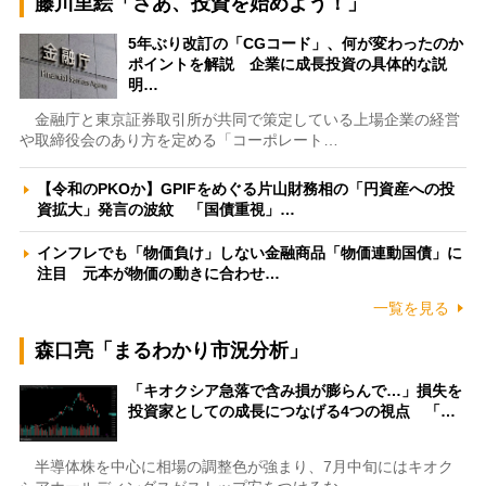
藤川里絵「さあ、投資を始めよう！」
5年ぶり改訂の「CGコード」、何が変わったのか
ポイントを解説 企業に成長投資の具体的な説
明…
金融庁と東京証券取引所が共同で策定している上場企業の経営
や取締役会のあり方を定める「コーポレート…
【令和のPKOか】GPIFをめぐる片山財務相の「円資産への投
資拡大」発言の波紋 「国債重視」…
インフレでも「物価負け」しない金融商品「物価連動国債」に
注目 元本が物価の動きに合わせ…
一覧を見る
森口亮「まるわかり市況分析」
「キオクシア急落で含み損が膨らんで…」損失を
投資家としての成長につなげる4つの視点 「…
半導体株を中心に相場の調整色が強まり、7月中旬にはキオク