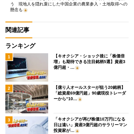
う 現地人を隠れ蓑にした中国企業の農業参入・土地取得への
懸念も
関連記事
ランキング
【キオクシア・ショック後に「株価倍
1
増」も期待できる注目銘柄5選】資産3
億円超・…
【億り人オールスターが狙う20銘柄】
2
「総資産69億円超」90歳現役トレーダ
ーから“10…
「キオクシアが再び株価10万円になる
3
日は遠い」資産3億円超のサラリーマン
投資家が…