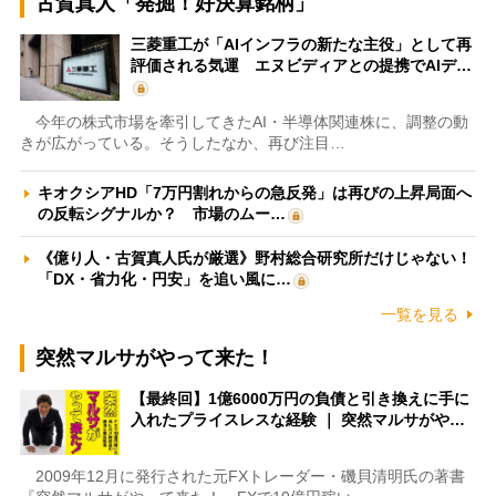
古賀真人「発掘！好決算銘柄」
三菱重工が「AIインフラの新たな主役」として再
評価される気運 エヌビディアとの提携でAIデ…
今年の株式市場を牽引してきたAI・半導体関連株に、調整の動
きが広がっている。そうしたなか、再び注目…
キオクシアHD「7万円割れからの急反発」は再びの上昇局面へ
の反転シグナルか？ 市場のムー…
《億り人・古賀真人氏が厳選》野村総合研究所だけじゃない！
「DX・省力化・円安」を追い風に…
一覧を見る
突然マルサがやって来た！
【最終回】1億6000万円の負債と引き換えに手に
入れたプライスレスな経験 ｜ 突然マルサがや…
2009年12月に発行された元FXトレーダー・磯貝清明氏の著書