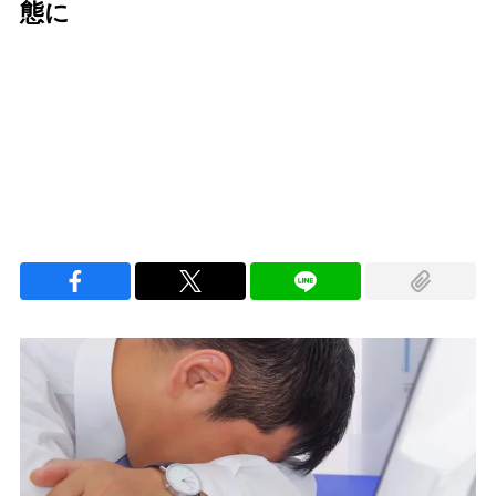
態に
Loaded
:
97.11%
/
Unmute