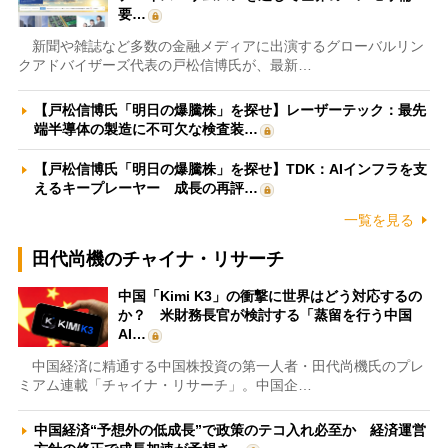
要…
新聞や雑誌など多数の金融メディアに出演するグローバルリン
クアドバイザーズ代表の戸松信博氏が、最新…
【戸松信博氏「明日の爆騰株」を探せ】レーザーテック：最先
端半導体の製造に不可欠な検査装…
【戸松信博氏「明日の爆騰株」を探せ】TDK：AIインフラを支
えるキープレーヤー 成長の再評…
一覧を見る
田代尚機のチャイナ・リサーチ
中国「Kimi K3」の衝撃に世界はどう対応するの
か？ 米財務長官が検討する「蒸留を行う中国
AI…
中国経済に精通する中国株投資の第一人者・田代尚機氏のプレ
ミアム連載「チャイナ・リサーチ」。中国企…
中国経済“予想外の低成長”で政策のテコ入れ必至か 経済運営