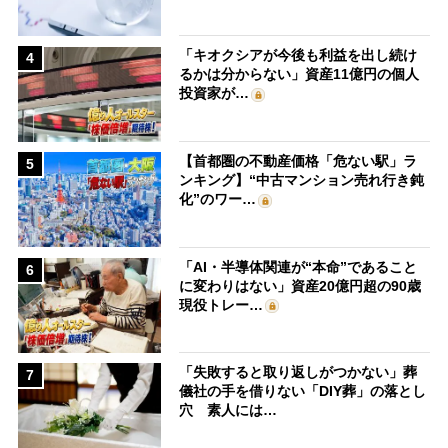
「キオクシアが今後も利益を出し続け
4
るかは分からない」資産11億円の個人
投資家が…
【首都圏の不動産価格「危ない駅」ラ
5
ンキング】“中古マンション売れ行き鈍
化”のワー…
「AI・半導体関連が“本命”であること
6
に変わりはない」資産20億円超の90歳
現役トレー…
「失敗すると取り返しがつかない」葬
7
儀社の手を借りない「DIY葬」の落とし
穴 素人には…