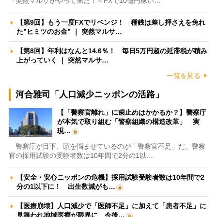
『突然マルサがやって来た！～FXで10億円稼い…
【第9回】もう一度FXでリベンジ！ 種銭は差し押さえを免れ
た”ヒミツのお金” ｜ 突然マルサ…
【第8回】年利はなんと14.6％！ 毎日5万円超の延滞税が積み
上がっていく ｜ 突然マルサ…
一覧を見る
河合雅司「人口減少ニッポンの活路」
【「警察官離れ」に歯止めはかかるか？】警察庁
が本気で取り組む「警察組織の構造改革」 実
現…
警察庁が目下、頭を悩ませているのが「警察官不足」だ。警察
官の採用試験の受験者数は10年間で2分の1以…
【安全・安心ニッポンの危機】採用試験受験者数は10年間で2
分の1以下に！ 出生数減がも…
【医療崩壊】人口減少で「医師不足」に加えて「患者不足」に
見舞われ地域医療が限界に 今後…