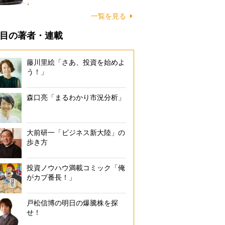
一覧を見る
目の著者・連載
藤川里絵「さあ、投資を始めよ
う！」
森口亮「まるわかり市況分析」
大前研一「ビジネス新大陸」の
歩き方
投資ノウハウ満載コミック「俺
がカブ番長！」
戸松信博の明日の爆騰株を探
せ！