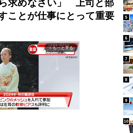
ら求めなさい」 上司と部
すことが仕事にとって重要
5
6
もっと見る
arrow_forward_ios
7
8
9
10
Mute