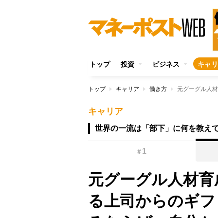
トップ
投資
ビジネス
キャリ
トップ
キャリア
働き方
キャリア
世界の一流は「部下」に何を教え
1
＃
元グーグル人材育
る上司からのギフ