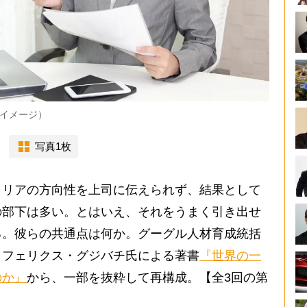
イメージ）
写真1枚
リアの方向性を上司に伝えられず、結果として
の部下は多い。とはいえ、それをうまく引き出せ
る。彼らの共通点は何か。グーグル人材育成統括
・フェリクス・グジバチ氏による著書
『世界の一
のか』
から、一部を抜粋して再構成。【全3回の第