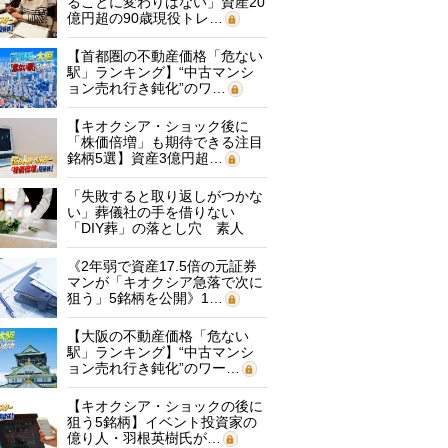
ることに変わりはない」資産20
億円超の90歳現役トレ…
【首都圏の不動産価格「危ない
駅」ランキング】“中古マンシ
ョン売れ行き鈍化”のワ…
【キオクシア・ショック後に
「株価倍増」も期待できる注目
銘柄5選】資産3億円超…
「失敗すると取り返しがつかな
い」葬儀社の手を借りない
「DIY葬」の落とし穴 素人
に…
《2年弱で資産17.5倍の元証券
マンが「キオクシア急落で次に
狙う」5銘柄を公開》1…
【大阪の不動産価格「危ない
駅」ランキング】“中古マンシ
ョン売れ行き鈍化”のワー…
【キオクシア・ショックの後に
狙う5銘柄】イベント投資家の
億り人・羽根英樹氏が…