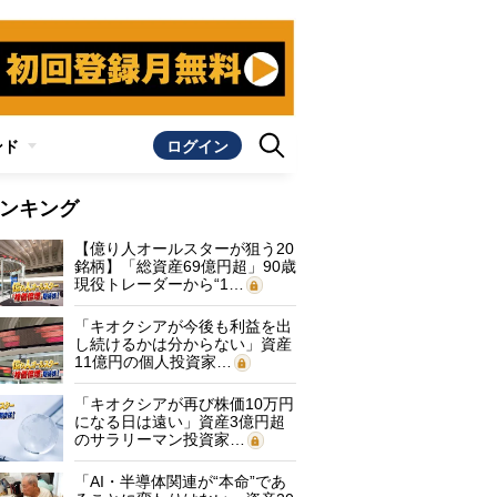
ンド
ログイン
ンキング
【億り人オールスターが狙う20
銘柄】「総資産69億円超」90歳
現役トレーダーから“1…
「キオクシアが今後も利益を出
し続けるかは分からない」資産
11億円の個人投資家…
「キオクシアが再び株価10万円
になる日は遠い」資産3億円超
のサラリーマン投資家…
「AI・半導体関連が“本命”であ