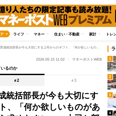
ア
ライフ
マネー
住まい・不動産
家計
トレ
元グーグル人材育成統括部長が今も大切にする上司からのギフト、「何か欲しいものがあるならば、自分から求めなさい」 上司と部下が腹を割って話すことが仕事にとって重要な理由
ラ
1
2026.05.15 11:02
マネーポストWEB
ているのか
2
2
3
＃
＃
成統括部長が今も大切にす
3
ト、「何か欲しいものがあ
4