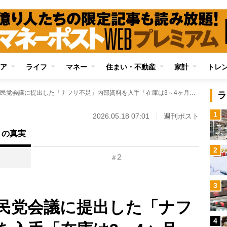
ア
ライフ
マネー
住まい・不動産
家計
トレ
石油関連業界が自民党会議に提出した「ナフサ不足」内部資料を入手「在庫は3～4ヶ月分。直近はさらに悪化」それでも高市政権が不足を認めようとしない事情
ラ
1
2026.05.18 07:01
週刊ポスト
」の真実
2
2
＃
3
民党会議に提出した「ナフ
4