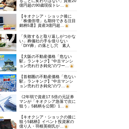
ることに変わりはない」資産20
億円超の90歳現役トレ…
【キオクシア・ショック後に
「株価倍増」も期待できる注目
銘柄5選】資産3億円超…
「失敗すると取り返しがつかな
い」葬儀社の手を借りない
「DIY葬」の落とし穴 素人
に…
【大阪の不動産価格「危ない
駅」ランキング】“中古マンシ
ョン売れ行き鈍化”のワー…
【首都圏の不動産価格「危ない
駅」ランキング】“中古マンシ
ョン売れ行き鈍化”のワ…
《2年弱で資産17.5倍の元証券
マンが「キオクシア急落で次に
狙う」5銘柄を公開》1…
【キオクシア・ショックの後に
狙う5銘柄】イベント投資家の
億り人・羽根英樹氏が…