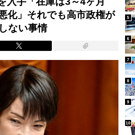
を入手「在庫は3～4ヶ月
悪化」それでも高市政権が
5
しない事情
6
7
8
9
10