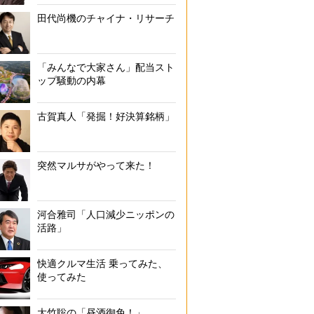
田代尚機のチャイナ・リサーチ
「みんなで大家さん」配当スト
ップ騒動の内幕
古賀真人「発掘！好決算銘柄」
突然マルサがやって来た！
河合雅司「人口減少ニッポンの
活路」
快適クルマ生活 乗ってみた、
使ってみた
大竹聡の「昼酒御免！」