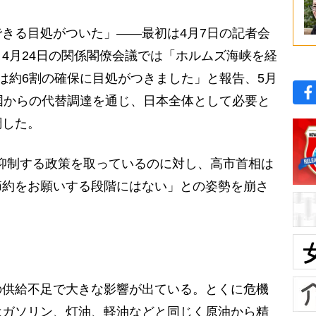
きる目処がついた」――最初は4月7日の記者会
4月24日の関係閣僚会議では「ホルムズ海峡を経
は約6割の確保に目処がつきました」と報告、5月
国からの代替調達を通じ、日本全体として必要と
調した。
抑制する政策を取っているのに対し、高市首相は
節約をお願いする段階にはない」との姿勢を崩さ
供給不足で大きな影響が出ている。とくに危機
はガソリン、灯油、軽油などと同じく原油から精