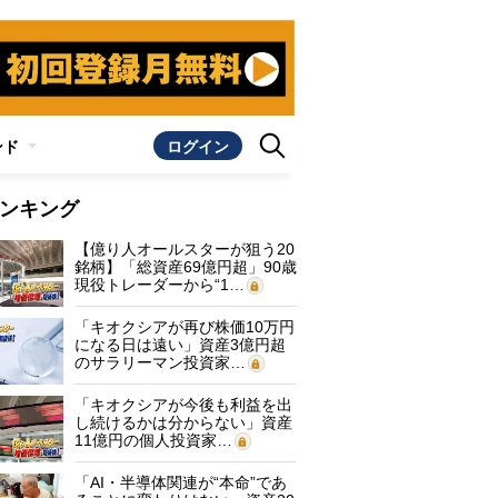
ンド
ログイン
ンキング
【億り人オールスターが狙う20
銘柄】「総資産69億円超」90歳
現役トレーダーから“1…
「キオクシアが再び株価10万円
になる日は遠い」資産3億円超
のサラリーマン投資家…
「キオクシアが今後も利益を出
し続けるかは分からない」資産
11億円の個人投資家…
「AI・半導体関連が“本命”であ