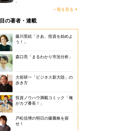
一覧を見る
目の著者・連載
藤川里絵「さあ、投資を始めよ
う！」
森口亮「まるわかり市況分析」
大前研一「ビジネス新大陸」の
歩き方
投資ノウハウ満載コミック「俺
がカブ番長！」
戸松信博の明日の爆騰株を探
せ！