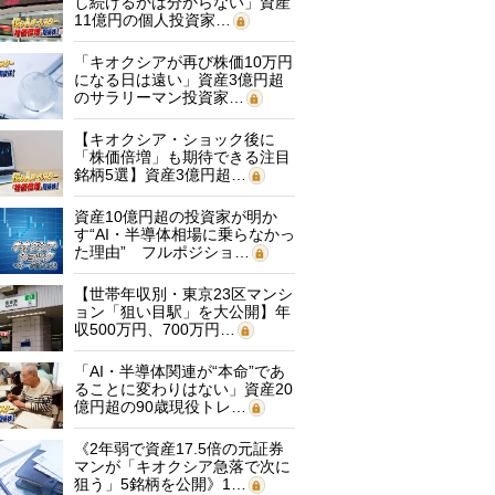
し続けるかは分からない」資産
11億円の個人投資家…
「キオクシアが再び株価10万円
になる日は遠い」資産3億円超
のサラリーマン投資家…
【キオクシア・ショック後に
「株価倍増」も期待できる注目
銘柄5選】資産3億円超…
資産10億円超の投資家が明か
す“AI・半導体相場に乗らなかっ
た理由” フルポジショ…
【世帯年収別・東京23区マンシ
ョン「狙い目駅」を大公開】年
収500万円、700万円…
「AI・半導体関連が“本命”であ
ることに変わりはない」資産20
億円超の90歳現役トレ…
《2年弱で資産17.5倍の元証券
マンが「キオクシア急落で次に
狙う」5銘柄を公開》1…