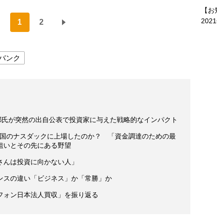
【お
202
1
2
バンク
麻耶氏が突然の出自公表で投資家に与えた戦略的なインパクト
く米国のナスダックに上場したのか？ 「資金調達のための最
狙いとその先にある野望
さんは投資に向かない人」
ンスの違い「ビジネス」か「常勝」か
フォン日本法人買収」を振り返る