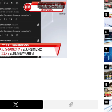
もっと見る
arrow_forward_ios
5
6
7
8
Mute
9
10