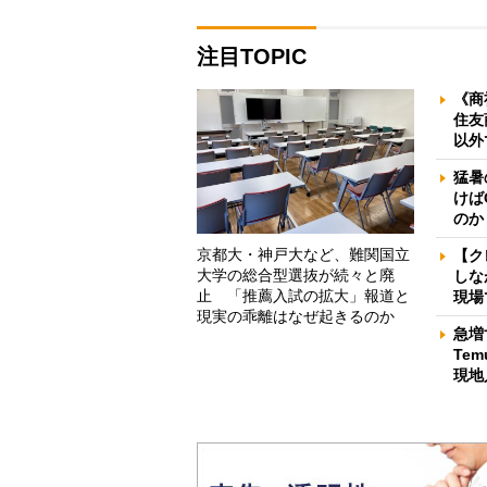
注目TOPIC
《商
住友
以外
猛暑
けば
のか
京都大・神戸大など、難関国立
【ク
大学の総合型選抜が続々と廃
しな
止 「推薦入試の拡大」報道と
現場
現実の乖離はなぜ起きるのか
急増
Te
現地