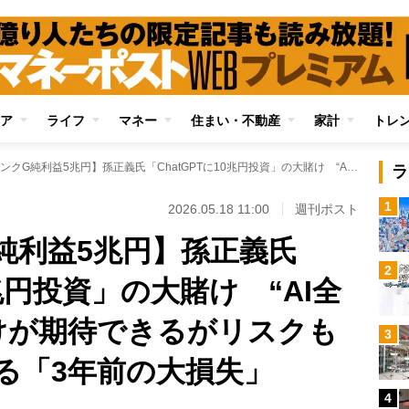
ア
ライフ
マネー
住まい・不動産
家計
トレ
【ソフトバンクG純利益5兆円】孫正義氏「ChatGPTに10兆円投資」の大賭け “AI全振り”は巨額の儲けが期待できるがリスクも肥大化 想起される「3年前の大損失」
ラ
1
2026.05.18 11:00
週刊ポスト
純利益5兆円】孫正義氏
2
0兆円投資」の大賭け “AI全
けが期待できるがリスクも
3
る「3年前の大損失」
4