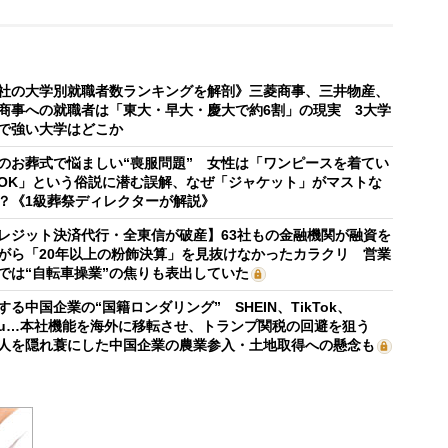
社の大学別就職者数ランキングを解剖》三菱商事、三井物産、
商事への就職者は「東大・早大・慶大で約6割」の現実 3大学
で強い大学はどこか
のお葬式で悩ましい“喪服問題” 女性は「ワンピースを着てい
OK」という俗説に潜む誤解、なぜ「ジャケット」がマストな
？《1級葬祭ディレクターが解説》
レジット決済代行・全東信が破産】63社もの金融機関が融資を
がら「20年以上の粉飾決算」を見抜けなかったカラクリ 営業
では“自転車操業”の焦りも表出していた
する中国企業の“国籍ロンダリング” SHEIN、TikTok、
mu…本社機能を海外に移転させ、トランプ関税の回避を狙う
人を隠れ蓑にした中国企業の農業参入・土地取得への懸念も