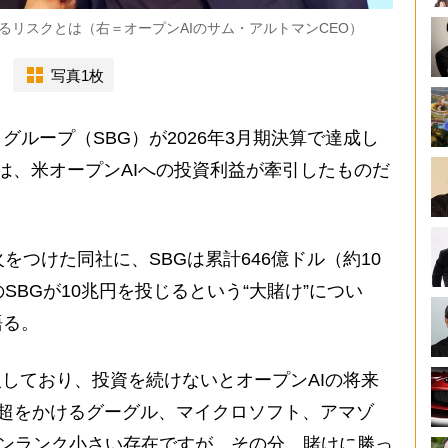
るリスクとは（右＝オープンAIのサム・アルトマンCEO）
写真1枚
ループ（SBG）が2026年3月期決算で達成し
は、米オープンAIへの投資利益が牽引したものだ
に火をつけた同社に、SBGは累計646億ドル（約10
SBGが10兆円を投じるという“大賭け”につい
語る。
入しており、投資を続けないとオープンAIの将来
兆円超をかけるグーグル、マイクロソフト、アマゾ
ワンランク小さい存在ですが、その分、賭けに勝っ