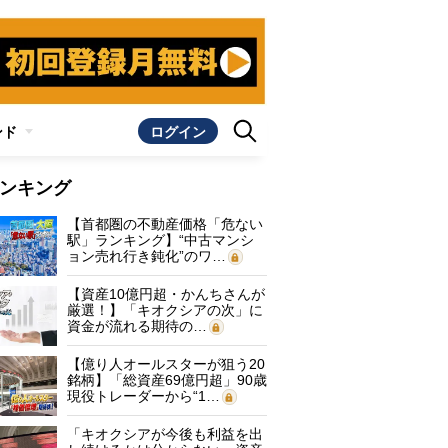
ンド
ログイン
ンキング
【首都圏の不動産価格「危ない
駅」ランキング】“中古マンシ
ョン売れ行き鈍化”のワ…
【資産10億円超・かんちさんが
厳選！】「キオクシアの次」に
資金が流れる期待の…
【億り人オールスターが狙う20
銘柄】「総資産69億円超」90歳
現役トレーダーから“1…
「キオクシアが今後も利益を出