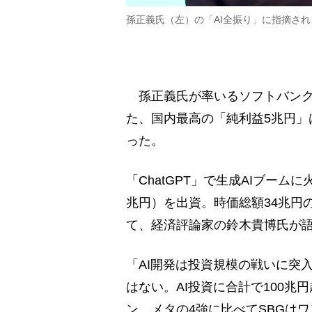
孫正義氏（左）の「AI全振り」に指摘され
孫正義氏が率いるソフトバンクグ
た、国内最高の「純利益5兆円」
った。
「ChatGPT」で生成AIブーム
兆円）を出資。時価総額34兆円の
て、経済評論家の鈴木貴博氏が
「AI開発は投資規模の戦いに突
はない。AI投資に合計で100
ン、メタの4強に比べてSBGは