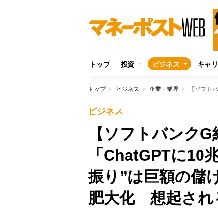
トップ
投資
ビジネス
キャリ
トップ
ビジネス
企業・業界
ビジネス
【ソフトバンクG
「ChatGPTに1
振り”は巨額の儲
肥大化 想起され