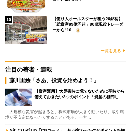
【億り人オールスターが狙う20銘柄】
10
「総資産69億円超」90歳現役トレーダ
ーから“10…
一覧を見る
注目の著者・連載
藤川里絵「さあ、投資を始めよう！」
【資産運用】大災害時に慌てないために平時から
備えておきたい3つのポイント「資産の棚卸し…
大規模な災害が起きると、株式市場が大きく動いたり、取引環
境が不安定になったりすることがある。一方…
5年ぶり改訂の「CGコード」、何が変わったのかポイントを解