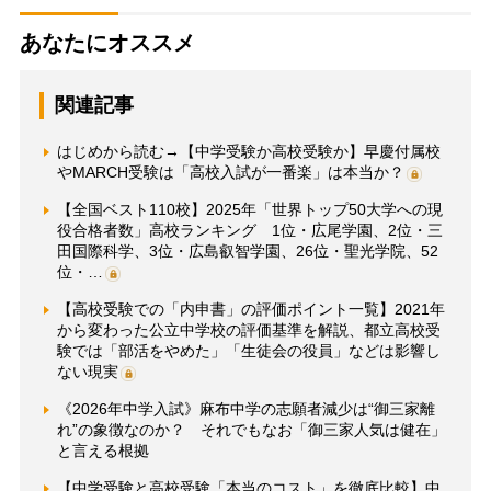
あなたにオススメ
関連記事
はじめから読む→【中学受験か高校受験か】早慶付属校
やMARCH受験は「高校入試が一番楽」は本当か？
【全国ベスト110校】2025年「世界トップ50大学への現
役合格者数」高校ランキング 1位・広尾学園、2位・三
田国際科学、3位・広島叡智学園、26位・聖光学院、52
位・…
【高校受験での「内申書」の評価ポイント一覧】2021年
から変わった公立中学校の評価基準を解説、都立高校受
験では「部活をやめた」「生徒会の役員」などは影響し
ない現実
《2026年中学入試》麻布中学の志願者減少は“御三家離
れ”の象徴なのか？ それでもなお「御三家人気は健在」
と言える根拠
【中学受験と高校受験「本当のコスト」を徹底比較】中