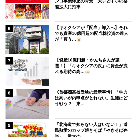
ンコ事業停止の背景 大手と中小の格
差拡大に拍車…
【キオクシアが「配当」導入へ】それ
6
でも資産10億円超の配当株投資の達人
が「買う…
【資産10億円超・かんちさんが厳
7
選！】「キオクシアの次」に資金が流
れる期待の高…
《首都圏高校受験の最新事情》「学力
8
は高いが内申点がとれない」生徒はど
う戦う？ 東…
「北海道で知らない人はいない！」道
9
民熱愛のカップ焼きそば「やきそば弁
当」、最大の…