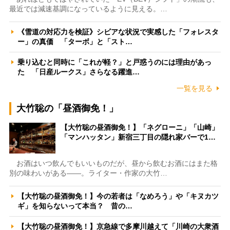
最近では減速基調になっているように見える。…
《雪道の対応力を検証》シビアな状況で実感した「フォレスタ
ー」の真価 「ターボ」と「スト…
乗り込むと同時に「これが軽？」と戸惑うのには理由があっ
た 「日産ルークス」さらなる躍進…
一覧を見る
大竹聡の「昼酒御免！」
【大竹聡の昼酒御免！】「ネグローニ」「山崎」
「マンハッタン」新宿三丁目の隠れ家バーで1…
お酒はいつ飲んでもいいものだが、昼から飲むお酒にはまた格
別の味わいがある――。ライター・作家の大竹…
【大竹聡の昼酒御免！】今の若者は「なめろう」や「キヌカツ
ギ」を知らないって本当？ 昔の…
【大竹聡の昼酒御免！】京急線で多摩川越えて「川崎の大衆酒