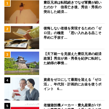
豊臣兄弟は転戦続きでなぜ軍費が続い
1
たのか？ 信長亡き後、秀吉・秀長の
突出した経済…
後悔しない老後を実現するための「ゼ
2
ロ活」の極意 「思い入れある品こそ
早めに手放す…
【天下統一を見据えた豊臣兄弟の経済
3
政策】秀吉が弟・秀長を紀伊に転封し
た納得の事情…
資産をゼロにして最期を迎える「ゼロ
4
活」、年代別・計画的にお金を使うポ
イント 6…
老舗遊技機メーカー・豊丸産業がパチ
5