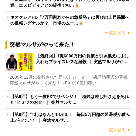
運 エヌビディアとの提携でAI…
キオクシアHD「7万円割れからの急反発」は再びの上昇局面へ
の反転シグナルか？ 市場のムー…
一覧を見る
突然マルサがやって来た！
【最終回】1億6000万円の負債と引き換えに手に
入れたプライスレスな経験 ｜ 突然マルサがや…
2009年12月に発行された元FXトレーダー・磯貝清明氏の著書
『突然マルサがやって来た！～FXで10億円稼い…
【第9回】もう一度FXでリベンジ！ 種銭は差し押さえを免れ
た”ヒミツのお金” ｜ 突然マルサ…
【第8回】年利はなんと14.6％！ 毎日5万円超の延滞税が積み
上がっていく ｜ 突然マルサ…
一覧を見る