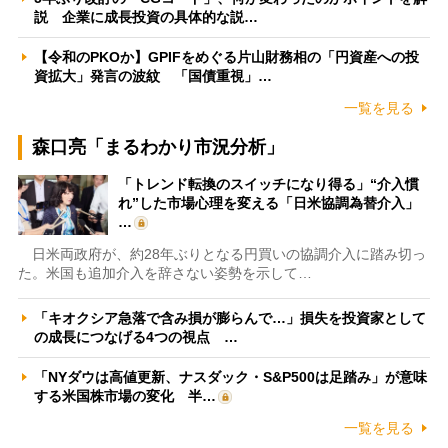
説 企業に成長投資の具体的な説…
【令和のPKOか】GPIFをめぐる片山財務相の「円資産への投
資拡大」発言の波紋 「国債重視」…
一覧を見る
森口亮「まるわかり市況分析」
「トレンド転換のスイッチになり得る」“介入慣
れ”した市場心理を変える「日米協調為替介入」
…
日米両政府が、約28年ぶりとなる円買いの協調介入に踏み切っ
た。米国も追加介入を辞さない姿勢を示して…
「キオクシア急落で含み損が膨らんで…」損失を投資家として
の成長につなげる4つの視点 …
「NYダウは高値更新、ナスダック・S&P500は足踏み」が意味
する米国株市場の変化 半…
一覧を見る