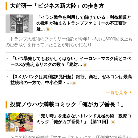
大前研一「ビジネス新大陸」の歩き方
「イラン戦争を利用して儲けている」利益相反と
の批判が強まるトランプファミリーの不正蓄財
疑…
トランプ大統領のファミリー信託が今年1～3月に3000回以上も
の証券取引を行っていたことが明らかになり…
「いつ暴発してもおかしくはない」イーロン・マスク氏とスペ
ースXが抱えるリスクの数々「絶対…
【3メガバンクは純利益5兆円超】銀行、商社、ゼネコンは最高
益続出の一方で、中小企業・…
一覧を見る
投資ノウハウ満載コミック「俺がカブ番長！」
「売り時」を逃さないトレンド見極め術 投資コ
ミック「俺がカブ番長！」【第11回】
かつて投資情報雑誌「マネーポスト」にて、圧倒的な情報量が