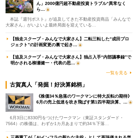
ん」2000億円超不動産投資トラブル“異常なく
ら…
本誌『週刊ポスト』が追及してきた不動産投資商品「みんなで
大家さん」がいよいよ最終局面を迎えている…
【独走スクープ・みんなで大家さん】二転三転した“成田プロ
ジェクト”の計画変更の裏で起き…
【追及スクープ・みんなで大家さん】独占入手“内部議事録”で
明かされる柳瀬健一・代表の思…
一覧を見る
古賀真人「発掘！好決算銘柄」
《株価34％急落のワークマンに特大反転の期待》
6月の売上低迷を吹き飛ばす第1四半期決算、…
6月3日に8330円をつけたワークマン（東証スタンダード・
7564）の株価は、わずか1カ月あまりで約34％下落…
三菱重工が「AIインフラの新たな主役」として再評価される気