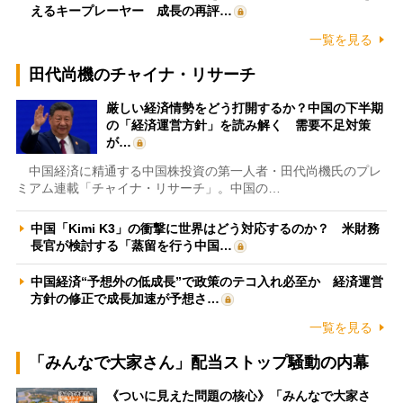
えるキープレーヤー 成長の再評…
一覧を見る
田代尚機のチャイナ・リサーチ
厳しい経済情勢をどう打開するか？中国の下半期
の「経済運営方針」を読み解く 需要不足対策
が…
中国経済に精通する中国株投資の第一人者・田代尚機氏のプレ
ミアム連載「チャイナ・リサーチ」。中国の…
中国「Kimi K3」の衝撃に世界はどう対応するのか？ 米財務
長官が検討する「蒸留を行う中国…
中国経済“予想外の低成長”で政策のテコ入れ必至か 経済運営
方針の修正で成長加速が予想さ…
一覧を見る
「みんなで大家さん」配当ストップ騒動の内幕
《ついに見えた問題の核心》「みんなで大家さ