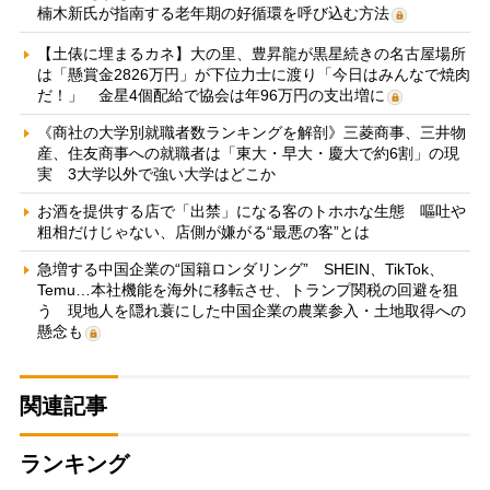
楠木新氏が指南する老年期の好循環を呼び込む方法
【土俵に埋まるカネ】大の里、豊昇龍が黒星続きの名古屋場所
は「懸賞金2826万円」が下位力士に渡り「今日はみんなで焼肉
だ！」 金星4個配給で協会は年96万円の支出増に
《商社の大学別就職者数ランキングを解剖》三菱商事、三井物
産、住友商事への就職者は「東大・早大・慶大で約6割」の現
実 3大学以外で強い大学はどこか
お酒を提供する店で「出禁」になる客のトホホな生態 嘔吐や
粗相だけじゃない、店側が嫌がる“最悪の客”とは
急増する中国企業の“国籍ロンダリング” SHEIN、TikTok、
Temu…本社機能を海外に移転させ、トランプ関税の回避を狙
う 現地人を隠れ蓑にした中国企業の農業参入・土地取得への
懸念も
関連記事
ランキング