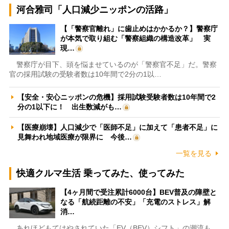
河合雅司「人口減少ニッポンの活路」
【「警察官離れ」に歯止めはかかるか？】警察庁
が本気で取り組む「警察組織の構造改革」 実
現…
警察庁が目下、頭を悩ませているのが「警察官不足」だ。警察
官の採用試験の受験者数は10年間で2分の1以…
【安全・安心ニッポンの危機】採用試験受験者数は10年間で2
分の1以下に！ 出生数減がも…
【医療崩壊】人口減少で「医師不足」に加えて「患者不足」に
見舞われ地域医療が限界に 今後…
一覧を見る
快適クルマ生活 乗ってみた、使ってみた
【4ヶ月間で受注累計6000台】BEV普及の障壁と
なる「航続距離の不安」「充電のストレス」解
消…
あれほどもてはやされていた「EV（BEV）シフト」の潮流も、