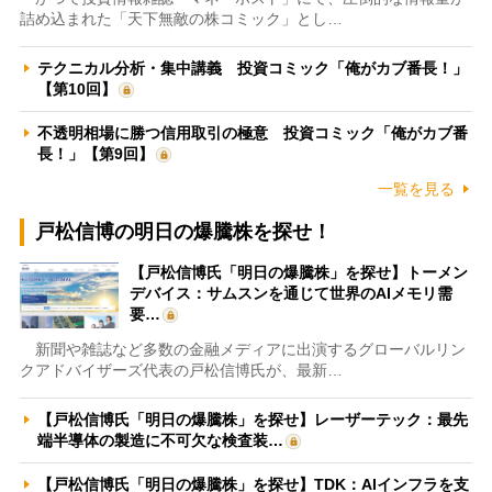
詰め込まれた「天下無敵の株コミック」とし…
テクニカル分析・集中講義 投資コミック「俺がカブ番長！」
【第10回】
不透明相場に勝つ信用取引の極意 投資コミック「俺がカブ番
長！」【第9回】
一覧を見る
戸松信博の明日の爆騰株を探せ！
【戸松信博氏「明日の爆騰株」を探せ】トーメン
デバイス：サムスンを通じて世界のAIメモリ需
要…
新聞や雑誌など多数の金融メディアに出演するグローバルリン
クアドバイザーズ代表の戸松信博氏が、最新…
【戸松信博氏「明日の爆騰株」を探せ】レーザーテック：最先
端半導体の製造に不可欠な検査装…
【戸松信博氏「明日の爆騰株」を探せ】TDK：AIインフラを支