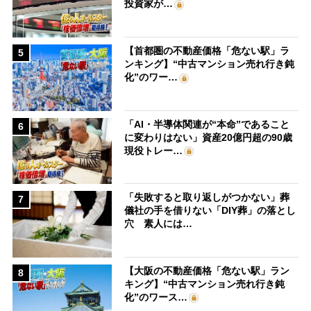
投資家が…
【首都圏の不動産価格「危ない駅」ラ
5
ンキング】“中古マンション売れ行き鈍
化”のワー…
「AI・半導体関連が“本命”であること
6
に変わりはない」資産20億円超の90歳
現役トレー…
「失敗すると取り返しがつかない」葬
7
儀社の手を借りない「DIY葬」の落とし
穴 素人には…
【大阪の不動産価格「危ない駅」ラン
8
キング】“中古マンション売れ行き鈍
化”のワース…