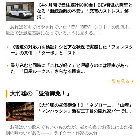
【4ヶ月間で受注累計6000台】BEV普及の障壁と
なる「航続距離の不安」「充電のストレス」解
消…
あれほどもてはやされていた「EV（BEV）シフト」の潮流も、
最近では減速基調になっているように見える。…
《雪道の対応力を検証》シビアな状況で実感した「フォレスタ
ー」の真価 「ターボ」と「スト…
乗り込むと同時に「これが軽？」と戸惑うのには理由があっ
た 「日産ルークス」さらなる躍進…
一覧を見る
大竹聡の「昼酒御免！」
【大竹聡の昼酒御免！】「ネグローニ」「山崎」
「マンハッタン」新宿三丁目の隠れ家バーで1…
お酒はいつ飲んでもいいものだが、昼から飲むお酒にはまた格
別の味わいがある――。ライター・作家の大竹…