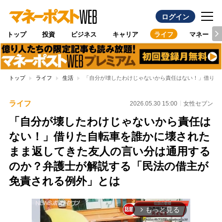
ログイン
トップ
投資
ビジネス
キャリア
ライフ
マネー
トップ
ライフ
生活
「自分が壊したわけじゃないから責任はない！」借りた
ライフ
2026.05.30 15:00
女性セブン
「自分が壊したわけじゃないから責任は
ない！」借りた自転車を誰かに壊された
まま返してきた友人の言い分は通用する
のか？弁護士が解説する「民法の借主が
免責される例外」とは
もっと見る
arrow_forward_ios