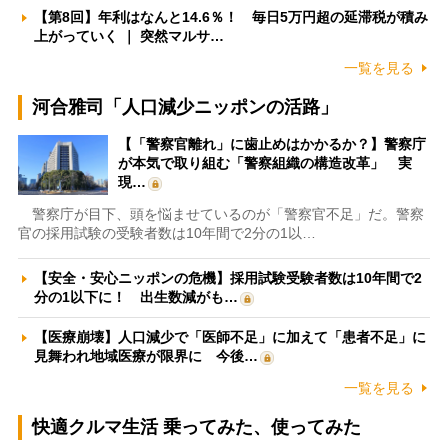
【第8回】年利はなんと14.6％！ 毎日5万円超の延滞税が積み
上がっていく ｜ 突然マルサ…
一覧を見る
河合雅司「人口減少ニッポンの活路」
【「警察官離れ」に歯止めはかかるか？】警察庁
が本気で取り組む「警察組織の構造改革」 実
現…
警察庁が目下、頭を悩ませているのが「警察官不足」だ。警察
官の採用試験の受験者数は10年間で2分の1以…
【安全・安心ニッポンの危機】採用試験受験者数は10年間で2
分の1以下に！ 出生数減がも…
【医療崩壊】人口減少で「医師不足」に加えて「患者不足」に
見舞われ地域医療が限界に 今後…
一覧を見る
快適クルマ生活 乗ってみた、使ってみた