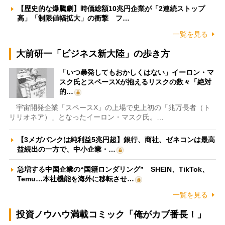
【歴史的な爆騰劇】時価総額10兆円企業が「2連続ストップ
高」「制限値幅拡大」の衝撃 フ…
一覧を見る
大前研一「ビジネス新大陸」の歩き方
「いつ暴発してもおかしくはない」イーロン・マ
スク氏とスペースXが抱えるリスクの数々「絶対
的…
宇宙開発企業「スペースX」の上場で史上初の「兆万長者（ト
リリオネア）」となったイーロン・マスク氏。…
【3メガバンクは純利益5兆円超】銀行、商社、ゼネコンは最高
益続出の一方で、中小企業・…
急増する中国企業の“国籍ロンダリング” SHEIN、TikTok、
Temu…本社機能を海外に移転させ…
一覧を見る
投資ノウハウ満載コミック「俺がカブ番長！」