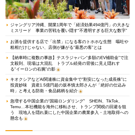
ジャングリア沖縄、開業1周年で「経済効果494億円」の大きな
ミスリード 事業の苦戦を覆い隠す“不透明すぎる巨大な数字”
お酒を提供する店で「出禁」になる客のトホホな生態 嘔吐や
粗相だけじゃない、店側が嫌がる“最悪の客”とは
【納車時に複数の事故】テスラジャパン“多額のEV補助金”で注
文殺到、現場は大混乱 トラブル続発の背後に見え隠れす
る“イーロンの右腕”の影
キオクシアなどAI関連株に資金集中で“割安になった成長株”に
投資妙味 資産1.5億円超の坂本慎太郎さんが「絶好の仕込み
時」と考える防衛・食品銘柄を紹介
急増する中国企業の“国籍ロンダリング” SHEIN、TikTok、
Temu…本社機能を海外に移転させ、トランプ関税の回避を狙
う 現地人を隠れ蓑にした中国企業の農業参入・土地取得への
懸念も