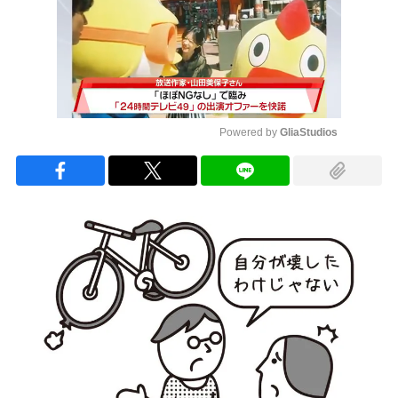
Powered by 
GliaStudios
Mute