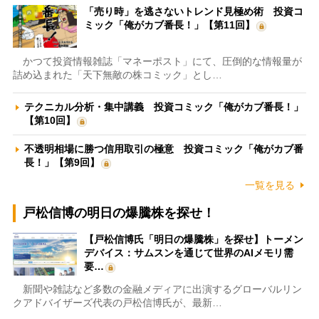
「売り時」を逃さないトレンド見極め術 投資コ
ミック「俺がカブ番長！」【第11回】
かつて投資情報雑誌「マネーポスト」にて、圧倒的な情報量が
詰め込まれた「天下無敵の株コミック」とし…
テクニカル分析・集中講義 投資コミック「俺がカブ番長！」
【第10回】
不透明相場に勝つ信用取引の極意 投資コミック「俺がカブ番
長！」【第9回】
一覧を見る
戸松信博の明日の爆騰株を探せ！
【戸松信博氏「明日の爆騰株」を探せ】トーメン
デバイス：サムスンを通じて世界のAIメモリ需
要…
新聞や雑誌など多数の金融メディアに出演するグローバルリン
クアドバイザーズ代表の戸松信博氏が、最新…