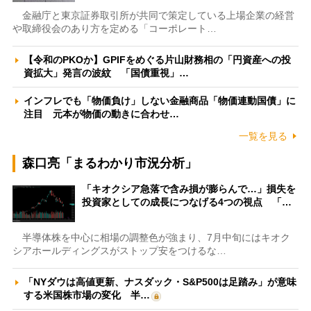
金融庁と東京証券取引所が共同で策定している上場企業の経営
や取締役会のあり方を定める「コーポレート…
【令和のPKOか】GPIFをめぐる片山財務相の「円資産への投
資拡大」発言の波紋 「国債重視」…
インフレでも「物価負け」しない金融商品「物価連動国債」に
注目 元本が物価の動きに合わせ…
一覧を見る
森口亮「まるわかり市況分析」
「キオクシア急落で含み損が膨らんで…」損失を
投資家としての成長につなげる4つの視点 「…
半導体株を中心に相場の調整色が強まり、7月中旬にはキオク
シアホールディングスがストップ安をつけるな…
「NYダウは高値更新、ナスダック・S&P500は足踏み」が意味
する米国株市場の変化 半…