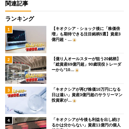
関連記事
ランキング
【キオクシア・ショック後に「株価倍
1
増」も期待できる注目銘柄5選】資産3
億円超・…
【億り人オールスターが狙う20銘柄】
2
「総資産69億円超」90歳現役トレーダ
ーから“10…
「キオクシアが再び株価10万円になる
3
日は遠い」資産3億円超のサラリーマン
投資家が…
「キオクシアが今後も利益を出し続け
4
るかは分からない」資産11億円の個人