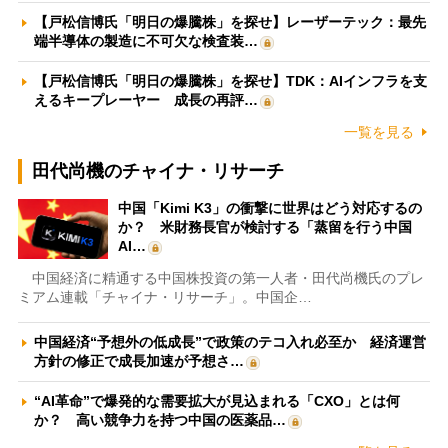
【戸松信博氏「明日の爆騰株」を探せ】レーザーテック：最先
端半導体の製造に不可欠な検査装…
【戸松信博氏「明日の爆騰株」を探せ】TDK：AIインフラを支
えるキープレーヤー 成長の再評…
一覧を見る
田代尚機のチャイナ・リサーチ
中国「Kimi K3」の衝撃に世界はどう対応するの
か？ 米財務長官が検討する「蒸留を行う中国
AI…
中国経済に精通する中国株投資の第一人者・田代尚機氏のプレ
ミアム連載「チャイナ・リサーチ」。中国企…
中国経済“予想外の低成長”で政策のテコ入れ必至か 経済運営
方針の修正で成長加速が予想さ…
“AI革命”で爆発的な需要拡大が見込まれる「CXO」とは何
か？ 高い競争力を持つ中国の医薬品…