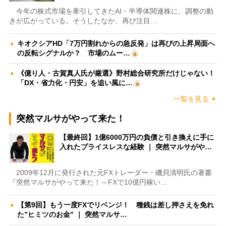
今年の株式市場を牽引してきたAI・半導体関連株に、調整の動
きが広がっている。そうしたなか、再び注目…
キオクシアHD「7万円割れからの急反発」は再びの上昇局面へ
の反転シグナルか？ 市場のムー…
《億り人・古賀真人氏が厳選》野村総合研究所だけじゃない！
「DX・省力化・円安」を追い風に…
一覧を見る
突然マルサがやって来た！
【最終回】1億6000万円の負債と引き換えに手に
入れたプライスレスな経験 ｜ 突然マルサがや…
2009年12月に発行された元FXトレーダー・磯貝清明氏の著書
『突然マルサがやって来た！～FXで10億円稼い…
【第9回】もう一度FXでリベンジ！ 種銭は差し押さえを免れ
た”ヒミツのお金” ｜ 突然マルサ…