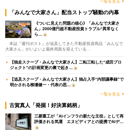
一覧を見る
「みんなで大家さん」配当ストップ騒動の内幕
《ついに見えた問題の核心》「みんなで大家さ
ん」2000億円超不動産投資トラブル“異常なく
ら…
本誌『週刊ポスト』が追及してきた不動産投資商品「みんなで
大家さん」がいよいよ最終局面を迎えている…
【独走スクープ・みんなで大家さん】二転三転した“成田プロ
ジェクト”の計画変更の裏で起き…
【追及スクープ・みんなで大家さん】独占入手“内部議事録”で
明かされる柳瀬健一・代表の思…
一覧を見る
古賀真人「発掘！好決算銘柄」
三菱重工が「AIインフラの新たな主役」として再
評価される気運 エヌビディアとの提携でAIデ…