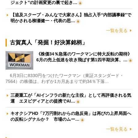
ジェクト”の計画変更の裏で起き…
【追及スクープ・みんなで大家さん】独占入手“内部議事録”で
明かされる柳瀬健一・代表の思…
一覧を見る
古賀真人「発掘！好決算銘柄」
《株価34％急落のワークマンに特大反転の期待》
6月の売上低迷を吹き飛ばす第1四半期決算、…
6月3日に8330円をつけたワークマン（東証スタンダード・
7564）の株価は、わずか1カ月あまりで約34％下落…
三菱重工が「AIインフラの新たな主役」として再評価される気
運 エヌビディアとの提携でAI…
キオクシアHD「7万円割れからの急反発」は再びの上昇局面へ
の反転シグナルか？ 市場のムー…
一覧を見る