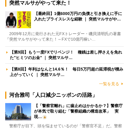
突然マルサがやって来た！
【最終回】1億6000万円の負債と引き換えに手に
入れたプライスレスな経験 ｜ 突然マルサがや…
2009年12月に発行された元FXトレーダー・磯貝清明氏の著書
『突然マルサがやって来た！～FXで10億円稼い…
【第9回】もう一度FXでリベンジ！ 種銭は差し押さえを免れ
た”ヒミツのお金” ｜ 突然マルサ…
【第8回】年利はなんと14.6％！ 毎日5万円超の延滞税が積み
上がっていく ｜ 突然マルサ…
一覧を見る
河合雅司「人口減少ニッポンの活路」
【「警察官離れ」に歯止めはかかるか？】警察庁
が本気で取り組む「警察組織の構造改革」 実
現…
警察庁が目下、頭を悩ませているのが「警察官不足」だ。警察