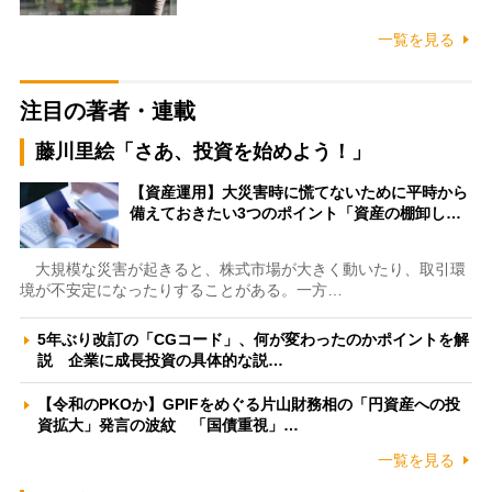
一覧を見る
注目の著者・連載
藤川里絵「さあ、投資を始めよう！」
【資産運用】大災害時に慌てないために平時から
備えておきたい3つのポイント「資産の棚卸し…
大規模な災害が起きると、株式市場が大きく動いたり、取引環
境が不安定になったりすることがある。一方…
5年ぶり改訂の「CGコード」、何が変わったのかポイントを解
説 企業に成長投資の具体的な説…
【令和のPKOか】GPIFをめぐる片山財務相の「円資産への投
資拡大」発言の波紋 「国債重視」…
一覧を見る