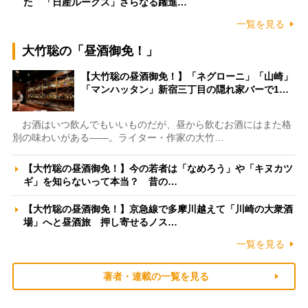
た 「日産ルークス」さらなる躍進…
一覧を見る
大竹聡の「昼酒御免！」
【大竹聡の昼酒御免！】「ネグローニ」「山崎」
「マンハッタン」新宿三丁目の隠れ家バーで1…
お酒はいつ飲んでもいいものだが、昼から飲むお酒にはまた格
別の味わいがある――。ライター・作家の大竹…
【大竹聡の昼酒御免！】今の若者は「なめろう」や「キヌカツ
ギ」を知らないって本当？ 昔の…
【大竹聡の昼酒御免！】京急線で多摩川越えて「川崎の大衆酒
場」へと昼酒旅 押し寄せるノス…
一覧を見る
著者・連載の一覧を見る