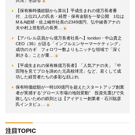
兵法」を語る
【保有株時価総額から算出】平成生まれの億万長者番
付、上位21人の氏名・経歴・保有金額を一挙公開 1位は
M＆A総研・佐上峻作社長の2349億円、弘中綾香アナの
夫や村上世彰氏の長男…
【アパレル店員から億万長者社長へ】toridori・中山貴之
CEO（36）が語る「インフルエンサーマーケティング」
成功のカギ フォロワー数よりもニッチな領域で「深く
刺さる」ことが重…
【平成生まれの保有株億万長者】「人気アナの夫」「中
田翔を見てプロを諦めた元高校球児」など、若くして成
功した経営者たちの多彩な顔ぶれ
保有時価総額が一時100億円を超えたスタートアップ創業
者が実感する“グロース市場の地殻変動” 投資先選びで失
敗しないための鉄則とは【アイデミー創業者・石川聡彦
氏インタビュ…
注目TOPIC