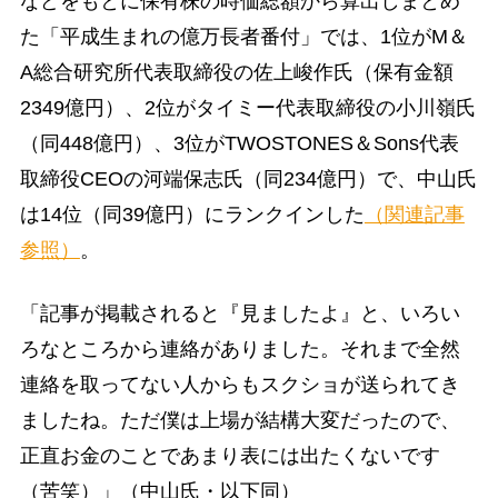
などをもとに保有株の時価総額から算出しまとめ
た「平成生まれの億万長者番付」では、1位がM＆
A総合研究所代表取締役の佐上峻作氏（保有金額
2349億円）、2位がタイミー代表取締役の小川嶺氏
（同448億円）、3位がTWOSTONES＆Sons代表
取締役CEOの河端保志氏（同234億円）で、中山氏
は14位（同39億円）にランクインした
（関連記事
参照）
。
「記事が掲載されると『見ましたよ』と、いろい
ろなところから連絡がありました。それまで全然
連絡を取ってない人からもスクショが送られてき
ましたね。ただ僕は上場が結構大変だったので、
正直お金のことであまり表には出たくないです
（苦笑）」（中山氏・以下同）