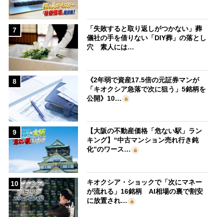
「失敗すると取り返しがつかない」葬
7
儀社の手を借りない「DIY葬」の落とし
穴 素人には…
《2年弱で資産17.5倍の元証券マンが
8
「キオクシア急落で次に狙う」5銘柄を
公開》10…
【大阪の不動産価格「危ない駅」ラン
9
キング】“中古マンション売れ行き鈍
化”のワース…
キオクシア・ショックで「次にマネー
10
が流れる」16銘柄 AI相場の裏で割安
に放置され…