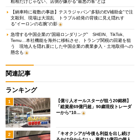
粗相だけじゃない、店側が嫌がる“最悪の客”とは
【納車時に複数の事故】テスラジャパン“多額のEV補助金”で注
文殺到、現場は大混乱 トラブル続発の背後に見え隠れす
る“イーロンの右腕”の影
急増する中国企業の“国籍ロンダリング” SHEIN、TikTok、
Temu…本社機能を海外に移転させ、トランプ関税の回避を狙
う 現地人を隠れ蓑にした中国企業の農業参入・土地取得への
懸念も
関連記事
ランキング
【億り人オールスターが狙う20銘柄】
1
「総資産69億円超」90歳現役トレーダ
ーから“10…
「キオクシアが今後も利益を出し続け
2
るかは分からない」資産11億円の個人