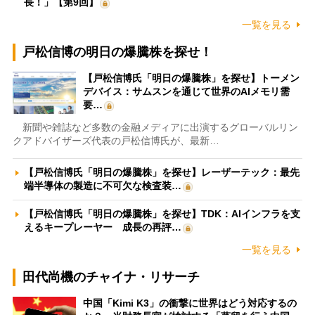
長！」【第9回】
一覧を見る
戸松信博の明日の爆騰株を探せ！
【戸松信博氏「明日の爆騰株」を探せ】トーメン
デバイス：サムスンを通じて世界のAIメモリ需
要…
新聞や雑誌など多数の金融メディアに出演するグローバルリン
クアドバイザーズ代表の戸松信博氏が、最新…
【戸松信博氏「明日の爆騰株」を探せ】レーザーテック：最先
端半導体の製造に不可欠な検査装…
【戸松信博氏「明日の爆騰株」を探せ】TDK：AIインフラを支
えるキープレーヤー 成長の再評…
一覧を見る
田代尚機のチャイナ・リサーチ
中国「Kimi K3」の衝撃に世界はどう対応するの