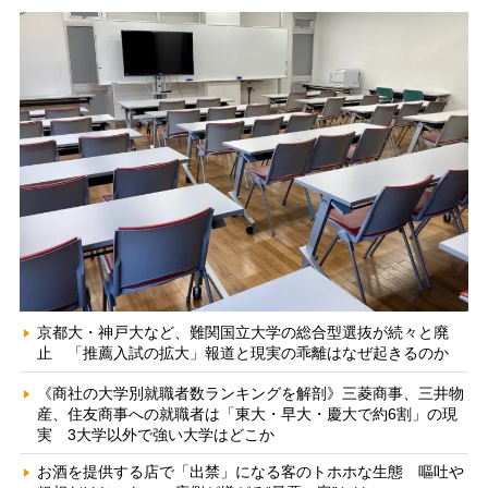
京都大・神戸大など、難関国立大学の総合型選抜が続々と廃
止 「推薦入試の拡大」報道と現実の乖離はなぜ起きるのか
《商社の大学別就職者数ランキングを解剖》三菱商事、三井物
産、住友商事への就職者は「東大・早大・慶大で約6割」の現
実 3大学以外で強い大学はどこか
お酒を提供する店で「出禁」になる客のトホホな生態 嘔吐や