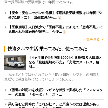
官の採用試験の受験者数は10年間で2分の1以…
【安全・安心ニッポンの危機】採用試験受験者数は10年間で2
分の1以下に！ 出生数減がも…
【医療崩壊】人口減少で「医師不足」に加えて「患者不足」に
見舞われ地域医療が限界に 今後…
一覧を見る
快適クルマ生活 乗ってみた、使ってみた
【4ヶ月間で受注累計6000台】BEV普及の障壁と
なる「航続距離の不安」「充電のストレス」解
消…
あれほどもてはやされていた「EV（BEV）シフト」の潮流も、
最近では減速基調になっているように見える。…
《雪道の対応力を検証》シビアな状況で実感した「フォレスタ
ー」の真価 「ターボ」と「スト…
乗り込むと同時に「これが軽？」と戸惑うのには理由があっ