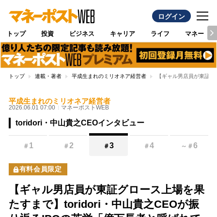
ログイン
トップ
投資
ビジネス
キャリア
ライフ
マネー
トップ
連載・著者
平成生まれのミリオネア経営者
【ギャル男店員が東証グロ
平成生まれのミリオネア経営者
2026.06.01 07:00
マネーポストWEB
toridori・中山貴之CEOインタビュー
1
2
3
4
6
＃
＃
＃
＃
～
＃
有料会員限定
【ギャル男店員が東証グロース上場を果
たすまで】toridori・中山貴之CEOが振