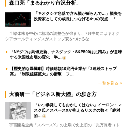
森口亮「まるわかり市況分析」
「キオクシア急落で含み損が膨らんで…」損失を
投資家としての成長につなげる4つの視点 「…
半導体株を中心に相場の調整色が強まり、7月中旬にはキオク
シアホールディングスがストップ安をつけるな…
「NYダウは高値更新、ナスダック・S&P500は足踏み」が意味
する米国株市場の変化 半…
【歴史的な爆騰劇】時価総額10兆円企業が「2連続ストップ
高」「制限値幅拡大」の衝撃 フ…
一覧を見る
大前研一「ビジネス新大陸」の歩き方
「いつ暴発してもおかしくはない」イーロン・マ
スク氏とスペースXが抱えるリスクの数々「絶対
的…
宇宙開発企業「スペースX」の上場で史上初の「兆万長者（ト