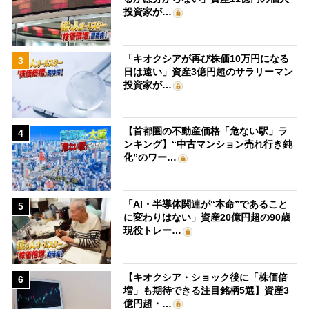
投資家が…
「キオクシアが再び株価10万円になる
3
日は遠い」資産3億円超のサラリーマン
投資家が…
【首都圏の不動産価格「危ない駅」ラ
4
ンキング】“中古マンション売れ行き鈍
化”のワー…
「AI・半導体関連が“本命”であること
5
に変わりはない」資産20億円超の90歳
現役トレー…
【キオクシア・ショック後に「株価倍
6
増」も期待できる注目銘柄5選】資産3
億円超・…