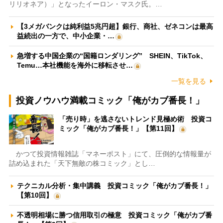
リリオネア）」となったイーロン・マスク氏。…
【3メガバンクは純利益5兆円超】銀行、商社、ゼネコンは最高
益続出の一方で、中小企業・…
急増する中国企業の“国籍ロンダリング” SHEIN、TikTok、
Temu…本社機能を海外に移転させ…
一覧を見る
投資ノウハウ満載コミック「俺がカブ番長！」
「売り時」を逃さないトレンド見極め術 投資コ
ミック「俺がカブ番長！」【第11回】
かつて投資情報雑誌「マネーポスト」にて、圧倒的な情報量が
詰め込まれた「天下無敵の株コミック」とし…
テクニカル分析・集中講義 投資コミック「俺がカブ番長！」
【第10回】
不透明相場に勝つ信用取引の極意 投資コミック「俺がカブ番