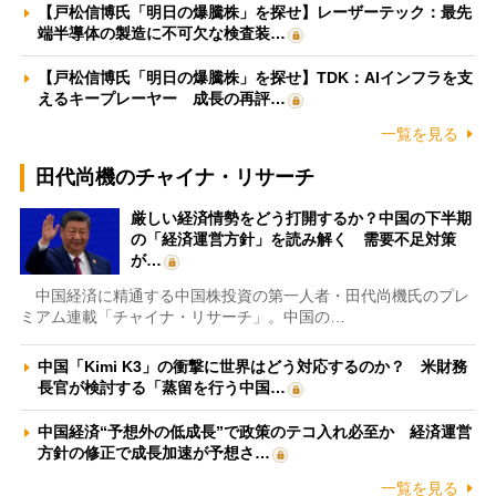
【戸松信博氏「明日の爆騰株」を探せ】レーザーテック：最先
端半導体の製造に不可欠な検査装…
【戸松信博氏「明日の爆騰株」を探せ】TDK：AIインフラを支
えるキープレーヤー 成長の再評…
一覧を見る
田代尚機のチャイナ・リサーチ
厳しい経済情勢をどう打開するか？中国の下半期
の「経済運営方針」を読み解く 需要不足対策
が…
中国経済に精通する中国株投資の第一人者・田代尚機氏のプレ
ミアム連載「チャイナ・リサーチ」。中国の…
中国「Kimi K3」の衝撃に世界はどう対応するのか？ 米財務
長官が検討する「蒸留を行う中国…
中国経済“予想外の低成長”で政策のテコ入れ必至か 経済運営
方針の修正で成長加速が予想さ…
一覧を見る