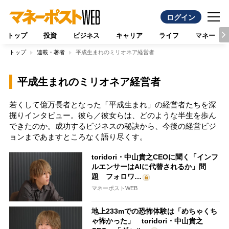
ログイン
トップ
投資
ビジネス
キャリア
ライフ
マネー
トップ
連載・著者
平成生まれのミリオネア経営者
平成生まれのミリオネア経営者
若くして億万長者となった「平成生まれ」の経営者たちを深
掘りインタビュー。彼ら／彼女らは、どのような半生を歩ん
できたのか。成功するビジネスの秘訣から、今後の経営ビジ
ョンまであますところなく語り尽くす。
toridori・中山貴之CEOに聞く「インフ
ルエンサーはAIに代替されるか」問
題 フォロワ…
マネーポストWEB
地上233mでの恐怖体験は「めちゃくち
ゃ怖かった」 toridori・中山貴之