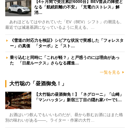
【4ヶ月間で受注累計6000台】BEV普及の障壁と
なる「航続距離の不安」「充電のストレス」解
消…
あれほどもてはやされていた「EV（BEV）シフト」の潮流も、
最近では減速基調になっているように見える。…
《雪道の対応力を検証》シビアな状況で実感した「フォレスタ
ー」の真価 「ターボ」と「スト…
乗り込むと同時に「これが軽？」と戸惑うのには理由があっ
た 「日産ルークス」さらなる躍進…
一覧を見る
大竹聡の「昼酒御免！」
【大竹聡の昼酒御免！】「ネグローニ」「山崎」
「マンハッタン」新宿三丁目の隠れ家バーで1…
お酒はいつ飲んでもいいものだが、昼から飲むお酒にはまた格
別の味わいがある――。ライター・作家の大竹…