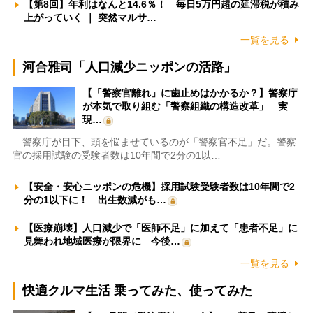
【第8回】年利はなんと14.6％！ 毎日5万円超の延滞税が積み
上がっていく ｜ 突然マルサ…
一覧を見る
河合雅司「人口減少ニッポンの活路」
【「警察官離れ」に歯止めはかかるか？】警察庁
が本気で取り組む「警察組織の構造改革」 実
現…
警察庁が目下、頭を悩ませているのが「警察官不足」だ。警察
官の採用試験の受験者数は10年間で2分の1以…
【安全・安心ニッポンの危機】採用試験受験者数は10年間で2
分の1以下に！ 出生数減がも…
【医療崩壊】人口減少で「医師不足」に加えて「患者不足」に
見舞われ地域医療が限界に 今後…
一覧を見る
快適クルマ生活 乗ってみた、使ってみた