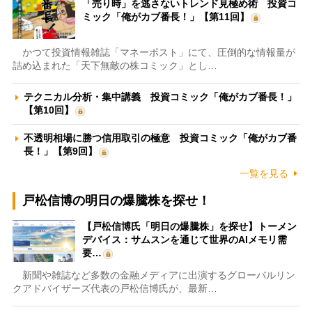
「売り時」を逃さないトレンド見極め術 投資コ
ミック「俺がカブ番長！」【第11回】
かつて投資情報雑誌「マネーポスト」にて、圧倒的な情報量が
詰め込まれた「天下無敵の株コミック」とし…
テクニカル分析・集中講義 投資コミック「俺がカブ番長！」
【第10回】
不透明相場に勝つ信用取引の極意 投資コミック「俺がカブ番
長！」【第9回】
一覧を見る
戸松信博の明日の爆騰株を探せ！
【戸松信博氏「明日の爆騰株」を探せ】トーメン
デバイス：サムスンを通じて世界のAIメモリ需
要…
新聞や雑誌など多数の金融メディアに出演するグローバルリン
クアドバイザーズ代表の戸松信博氏が、最新…