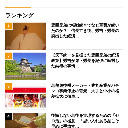
ランキング
豊臣兄弟は転戦続きでなぜ軍費が続い
1
たのか？ 信長亡き後、秀吉・秀長の
突出した経済…
【天下統一を見据えた豊臣兄弟の経済
2
政策】秀吉が弟・秀長を紀伊に転封し
た納得の事情…
老舗遊技機メーカー・豊丸産業がパチ
3
ンコ事業停止の背景 大手と中小の格
差拡大に拍車…
後悔しない老後を実現するための「ゼ
4
ロ活」の極意 「思い入れある品こそ
早めに手放す…