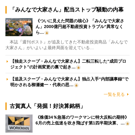
「みんなで大家さん」配当ストップ騒動の内幕
《ついに見えた問題の核心》「みんなで大家さ
ん」2000億円超不動産投資トラブル“異常なく
ら…
本誌『週刊ポスト』が追及してきた不動産投資商品「みんなで
大家さん」がいよいよ最終局面を迎えている…
【独走スクープ・みんなで大家さん】二転三転した“成田プロ
ジェクト”の計画変更の裏で起き…
【追及スクープ・みんなで大家さん】独占入手“内部議事録”で
明かされる柳瀬健一・代表の思…
一覧を見る
古賀真人「発掘！好決算銘柄」
《株価34％急落のワークマンに特大反転の期待》
6月の売上低迷を吹き飛ばす第1四半期決算、…