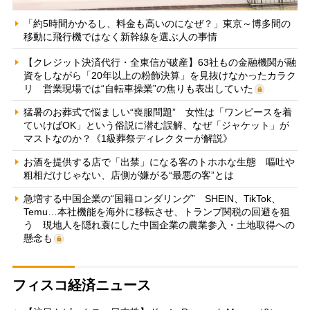
「約5時間かかるし、料金も高いのになぜ？」東京～博多間の
移動に飛行機ではなく新幹線を選ぶ人の事情
【クレジット決済代行・全東信が破産】63社もの金融機関が融
資をしながら「20年以上の粉飾決算」を見抜けなかったカラク
リ 営業現場では“自転車操業”の焦りも表出していた
猛暑のお葬式で悩ましい“喪服問題” 女性は「ワンピースを着
ていけばOK」という俗説に潜む誤解、なぜ「ジャケット」が
マストなのか？《1級葬祭ディレクターが解説》
お酒を提供する店で「出禁」になる客のトホホな生態 嘔吐や
粗相だけじゃない、店側が嫌がる“最悪の客”とは
急増する中国企業の“国籍ロンダリング” SHEIN、TikTok、
Temu…本社機能を海外に移転させ、トランプ関税の回避を狙
う 現地人を隠れ蓑にした中国企業の農業参入・土地取得への
懸念も
フィスコ経済ニュース