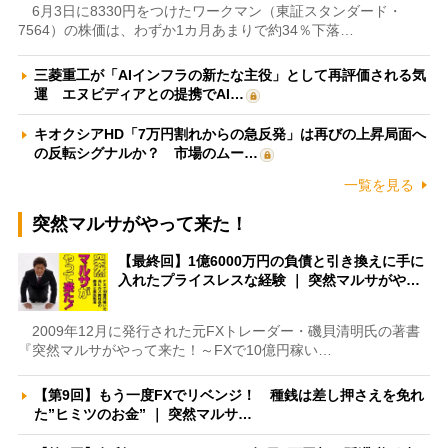
6月3日に8330円をつけたワークマン（東証スタンダード・
7564）の株価は、わずか1カ月あまりで約34％下落…
三菱重工が「AIインフラの新たな主役」として再評価される気
運 エヌビディアとの提携でAI…
キオクシアHD「7万円割れからの急反発」は再びの上昇局面へ
の反転シグナルか？ 市場のムー…
一覧を見る
突然マルサがやって来た！
【最終回】1億6000万円の負債と引き換えに手に
入れたプライスレスな経験 ｜ 突然マルサがや…
2009年12月に発行された元FXトレーダー・磯貝清明氏の著書
『突然マルサがやって来た！～FXで10億円稼い…
【第9回】もう一度FXでリベンジ！ 種銭は差し押さえを免れ
た”ヒミツのお金” ｜ 突然マルサ…