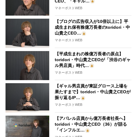
CEO、「ギャル…
マネーポストWEB
【ブログの広告収入が10倍以上に】平
成生まれ保有株億万長者のtoridori・中
山貴之CEO…
マネーポストWEB
【平成生まれの株億万長者の原点】
toridori・中山貴之CEOが「渋谷のギャ
ル男店員」時代…
マネーポストWEB
【ギャル男店員が東証グロース上場を
果たすまで】toridori・中山貴之CEOが
振り返るIP…
マネーポストWEB
【アパレル店員から億万長者社長へ】
toridori・中山貴之CEO（36）が語る
「インフルエ…
マネーポストWEB