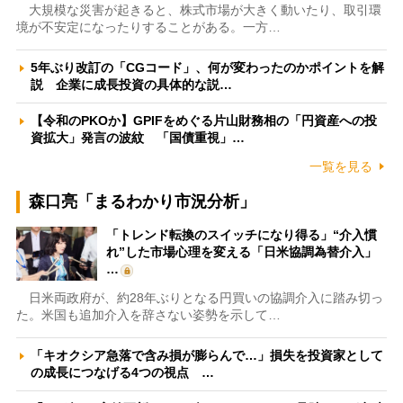
大規模な災害が起きると、株式市場が大きく動いたり、取引環
境が不安定になったりすることがある。一方…
5年ぶり改訂の「CGコード」、何が変わったのかポイントを解
説 企業に成長投資の具体的な説…
【令和のPKOか】GPIFをめぐる片山財務相の「円資産への投
資拡大」発言の波紋 「国債重視」…
一覧を見る
森口亮「まるわかり市況分析」
「トレンド転換のスイッチになり得る」“介入慣
れ”した市場心理を変える「日米協調為替介入」
…
日米両政府が、約28年ぶりとなる円買いの協調介入に踏み切っ
た。米国も追加介入を辞さない姿勢を示して…
「キオクシア急落で含み損が膨らんで…」損失を投資家として
の成長につなげる4つの視点 …