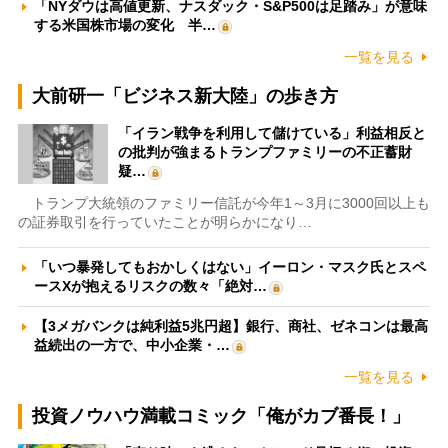
「NYダウは高値更新、ナスダック・S&P500は足踏み」が意味
する米国株市場の変化 半…
一覧を見る
大前研一「ビジネス新大陸」の歩き方
「イラン戦争を利用して儲けている」利益相反と
の批判が強まるトランプファミリーの不正蓄財
疑…
トランプ大統領のファミリー信託が今年1～3月に3000回以上も
の証券取引を行っていたことが明らかになり…
「いつ暴発してもおかしくはない」イーロン・マスク氏とスペ
ースXが抱えるリスクの数々「絶対…
【3メガバンクは純利益5兆円超】銀行、商社、ゼネコンは最高
益続出の一方で、中小企業・…
一覧を見る
投資ノウハウ満載コミック「俺がカブ番長！」