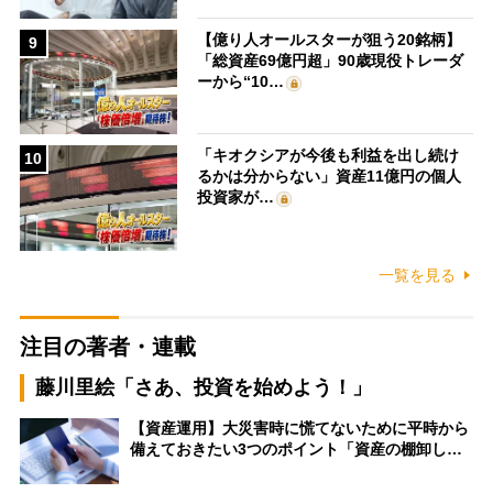
【億り人オールスターが狙う20銘柄】
9
「総資産69億円超」90歳現役トレーダ
ーから“10…
「キオクシアが今後も利益を出し続け
10
るかは分からない」資産11億円の個人
投資家が…
一覧を見る
注目の著者・連載
藤川里絵「さあ、投資を始めよう！」
【資産運用】大災害時に慌てないために平時から
備えておきたい3つのポイント「資産の棚卸し…