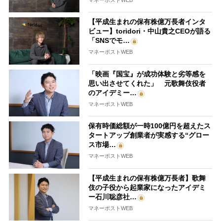
【平成生まれの保有株億万長者インタ
ビュー】toridori・中山貴之CEOが語る
「SNSでモ…
マネーポストWEB
「映画『国宝』が成功体験と劣等感を
思い出させてくれた」 元歌舞伎役者
のアイデミー…
マネーポストWEB
保有時価総額が一時100億円を超えたス
タートアップ創業者が実感する“グロー
ス市場…
マネーポストWEB
【平成生まれの保有株億万長者】歌舞
伎の子役から起業家になったアイデミ
ー石川聡彦社…
マネーポストWEB