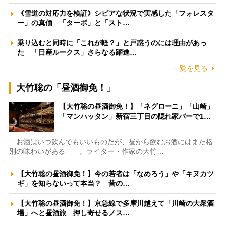
《雪道の対応力を検証》シビアな状況で実感した「フォレスタ
ー」の真価 「ターボ」と「スト…
乗り込むと同時に「これが軽？」と戸惑うのには理由があっ
た 「日産ルークス」さらなる躍進…
一覧を見る
大竹聡の「昼酒御免！」
【大竹聡の昼酒御免！】「ネグローニ」「山崎」
「マンハッタン」新宿三丁目の隠れ家バーで1…
お酒はいつ飲んでもいいものだが、昼から飲むお酒にはまた格
別の味わいがある――。ライター・作家の大竹…
【大竹聡の昼酒御免！】今の若者は「なめろう」や「キヌカツ
ギ」を知らないって本当？ 昔の…
【大竹聡の昼酒御免！】京急線で多摩川越えて「川崎の大衆酒
場」へと昼酒旅 押し寄せるノス…