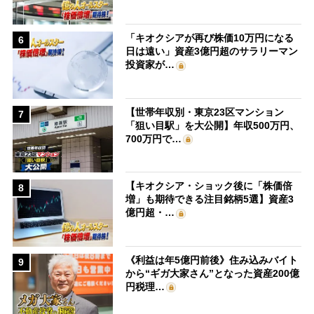
「キオクシアが再び株価10万円になる
6
日は遠い」資産3億円超のサラリーマン
投資家が…
【世帯年収別・東京23区マンション
7
「狙い目駅」を大公開】年収500万円、
700万円で…
【キオクシア・ショック後に「株価倍
8
増」も期待できる注目銘柄5選】資産3
億円超・…
《利益は年5億円前後》住み込みバイト
9
から“ギガ大家さん”となった資産200億
円税理…