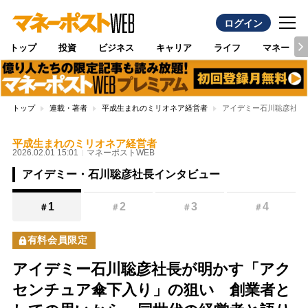
ログイン
トップ
投資
ビジネス
キャリア
ライフ
マネー
トップ
連載・著者
平成生まれのミリオネア経営者
アイデミー石川聡彦社長
平成生まれのミリオネア経営者
2026.02.01 15:01
マネーポストWEB
アイデミー・石川聡彦社長インタビュー
1
2
3
4
＃
＃
＃
＃
有料会員限定
アイデミー石川聡彦社長が明かす「アク
センチュア傘下入り」の狙い 創業者と