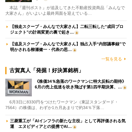
本誌『週刊ポスト』が追及してきた不動産投資商品「みんなで
大家さん」がいよいよ最終局面を迎えている…
【独走スクープ・みんなで大家さん】二転三転した“成田プロ
ジェクト”の計画変更の裏で起き…
【追及スクープ・みんなで大家さん】独占入手“内部議事録”で
明かされる柳瀬健一・代表の思…
一覧を見る
古賀真人「発掘！好決算銘柄」
《株価34％急落のワークマンに特大反転の期待》
6月の売上低迷を吹き飛ばす第1四半期決算、…
6月3日に8330円をつけたワークマン（東証スタンダード・
7564）の株価は、わずか1カ月あまりで約34％下落…
三菱重工が「AIインフラの新たな主役」として再評価される気
運 エヌビディアとの提携でAI…