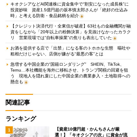
キオクシアなどAI関連株に資金集中で“割安になった成長株”に
投資妙味 資産1.5億円超の坂本慎太郎さんが「絶好の仕込み
時」と考える防衛・食品銘柄を紹介
【クレジット決済代行・全東信が破産】63社もの金融機関が融
資をしながら「20年以上の粉飾決算」を見抜けなかったカラク
リ 営業現場では“自転車操業”の焦りも表出していた
お酒を提供する店で「出禁」になる客のトホホな生態 嘔吐や
粗相だけじゃない、店側が嫌がる“最悪の客”とは
急増する中国企業の“国籍ロンダリング” SHEIN、TikTok、
Temu…本社機能を海外に移転させ、トランプ関税の回避を狙
う 現地人を隠れ蓑にした中国企業の農業参入・土地取得への
懸念も
関連記事
ランキング
【資産10億円超・かんちさんが厳
1
選！】「キオクシアの次」に資金が流