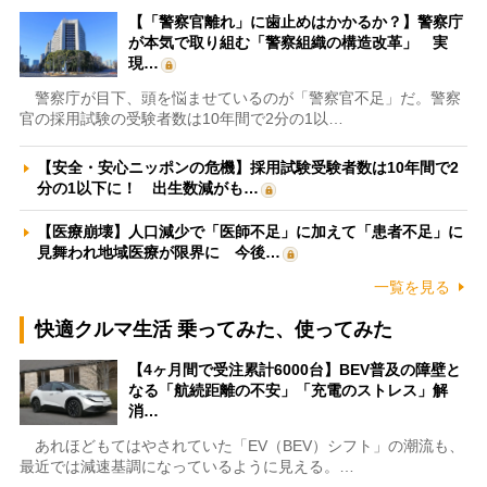
【「警察官離れ」に歯止めはかかるか？】警察庁
が本気で取り組む「警察組織の構造改革」 実
現…
警察庁が目下、頭を悩ませているのが「警察官不足」だ。警察
官の採用試験の受験者数は10年間で2分の1以…
【安全・安心ニッポンの危機】採用試験受験者数は10年間で2
分の1以下に！ 出生数減がも…
【医療崩壊】人口減少で「医師不足」に加えて「患者不足」に
見舞われ地域医療が限界に 今後…
一覧を見る
快適クルマ生活 乗ってみた、使ってみた
【4ヶ月間で受注累計6000台】BEV普及の障壁と
なる「航続距離の不安」「充電のストレス」解
消…
あれほどもてはやされていた「EV（BEV）シフト」の潮流も、
最近では減速基調になっているように見える。…