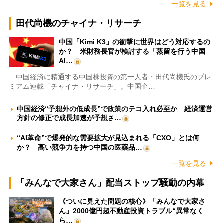
一覧を見る
田代尚機のチャイナ・リサーチ
中国「Kimi K3」の衝撃に世界はどう対応するの
か？ 米財務長官が検討する「蒸留を行う中国
AI…
中国経済に精通する中国株投資の第一人者・田代尚機氏のプレ
ミアム連載「チャイナ・リサーチ」。中国企…
中国経済“予想外の低成長”で政策のテコ入れ必至か 経済運営
方針の修正で成長加速が予想さ…
“AI革命”で爆発的な需要拡大が見込まれる「CXO」とは何
か？ 高い競争力を持つ中国の医薬品…
一覧を見る
「みんなで大家さん」配当ストップ騒動の内幕
《ついに見えた問題の核心》「みんなで大家さ
ん」2000億円超不動産投資トラブル“異常なく
ら…