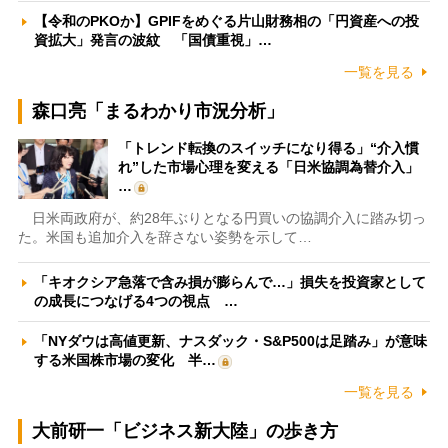
【令和のPKOか】GPIFをめぐる片山財務相の「円資産への投
資拡大」発言の波紋 「国債重視」…
一覧を見る
森口亮「まるわかり市況分析」
「トレンド転換のスイッチになり得る」“介入慣
れ”した市場心理を変える「日米協調為替介入」
…
日米両政府が、約28年ぶりとなる円買いの協調介入に踏み切っ
た。米国も追加介入を辞さない姿勢を示して…
「キオクシア急落で含み損が膨らんで…」損失を投資家として
の成長につなげる4つの視点 …
「NYダウは高値更新、ナスダック・S&P500は足踏み」が意味
する米国株市場の変化 半…
一覧を見る
大前研一「ビジネス新大陸」の歩き方