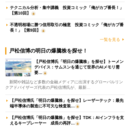
テクニカル分析・集中講義 投資コミック「俺がカブ番長！」
【第10回】
不透明相場に勝つ信用取引の極意 投資コミック「俺がカブ番
長！」【第9回】
一覧を見る
戸松信博の明日の爆騰株を探せ！
【戸松信博氏「明日の爆騰株」を探せ】トーメン
デバイス：サムスンを通じて世界のAIメモリ需
要…
新聞や雑誌など多数の金融メディアに出演するグローバルリン
クアドバイザーズ代表の戸松信博氏が、最新…
【戸松信博氏「明日の爆騰株」を探せ】レーザーテック：最先
端半導体の製造に不可欠な検査装…
【戸松信博氏「明日の爆騰株」を探せ】TDK：AIインフラを支
えるキープレーヤー 成長の再評…