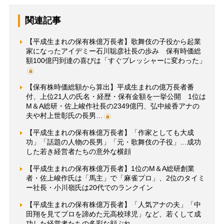
関連記事
【平成生まれの保有株億万長者】歌舞伎の子役から起業
家になったアイデミー石川聡彦社長の歩み 保有時価総
額100億円到達の喜びは「すぐプレッシャーに変わった」
【保有株時価総額から算出】平成生まれの億万長者番
付、上位21人の氏名・経歴・保有金額を一挙公開 1位は
M＆A総研・佐上峻作社長の2349億円、弘中綾香アナの
夫や村上世彰氏の長男…
【平成生まれの保有株億万長者】「作家としても大成
功」「話題の人物の長男」「元・歌舞伎の子役」…成功
した若き経営者たちの意外な横顔
【平成生まれの保有株億万長者】1位のM＆A総研創業
者・佐上峻作氏は「馬主」で「麻雀プロ」、2位のタイミ
ー社長・小川嶺氏は20代でのランクイン
【平成生まれの保有株億万長者】「人気アナの夫」「中
田翔を見てプロを諦めた元高校球児」など、若くして成
功した経営者たちの多彩な顔ぶれ