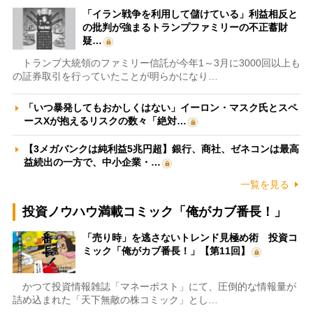
「イラン戦争を利用して儲けている」利益相反と
の批判が強まるトランプファミリーの不正蓄財
疑…
トランプ大統領のファミリー信託が今年1～3月に3000回以上も
の証券取引を行っていたことが明らかになり…
「いつ暴発してもおかしくはない」イーロン・マスク氏とスペ
ースXが抱えるリスクの数々「絶対…
【3メガバンクは純利益5兆円超】銀行、商社、ゼネコンは最高
益続出の一方で、中小企業・…
一覧を見る
投資ノウハウ満載コミック「俺がカブ番長！」
「売り時」を逃さないトレンド見極め術 投資コ
ミック「俺がカブ番長！」【第11回】
かつて投資情報雑誌「マネーポスト」にて、圧倒的な情報量が
詰め込まれた「天下無敵の株コミック」とし…