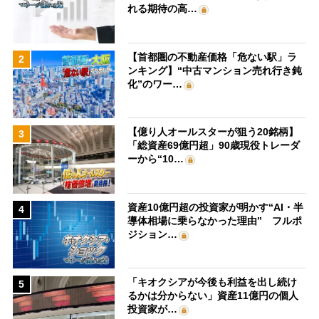
れる期待の高…
【首都圏の不動産価格「危ない駅」ラ
2
ンキング】“中古マンション売れ行き鈍
化”のワー…
【億り人オールスターが狙う20銘柄】
3
「総資産69億円超」90歳現役トレーダ
ーから“10…
資産10億円超の投資家が明かす“AI・半
4
導体相場に乗らなかった理由” フルポ
ジション…
「キオクシアが今後も利益を出し続け
5
るかは分からない」資産11億円の個人
投資家が…