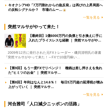
キオクシアHD「7万円割れからの急反発」は再びの上昇局面へ
の反転シグナルか？ 市場のムー…
一覧を見る
突然マルサがやって来た！
【最終回】1億6000万円の負債と引き換えに手に
入れたプライスレスな経験 ｜ 突然マルサがや…
2009年12月に発行された元FXトレーダー・磯貝清明氏の著書
『突然マルサがやって来た！～FXで10億円稼い…
【第9回】もう一度FXでリベンジ！ 種銭は差し押さえを免れ
た”ヒミツのお金” ｜ 突然マルサ…
【第8回】年利はなんと14.6％！ 毎日5万円超の延滞税が積み
上がっていく ｜ 突然マルサ…
一覧を見る
河合雅司「人口減少ニッポンの活路」