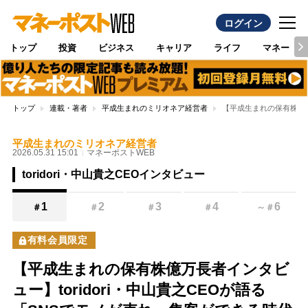
ログイン
トップ
投資
ビジネス
キャリア
ライフ
マネー
トップ
連載・著者
平成生まれのミリオネア経営者
【平成生まれの保有株億万
平成生まれのミリオネア経営者
2026.05.31 15:01
マネーポストWEB
toridori・中山貴之CEOインタビュー
1
2
3
4
6
＃
＃
＃
＃
～
＃
有料会員限定
【平成生まれの保有株億万長者インタビ
ュー】toridori・中山貴之CEOが語る