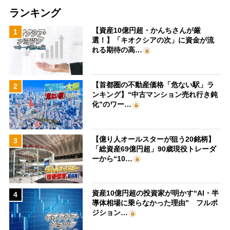
ランキング
【資産10億円超・かんちさんが厳
1
選！】「キオクシアの次」に資金が流
れる期待の高…
【首都圏の不動産価格「危ない駅」ラ
2
ンキング】“中古マンション売れ行き鈍
化”のワー…
【億り人オールスターが狙う20銘柄】
3
「総資産69億円超」90歳現役トレーダ
ーから“10…
資産10億円超の投資家が明かす“AI・半
4
導体相場に乗らなかった理由” フルポ
ジション…