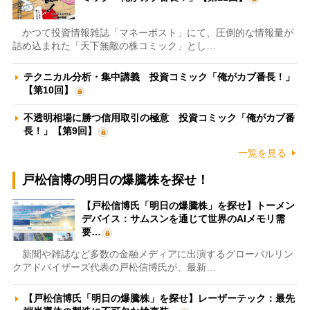
かつて投資情報雑誌「マネーポスト」にて、圧倒的な情報量が
詰め込まれた「天下無敵の株コミック」とし…
テクニカル分析・集中講義 投資コミック「俺がカブ番長！」
【第10回】
不透明相場に勝つ信用取引の極意 投資コミック「俺がカブ番
長！」【第9回】
一覧を見る
戸松信博の明日の爆騰株を探せ！
【戸松信博氏「明日の爆騰株」を探せ】トーメン
デバイス：サムスンを通じて世界のAIメモリ需
要…
新聞や雑誌など多数の金融メディアに出演するグローバルリン
クアドバイザーズ代表の戸松信博氏が、最新…
【戸松信博氏「明日の爆騰株」を探せ】レーザーテック：最先