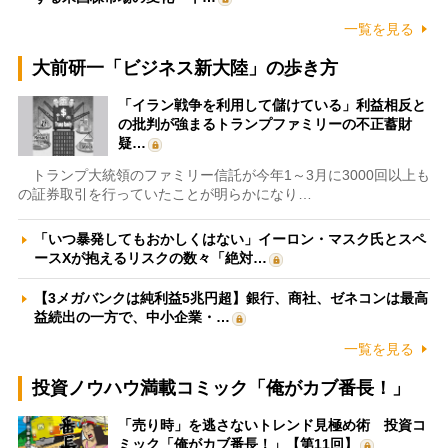
一覧を見る
大前研一「ビジネス新大陸」の歩き方
「イラン戦争を利用して儲けている」利益相反と
の批判が強まるトランプファミリーの不正蓄財
疑…
トランプ大統領のファミリー信託が今年1～3月に3000回以上も
の証券取引を行っていたことが明らかになり…
「いつ暴発してもおかしくはない」イーロン・マスク氏とスペ
ースXが抱えるリスクの数々「絶対…
【3メガバンクは純利益5兆円超】銀行、商社、ゼネコンは最高
益続出の一方で、中小企業・…
一覧を見る
投資ノウハウ満載コミック「俺がカブ番長！」
「売り時」を逃さないトレンド見極め術 投資コ
ミック「俺がカブ番長！」【第11回】