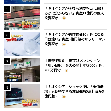
「キオクシアが今後も利益を出し続け
5
るかは分からない」資産11億円の個人
投資家が…
「キオクシアが再び株価10万円になる
6
日は遠い」資産3億円超のサラリーマン
投資家が…
【世帯年収別・東京23区マンション
7
「狙い目駅」を大公開】年収500万円、
700万円で…
【キオクシア・ショック後に「株価倍
8
増」も期待できる注目銘柄5選】資産3
億円超・…