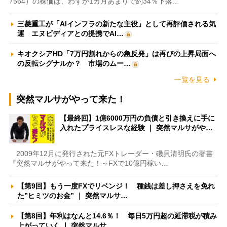
7564）の株価は、わずか1カ月あまりで約34％下落…
三菱重工が「AIインフラの新たな主役」として再評価される気
運 エヌビディアとの提携でAI…
キオクシアHD「7万円割れからの急反発」は再びの上昇局面へ
の反転シグナルか？ 市場のムー…
一覧を見る
突然マルサがやって来た！
【最終回】1億6000万円の負債と引き換えに手に
入れたプライスレスな経験 ｜ 突然マルサがや…
2009年12月に発行された元FXトレーダー・磯貝清明氏の著書
『突然マルサがやって来た！～FXで10億円稼い…
【第9回】もう一度FXでリベンジ！ 種銭は差し押さえを免れ
た”ヒミツのお金” ｜ 突然マルサ…
【第8回】年利はなんと14.6％！ 毎日5万円超の延滞税が積み
上がっていく ｜ 突然マルサ…