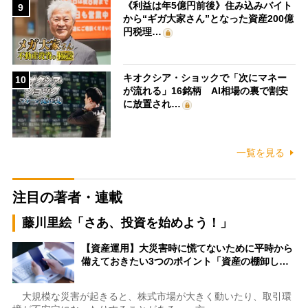
《利益は年5億円前後》住み込みバイト
9
から“ギガ大家さん”となった資産200億
円税理…
キオクシア・ショックで「次にマネー
10
が流れる」16銘柄 AI相場の裏で割安
に放置され…
一覧を見る
注目の著者・連載
藤川里絵「さあ、投資を始めよう！」
【資産運用】大災害時に慌てないために平時から
備えておきたい3つのポイント「資産の棚卸し…
大規模な災害が起きると、株式市場が大きく動いたり、取引環