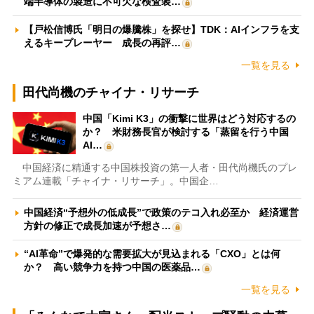
端半導体の製造に不可欠な検査装…
【戸松信博氏「明日の爆騰株」を探せ】TDK：AIインフラを支
えるキープレーヤー 成長の再評…
一覧を見る
田代尚機のチャイナ・リサーチ
中国「Kimi K3」の衝撃に世界はどう対応するの
か？ 米財務長官が検討する「蒸留を行う中国
AI…
中国経済に精通する中国株投資の第一人者・田代尚機氏のプレ
ミアム連載「チャイナ・リサーチ」。中国企…
中国経済“予想外の低成長”で政策のテコ入れ必至か 経済運営
方針の修正で成長加速が予想さ…
“AI革命”で爆発的な需要拡大が見込まれる「CXO」とは何
か？ 高い競争力を持つ中国の医薬品…
一覧を見る