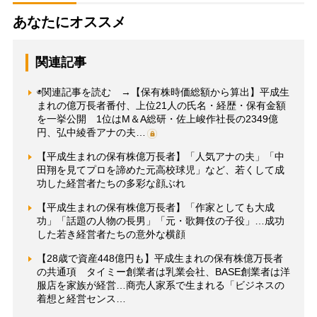
あなたにオススメ
関連記事
◉関連記事を読む →【保有株時価総額から算出】平成生
まれの億万長者番付、上位21人の氏名・経歴・保有金額
を一挙公開 1位はM＆A総研・佐上峻作社長の2349億
円、弘中綾香アナの夫…
【平成生まれの保有株億万長者】「人気アナの夫」「中
田翔を見てプロを諦めた元高校球児」など、若くして成
功した経営者たちの多彩な顔ぶれ
【平成生まれの保有株億万長者】「作家としても大成
功」「話題の人物の長男」「元・歌舞伎の子役」…成功
した若き経営者たちの意外な横顔
【28歳で資産448億円も】平成生まれの保有株億万長者
の共通項 タイミー創業者は乳業会社、BASE創業者は洋
服店を家族が経営…商売人家系で生まれる「ビジネスの
着想と経営センス…