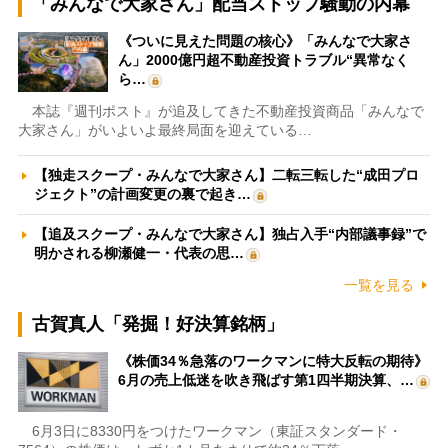
「みんなで大家さん」配当ストップ騒動の内幕
《ついに見えた問題の核心》「みんなで大家さ
ん」2000億円超不動産投資トラブル“異常なく
ら…
本誌『週刊ポスト』が追及してきた不動産投資商品「みんなで
大家さん」がいよいよ最終局面を迎えている…
【独走スクープ・みんなで大家さん】二転三転した“成田プロ
ジェクト”の計画変更の裏で起き…
【追及スクープ・みんなで大家さん】独占入手“内部議事録”で
明かされる柳瀬健一・代表の思…
一覧を見る
古賀真人「発掘！好決算銘柄」
《株価34％急落のワークマンに特大反転の期待》
6月の売上低迷を吹き飛ばす第1四半期決算、…
6月3日に8330円をつけたワークマン（東証スタンダード・