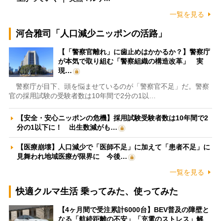
一覧を見る
河合雅司「人口減少ニッポンの活路」
【「警察官離れ」に歯止めはかかるか？】警察庁
が本気で取り組む「警察組織の構造改革」 実
現…
警察庁が目下、頭を悩ませているのが「警察官不足」だ。警察
官の採用試験の受験者数は10年間で2分の1以…
【安全・安心ニッポンの危機】採用試験受験者数は10年間で2
分の1以下に！ 出生数減がも…
【医療崩壊】人口減少で「医師不足」に加えて「患者不足」に
見舞われ地域医療が限界に 今後…
一覧を見る
快適クルマ生活 乗ってみた、使ってみた
【4ヶ月間で受注累計6000台】BEV普及の障壁と
なる「航続距離の不安」「充電のストレス」解