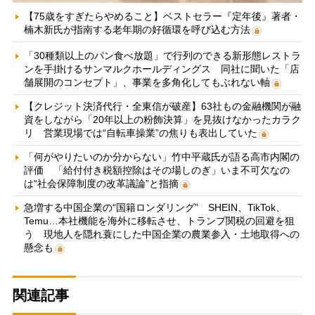
【75歳をすぎたらやめること】ベストセラー『定年後』著者・
楠木新氏が指南する老年期の好循環を呼び込む方法
「30種類以上のパン食べ放題」で行列のできる新形態レストラ
ンを手掛けるサンマルクホールディングス 同社に聞いた「店
舗展開のコンセプト」、事業を多角化してもぶれない軸
【クレジット決済代行・全東信が破産】63社もの金融機関が融
資をしながら「20年以上の粉飾決算」を見抜けなかったカラク
リ 営業現場では“自転車操業”の焦りも表出していた
「何がやりたいのか分からない」竹中平蔵氏が語る高市内閣の
評価 「給付付き税額控除はその場しのぎ」いま不可欠なの
は“社会保障制度の改革議論”と指摘
急増する中国企業の“国籍ロンダリング” SHEIN、TikTok、
Temu…本社機能を海外に移転させ、トランプ関税の回避を狙
う 現地人を隠れ蓑にした中国企業の農業参入・土地取得への
懸念も
関連記事