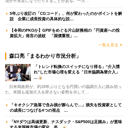
境が不安定になったりすることがある。一方…
5年ぶり改訂の「CGコード」、何が変わったのかポイントを解
説 企業に成長投資の具体的な説…
【令和のPKOか】GPIFをめぐる片山財務相の「円資産への投
資拡大」発言の波紋 「国債重視」…
一覧を見る
森口亮「まるわかり市況分析」
「トレンド転換のスイッチになり得る」“介入慣
れ”した市場心理を変える「日米協調為替介入」
…
日米両政府が、約28年ぶりとなる円買いの協調介入に踏み切っ
た。米国も追加介入を辞さない姿勢を示して…
「キオクシア急落で含み損が膨らんで…」損失を投資家として
の成長につなげる4つの視点 …
「NYダウは高値更新、ナスダック・S&P500は足踏み」が意味
する米国株市場の変化 半…