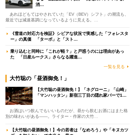
消…
あれほどもてはやされていた「EV（BEV）シフト」の潮流も、
最近では減速基調になっているように見える。…
《雪道の対応力を検証》シビアな状況で実感した「フォレスタ
ー」の真価 「ターボ」と「スト…
乗り込むと同時に「これが軽？」と戸惑うのには理由があっ
た 「日産ルークス」さらなる躍進…
一覧を見る
大竹聡の「昼酒御免！」
【大竹聡の昼酒御免！】「ネグローニ」「山崎」
「マンハッタン」新宿三丁目の隠れ家バーで1…
お酒はいつ飲んでもいいものだが、昼から飲むお酒にはまた格
別の味わいがある――。ライター・作家の大竹…
【大竹聡の昼酒御免！】今の若者は「なめろう」や「キヌカツ