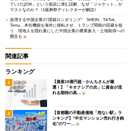
ていけばOK」という俗説に潜む誤解、なぜ「ジャケット」が
マストなのか？《1級葬祭ディレクターが解説》
急増する中国企業の“国籍ロンダリング” SHEIN、TikTok、
Temu…本社機能を海外に移転させ、トランプ関税の回避を狙
う 現地人を隠れ蓑にした中国企業の農業参入・土地取得への
懸念も
関連記事
ランキング
【資産10億円超・かんちさんが厳
1
選！】「キオクシアの次」に資金が流
れる期待の高…
【首都圏の不動産価格「危ない駅」ラ
2
ンキング】“中古マンション売れ行き鈍
化”のワー…