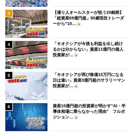
【億り人オールスターが狙う20銘柄】
3
「総資産69億円超」90歳現役トレーダ
ーから“10…
「キオクシアが今後も利益を出し続け
4
るかは分からない」資産11億円の個人
投資家が…
「キオクシアが再び株価10万円になる
5
日は遠い」資産3億円超のサラリーマン
投資家が…
資産10億円超の投資家が明かす“AI・半
6
導体相場に乗らなかった理由” フルポ
ジション…