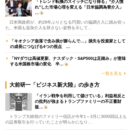
「トレンド転換のスイッチになり得る」“介入慣
れ”した市場心理を変える「日米協調為替介入」
…
日米両政府が、約28年ぶりとなる円買いの協調介入に踏み切っ
た。米国も追加介入を辞さない姿勢を示して…
「キオクシア急落で含み損が膨らんで…」損失を投資家として
の成長につなげる4つの視点 …
「NYダウは高値更新、ナスダック・S&P500は足踏み」が意味
する米国株市場の変化 半…
一覧を見る
大前研一「ビジネス新大陸」の歩き方
「イラン戦争を利用して儲けている」利益相反と
の批判が強まるトランプファミリーの不正蓄財
疑…
トランプ大統領のファミリー信託が今年1～3月に3000回以上も
の証券取引を行っていたことが明らかになり…