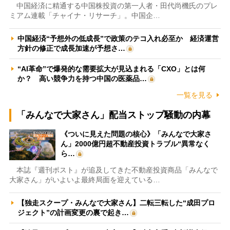
中国経済に精通する中国株投資の第一人者・田代尚機氏のプレ
ミアム連載「チャイナ・リサーチ」。中国企…
中国経済“予想外の低成長”で政策のテコ入れ必至か 経済運営
方針の修正で成長加速が予想さ…
“AI革命”で爆発的な需要拡大が見込まれる「CXO」とは何
か？ 高い競争力を持つ中国の医薬品…
一覧を見る
「みんなで大家さん」配当ストップ騒動の内幕
《ついに見えた問題の核心》「みんなで大家さ
ん」2000億円超不動産投資トラブル“異常なく
ら…
本誌『週刊ポスト』が追及してきた不動産投資商品「みんなで
大家さん」がいよいよ最終局面を迎えている…
【独走スクープ・みんなで大家さん】二転三転した“成田プロ
ジェクト”の計画変更の裏で起き…