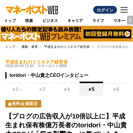
ログイン
トップ
投資
ビジネス
キャリア
ライフ
マネー
トップ
連載・著者
平成生まれのミリオネア経営者
【ブログの広告収入が10
平成生まれのミリオネア経営者
2026.06.04 15:00
マネーポストWEB
toridori・中山貴之CEOインタビュー
1
3
4
5
6
＃
～
＃
＃
＃
＃
有料会員限定
【ブログの広告収入が10倍以上に】平成
生まれ保有株億万長者のtoridori・中山貴