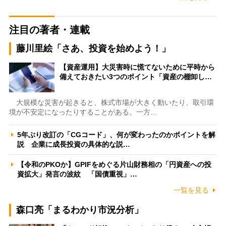
注目の著者・連載
藤川里絵「さあ、投資を始めよう！」
【資産運用】大災害時に慌てないために平時から
備えておきたい3つのポイント「資産の棚卸し…
大規模な災害が起きると、株式市場が大きく動いたり、取引環
境が不安定になったりすることがある。一方…
5年ぶり改訂の「CGコード」、何が変わったのかポイントを解
説 企業に成長投資の具体的な説…
【令和のPKOか】GPIFをめぐる片山財務相の「円資産への投
資拡大」発言の波紋 「国債重視」…
一覧を見る
森口亮「まるわかり市況分析」