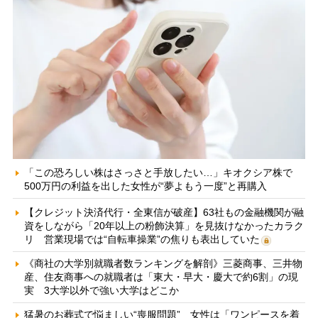
「この恐ろしい株はさっさと手放したい…」キオクシア株で
500万円の利益を出した女性が“夢よもう一度”と再購入
【クレジット決済代行・全東信が破産】63社もの金融機関が融
資をしながら「20年以上の粉飾決算」を見抜けなかったカラク
リ 営業現場では“自転車操業”の焦りも表出していた
《商社の大学別就職者数ランキングを解剖》三菱商事、三井物
産、住友商事への就職者は「東大・早大・慶大で約6割」の現
実 3大学以外で強い大学はどこか
猛暑のお葬式で悩ましい“喪服問題” 女性は「ワンピースを着