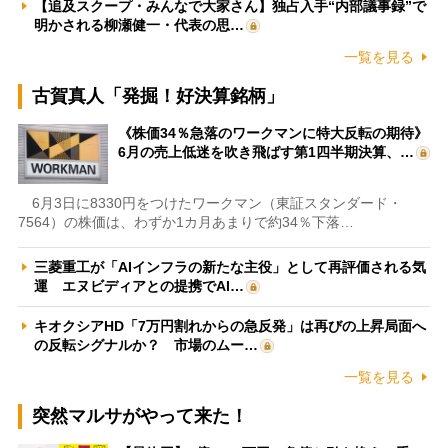
【追及スクープ・みんなで大家さん】独占入手“内部議事録”で
明かされる柳瀬健一・代表の思…
一覧を見る
古賀真人「発掘！好決算銘柄」
《株価34％急落のワークマンに特大反転の期待》
6月の売上低迷を吹き飛ばす第1四半期決算、…
6月3日に8330円をつけたワークマン（東証スタンダード・
7564）の株価は、わずか1カ月あまりで約34％下落…
三菱重工が「AIインフラの新たな主役」として再評価される気
運 エヌビディアとの提携でAI…
キオクシアHD「7万円割れからの急反発」は再びの上昇局面へ
の反転シグナルか？ 市場のムー…
一覧を見る
突然マルサがやって来た！