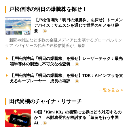
戸松信博の明日の爆騰株を探せ！
【戸松信博氏「明日の爆騰株」を探せ】トーメン
デバイス：サムスンを通じて世界のAIメモリ需
要…
新聞や雑誌など多数の金融メディアに出演するグローバルリン
クアドバイザーズ代表の戸松信博氏が、最新…
【戸松信博氏「明日の爆騰株」を探せ】レーザーテック：最先
端半導体の製造に不可欠な検査装…
【戸松信博氏「明日の爆騰株」を探せ】TDK：AIインフラを支
えるキープレーヤー 成長の再評…
一覧を見る
田代尚機のチャイナ・リサーチ
中国「Kimi K3」の衝撃に世界はどう対応するの
か？ 米財務長官が検討する「蒸留を行う中国
AI…