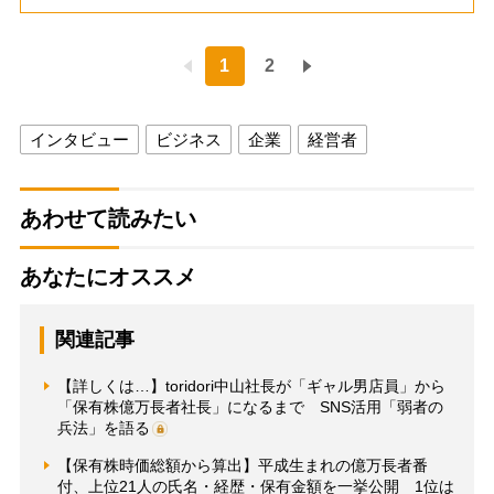
1
2
インタビュー
ビジネス
企業
経営者
あわせて読みたい
あなたにオススメ
関連記事
【詳しくは…】toridori中山社長が「ギャル男店員」から
「保有株億万長者社長」になるまで SNS活用「弱者の
兵法」を語る
【保有株時価総額から算出】平成生まれの億万長者番
付、上位21人の氏名・経歴・保有金額を一挙公開 1位は