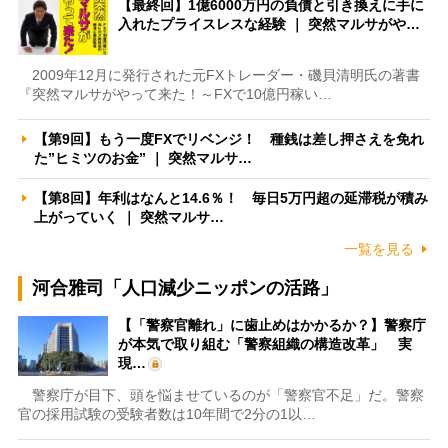
【最終回】1億6000万円の負債と引き換えに手に
入れたプライスレスな経験 ｜ 突然マルサがや…
2009年12月に発行された元FXトレーダー・磯貝清明氏の著書
『突然マルサがやって来た！～FXで10億円稼い…
【第9回】もう一度FXでリベンジ！ 種銭は差し押さえを免れ
た”ヒミツのお金” ｜ 突然マルサ…
【第8回】年利はなんと14.6％！ 毎日5万円超の延滞税が積み
上がっていく ｜ 突然マルサ…
一覧を見る
河合雅司「人口減少ニッポンの活路」
【「警察官離れ」に歯止めはかかるか？】警察庁
が本気で取り組む「警察組織の構造改革」 実
現…
警察庁が目下、頭を悩ませているのが「警察官不足」だ。警察
官の採用試験の受験者数は10年間で2分の1以…