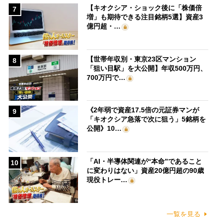
【キオクシア・ショック後に「株価倍
7
増」も期待できる注目銘柄5選】資産3
億円超・…
【世帯年収別・東京23区マンション
8
「狙い目駅」を大公開】年収500万円、
700万円で…
《2年弱で資産17.5倍の元証券マンが
9
「キオクシア急落で次に狙う」5銘柄を
公開》10…
「AI・半導体関連が“本命”であること
10
に変わりはない」資産20億円超の90歳
現役トレー…
一覧を見る