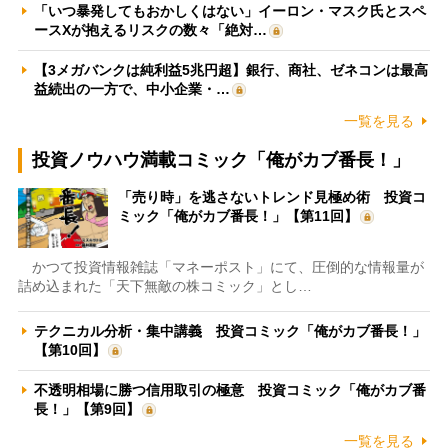
「いつ暴発してもおかしくはない」イーロン・マスク氏とスペ
ースXが抱えるリスクの数々「絶対…
【3メガバンクは純利益5兆円超】銀行、商社、ゼネコンは最高
益続出の一方で、中小企業・…
一覧を見る
投資ノウハウ満載コミック「俺がカブ番長！」
「売り時」を逃さないトレンド見極め術 投資コ
ミック「俺がカブ番長！」【第11回】
かつて投資情報雑誌「マネーポスト」にて、圧倒的な情報量が
詰め込まれた「天下無敵の株コミック」とし…
テクニカル分析・集中講義 投資コミック「俺がカブ番長！」
【第10回】
不透明相場に勝つ信用取引の極意 投資コミック「俺がカブ番
長！」【第9回】
一覧を見る