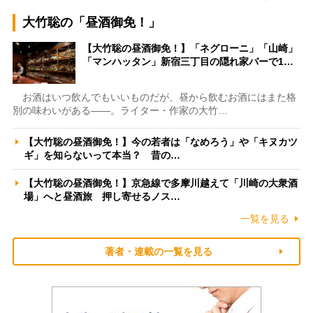
大竹聡の「昼酒御免！」
【大竹聡の昼酒御免！】「ネグローニ」「山崎」
「マンハッタン」新宿三丁目の隠れ家バーで1…
お酒はいつ飲んでもいいものだが、昼から飲むお酒にはまた格
別の味わいがある――。ライター・作家の大竹…
【大竹聡の昼酒御免！】今の若者は「なめろう」や「キヌカツ
ギ」を知らないって本当？ 昔の…
【大竹聡の昼酒御免！】京急線で多摩川越えて「川崎の大衆酒
場」へと昼酒旅 押し寄せるノス…
一覧を見る
著者・連載の一覧を見る