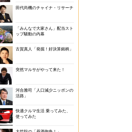
田代尚機のチャイナ・リサーチ
「みんなで大家さん」配当スト
ップ騒動の内幕
古賀真人「発掘！好決算銘柄」
突然マルサがやって来た！
河合雅司「人口減少ニッポンの
活路」
快適クルマ生活 乗ってみた、
使ってみた
大竹聡の「昼酒御免！」