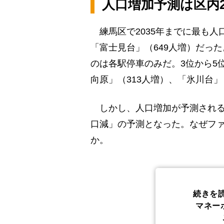
人口増加予測は区内
練馬区で2035年までに最も人
「富士見台」（649人増）だった
のは各駅停車のみだ。3位から5
向原」（313人増）、「氷川台」
しかし、人口増加が予測されるの
口減」の予測となった。なぜフ
か。
続きを
マネー