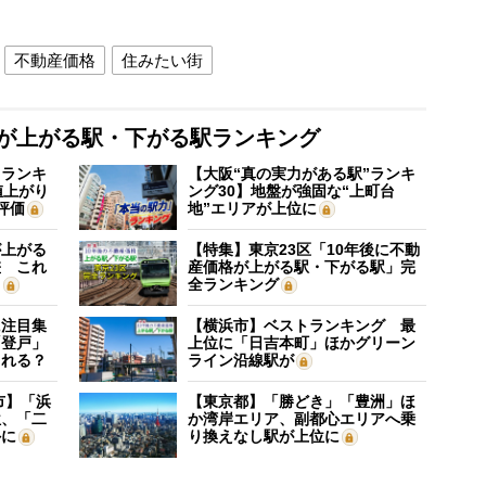
不動産価格
住みたい街
格が上がる駅・下がる駅ランキング
”ランキ
【大阪“真の実力がある駅”ランキ
値上がり
ング30】地盤が強固な“上町台
評価
地”エリアが上位に
が上がる
【特集】東京23区「10年後に不動
差 これ
産価格が上がる駅・下がる駅」完
？
全ランキング
に注目集
【横浜市】ベストランキング 最
「登戸」
上位に「日吉本町」ほかグリーン
される？
ライン沿線駅が
市】「浜
【東京都】「勝どき」「豊洲」ほ
位、「二
か湾岸エリア、副都心エリアへ乗
外に
り換えなし駅が上位に