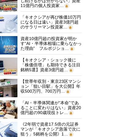
し続けるかは分からない」資産
11億円の個人投資家…
「キオクシアが再び株価10万円
になる日は遠い」資産3億円超
のサラリーマン投資家…
資産10億円超の投資家が明か
す“AI・半導体相場に乗らなかっ
た理由” フルポジショ…
【キオクシア・ショック後に
「株価倍増」も期待できる注目
銘柄5選】資産3億円超…
【世帯年収別・東京23区マンシ
ョン「狙い目駅」を大公開】年
収500万円、700万円…
「AI・半導体関連が“本命”であ
ることに変わりはない」資産20
億円超の90歳現役トレ…
《2年弱で資産17.5倍の元証券
マンが「キオクシア急落で次に
狙う」5銘柄を公開》1…