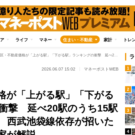
ア
ライフ
マネー
住まい・不動産
家計
トレ
練馬区・不動産価格が「上がる駅」「下がる駅」ランキングの衝撃 延べ20駅のうち15駅が“人口減”予測に 西武池袋線依存が招いた構造的弱点を専門家が解説
ラ
1
2026.06.07 15:02
マネーポストWEB
2
格が「上がる駅」「下がる
衝撃 延べ20駅のうち15駅
3
に 西武池袋線依存が招いた
4
家が解説