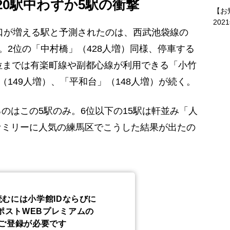
20駅中わずか5駅の衝撃
【お
202
口が増える駅と予測されたのは、西武池袋線の
。2位の「中村橋」（428人増）同様、停車する
位までは有楽町線や副都心線が利用できる「小竹
（149人増）、「平和台」（148人増）が続く。
はこの5駅のみ。6位以下の15駅は軒並み「人
ァミリーに人気の練馬区でこうした結果が出たの
読むには小学館IDならびに
ポストWEBプレミアムの
ご登録が必要です