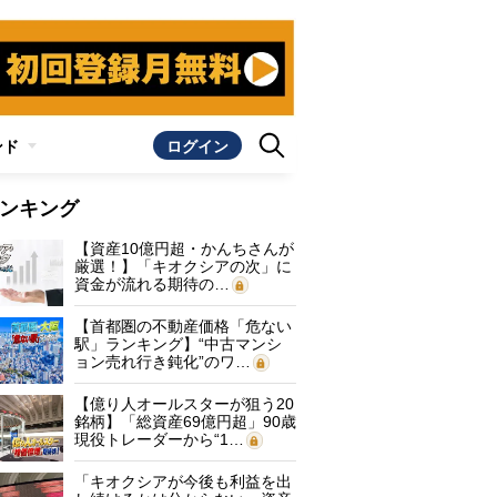
ンド
ログイン
ンキング
【資産10億円超・かんちさんが
厳選！】「キオクシアの次」に
資金が流れる期待の…
【首都圏の不動産価格「危ない
駅」ランキング】“中古マンシ
ョン売れ行き鈍化”のワ…
【億り人オールスターが狙う20
銘柄】「総資産69億円超」90歳
現役トレーダーから“1…
「キオクシアが今後も利益を出