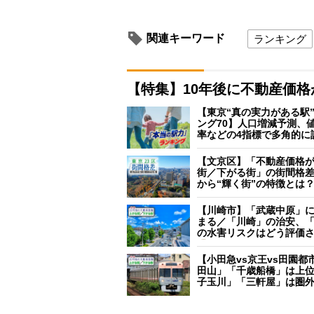
関連キーワード
ランキング
【特集】10年後に不動産価
【東京“真の実力がある駅
ング70】人口増減予測、
率などの4指標で多角的に
【文京区】「不動産価格
街／下がる街」の街間格
から“輝く街”の特徴とは
【川崎市】「武蔵中原」
まる／「川崎」の治安、
の水害リスクはどう評価
【小田急vs京王vs田園都
田山」「千歳船橋」は上
子玉川」「三軒屋」は圏