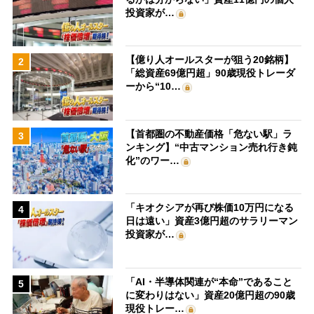
投資家が…
【億り人オールスターが狙う20銘柄】
2
「総資産69億円超」90歳現役トレーダ
ーから“10…
【首都圏の不動産価格「危ない駅」ラ
3
ンキング】“中古マンション売れ行き鈍
化”のワー…
「キオクシアが再び株価10万円になる
4
日は遠い」資産3億円超のサラリーマン
投資家が…
「AI・半導体関連が“本命”であること
5
に変わりはない」資産20億円超の90歳
現役トレー…