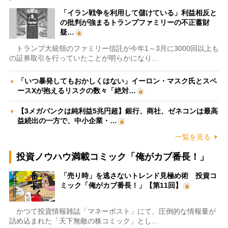
「イラン戦争を利用して儲けている」利益相反と
の批判が強まるトランプファミリーの不正蓄財
疑…
トランプ大統領のファミリー信託が今年1～3月に3000回以上も
の証券取引を行っていたことが明らかになり…
「いつ暴発してもおかしくはない」イーロン・マスク氏とスペ
ースXが抱えるリスクの数々「絶対…
【3メガバンクは純利益5兆円超】銀行、商社、ゼネコンは最高
益続出の一方で、中小企業・…
一覧を見る
投資ノウハウ満載コミック「俺がカブ番長！」
「売り時」を逃さないトレンド見極め術 投資コ
ミック「俺がカブ番長！」【第11回】
かつて投資情報雑誌「マネーポスト」にて、圧倒的な情報量が
詰め込まれた「天下無敵の株コミック」とし…