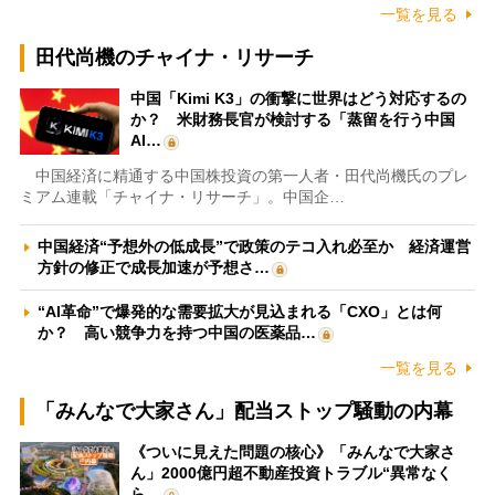
一覧を見る
田代尚機のチャイナ・リサーチ
中国「Kimi K3」の衝撃に世界はどう対応するの
か？ 米財務長官が検討する「蒸留を行う中国
AI…
中国経済に精通する中国株投資の第一人者・田代尚機氏のプレ
ミアム連載「チャイナ・リサーチ」。中国企…
中国経済“予想外の低成長”で政策のテコ入れ必至か 経済運営
方針の修正で成長加速が予想さ…
“AI革命”で爆発的な需要拡大が見込まれる「CXO」とは何
か？ 高い競争力を持つ中国の医薬品…
一覧を見る
「みんなで大家さん」配当ストップ騒動の内幕
《ついに見えた問題の核心》「みんなで大家さ
ん」2000億円超不動産投資トラブル“異常なく
ら…