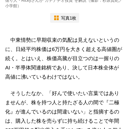
億り人・Rickyさんが“カテナチオ投資”を解説（撮影：杉原賢紀／
小学館）
写真1枚
中東情勢に早期収束の気配は見えないというの
に、日経平均株価は6万円を大きく超える高値圏が
続く。とはいえ、株価高騰が目立つのは一握りの
AI・半導体関連銘柄であり、決して日本株全体が
高値に沸いているわけではない。
そうしたなか、「好んで使いたい言葉ではあり
ませんが、株を持つ人と持たざる人の間で『二極
化』が進んでいるのは間違いない」と指摘するの
は、購入した株を売らずに持ち続けることで年間