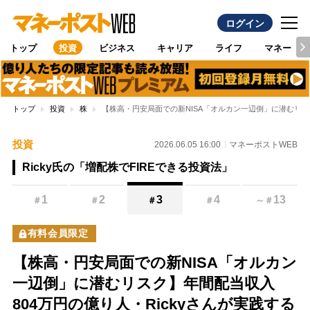
ログイン
トップ
投資
ビジネス
キャリア
ライフ
マネー
トップ
投資
株
【株高・円安局面での新NISA「オルカン一辺倒」に潜むリス
投資
2026.06.05 16:00
マネーポストWEB
Ricky氏の「増配株でFIREできる投資法」
1
2
3
4
13
＃
＃
＃
＃
～
＃
有料会員限定
【株高・円安局面での新NISA「オルカン
一辺倒」に潜むリスク】年間配当収入
804万円の億り人・Rickyさんが実践する