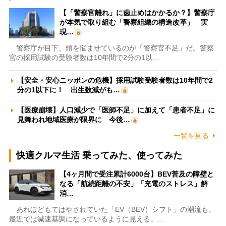
【「警察官離れ」に歯止めはかかるか？】警察庁
が本気で取り組む「警察組織の構造改革」 実
現…
警察庁が目下、頭を悩ませているのが「警察官不足」だ。警察
官の採用試験の受験者数は10年間で2分の1以…
【安全・安心ニッポンの危機】採用試験受験者数は10年間で2
分の1以下に！ 出生数減がも…
【医療崩壊】人口減少で「医師不足」に加えて「患者不足」に
見舞われ地域医療が限界に 今後…
一覧を見る
快適クルマ生活 乗ってみた、使ってみた
【4ヶ月間で受注累計6000台】BEV普及の障壁と
なる「航続距離の不安」「充電のストレス」解
消…
あれほどもてはやされていた「EV（BEV）シフト」の潮流も、
最近では減速基調になっているように見える。…