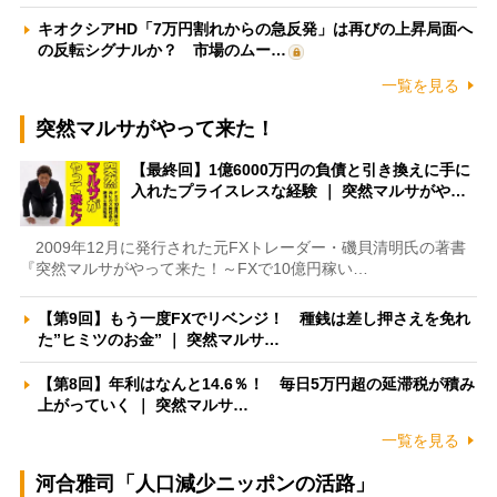
キオクシアHD「7万円割れからの急反発」は再びの上昇局面へ
の反転シグナルか？ 市場のムー…
一覧を見る
突然マルサがやって来た！
【最終回】1億6000万円の負債と引き換えに手に
入れたプライスレスな経験 ｜ 突然マルサがや…
2009年12月に発行された元FXトレーダー・磯貝清明氏の著書
『突然マルサがやって来た！～FXで10億円稼い…
【第9回】もう一度FXでリベンジ！ 種銭は差し押さえを免れ
た”ヒミツのお金” ｜ 突然マルサ…
【第8回】年利はなんと14.6％！ 毎日5万円超の延滞税が積み
上がっていく ｜ 突然マルサ…
一覧を見る
河合雅司「人口減少ニッポンの活路」