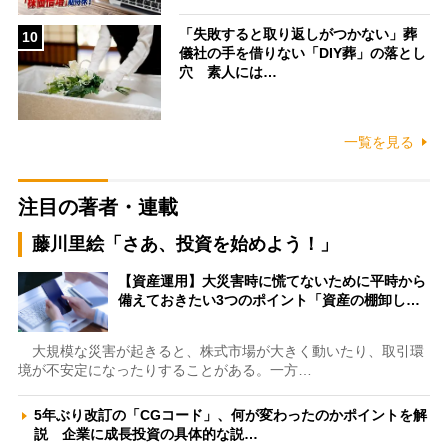
「失敗すると取り返しがつかない」葬
10
儀社の手を借りない「DIY葬」の落とし
穴 素人には…
一覧を見る
注目の著者・連載
藤川里絵「さあ、投資を始めよう！」
【資産運用】大災害時に慌てないために平時から
備えておきたい3つのポイント「資産の棚卸し…
大規模な災害が起きると、株式市場が大きく動いたり、取引環
境が不安定になったりすることがある。一方…
5年ぶり改訂の「CGコード」、何が変わったのかポイントを解
説 企業に成長投資の具体的な説…