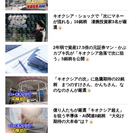
キオクシア・ショックで「次にマネー
が流れる」16銘柄 凄腕投資家3名が厳
選
2年弱で資産17.5倍の元証券マン・かぶ
カブキ氏が「キオクシア急落で次に狙
う」5銘柄を公開
「キオクシアの次」に急騰期待の22銘
柄 まつのすけさん、かんちさん、な
のなのさんが厳選
億り人たちが厳選「キオクシア超え」
を狙う半導体・AI関連8銘柄 “大化け
期待の大本命”は？