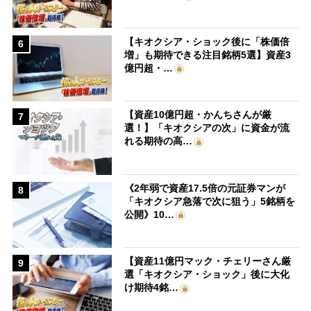
【キオクシア・ショック後に「株価倍
6
増」も期待できる注目銘柄5選】資産3
億円超・…
【資産10億円超・かんちさんが厳
7
選！】「キオクシアの次」に資金が流
れる期待の高…
《2年弱で資産17.5倍の元証券マンが
8
「キオクシア急落で次に狙う」5銘柄を
公開》10…
【資産11億円マック・チェリーさん厳
9
選「キオクシア・ショック」後に大化
け期待4銘…