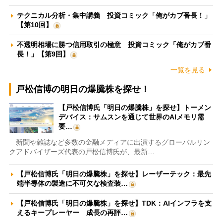
テクニカル分析・集中講義 投資コミック「俺がカブ番長！」
【第10回】
不透明相場に勝つ信用取引の極意 投資コミック「俺がカブ番
長！」【第9回】
一覧を見る
戸松信博の明日の爆騰株を探せ！
【戸松信博氏「明日の爆騰株」を探せ】トーメン
デバイス：サムスンを通じて世界のAIメモリ需
要…
新聞や雑誌など多数の金融メディアに出演するグローバルリン
クアドバイザーズ代表の戸松信博氏が、最新…
【戸松信博氏「明日の爆騰株」を探せ】レーザーテック：最先
端半導体の製造に不可欠な検査装…
【戸松信博氏「明日の爆騰株」を探せ】TDK：AIインフラを支
えるキープレーヤー 成長の再評…