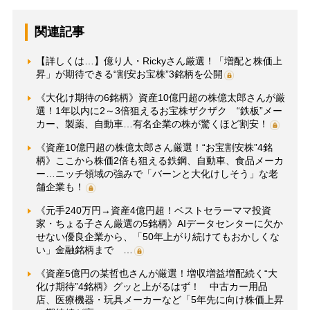
関連記事
【詳しくは…】億り人・Rickyさん厳選！「増配と株価上
昇」が期待できる“割安お宝株”3銘柄を公開
《大化け期待の6銘柄》資産10億円超の株億太郎さんが厳
選！1年以内に2～3倍狙えるお宝株ザクザク “鉄板”メー
カー、製薬、自動車…有名企業の株が驚くほど割安！
《資産10億円超の株億太郎さん厳選！“お宝割安株”4銘
柄》ここから株価2倍も狙える鉄鋼、自動車、食品メーカ
ー…ニッチ領域の強みで「バーンと大化けしそう」な老
舗企業も！
《元手240万円→資産4億円超！ベストセラーママ投資
家・ちょる子さん厳選の5銘柄》AIデータセンターに欠か
せない優良企業から、「50年上がり続けてもおかしくな
い」金融銘柄まで …
《資産5億円の某哲也さんが厳選！増収増益増配続く“大
化け期待”4銘柄》グッと上がるはず！ 中古カー用品
店、医療機器・玩具メーカーなど「5年先に向け株価上昇