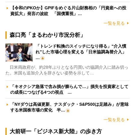
【令和のPKOか】GPIFをめぐる片山財務相の「円資産への投
資拡大」発言の波紋 「国債重視」…
一覧を見る
森口亮「まるわかり市況分析」
「トレンド転換のスイッチになり得る」“介入慣
れ”した市場心理を変える「日米協調為替介入」
…
日米両政府が、約28年ぶりとなる円買いの協調介入に踏み切っ
た。米国も追加介入を辞さない姿勢を示して…
「キオクシア急落で含み損が膨らんで…」損失を投資家として
の成長につなげる4つの視点 …
「NYダウは高値更新、ナスダック・S&P500は足踏み」が意味
する米国株市場の変化 半…
一覧を見る
大前研一「ビジネス新大陸」の歩き方