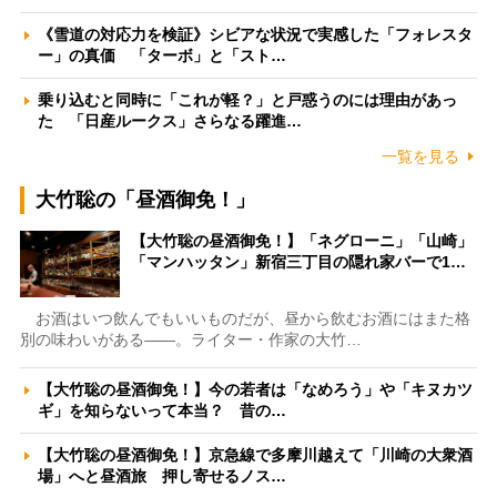
《雪道の対応力を検証》シビアな状況で実感した「フォレスタ
ー」の真価 「ターボ」と「スト…
乗り込むと同時に「これが軽？」と戸惑うのには理由があっ
た 「日産ルークス」さらなる躍進…
一覧を見る
大竹聡の「昼酒御免！」
【大竹聡の昼酒御免！】「ネグローニ」「山崎」
「マンハッタン」新宿三丁目の隠れ家バーで1…
お酒はいつ飲んでもいいものだが、昼から飲むお酒にはまた格
別の味わいがある――。ライター・作家の大竹…
【大竹聡の昼酒御免！】今の若者は「なめろう」や「キヌカツ
ギ」を知らないって本当？ 昔の…
【大竹聡の昼酒御免！】京急線で多摩川越えて「川崎の大衆酒
場」へと昼酒旅 押し寄せるノス…