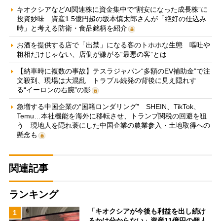
キオクシアなどAI関連株に資金集中で“割安になった成長株”に
投資妙味 資産1.5億円超の坂本慎太郎さんが「絶好の仕込み
時」と考える防衛・食品銘柄を紹介
お酒を提供する店で「出禁」になる客のトホホな生態 嘔吐や
粗相だけじゃない、店側が嫌がる“最悪の客”とは
【納車時に複数の事故】テスラジャパン“多額のEV補助金”で注
文殺到、現場は大混乱 トラブル続発の背後に見え隠れす
る“イーロンの右腕”の影
急増する中国企業の“国籍ロンダリング” SHEIN、TikTok、
Temu…本社機能を海外に移転させ、トランプ関税の回避を狙
う 現地人を隠れ蓑にした中国企業の農業参入・土地取得への
懸念も
関連記事
ランキング
「キオクシアが今後も利益を出し続け
1
るかは分からない」資産11億円の個人