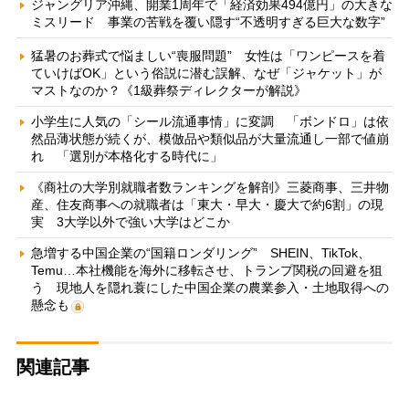
ジャングリア沖縄、開業1周年で「経済効果494億円」の大きな
ミスリード 事業の苦戦を覆い隠す“不透明すぎる巨大な数字”
猛暑のお葬式で悩ましい“喪服問題” 女性は「ワンピースを着
ていけばOK」という俗説に潜む誤解、なぜ「ジャケット」が
マストなのか？《1級葬祭ディレクターが解説》
小学生に人気の「シール流通事情」に変調 「ボンドロ」は依
然品薄状態が続くが、模倣品や類似品が大量流通し一部で値崩
れ 「選別が本格化する時代に」
《商社の大学別就職者数ランキングを解剖》三菱商事、三井物
産、住友商事への就職者は「東大・早大・慶大で約6割」の現
実 3大学以外で強い大学はどこか
急増する中国企業の“国籍ロンダリング” SHEIN、TikTok、
Temu…本社機能を海外に移転させ、トランプ関税の回避を狙
う 現地人を隠れ蓑にした中国企業の農業参入・土地取得への
懸念も
関連記事