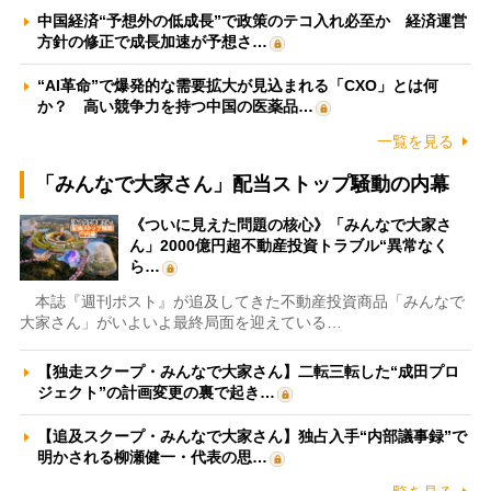
中国経済“予想外の低成長”で政策のテコ入れ必至か 経済運営
方針の修正で成長加速が予想さ…
“AI革命”で爆発的な需要拡大が見込まれる「CXO」とは何
か？ 高い競争力を持つ中国の医薬品…
一覧を見る
「みんなで大家さん」配当ストップ騒動の内幕
《ついに見えた問題の核心》「みんなで大家さ
ん」2000億円超不動産投資トラブル“異常なく
ら…
本誌『週刊ポスト』が追及してきた不動産投資商品「みんなで
大家さん」がいよいよ最終局面を迎えている…
【独走スクープ・みんなで大家さん】二転三転した“成田プロ
ジェクト”の計画変更の裏で起き…
【追及スクープ・みんなで大家さん】独占入手“内部議事録”で
明かされる柳瀬健一・代表の思…