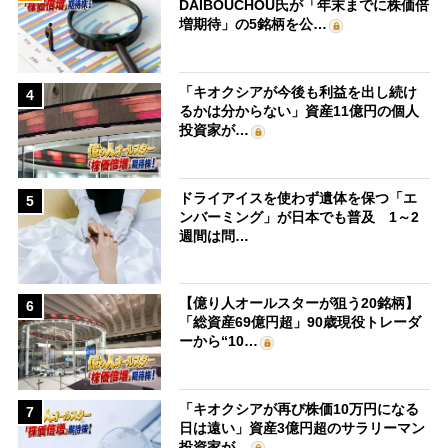
DAIBOUCHOU氏が「年末までに株価倍
増期待」の5銘柄を公…
「キオクシアが今後も利益を出し続け
4
るかは分からない」資産11億円の個人
投資家が…
ドライアイスを使わず遺体を保つ「エ
5
ンバーミング」が日本でも普及 1～2
週間は問…
【億り人オールスターが狙う20銘柄】
6
「総資産69億円超」90歳現役トレーダ
ーから“10…
「キオクシアが再び株価10万円になる
7
日は遠い」資産3億円超のサラリーマン
投資家が…