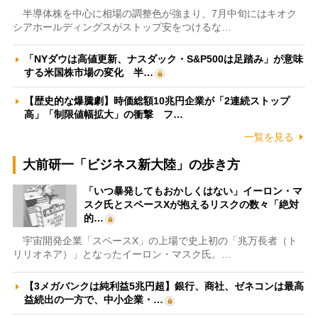
半導体株を中心に相場の調整色が強まり、7月中旬にはキオク
シアホールディングスがストップ安をつけるな…
「NYダウは高値更新、ナスダック・S&P500は足踏み」が意味
する米国株市場の変化 半…
【歴史的な爆騰劇】時価総額10兆円企業が「2連続ストップ
高」「制限値幅拡大」の衝撃 フ…
一覧を見る
大前研一「ビジネス新大陸」の歩き方
「いつ暴発してもおかしくはない」イーロン・マ
スク氏とスペースXが抱えるリスクの数々「絶対
的…
宇宙開発企業「スペースX」の上場で史上初の「兆万長者（ト
リリオネア）」となったイーロン・マスク氏。…
【3メガバンクは純利益5兆円超】銀行、商社、ゼネコンは最高
益続出の一方で、中小企業・…