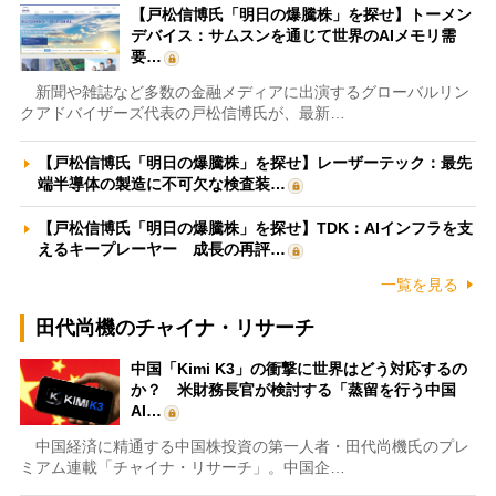
【戸松信博氏「明日の爆騰株」を探せ】トーメン
デバイス：サムスンを通じて世界のAIメモリ需
要…
新聞や雑誌など多数の金融メディアに出演するグローバルリン
クアドバイザーズ代表の戸松信博氏が、最新…
【戸松信博氏「明日の爆騰株」を探せ】レーザーテック：最先
端半導体の製造に不可欠な検査装…
【戸松信博氏「明日の爆騰株」を探せ】TDK：AIインフラを支
えるキープレーヤー 成長の再評…
一覧を見る
田代尚機のチャイナ・リサーチ
中国「Kimi K3」の衝撃に世界はどう対応するの
か？ 米財務長官が検討する「蒸留を行う中国
AI…
中国経済に精通する中国株投資の第一人者・田代尚機氏のプレ
ミアム連載「チャイナ・リサーチ」。中国企…