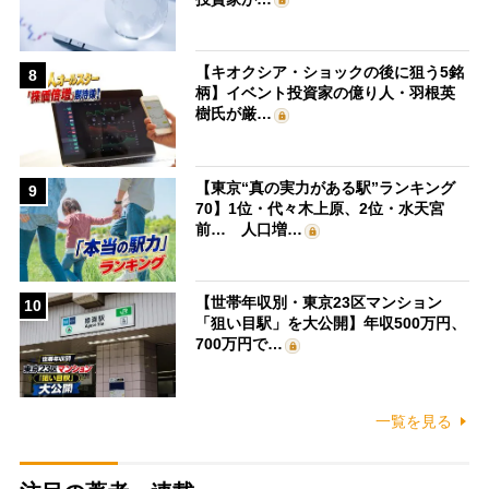
【キオクシア・ショックの後に狙う5銘
8
柄】イベント投資家の億り人・羽根英
樹氏が厳…
【東京“真の実力がある駅”ランキング
9
70】1位・代々木上原、2位・水天宮
前… 人口増…
【世帯年収別・東京23区マンション
10
「狙い目駅」を大公開】年収500万円、
700万円で…
一覧を見る