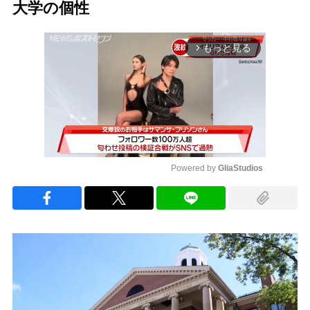
大学の個性
もっと見る
arrow_forward_ios
Powered by 
GliaStudios
Mute