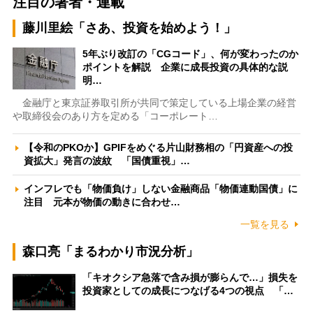
注目の著者・連載
藤川里絵「さあ、投資を始めよう！」
5年ぶり改訂の「CGコード」、何が変わったのか
ポイントを解説 企業に成長投資の具体的な説
明…
金融庁と東京証券取引所が共同で策定している上場企業の経営
や取締役会のあり方を定める「コーポレート…
【令和のPKOか】GPIFをめぐる片山財務相の「円資産への投
資拡大」発言の波紋 「国債重視」…
インフレでも「物価負け」しない金融商品「物価連動国債」に
注目 元本が物価の動きに合わせ…
一覧を見る
森口亮「まるわかり市況分析」
「キオクシア急落で含み損が膨らんで…」損失を
投資家としての成長につなげる4つの視点 「…