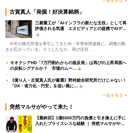
一覧を見る
古賀真人「発掘！好決算銘柄」
三菱重工が「AIインフラの新たな主役」として再
評価される気運 エヌビディアとの提携でAIデ…
今年の株式市場を牽引してきたAI・半導体関連株に、調整の動
きが広がっている。そうしたなか、再び注目…
キオクシアHD「7万円割れからの急反発」は再びの上昇局面へ
の反転シグナルか？ 市場のムー…
《億り人・古賀真人氏が厳選》野村総合研究所だけじゃない！
「DX・省力化・円安」を追い風に…
一覧を見る
突然マルサがやって来た！
【最終回】1億6000万円の負債と引き換えに手に
入れたプライスレスな経験 ｜ 突然マルサがや…