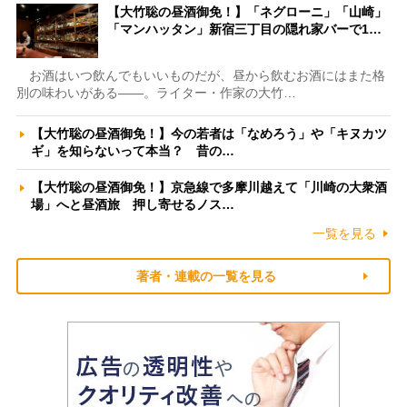
【大竹聡の昼酒御免！】「ネグローニ」「山崎」
「マンハッタン」新宿三丁目の隠れ家バーで1…
お酒はいつ飲んでもいいものだが、昼から飲むお酒にはまた格
別の味わいがある――。ライター・作家の大竹…
【大竹聡の昼酒御免！】今の若者は「なめろう」や「キヌカツ
ギ」を知らないって本当？ 昔の…
【大竹聡の昼酒御免！】京急線で多摩川越えて「川崎の大衆酒
場」へと昼酒旅 押し寄せるノス…
一覧を見る
著者・連載の一覧を見る