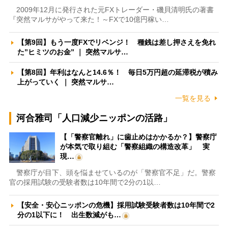
2009年12月に発行された元FXトレーダー・磯貝清明氏の著書
『突然マルサがやって来た！～FXで10億円稼い…
【第9回】もう一度FXでリベンジ！ 種銭は差し押さえを免れ
た”ヒミツのお金” ｜ 突然マルサ…
【第8回】年利はなんと14.6％！ 毎日5万円超の延滞税が積み
上がっていく ｜ 突然マルサ…
一覧を見る
河合雅司「人口減少ニッポンの活路」
【「警察官離れ」に歯止めはかかるか？】警察庁
が本気で取り組む「警察組織の構造改革」 実
現…
警察庁が目下、頭を悩ませているのが「警察官不足」だ。警察
官の採用試験の受験者数は10年間で2分の1以…
【安全・安心ニッポンの危機】採用試験受験者数は10年間で2
分の1以下に！ 出生数減がも…