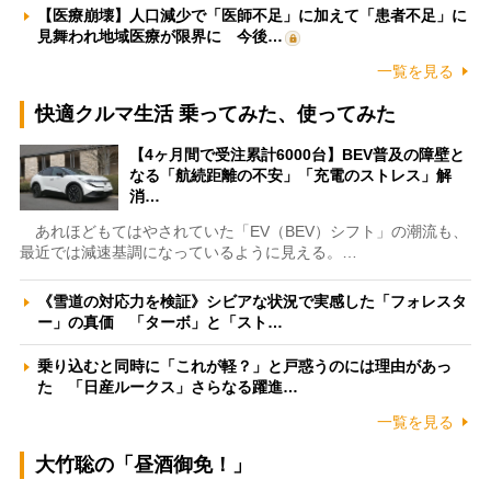
【医療崩壊】人口減少で「医師不足」に加えて「患者不足」に
見舞われ地域医療が限界に 今後…
一覧を見る
快適クルマ生活 乗ってみた、使ってみた
【4ヶ月間で受注累計6000台】BEV普及の障壁と
なる「航続距離の不安」「充電のストレス」解
消…
あれほどもてはやされていた「EV（BEV）シフト」の潮流も、
最近では減速基調になっているように見える。…
《雪道の対応力を検証》シビアな状況で実感した「フォレスタ
ー」の真価 「ターボ」と「スト…
乗り込むと同時に「これが軽？」と戸惑うのには理由があっ
た 「日産ルークス」さらなる躍進…
一覧を見る
大竹聡の「昼酒御免！」