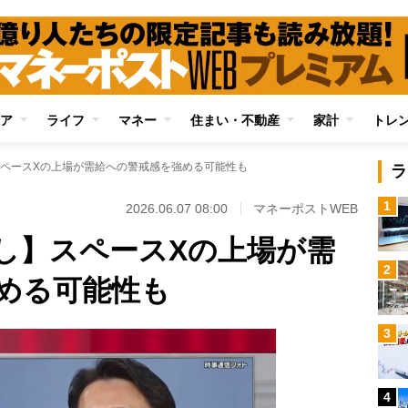
ア
ライフ
マネー
住まい・不動産
家計
トレ
ペースXの上場が需給への警戒感を強める可能性も
ラ
1
2026.06.07 08:00
マネーポストWEB
し】スペースXの上場が需
2
める可能性も
3
4