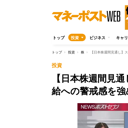
トップ
投資
ビジネス
キャリ
トップ
投資
株
【日本株週間見通し】ス
投資
【日本株週間見通
給への警戒感を強