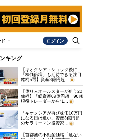
ンド
ログイン
ンキング
【キオクシア・ショック後に
「株価倍増」も期待できる注目
銘柄5選】資産3億円超…
【億り人オールスターが狙う20
銘柄】「総資産69億円超」90歳
現役トレーダーから“1…
「キオクシアが再び株価10万円
になる日は遠い」資産3億円超
のサラリーマン投資家…
【首都圏の不動産価格「危ない