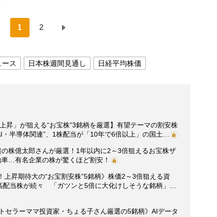
1
2
ュース
日本株週間見通し
日経平均株価
価上昇」が狙える“お宝株”3銘柄を厳選】有望テーマの割安株
I・半導体関連”、1株配当が「10年で6倍以上」の国土…
超の株億太郎さんが厳選！1年以内に2～3倍狙えるお宝株ザ
動車…有名企業の株が驚くほど割安！
！上昇期待大の“お宝割安株”5銘柄》株価2～3倍狙える資
高配当株が続々 「ガツンと5倍に大化けしそうな銘柄」…
ストセラーママ投資家・ちょる子さん厳選の5銘柄》AIデータ