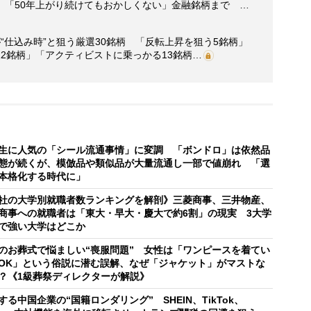
、「50年上がり続けてもおかしくない」金融銘柄まで …
“仕込み時”と狙う厳選30銘柄 「反転上昇を狙う5銘柄」
2銘柄」「アクティビストに乗っかる13銘柄…
生に人気の「シール流通事情」に変調 「ボンドロ」は依然品
態が続くが、模倣品や類似品が大量流通し一部で値崩れ 「選
本格化する時代に」
社の大学別就職者数ランキングを解剖》三菱商事、三井物産、
商事への就職者は「東大・早大・慶大で約6割」の現実 3大学
で強い大学はどこか
のお葬式で悩ましい“喪服問題” 女性は「ワンピースを着てい
OK」という俗説に潜む誤解、なぜ「ジャケット」がマストな
？《1級葬祭ディレクターが解説》
する中国企業の“国籍ロンダリング” SHEIN、TikTok、