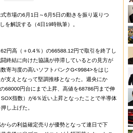
市場の6月1日～6月5日の動きを振り返りつ
通しを解説する（4日19時執筆）。
2円高（＋0.4％）の66588.12円で取引を終了し
戦闘終結に向けた協議が停滞しているとの見方が
寄与度の高いソフトバンクG<9984>をはじ
昇が支えとなって堅調推移となった。週央にか
の68000円台にまで上昇、高値を68786円まで伸
SOX指数）が6％近い上昇となったことで半導体
を押し上げた。
からの利益確定売りが優勢となって連日で下