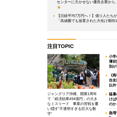
センターに欠かせない優良企業から
【日経平均7万円へ！】億り人たちが
「高値圏でも放置された大化け期待1
注目TOPIC
小学
薄状
別が
《商
住友
以外
ジャングリア沖縄、開業1周年
猛暑
で「経済効果494億円」の大き
けば
なミスリード 事業の苦戦を覆
のか
い隠す“不透明すぎる巨大な数
急増
字”