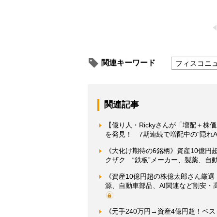
関連キーワード
フィスコニ
関連記事
【億り人・Rickyさんが「増配＋株
を発見！ 7期連続で増配中の“隠れA
《大化け期待の6銘柄》資産10億円
クザク “鉄板”メーカー、製薬、自
《資産10億円超の株億太郎さん厳選
源、自動車部品、AI関連など割安・
《元手240万円→資産4億円超！ベ