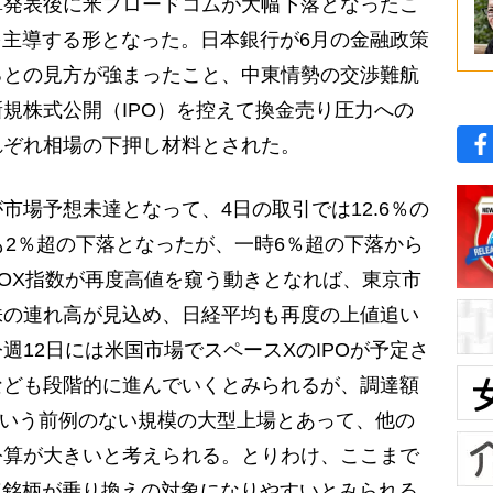
算発表後に米ブロードコムが大幅下落となったこ
を主導する形となった。日本銀行が6月の金融政策
るとの見方が強まったこと、中東情勢の交渉難航
規株式公開（IPO）を控えて換金売り圧力への
れぞれ相場の下押し材料とされた。
場予想未達となって、4日の取引では12.6％の
も2％超の下落となったが、一時6％超の下落から
OX指数が再度高値を窺う動きとなれば、東京市
株の連れ高が見込め、日経平均も再度の上値追い
週12日には米国市場でスペースXのIPOが予定さ
なども段階的に進んでいくとみられるが、調達額
円という前例のない規模の大型上場とあって、他の
公算が大きいと考えられる。とりわけ、ここまで
連銘柄が乗り換えの対象になりやすいとみられる