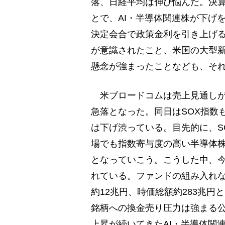
落、日経平均は伸び悩んだ。決
とで、AI・半導体関連株が下げ
決定会合で政策金利を引き上げ
が意識されたこと、米国の大型新
懸念が強まったことなども、そ
米ブロードコムは売上見通しが市
急落となった。同日はSOX指数
は下げ渋っている。目先的に、S
場でも指数寄与度の高い半導体
となっていこう。こうした中、今
れている。ファンドの組み入れ
約12兆円、時価総額約283兆
銘柄への換金売り圧力は強まる
上昇が続いてきたAI・半導体関