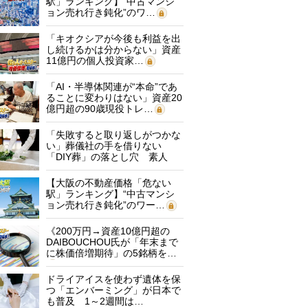
駅」ランキング】“中古マンシ
ョン売れ行き鈍化”のワ…
「キオクシアが今後も利益を出
し続けるかは分からない」資産
11億円の個人投資家…
「AI・半導体関連が“本命”であ
ることに変わりはない」資産20
億円超の90歳現役トレ…
「失敗すると取り返しがつかな
い」葬儀社の手を借りない
「DIY葬」の落とし穴 素人
に…
【大阪の不動産価格「危ない
駅」ランキング】“中古マンシ
ョン売れ行き鈍化”のワー…
《200万円→資産10億円超の
DAIBOUCHOU氏が「年末まで
に株価倍増期待」の5銘柄を…
ドライアイスを使わず遺体を保
つ「エンバーミング」が日本で
も普及 1～2週間は…