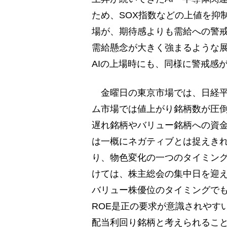
ため、SOX指数などの上値を抑
場が、期待感よりも需給への警
需給懸念が大きく強まるような
AIの上場時にも、同様に警戒感
金曜日の東京市場では、日経平
ム市場では値上がり銘柄数が圧倒
遅れ銘柄やバリュー銘柄への資
は一概にネガティブとは捉えきれ
り、物色変化の一つのタイミング
けては、株主総会の集中日を迎
バリュー株優位のタイミングでも
ROE是正の要求が意識されやす
配当利回り銘柄と考えられるこ