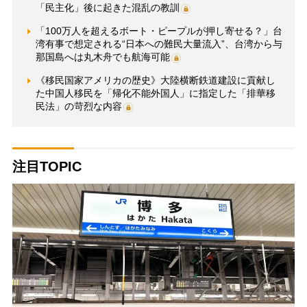
「民主化」後に起きた混乱の教訓
「100万人を超えるボート・ピープルが押し寄せる？」台
湾有事で想定される“日本への難民大量流入”、台湾から与
那国島へは丸木舟でも航海可能
《移民国家アメリカの歴史》大陸横断鉄道建設に貢献し
た中国人移民を「帰化不能外国人」に指定した「排華移
民法」の苛烈な内容
注目TOPIC