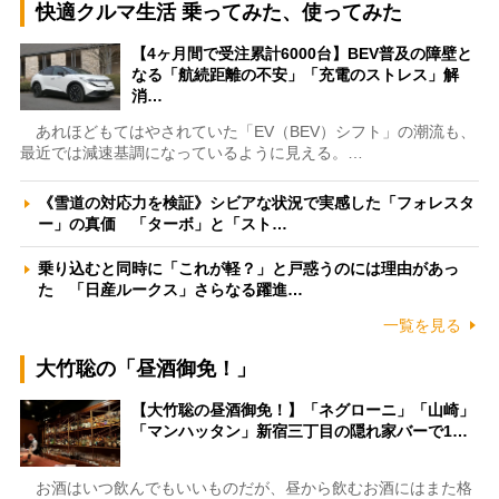
快適クルマ生活 乗ってみた、使ってみた
【4ヶ月間で受注累計6000台】BEV普及の障壁と
なる「航続距離の不安」「充電のストレス」解
消…
あれほどもてはやされていた「EV（BEV）シフト」の潮流も、
最近では減速基調になっているように見える。…
《雪道の対応力を検証》シビアな状況で実感した「フォレスタ
ー」の真価 「ターボ」と「スト…
乗り込むと同時に「これが軽？」と戸惑うのには理由があっ
た 「日産ルークス」さらなる躍進…
一覧を見る
大竹聡の「昼酒御免！」
【大竹聡の昼酒御免！】「ネグローニ」「山崎」
「マンハッタン」新宿三丁目の隠れ家バーで1…
お酒はいつ飲んでもいいものだが、昼から飲むお酒にはまた格