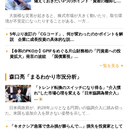
備えておきたい3つのポイント「資産の棚卸し…
大規模な災害が起きると、株式市場が大きく動いたり、取引環
境が不安定になったりすることがある。一方…
5年ぶり改訂の「CGコード」、何が変わったのかポイントを解
説 企業に成長投資の具体的な説…
【令和のPKOか】GPIFをめぐる片山財務相の「円資産への投
資拡大」発言の波紋 「国債重視」…
一覧を見る
森口亮「まるわかり市況分析」
「トレンド転換のスイッチになり得る」“介入慣
れ”した市場心理を変える「日米協調為替介入」
…
日米両政府が、約28年ぶりとなる円買いの協調介入に踏み切っ
た。米国も追加介入を辞さない姿勢を示して…
「キオクシア急落で含み損が膨らんで…」損失を投資家として