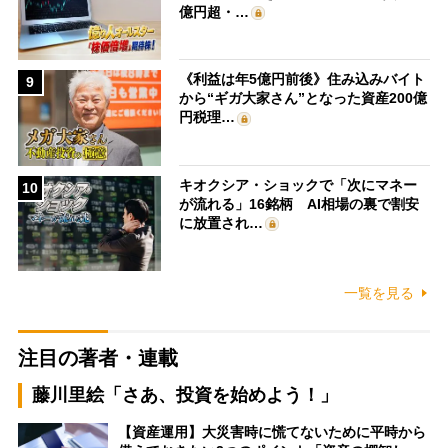
億円超・…
《利益は年5億円前後》住み込みバイト
9
から“ギガ大家さん”となった資産200億
円税理…
キオクシア・ショックで「次にマネー
10
が流れる」16銘柄 AI相場の裏で割安
に放置され…
一覧を見る
注目の著者・連載
藤川里絵「さあ、投資を始めよう！」
【資産運用】大災害時に慌てないために平時から