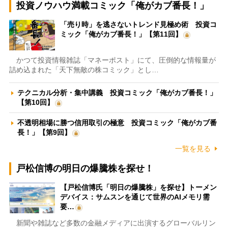
投資ノウハウ満載コミック「俺がカブ番長！」
「売り時」を逃さないトレンド見極め術 投資コ
ミック「俺がカブ番長！」【第11回】
かつて投資情報雑誌「マネーポスト」にて、圧倒的な情報量が
詰め込まれた「天下無敵の株コミック」とし…
テクニカル分析・集中講義 投資コミック「俺がカブ番長！」
【第10回】
不透明相場に勝つ信用取引の極意 投資コミック「俺がカブ番
長！」【第9回】
一覧を見る
戸松信博の明日の爆騰株を探せ！
【戸松信博氏「明日の爆騰株」を探せ】トーメン
デバイス：サムスンを通じて世界のAIメモリ需
要…
新聞や雑誌など多数の金融メディアに出演するグローバルリン