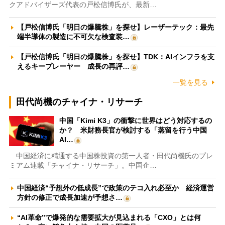
クアドバイザーズ代表の戸松信博氏が、最新…
【戸松信博氏「明日の爆騰株」を探せ】レーザーテック：最先
端半導体の製造に不可欠な検査装…
【戸松信博氏「明日の爆騰株」を探せ】TDK：AIインフラを支
えるキープレーヤー 成長の再評…
一覧を見る
田代尚機のチャイナ・リサーチ
中国「Kimi K3」の衝撃に世界はどう対応するの
か？ 米財務長官が検討する「蒸留を行う中国
AI…
中国経済に精通する中国株投資の第一人者・田代尚機氏のプレ
ミアム連載「チャイナ・リサーチ」。中国企…
中国経済“予想外の低成長”で政策のテコ入れ必至か 経済運営
方針の修正で成長加速が予想さ…
“AI革命”で爆発的な需要拡大が見込まれる「CXO」とは何