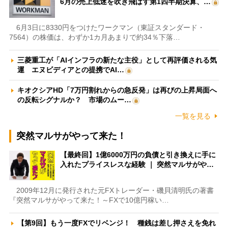
6月の売上低迷を吹き飛ばす第1四半期決算、…
6月3日に8330円をつけたワークマン（東証スタンダード・
7564）の株価は、わずか1カ月あまりで約34％下落…
三菱重工が「AIインフラの新たな主役」として再評価される気
運 エヌビディアとの提携でAI…
キオクシアHD「7万円割れからの急反発」は再びの上昇局面へ
の反転シグナルか？ 市場のムー…
一覧を見る
突然マルサがやって来た！
【最終回】1億6000万円の負債と引き換えに手に
入れたプライスレスな経験 ｜ 突然マルサがや…
2009年12月に発行された元FXトレーダー・磯貝清明氏の著書
『突然マルサがやって来た！～FXで10億円稼い…
【第9回】もう一度FXでリベンジ！ 種銭は差し押さえを免れ