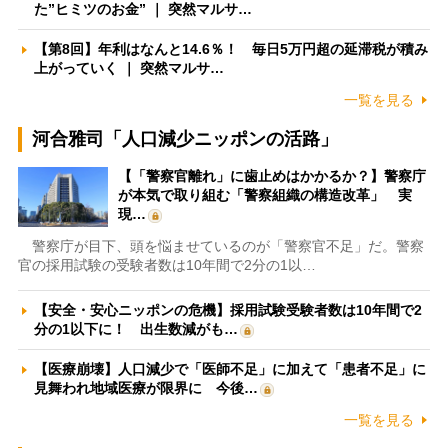
た”ヒミツのお金” ｜ 突然マルサ…
【第8回】年利はなんと14.6％！ 毎日5万円超の延滞税が積み
上がっていく ｜ 突然マルサ…
一覧を見る
河合雅司「人口減少ニッポンの活路」
【「警察官離れ」に歯止めはかかるか？】警察庁
が本気で取り組む「警察組織の構造改革」 実
現…
警察庁が目下、頭を悩ませているのが「警察官不足」だ。警察
官の採用試験の受験者数は10年間で2分の1以…
【安全・安心ニッポンの危機】採用試験受験者数は10年間で2
分の1以下に！ 出生数減がも…
【医療崩壊】人口減少で「医師不足」に加えて「患者不足」に
見舞われ地域医療が限界に 今後…
一覧を見る