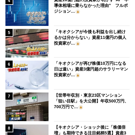
4
導体相場に乗らなかった理由” フルポ
ジション…
「キオクシアが今後も利益を出し続け
5
るかは分からない」資産11億円の個人
投資家が…
「キオクシアが再び株価10万円になる
6
日は遠い」資産3億円超のサラリーマン
投資家が…
【世帯年収別・東京23区マンション
7
「狙い目駅」を大公開】年収500万円、
700万円で…
【キオクシア・ショック後に「株価倍
8
増」も期待できる注目銘柄5選】資産3