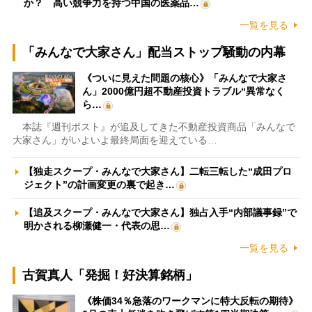
か？ 高い競争力を持つ中国の医薬品…
一覧を見る
「みんなで大家さん」配当ストップ騒動の内幕
《ついに見えた問題の核心》「みんなで大家さ
ん」2000億円超不動産投資トラブル“異常なく
ら…
本誌『週刊ポスト』が追及してきた不動産投資商品「みんなで
大家さん」がいよいよ最終局面を迎えている…
【独走スクープ・みんなで大家さん】二転三転した“成田プロ
ジェクト”の計画変更の裏で起き…
【追及スクープ・みんなで大家さん】独占入手“内部議事録”で
明かされる柳瀬健一・代表の思…
一覧を見る
古賀真人「発掘！好決算銘柄」
《株価34％急落のワークマンに特大反転の期待》