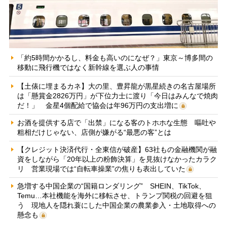
「約5時間かかるし、料金も高いのになぜ？」東京～博多間の
移動に飛行機ではなく新幹線を選ぶ人の事情
【土俵に埋まるカネ】大の里、豊昇龍が黒星続きの名古屋場所
は「懸賞金2826万円」が下位力士に渡り「今日はみんなで焼肉
だ！」 金星4個配給で協会は年96万円の支出増に
お酒を提供する店で「出禁」になる客のトホホな生態 嘔吐や
粗相だけじゃない、店側が嫌がる“最悪の客”とは
【クレジット決済代行・全東信が破産】63社もの金融機関が融
資をしながら「20年以上の粉飾決算」を見抜けなかったカラク
リ 営業現場では“自転車操業”の焦りも表出していた
急増する中国企業の“国籍ロンダリング” SHEIN、TikTok、
Temu…本社機能を海外に移転させ、トランプ関税の回避を狙
う 現地人を隠れ蓑にした中国企業の農業参入・土地取得への
懸念も