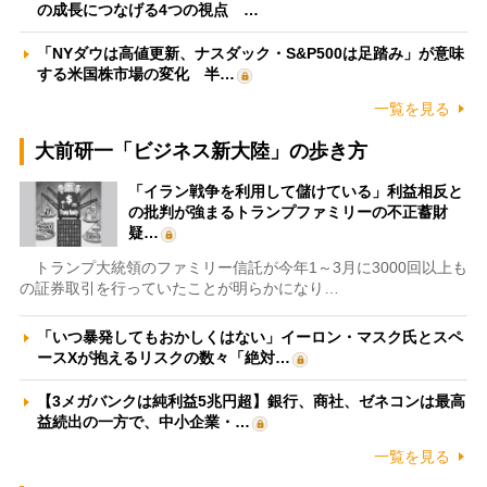
の成長につなげる4つの視点 …
「NYダウは高値更新、ナスダック・S&P500は足踏み」が意味
する米国株市場の変化 半…
一覧を見る
大前研一「ビジネス新大陸」の歩き方
「イラン戦争を利用して儲けている」利益相反と
の批判が強まるトランプファミリーの不正蓄財
疑…
トランプ大統領のファミリー信託が今年1～3月に3000回以上も
の証券取引を行っていたことが明らかになり…
「いつ暴発してもおかしくはない」イーロン・マスク氏とスペ
ースXが抱えるリスクの数々「絶対…
【3メガバンクは純利益5兆円超】銀行、商社、ゼネコンは最高
益続出の一方で、中小企業・…
一覧を見る