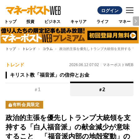
ログイン
トップ
投資
ビジネス
キャリア
ライフ
マネー
トップ
トレンド
コラム
政治的主張を優先しトランプ大統領を支持する「白
トレンド
2026.06.12 07:02
マネーポストWEB
キリスト教「福音派」の信仰とお金
1
2
＃
＃
有料会員限定
政治的主張を優先しトランプ大統領を支
持する「白人福音派」の献金減少が意味
すること 「福音派内部の地殻変動」の