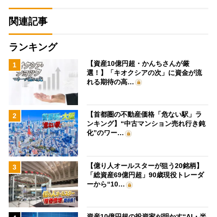
関連記事
ランキング
【資産10億円超・かんちさんが厳
1
選！】「キオクシアの次」に資金が流
れる期待の高…
【首都圏の不動産価格「危ない駅」ラ
2
ンキング】“中古マンション売れ行き鈍
化”のワー…
【億り人オールスターが狙う20銘柄】
3
「総資産69億円超」90歳現役トレーダ
ーから“10…
資産10億円超の投資家が明かす“AI・半