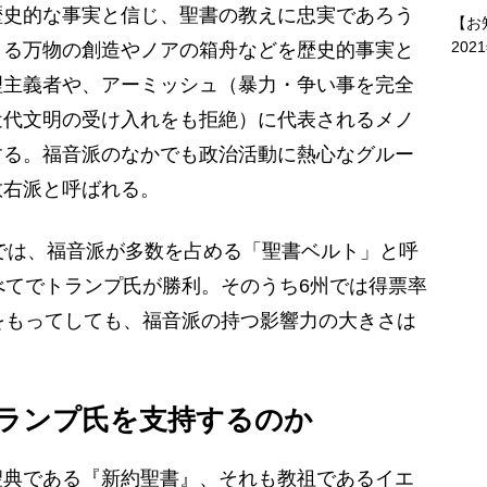
歴史的な事実と信じ、聖書の教えに忠実であろう
【お
202
よる万物の創造やノアの箱舟などを歴史的事実と
理主義者や、アーミッシュ（暴力・争い事を完全
近代文明の受け入れをも拒絶）に代表されるメノ
する。福音派のなかでも政治活動に熱心なグルー
教右派と呼ばれる。
では、福音派が多数を占める「聖書ベルト」と呼
べてでトランプ氏が勝利。そのうち6州では得票率
をもってしても、福音派の持つ影響力の大きさは
ランプ氏を支持するのか
典である『新約聖書』、それも教祖であるイエ