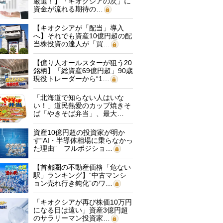
厳選！】「キオクシアの次」に
資金が流れる期待の…
【キオクシアが「配当」導入
へ】それでも資産10億円超の配
当株投資の達人が「買…
【億り人オールスターが狙う20
銘柄】「総資産69億円超」90歳
現役トレーダーから“1…
「北海道で知らない人はいな
い！」道民熱愛のカップ焼きそ
ば「やきそば弁当」、最大…
資産10億円超の投資家が明か
す“AI・半導体相場に乗らなかっ
た理由” フルポジショ…
【首都圏の不動産価格「危ない
駅」ランキング】“中古マンシ
ョン売れ行き鈍化”のワ…
「キオクシアが再び株価10万円
になる日は遠い」資産3億円超
のサラリーマン投資家…