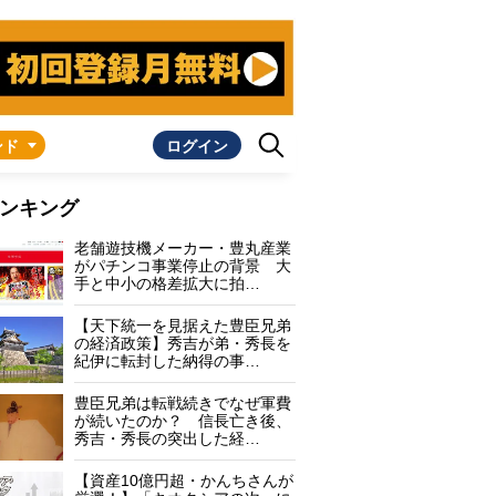
ンド
ログイン
ンキング
老舗遊技機メーカー・豊丸産業
がパチンコ事業停止の背景 大
手と中小の格差拡大に拍…
【天下統一を見据えた豊臣兄弟
の経済政策】秀吉が弟・秀長を
紀伊に転封した納得の事…
豊臣兄弟は転戦続きでなぜ軍費
が続いたのか？ 信長亡き後、
秀吉・秀長の突出した経…
【資産10億円超・かんちさんが