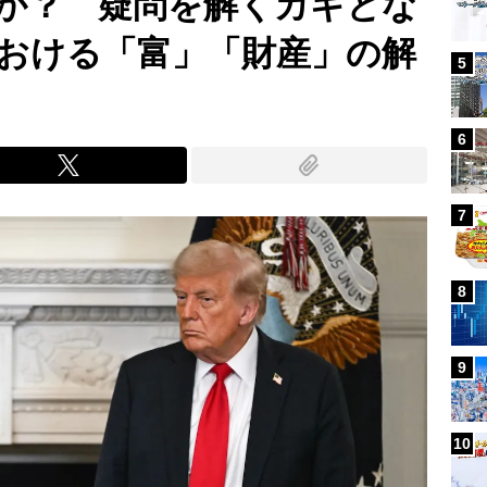
か？ 疑問を解くカギとな
おける「富」「財産」の解
5
6
7
8
9
10