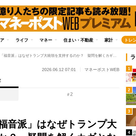
ア
ライフ
マネー
住まい・不動産
家計
トレ
聖書を重んじる「福音派」はなぜトランプ大統領を支持するのか？ 疑問を解くカギとなる、キリスト教における「富」「財産」の解釈の変遷
ラ
1
2026.06.12 07:01
マネーポストWEB
金
2
2
＃
3
福音派」はなぜトランプ大
4