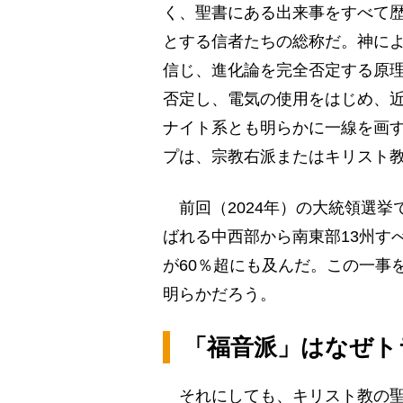
く、聖書にある出来事をすべて
とする信者たちの総称だ。神に
信じ、進化論を完全否定する原
否定し、電気の使用をはじめ、
ナイト系とも明らかに一線を画
プは、宗教右派またはキリスト
前回（2024年）の大統領選挙
ばれる中西部から南東部13州す
が60％超にも及んだ。この一事
明らかだろう。
「福音派」はなぜト
それにしても、キリスト教の聖