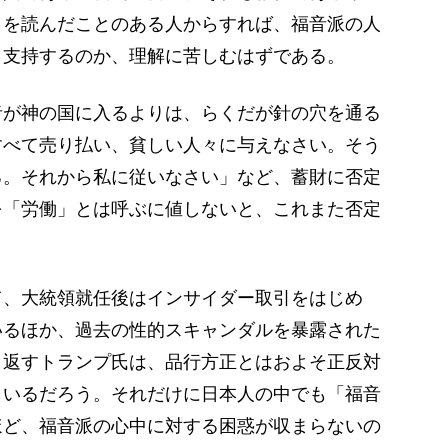
」を読んだことのある人からすれば、福音派の人
く支持するのか、理解に苦しむはずである。
者が神の国に入るよりは、らくだが針の穴を通る
すべて売り払い、貧しい人々に与えなさい。そう
る。それから私に従いなさい」など、蓄財に否定
を「労働」とは呼ぶに値しないと、これまた否定
、大統領就任後はインサイダー取引をはじめ
いるほか、過去の性的スキャンダルを暴露された
り返すトランプ氏は、品行方正とはおよそ正反対
もいるだろう。それだけに日本人の中でも「福音
ほど、福音派の心中に対する困惑が収まらないの