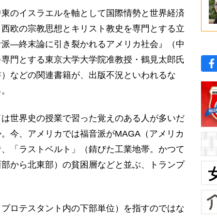
東のイスラエルを軸として国際情勢と世界経済
、西欧の宗教思想とキリスト教史を専門とする立
音派—終末論に引き裂かれるアメリカ社会』（中
を専門とする東京大学大学院准教授・鶴見太郎氏
書）などの関連書籍が、出版不況といわれるな
る。
は世界史の授業で習った覚えのある人が多いだ
。今、アメリカでは福音派がMAGA（アメリカ
者、「ラストベルト」（錆びた工業地帯。かつて
西部から北東部）の貧困層などと並ぶ、トランプ
。
プロテスタント内の下部単位）を指すのではな