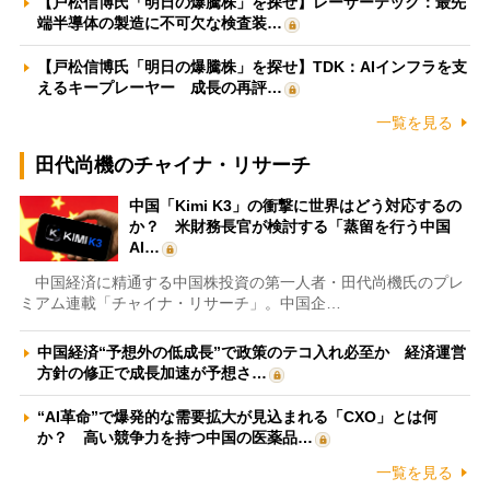
【戸松信博氏「明日の爆騰株」を探せ】レーザーテック：最先
端半導体の製造に不可欠な検査装…
【戸松信博氏「明日の爆騰株」を探せ】TDK：AIインフラを支
えるキープレーヤー 成長の再評…
一覧を見る
田代尚機のチャイナ・リサーチ
中国「Kimi K3」の衝撃に世界はどう対応するの
か？ 米財務長官が検討する「蒸留を行う中国
AI…
中国経済に精通する中国株投資の第一人者・田代尚機氏のプレ
ミアム連載「チャイナ・リサーチ」。中国企…
中国経済“予想外の低成長”で政策のテコ入れ必至か 経済運営
方針の修正で成長加速が予想さ…
“AI革命”で爆発的な需要拡大が見込まれる「CXO」とは何
か？ 高い競争力を持つ中国の医薬品…
一覧を見る