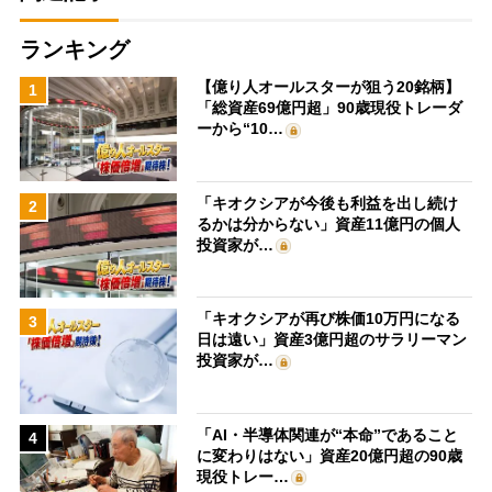
ランキング
【億り人オールスターが狙う20銘柄】
1
「総資産69億円超」90歳現役トレーダ
ーから“10…
「キオクシアが今後も利益を出し続け
2
るかは分からない」資産11億円の個人
投資家が…
「キオクシアが再び株価10万円になる
3
日は遠い」資産3億円超のサラリーマン
投資家が…
「AI・半導体関連が“本命”であること
4
に変わりはない」資産20億円超の90歳
現役トレー…