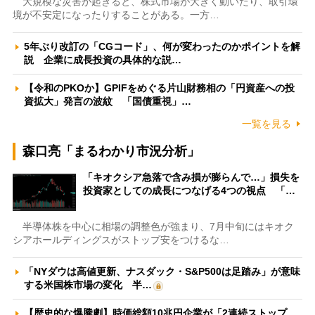
大規模な災害が起きると、株式市場が大きく動いたり、取引環
境が不安定になったりすることがある。一方…
5年ぶり改訂の「CGコード」、何が変わったのかポイントを解
説 企業に成長投資の具体的な説…
【令和のPKOか】GPIFをめぐる片山財務相の「円資産への投
資拡大」発言の波紋 「国債重視」…
一覧を見る
森口亮「まるわかり市況分析」
「キオクシア急落で含み損が膨らんで…」損失を
投資家としての成長につなげる4つの視点 「…
半導体株を中心に相場の調整色が強まり、7月中旬にはキオク
シアホールディングスがストップ安をつけるな…
「NYダウは高値更新、ナスダック・S&P500は足踏み」が意味
する米国株市場の変化 半…
【歴史的な爆騰劇】時価総額10兆円企業が「2連続ストップ