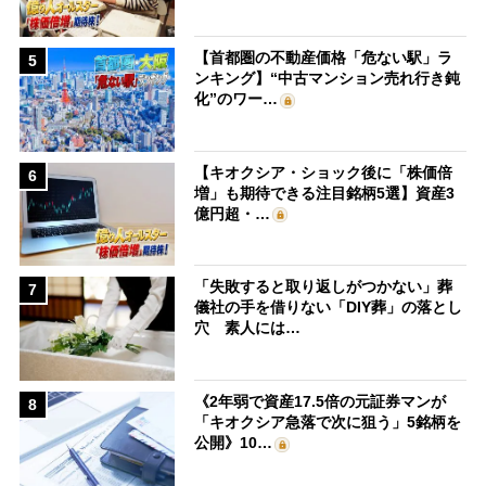
【首都圏の不動産価格「危ない駅」ラ
5
ンキング】“中古マンション売れ行き鈍
化”のワー…
【キオクシア・ショック後に「株価倍
6
増」も期待できる注目銘柄5選】資産3
億円超・…
「失敗すると取り返しがつかない」葬
7
儀社の手を借りない「DIY葬」の落とし
穴 素人には…
《2年弱で資産17.5倍の元証券マンが
8
「キオクシア急落で次に狙う」5銘柄を
公開》10…