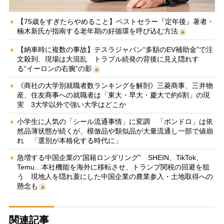
【75歳をすぎたらやめること】ベストセラー『定年後』著者・
楠木新氏が指南する老年期の好循環を呼び込む方法
【納車時に複数の事故】テスラジャパン“多額のEV補助金”で注
文殺到、現場は大混乱 トラブル続発の背後に見え隠れす
る“イーロンの右腕”の影
《商社の大学別就職者数ランキングを解剖》三菱商事、三井物
産、住友商事への就職者は「東大・早大・慶大で約6割」の現
実 3大学以外で強い大学はどこか
小学生に人気の「シール流通事情」に変調 「ボンドロ」は依
然品薄状態が続くが、模倣品や類似品が大量流通し一部で値崩
れ 「選別が本格化する時代に」
急増する中国企業の“国籍ロンダリング” SHEIN、TikTok、
Temu…本社機能を海外に移転させ、トランプ関税の回避を狙
う 現地人を隠れ蓑にした中国企業の農業参入・土地取得への
懸念も
関連記事