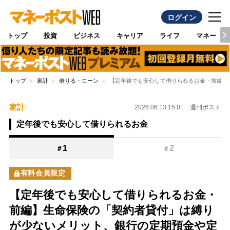
ログイン
トップ
投資
ビジネス
キャリア
ライフ
マネー
トップ
家計
借りる・ローン
【定年後でも安心して借りられるお金・前編】
家計
2026.06.13 15:01
週刊ポスト
定年後でも安心して借りられるお金
1
2
＃
＃
有料会員限定
【定年後でも安心して借りられるお金・
前編】生命保険の「契約者貸付」は縛り
が少ないメリット、銀行の定期預金や定