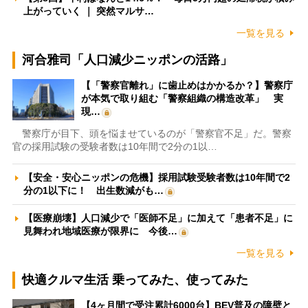
上がっていく ｜ 突然マルサ…
一覧を見る
河合雅司「人口減少ニッポンの活路」
【「警察官離れ」に歯止めはかかるか？】警察庁
が本気で取り組む「警察組織の構造改革」 実
現…
警察庁が目下、頭を悩ませているのが「警察官不足」だ。警察
官の採用試験の受験者数は10年間で2分の1以…
【安全・安心ニッポンの危機】採用試験受験者数は10年間で2
分の1以下に！ 出生数減がも…
【医療崩壊】人口減少で「医師不足」に加えて「患者不足」に
見舞われ地域医療が限界に 今後…
一覧を見る
快適クルマ生活 乗ってみた、使ってみた
【4ヶ月間で受注累計6000台】BEV普及の障壁と