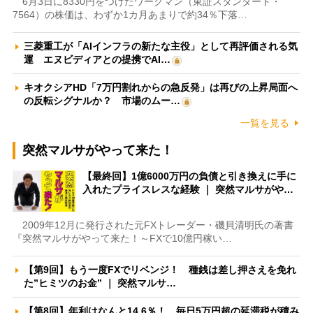
6月3日に8330円をつけたワークマン（東証スタンダード・
7564）の株価は、わずか1カ月あまりで約34％下落…
三菱重工が「AIインフラの新たな主役」として再評価される気
運 エヌビディアとの提携でAI…
キオクシアHD「7万円割れからの急反発」は再びの上昇局面へ
の反転シグナルか？ 市場のムー…
一覧を見る
突然マルサがやって来た！
【最終回】1億6000万円の負債と引き換えに手に
入れたプライスレスな経験 ｜ 突然マルサがや…
2009年12月に発行された元FXトレーダー・磯貝清明氏の著書
『突然マルサがやって来た！～FXで10億円稼い…
【第9回】もう一度FXでリベンジ！ 種銭は差し押さえを免れ
た”ヒミツのお金” ｜ 突然マルサ…
【第8回】年利はなんと14.6％！ 毎日5万円超の延滞税が積み