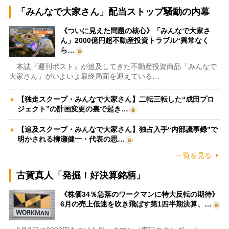
「みんなで大家さん」配当ストップ騒動の内幕
《ついに見えた問題の核心》「みんなで大家さ
ん」2000億円超不動産投資トラブル“異常なく
ら…
本誌『週刊ポスト』が追及してきた不動産投資商品「みんなで
大家さん」がいよいよ最終局面を迎えている…
【独走スクープ・みんなで大家さん】二転三転した“成田プロ
ジェクト”の計画変更の裏で起き…
【追及スクープ・みんなで大家さん】独占入手“内部議事録”で
明かされる柳瀬健一・代表の思…
一覧を見る
古賀真人「発掘！好決算銘柄」
《株価34％急落のワークマンに特大反転の期待》
6月の売上低迷を吹き飛ばす第1四半期決算、…