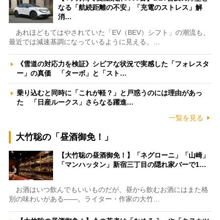
なる「航続距離の不安」「充電のストレス」解
消…
あれほどもてはやされていた「EV（BEV）シフト」の潮流も、
最近では減速基調になっているように見える。…
《雪道の対応力を検証》シビアな状況で実感した「フォレスタ
ー」の真価 「ターボ」と「スト…
乗り込むと同時に「これが軽？」と戸惑うのには理由があっ
た 「日産ルークス」さらなる躍進…
一覧を見る
大竹聡の「昼酒御免！」
【大竹聡の昼酒御免！】「ネグローニ」「山崎」
「マンハッタン」新宿三丁目の隠れ家バーで1…
お酒はいつ飲んでもいいものだが、昼から飲むお酒にはまた格
別の味わいがある――。ライター・作家の大竹…