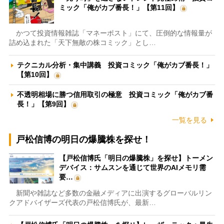
ミック「俺がカブ番長！」【第11回】
かつて投資情報雑誌「マネーポスト」にて、圧倒的な情報量が
詰め込まれた「天下無敵の株コミック」とし…
テクニカル分析・集中講義 投資コミック「俺がカブ番長！」
【第10回】
不透明相場に勝つ信用取引の極意 投資コミック「俺がカブ番
長！」【第9回】
一覧を見る
戸松信博の明日の爆騰株を探せ！
【戸松信博氏「明日の爆騰株」を探せ】トーメン
デバイス：サムスンを通じて世界のAIメモリ需
要…
新聞や雑誌など多数の金融メディアに出演するグローバルリン
クアドバイザーズ代表の戸松信博氏が、最新…