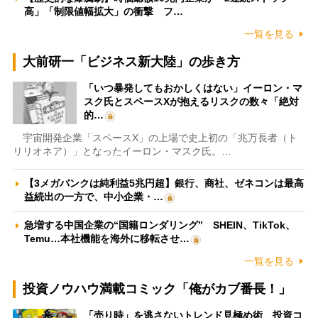
高」「制限値幅拡大」の衝撃 フ…
一覧を見る
大前研一「ビジネス新大陸」の歩き方
「いつ暴発してもおかしくはない」イーロン・マ
スク氏とスペースXが抱えるリスクの数々「絶対
的…
宇宙開発企業「スペースX」の上場で史上初の「兆万長者（ト
リリオネア）」となったイーロン・マスク氏。…
【3メガバンクは純利益5兆円超】銀行、商社、ゼネコンは最高
益続出の一方で、中小企業・…
急増する中国企業の“国籍ロンダリング” SHEIN、TikTok、
Temu…本社機能を海外に移転させ…
一覧を見る
投資ノウハウ満載コミック「俺がカブ番長！」
「売り時」を逃さないトレンド見極め術 投資コ