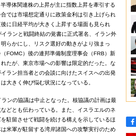
・半導体関連株の上昇が主に指数上昇を牽引する
会合では市場想定通りに政策金利は引き上げられ
直後に日経平均が大きく上昇する場面も見られ
がイランと戦闘終結の覚書に正式署名、イラン外
と明らかにし、リスク選好の動きがより強まっ
（FOMC）後の連邦準備制度理事会（FRB）新
られたが、東京市場への影響は限定的だった。な
がイラン担当者との会談に向けたスイスへの出発
らは大きく伸び悩む状況になっている。
イランの協議は中止となった。核協議の計画は最
航などとも伝わっている。また、イスラエルのネ
軍を駐留させて戦闘を続ける構えを示しているほ
隊は米軍が駐留する湾岸諸国への攻撃実行のため