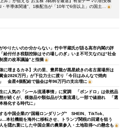
価上昇」が狙える“お宝株”3銘柄を厳選】有望テーマの割安株
I・半導体関連”、1株配当が「10年で6倍以上」の国土…
がやりたいのか分からない」竹中平蔵氏が語る高市内閣の評
「給付付き税額控除はその場しのぎ」いま不可欠なのは“社会
制度の改革議論”と指摘
俵に埋まるカネ】大の里、豊昇龍が黒星続きの名古屋場所は
賞金2826万円」が下位力士に渡り「今日はみんなで焼肉
」 金星4個配給で協会は年96万円の支出増に
生に人気の「シール流通事情」に変調 「ボンドロ」は依然品
態が続くが、模倣品や類似品が大量流通し一部で値崩れ 「選
本格化する時代に」
する中国企業の“国籍ロンダリング” SHEIN、TikTok、
mu…本社機能を海外に移転させ、トランプ関税の回避を狙う
人を隠れ蓑にした中国企業の農業参入・土地取得への懸念も