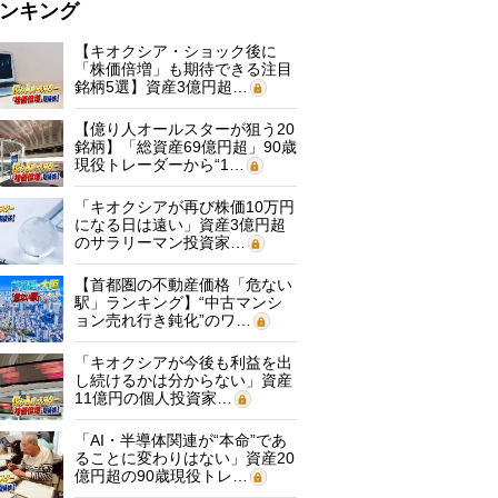
ンキング
【キオクシア・ショック後に
「株価倍増」も期待できる注目
銘柄5選】資産3億円超…
【億り人オールスターが狙う20
銘柄】「総資産69億円超」90歳
現役トレーダーから“1…
「キオクシアが再び株価10万円
になる日は遠い」資産3億円超
のサラリーマン投資家…
【首都圏の不動産価格「危ない
駅」ランキング】“中古マンシ
ョン売れ行き鈍化”のワ…
「キオクシアが今後も利益を出
し続けるかは分からない」資産
11億円の個人投資家…
「AI・半導体関連が“本命”であ
ることに変わりはない」資産20
億円超の90歳現役トレ…