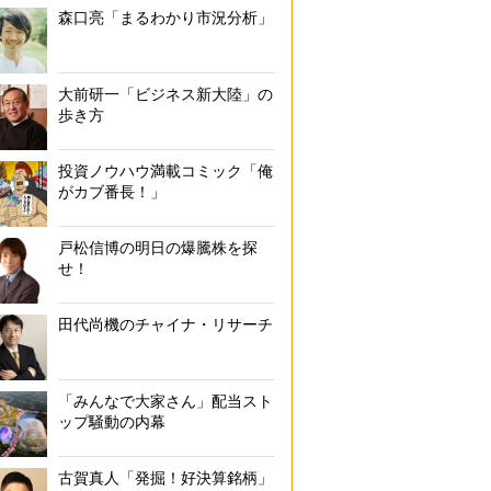
森口亮「まるわかり市況分析」
大前研一「ビジネス新大陸」の
歩き方
投資ノウハウ満載コミック「俺
がカブ番長！」
戸松信博の明日の爆騰株を探
せ！
田代尚機のチャイナ・リサーチ
「みんなで大家さん」配当スト
ップ騒動の内幕
古賀真人「発掘！好決算銘柄」