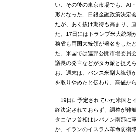
い、その後の東京市場でも、AI
形となった。日銀金融政策決定
たが、あく抜け期待も高まり、
た。17日にはトランプ米大統領
務省も両国大統領が署名をした
た。米国では連邦公開市場委員会
議長の発言などがタカ派と捉え
お、週末は、バンス米副大統領
を取りやめたと伝わり、高値か
19日に予定されていた米国と
終決定されておらず、調整が難
タニヤフ首相はレバノン南部に
か、イランのイスラム革命防衛