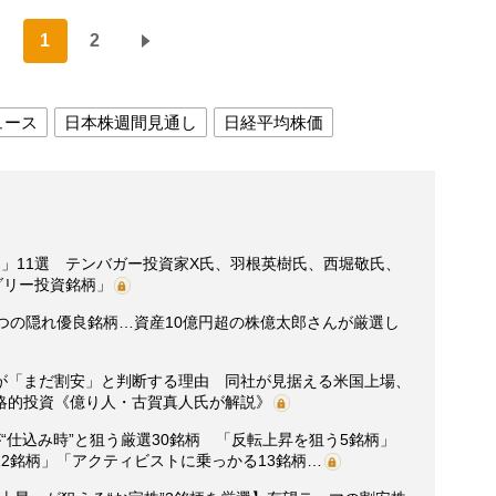
1
2
ュース
日本株週間見通し
日経平均株価
」11選 テンバガー投資家X氏、羽根英樹氏、西堀敬氏、
ダリー投資銘柄」
つの隠れ優良銘柄…資産10億円超の株億太郎さんが厳選し
が「まだ割安」と判断する理由 同社が見据える米国上場、
略的投資《億り人・古賀真人氏が解説》
“仕込み時”と狙う厳選30銘柄 「反転上昇を狙う5銘柄」
2銘柄」「アクティビストに乗っかる13銘柄…