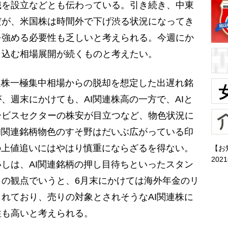
織を設立などとも伝わっている。引き続き、中東
だが、米国株は時間外で下げ渋る状況になってき
を強める必要性も乏しいと考えられる。今週にか
り込む相場展開が続くものと考えたい。
連株一極集中相場からの脱却を想定した出遅れ銘
、週末にかけても、AI関連株高の一方で、AIと
ービスセクターの株安が目立つなど、物色状況に
I関連銘柄物色のすそ野はだいぶ広がっている印
の上値追いにはやはり慎重にならざるを得ない。
【お
202
しは、AI関連銘柄の押し目待ちといったスタン
の観点でいうと、6月末にかけては海外年金のリ
れており、売りの対象とされそうなAI関連株に
性も高いと考えられる。