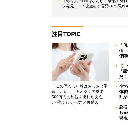
【億り人・Rickyさんが「増配＋株
を発見！ 7期連続で増配中の“隠れA
注目TOPIC
「何
価 
保障
【土
「懸
だ！
「この恐ろしい株はさっさと手
小学
放したい…」キオクシア株で
薄状
500万円の利益を出した女性
別が
が“夢よもう一度”と再購入
急増
Te
現地