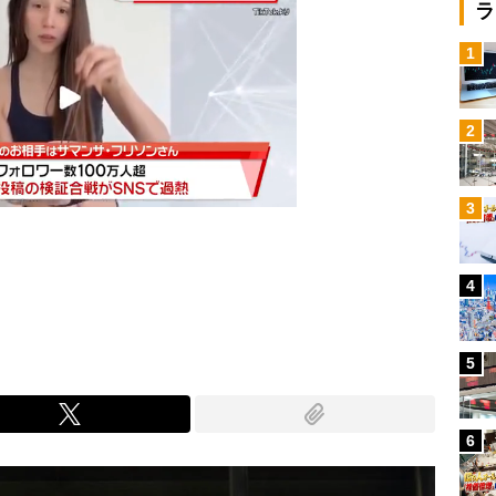
ラ
1
2
3
4
Mute
5
6