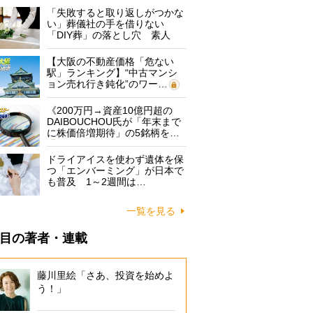
「失敗すると取り返しがつかな
い」葬儀社の手を借りない
「DIY葬」の落とし穴 素人
に…
【大阪の不動産価格「危ない
駅」ランキング】“中古マンシ
ョン売れ行き鈍化”のワー…
《200万円→資産10億円超の
DAIBOUCHOU氏が「年末まで
に株価倍増期待」の5銘柄を…
ドライアイスを使わず遺体を保
つ「エンバーミング」が日本で
も普及 1～2週間は…
一覧を見る
目の著者・連載
藤川里絵「さあ、投資を始めよ
う！」