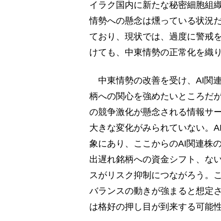
イラク国内に新たな秘密細胞組
情勢への懸念は燻っている状況
ており、現状では、過度に警戒
けても、中東情勢の正常化を織
中東情勢の改善を受け、AI関
柄への関心を強めたいところだが
の競争激化が懸念される情報サ
大きな変化がみられていない。A
象にあり、ここからのAI関連株
出遅れ銘柄への資金シフト、ない
スがリスク抑制につながろう。こ
バランスの動きが強まると想定さ
は格好の押し目が到来する可能