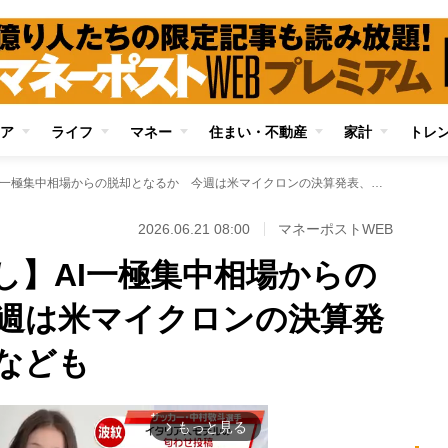
ア
ライフ
マネー
住まい・不動産
家計
トレ
【日本株週間見通し】AI一極集中相場からの脱却となるか 今週は米マイクロンの決算発表、米PCEの発表なども
2026.06.21 08:00
マネーポストWEB
し】AI一極集中相場からの
週は米マイクロンの決算発
表なども
もっと見る
arrow_forward_ios