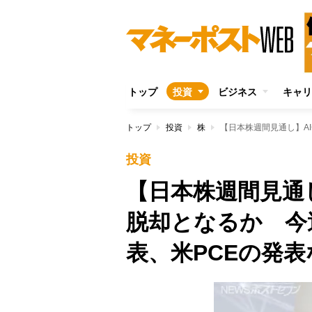
トップ
投資
ビジネス
キャリ
トップ
投資
株
投資
【日本株週間見通
脱却となるか 今
表、米PCEの発