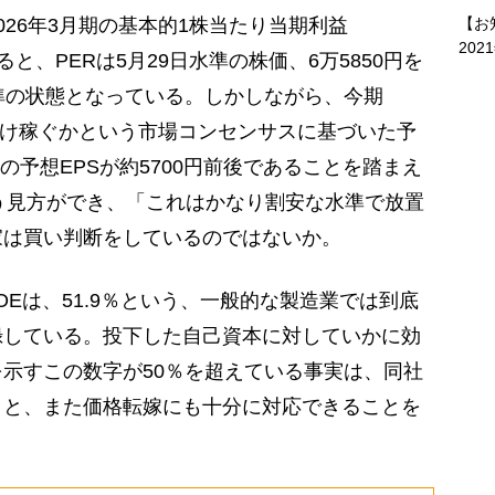
26年3月期の基本的1株当たり当期利益
【お
202
ると、PERは5月29日水準の株価、6万5850円を
準の状態となっている。しかしながら、今期
れだけ稼ぐかという市場コンセンサスに基づいた予
期の予想EPSが約5700円前後であることを踏まえ
いう見方ができ、「これはかなり割安な水準で放置
家は買い判断をしているのではないか。
OEは、51.9％という、一般的な製造業では到底
録している。投下した自己資本に対していかに効
示すこの数字が50％を超えている事実は、同社
こと、また価格転嫁にも十分に対応できることを