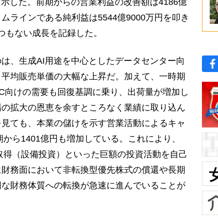
を示した。前期からの営業利益の改善額は4186億
ラインである純利益は5544億9000万円を叩き
てつもない成長を記録した。
は、生成AI用途を中心としたデータセンター向
、平均販売単価の大幅な上昇だ。加えて、一時期
C向けの需要も回復基調に乗り、出荷量が増加し
場の拡大の恩恵を余すところなく業績に取り込ん
を見ても、本業の儲けを示す営業活動によるキャ
期から1401億円も増加している。これにより、
の取得（設備投資）といった巨額の投資活動を自己
に財務面において非転換型優先株式の償還や長期
固な財務体質への転換が急速に進んでいることが