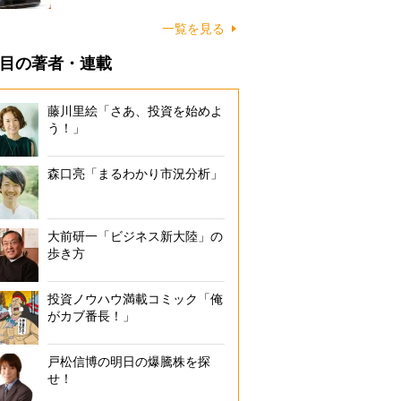
一覧を見る
目の著者・連載
藤川里絵「さあ、投資を始めよ
う！」
森口亮「まるわかり市況分析」
大前研一「ビジネス新大陸」の
歩き方
投資ノウハウ満載コミック「俺
がカブ番長！」
戸松信博の明日の爆騰株を探
せ！