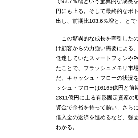
で92.7％増という驚異的な成長
円にも上る。そして最終的なボトム
出し、前期比103.6％増と、と
この驚異的な成長を牽引したの
け顧客からの力強い需要による
低迷していたスマートフォンやP
たことで、フラッシュメモリ市
だ。キャッシュ・フローの状況
ッシュ・フローは6165億円と前
2811億円に上る有形固定資産
資金で余裕を持って賄い、さら
借入金の返済を進めるなど、強
わかる。