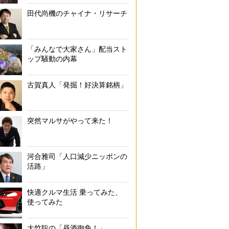
田代尚機のチャイナ・リサーチ
「みんなで大家さん」配当スト
ップ騒動の内幕
古賀真人「発掘！好決算銘柄」
突然マルサがやって来た！
河合雅司「人口減少ニッポンの
活路」
快適クルマ生活 乗ってみた、
使ってみた
大竹聡の「昼酒御免！」