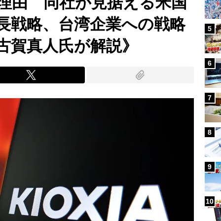
理由 同社が見据える米国
長戦略、台湾企業への戦略
5
古賀真人氏が解説》
6
7
8
9
10