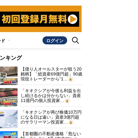
ンド
ログイン
ンキング
【億り人オールスターが狙う20
銘柄】「総資産69億円超」90歳
現役トレーダーから“1…
「キオクシアが今後も利益を出
し続けるかは分からない」資産
11億円の個人投資家…
「キオクシアが再び株価10万円
になる日は遠い」資産3億円超
のサラリーマン投資家…
【首都圏の不動産価格「危ない