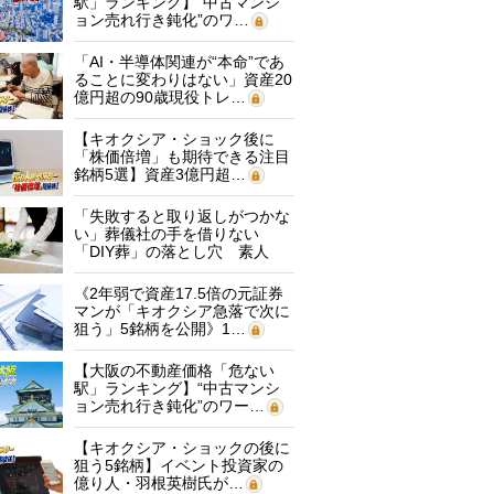
駅」ランキング】“中古マンシ
ョン売れ行き鈍化”のワ…
「AI・半導体関連が“本命”であ
ることに変わりはない」資産20
億円超の90歳現役トレ…
【キオクシア・ショック後に
「株価倍増」も期待できる注目
銘柄5選】資産3億円超…
「失敗すると取り返しがつかな
い」葬儀社の手を借りない
「DIY葬」の落とし穴 素人
に…
《2年弱で資産17.5倍の元証券
マンが「キオクシア急落で次に
狙う」5銘柄を公開》1…
【大阪の不動産価格「危ない
駅」ランキング】“中古マンシ
ョン売れ行き鈍化”のワー…
【キオクシア・ショックの後に
狙う5銘柄】イベント投資家の
億り人・羽根英樹氏が…