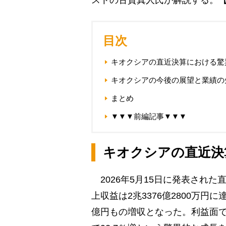
ストの古賀真人氏が解説する。
目次
キオクシアの直近決算における驚
キオクシアの今後の展望と業績の
まとめ
▼▼▼前編記事▼▼▼
キオクシアの直近決
2026年5月15日に発表され
上収益は2兆3376億2800万円に
億円もの増収となった。利益面では