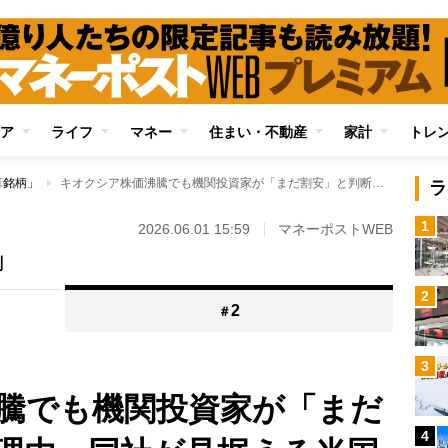
ア
ライフ
マネー
住まい・不動産
家計
トレ
算銘柄」
キオクシア株価沸騰でも機関投資家が「まだ割安」と判断する理由 同社が見据える米国上場、持続的な成長戦略、台湾企業への戦略的投資《億り人・古賀真人氏が解説》
ラ
1
2026.06.01 15:59
マネーポストWEB
剖
2
2
＃
3
騰でも機関投資家が「まだ
4