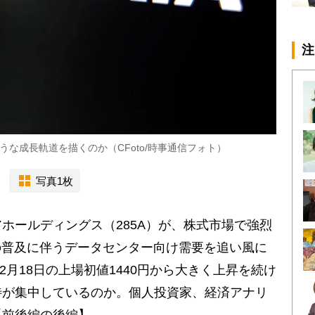
注
な成長軌道を描くのか（CFoto/時事通信フォト）
写真1枚
ールディングス（285A）が、株式市場で強烈
の普及に伴うデータセンター向け需要を追い風に
12月18日の上場初値1440円から大きく上昇を続け
待が集中しているのか。個人投資家、経済アナリ