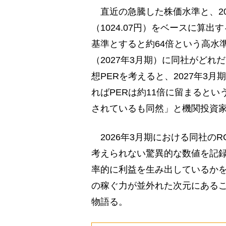
直近の急騰した株価水準と、20
（1024.07円）をベースに算出す
基準とすると約64倍という高水
（2027年3月期）に同社がど
想PERを考えると、2027年3月
ればPERは約11倍に留まると
されているも同然」と機関投資
2026年3月期における同社のR
考えられない驚異的な数値を記
率的に利益を生み出しているかを
の稼ぐ力が並外れた次元にある
物語る。