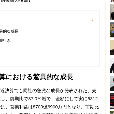
【前後編の後編】
異的な成長
先行き
算における驚異的な成長
た直近決算でも同社の急激な成長が発表された。売
達し、前期比で37.0％増で、金額にして実に6312
、営業利益は8703億6900万円となり、前期比