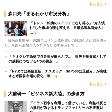
一覧を見る
森口亮「まるわかり市況分析」
「トレンド転換のスイッチになり得る」“介入慣
れ”した市場心理を変える「日米協調為替介入」
…
日米両政府が、約28年ぶりとなる円買いの協調介入に踏み切っ
た。米国も追加介入を辞さない姿勢を示して…
「キオクシア急落で含み損が膨らんで…」損失を投資家として
の成長につなげる4つの視点 …
「NYダウは高値更新、ナスダック・S&P500は足踏み」が意味
する米国株市場の変化 半…
一覧を見る
大前研一「ビジネス新大陸」の歩き方
「イラン戦争を利用して儲けている」利益相反と
の批判が強まるトランプファミリーの不正蓄財