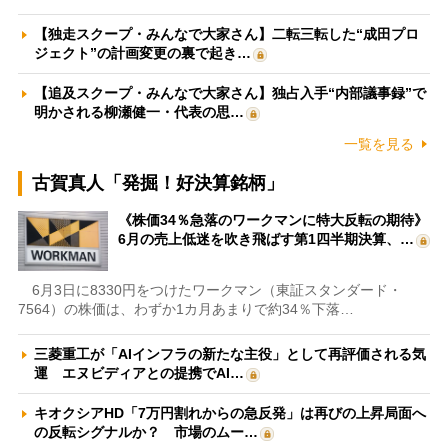
【独走スクープ・みんなで大家さん】二転三転した“成田プロ
ジェクト”の計画変更の裏で起き…
【追及スクープ・みんなで大家さん】独占入手“内部議事録”で
明かされる柳瀬健一・代表の思…
一覧を見る
古賀真人「発掘！好決算銘柄」
《株価34％急落のワークマンに特大反転の期待》
6月の売上低迷を吹き飛ばす第1四半期決算、…
6月3日に8330円をつけたワークマン（東証スタンダード・
7564）の株価は、わずか1カ月あまりで約34％下落…
三菱重工が「AIインフラの新たな主役」として再評価される気
運 エヌビディアとの提携でAI…
キオクシアHD「7万円割れからの急反発」は再びの上昇局面へ
の反転シグナルか？ 市場のムー…