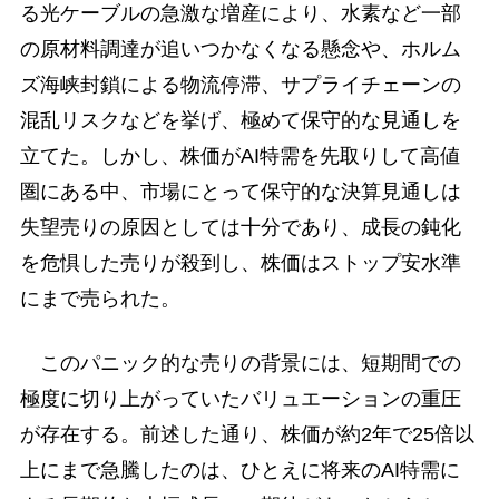
る光ケーブルの急激な増産により、水素など一部
の原材料調達が追いつかなくなる懸念や、ホルム
ズ海峡封鎖による物流停滞、サプライチェーンの
混乱リスクなどを挙げ、極めて保守的な見通しを
立てた。しかし、株価がAI特需を先取りして高値
圏にある中、市場にとって保守的な決算見通しは
失望売りの原因としては十分であり、成長の鈍化
を危惧した売りが殺到し、株価はストップ安水準
にまで売られた。
このパニック的な売りの背景には、短期間での
極度に切り上がっていたバリュエーションの重圧
が存在する。前述した通り、株価が約2年で25倍以
上にまで急騰したのは、ひとえに将来のAI特需に