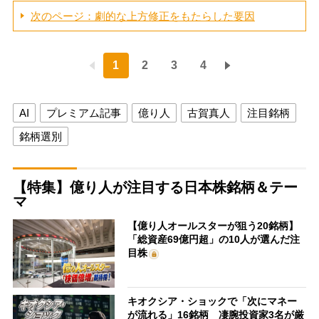
次のページ：劇的な上方修正をもたらした要因
1
2
3
4
AI
プレミアム記事
億り人
古賀真人
注目銘柄
銘柄選別
【特集】億り人が注目する日本株銘柄＆テー
マ
【億り人オールスターが狙う20銘柄】
「総資産69億円超」の10人が選んだ注
目株
キオクシア・ショックで「次にマネー
が流れる」16銘柄 凄腕投資家3名が厳