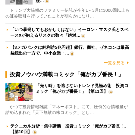
疑…
トランプ大統領のファミリー信託が今年1～3月に3000回以上も
の証券取引を行っていたことが明らかになり…
「いつ暴発してもおかしくはない」イーロン・マスク氏とスペ
ースXが抱えるリスクの数々「絶対…
【3メガバンクは純利益5兆円超】銀行、商社、ゼネコンは最高
益続出の一方で、中小企業・…
一覧を見る
投資ノウハウ満載コミック「俺がカブ番長！」
「売り時」を逃さないトレンド見極め術 投資コ
ミック「俺がカブ番長！」【第11回】
かつて投資情報雑誌「マネーポスト」にて、圧倒的な情報量が
詰め込まれた「天下無敵の株コミック」とし…
テクニカル分析・集中講義 投資コミック「俺がカブ番長！」
【第10回】