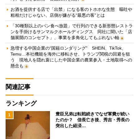
お酒を提供する店で「出禁」になる客のトホホな生態 嘔吐や
粗相だけじゃない、店側が嫌がる“最悪の客”とは
「30種類以上のパン食べ放題」で行列のできる新形態レストラ
ンを手掛けるサンマルクホールディングス 同社に聞いた「店
舗展開のコンセプト」、事業を多角化してもぶれない軸
急増する中国企業の“国籍ロンダリング” SHEIN、TikTok、
Temu…本社機能を海外に移転させ、トランプ関税の回避を狙
う 現地人を隠れ蓑にした中国企業の農業参入・土地取得への
懸念も
関連記事
ランキング
豊臣兄弟は転戦続きでなぜ軍費が続い
1
たのか？ 信長亡き後、秀吉・秀長の
突出した経済…