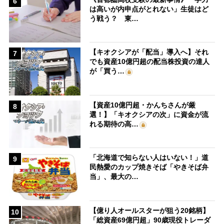
6
は高いが内申点がとれない」生徒はど
う戦う？ 東…
【キオクシアが「配当」導入へ】それ
7
でも資産10億円超の配当株投資の達人
が「買う…
【資産10億円超・かんちさんが厳
8
選！】「キオクシアの次」に資金が流
れる期待の高…
「北海道で知らない人はいない！」道
9
民熱愛のカップ焼きそば「やきそば弁
当」、最大の…
【億り人オールスターが狙う20銘柄】
10
「総資産69億円超」90歳現役トレーダ