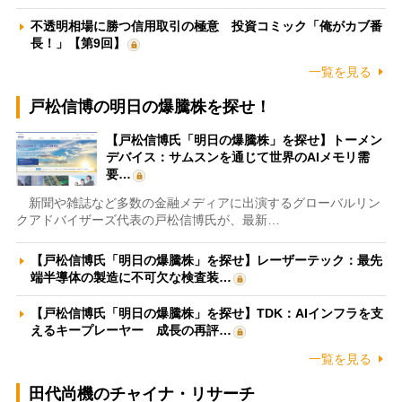
不透明相場に勝つ信用取引の極意 投資コミック「俺がカブ番
長！」【第9回】
一覧を見る
戸松信博の明日の爆騰株を探せ！
【戸松信博氏「明日の爆騰株」を探せ】トーメン
デバイス：サムスンを通じて世界のAIメモリ需
要…
新聞や雑誌など多数の金融メディアに出演するグローバルリン
クアドバイザーズ代表の戸松信博氏が、最新…
【戸松信博氏「明日の爆騰株」を探せ】レーザーテック：最先
端半導体の製造に不可欠な検査装…
【戸松信博氏「明日の爆騰株」を探せ】TDK：AIインフラを支
えるキープレーヤー 成長の再評…
一覧を見る
田代尚機のチャイナ・リサーチ