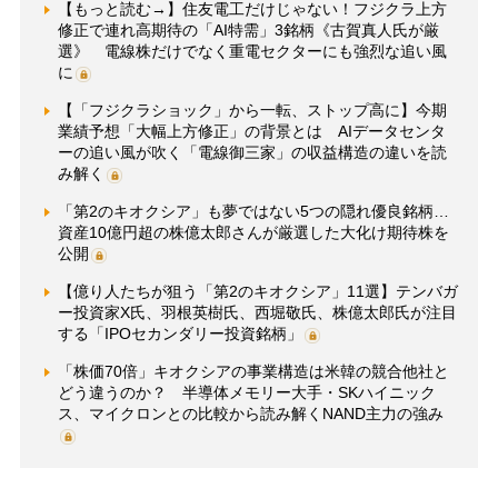
【もっと読む→】住友電工だけじゃない！フジクラ上方
修正で連れ高期待の「AI特需」3銘柄《古賀真人氏が厳
選》 電線株だけでなく重電セクターにも強烈な追い風
に
【「フジクラショック」から一転、ストップ高に】今期
業績予想「大幅上方修正」の背景とは AIデータセンタ
ーの追い風が吹く「電線御三家」の収益構造の違いを読
み解く
「第2のキオクシア」も夢ではない5つの隠れ優良銘柄…
資産10億円超の株億太郎さんが厳選した大化け期待株を
公開
【億り人たちが狙う「第2のキオクシア」11選】テンバガ
ー投資家X氏、羽根英樹氏、西堀敬氏、株億太郎氏が注目
する「IPOセカンダリー投資銘柄」
「株価70倍」キオクシアの事業構造は米韓の競合他社と
どう違うのか？ 半導体メモリー大手・SKハイニック
ス、マイクロンとの比較から読み解くNAND主力の強み