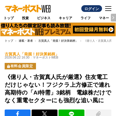
ログイン
トップ
投資
ビジネス
キャリア
ライフ
マネー
トップ
連載・著者
古賀真人「発掘！好決算銘柄」
《億り人・古賀真人氏が
古賀真人「発掘！好決算銘柄」
2026.06.22 16:30
マネーポストWEB
有料会員限定
《億り人・古賀真人氏が厳選》住友電工
だけじゃない！フジクラ上方修正で連れ
高期待の「AI特需」3銘柄 電線株だけで
なく重電セクターにも強烈な追い風に