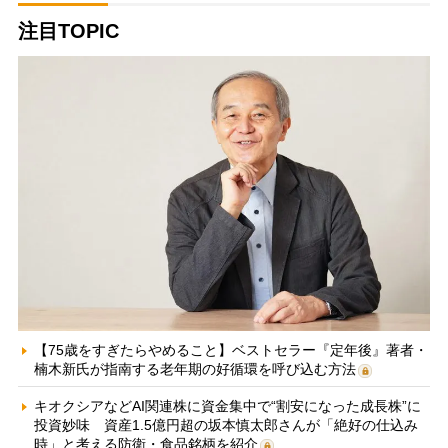
注目TOPIC
【75歳をすぎたらやめること】ベストセラー『定年後』著者・
楠木新氏が指南する老年期の好循環を呼び込む方法
キオクシアなどAI関連株に資金集中で“割安になった成長株”に
投資妙味 資産1.5億円超の坂本慎太郎さんが「絶好の仕込み
時」と考える防衛・食品銘柄を紹介