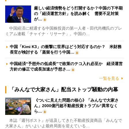
厳しい経済情勢をどう打開するか？中国の下半期
の「経済運営方針」を読み解く 需要不足対策
が…
中国経済に精通する中国株投資の第一人者・田代尚機氏のプレ
ミアム連載「チャイナ・リサーチ」。中国の…
中国「Kimi K3」の衝撃に世界はどう対応するのか？ 米財務
長官が検討する「蒸留を行う中国…
中国経済“予想外の低成長”で政策のテコ入れ必至か 経済運営
方針の修正で成長加速が予想さ…
一覧を見る
「みんなで大家さん」配当ストップ騒動の内幕
《ついに見えた問題の核心》「みんなで大家さ
ん」2000億円超不動産投資トラブル“異常なく
ら…
本誌『週刊ポスト』が追及してきた不動産投資商品「みんなで
大家さん」がいよいよ最終局面を迎えている…