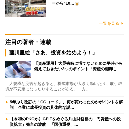
ーから“10…
一覧を見る
注目の著者・連載
藤川里絵「さあ、投資を始めよう！」
【資産運用】大災害時に慌てないために平時から
備えておきたい3つのポイント「資産の棚卸し…
大規模な災害が起きると、株式市場が大きく動いたり、取引環
境が不安定になったりすることがある。一方…
5年ぶり改訂の「CGコード」、何が変わったのかポイントを解
説 企業に成長投資の具体的な説…
【令和のPKOか】GPIFをめぐる片山財務相の「円資産への投
資拡大」発言の波紋 「国債重視」…