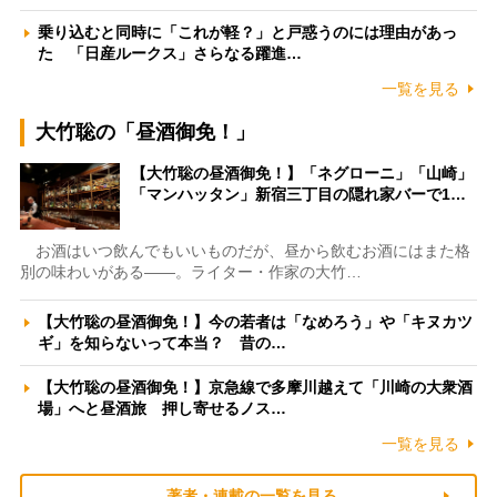
乗り込むと同時に「これが軽？」と戸惑うのには理由があっ
た 「日産ルークス」さらなる躍進…
一覧を見る
大竹聡の「昼酒御免！」
【大竹聡の昼酒御免！】「ネグローニ」「山崎」
「マンハッタン」新宿三丁目の隠れ家バーで1…
お酒はいつ飲んでもいいものだが、昼から飲むお酒にはまた格
別の味わいがある――。ライター・作家の大竹…
【大竹聡の昼酒御免！】今の若者は「なめろう」や「キヌカツ
ギ」を知らないって本当？ 昔の…
【大竹聡の昼酒御免！】京急線で多摩川越えて「川崎の大衆酒
場」へと昼酒旅 押し寄せるノス…
一覧を見る
著者・連載の一覧を見る