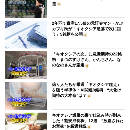
選
2年弱で資産17.5倍の元証券マン・かぶ
カブキ氏が「キオクシア急落で次に狙
う」5銘柄を公開
「キオクシアの次」に急騰期待の22銘
柄 まつのすけさん、かんちさん、な
のなのさんが厳選
億り人たちが厳選「キオクシア超え」
を狙う半導体・AI関連8銘柄 “大化け
期待の大本命”は？
キオクシア爆騰の裏で仕込み時が到来
した「割安成長株」12選 “放置された
お宝株”を厳選解説