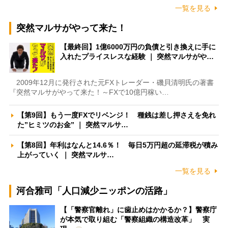
一覧を見る
突然マルサがやって来た！
【最終回】1億6000万円の負債と引き換えに手に
入れたプライスレスな経験 ｜ 突然マルサがや…
2009年12月に発行された元FXトレーダー・磯貝清明氏の著書
『突然マルサがやって来た！～FXで10億円稼い…
【第9回】もう一度FXでリベンジ！ 種銭は差し押さえを免れ
た”ヒミツのお金” ｜ 突然マルサ…
【第8回】年利はなんと14.6％！ 毎日5万円超の延滞税が積み
上がっていく ｜ 突然マルサ…
一覧を見る
河合雅司「人口減少ニッポンの活路」
【「警察官離れ」に歯止めはかかるか？】警察庁
が本気で取り組む「警察組織の構造改革」 実