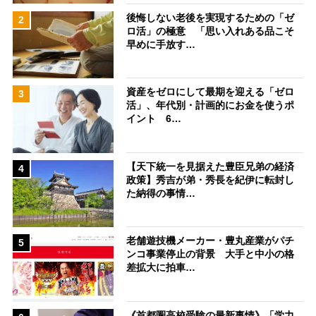
後悔しない老後を実現するための「ゼ
2
ロ活」の極意 「思い入れある品こそ
早めに手放す…
資産をゼロにして最期を迎える「ゼロ
3
活」、年代別・計画的にお金を使うポ
イント 6…
【天下統一を見据えた豊臣兄弟の経済
4
政策】秀吉が弟・秀長を紀伊に転封し
た納得の事情…
老舗遊技機メーカー・豊丸産業がパチ
5
ンコ事業停止の背景 大手と中小の格
差拡大に拍車…
《首都圏高校受験の最新事情》「学力