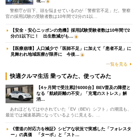
現…
警察庁が目下、頭を悩ませているのが「警察官不足」だ。警察
官の採用試験の受験者数は10年間で2分の1以…
【安全・安心ニッポンの危機】採用試験受験者数は10年間で2
分の1以下に！ 出生数減がも…
【医療崩壊】人口減少で「医師不足」に加えて「患者不足」に
見舞われ地域医療が限界に 今後…
一覧を見る
快適クルマ生活 乗ってみた、使ってみた
【4ヶ月間で受注累計6000台】BEV普及の障壁と
なる「航続距離の不安」「充電のストレス」解
消…
あれほどもてはやされていた「EV（BEV）シフト」の潮流も、
最近では減速基調になっているように見える。…
《雪道の対応力を検証》シビアな状況で実感した「フォレスタ
ー」の真価 「ターボ」と「スト…